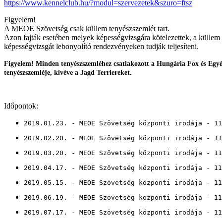
https://www.kennelclub.hu/?modul=szervezetek&szuro=ftsz
Figyelem!
A MEOE Szövetség csak küllem tenyészszemlét tart.
Azon fajták esetében melyek képességvizsgára kötelezettek, a küllem 
képességvizsgát lebonyolító rendezvényeken tudják teljesíteni.
Figyelem! Minden tenyészszemléhez csatlakozott a Hungária Fox és Egyéb
tenyészszemléje, kivéve a Jagd Terriereket.
Időpontok:
2019.01.23. - MEOE Szövetség központi irodája - 11
2019.02.20. - MEOE Szövetség központi irodája - 11
2019.03.20. - MEOE Szövetség központi irodája - 11
2019.04.17. - MEOE Szövetség központi irodája - 11
2019.05.15. - MEOE Szövetség központi irodája - 11
2019.06.19. - MEOE Szövetség központi irodája - 11
2019.07.17. - MEOE Szövetség központi irodája - 11