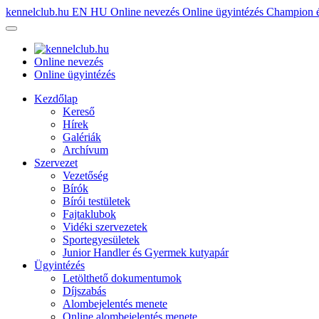
kennelclub.hu
EN
HU
Online nevezés
Online ügyintézés
Champion é
Online nevezés
Online ügyintézés
Kezdőlap
Kereső
Hírek
Galériák
Archívum
Szervezet
Vezetőség
Bírók
Bírói testületek
Fajtaklubok
Vidéki szervezetek
Sportegyesületek
Junior Handler és Gyermek kutyapár
Ügyintézés
Letölthető dokumentumok
Díjszabás
Alombejelentés menete
Online alombejelentés menete