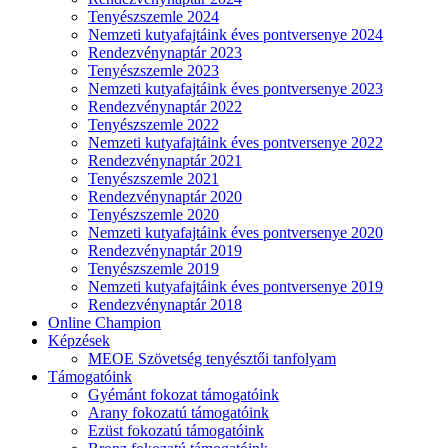
Tenyészszemle 2024
Nemzeti kutyafajtáink éves pontversenye 2024
Rendezvénynaptár 2023
Tenyészszemle 2023
Nemzeti kutyafajtáink éves pontversenye 2023
Rendezvénynaptár 2022
Tenyészszemle 2022
Nemzeti kutyafajtáink éves pontversenye 2022
Rendezvénynaptár 2021
Tenyészszemle 2021
Rendezvénynaptár 2020
Tenyészszemle 2020
Nemzeti kutyafajtáink éves pontversenye 2020
Rendezvénynaptár 2019
Tenyészszemle 2019
Nemzeti kutyafajtáink éves pontversenye 2019
Rendezvénynaptár 2018
Online Champion
Képzések
MEOE Szövetség tenyésztői tanfolyam
Támogatóink
Gyémánt fokozat támogatóink
Arany fokozatú támogatóink
Ezüst fokozatú támogatóink