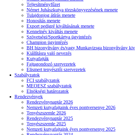
Teljesítményfűzet
Német Juhászkutya törzskönyvezésének menete
Tulajdonjog átírás menete
Honosítás menete
Export pedigré kiváltásának menete
Kennelnév kiváltás menete
Szövetségi/Sportkártya ügyintézés
Champion ügyintézés
BH bizonyítvány és/vagy Munkavizsga bizonyítvány kiv
Kiállításra való nevezés
Kutyafajták
Fajtagondozó szervezetek
Elismert tenyésztői szervezetek
Szabályzatok
FCI szabályzatok
MEOESZ szabályzatok
Elnökségi határozatok
Rendezvények
Rendezvénynaptár 2026
Nemzeti kutyafajtaink éves pontversenye 2026
Tenyészszemle 2026
Rendezvénynaptár 2025
Tenyészszemle 2025
Nemzeti kutyafajtaink éves pontversenye 2025
Rendezvénynaptár 2024