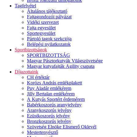
Bronz fokozatú támogatóink
Tagfelvétel
Általános tájékoztató
Fajtagondozói pályázat
Vidéki szervezet
Fajta egyesület
Sportegyesület
Pártoló tagok szekciója
Belépési nyilatkozatok
Sportbizottságok
SPORTBIZOTTSÁG
Magyar Pásztorkutyák Világszövetsége
Magyar kutyafajták Agility csapata
Díjazottaink
CH értéktár
Korózs András emlékplakett
Puy Aladár emlékérem
Jilly Bertalan emlékérem
A Kutyás Sportért érdemérem
Babérkoszorús aranyjelvény
Aranykoszorús jelvény
Ezüstkoszorús jelvény
Bronzkoszorús jelvény
Szövetség Elnöke Elismerő Oklevél
Mestertenyésztő