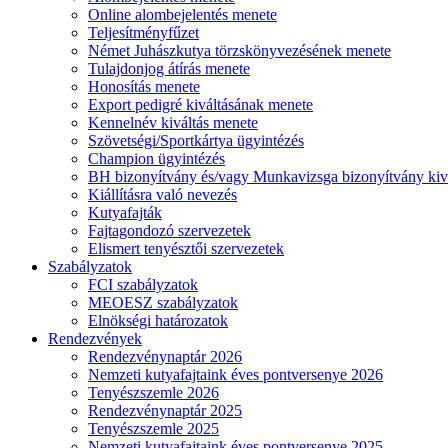
Online alombejelentés menete
Teljesítményfűzet
Német Juhászkutya törzskönyvezésének menete
Tulajdonjog átírás menete
Honosítás menete
Export pedigré kiváltásának menete
Kennelnév kiváltás menete
Szövetségi/Sportkártya ügyintézés
Champion ügyintézés
BH bizonyítvány és/vagy Munkavizsga bizonyítvány kiv
Kiállításra való nevezés
Kutyafajták
Fajtagondozó szervezetek
Elismert tenyésztői szervezetek
Szabályzatok
FCI szabályzatok
MEOESZ szabályzatok
Elnökségi határozatok
Rendezvények
Rendezvénynaptár 2026
Nemzeti kutyafajtaink éves pontversenye 2026
Tenyészszemle 2026
Rendezvénynaptár 2025
Tenyészszemle 2025
Nemzeti kutyafajtaink éves pontversenye 2025