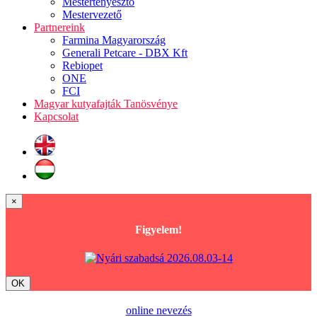
Mestertenyésztő
Mestervezető
Partnereink
Farmina Magyarország
Generali Petcare - DBX Kft
Rebiopet
ONE
FCI
Magyar kutyafajták Tanösvénye
Kapcsolat
×
Figyelem!
OK
online nevezés