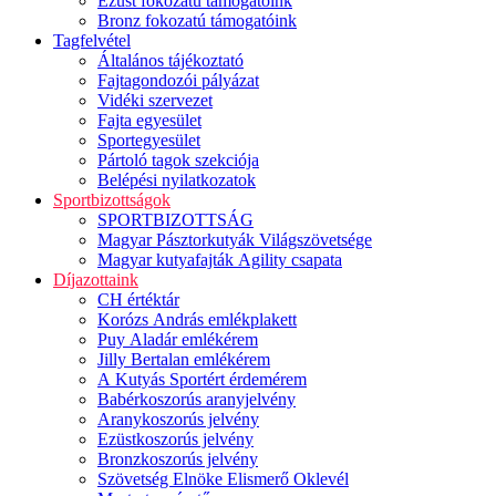
Ezüst fokozatú támogatóink
Bronz fokozatú támogatóink
Tagfelvétel
Általános tájékoztató
Fajtagondozói pályázat
Vidéki szervezet
Fajta egyesület
Sportegyesület
Pártoló tagok szekciója
Belépési nyilatkozatok
Sportbizottságok
SPORTBIZOTTSÁG
Magyar Pásztorkutyák Világszövetsége
Magyar kutyafajták Agility csapata
Díjazottaink
CH értéktár
Korózs András emlékplakett
Puy Aladár emlékérem
Jilly Bertalan emlékérem
A Kutyás Sportért érdemérem
Babérkoszorús aranyjelvény
Aranykoszorús jelvény
Ezüstkoszorús jelvény
Bronzkoszorús jelvény
Szövetség Elnöke Elismerő Oklevél