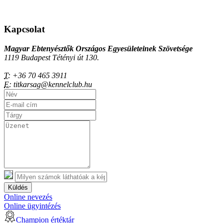
Kapcsolat
Magyar Ebtenyésztők Országos Egyesületeinek Szövetsége
1119 Budapest Tétényi út 130.
T:
+36 70 465 3911
E:
titkarsag@kennelclub.hu
Küldés
Online nevezés
Online ügyintézés
Champion értéktár