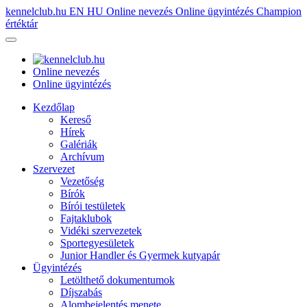
kennelclub.hu
EN
HU
Online nevezés
Online ügyintézés
Champion
értéktár
Online nevezés
Online ügyintézés
Kezdőlap
Kereső
Hírek
Galériák
Archívum
Szervezet
Vezetőség
Bírók
Bírói testületek
Fajtaklubok
Vidéki szervezetek
Sportegyesületek
Junior Handler és Gyermek kutyapár
Ügyintézés
Letölthető dokumentumok
Díjszabás
Alombejelentés menete