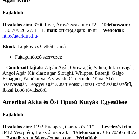
Fajtaklub
Hivatalos cím:
3300 Eger, Árnyékszala utca 72.
Telefonszám:
+36-70/320-2731
E-mail:
office@agarklub.hu
Weboldal:
http://agarklub.hu/
Elnök:
Lupkovics Gellért Tamás
Fajtagondozó szervezet:
Gondozott fajták:
Afgán Agár, Orosz agár, Saluki, Ír farkasagár,
Angol Agár, Kis olasz agár, Sloughi, Whippet, Basenji, Galgo
Espagnol, Fáraókutya, Azawakh, Cirneco dell’Etna, Skót
Szarvasagár, Lengyel agár /Chart Polski, Ibizai kopó szálkásszőrű,
Ibizai kopó rövidszőrű
Amerikai Akita és Ősi Típusú Kutyák Egyesülete
Fajtaklub
Hivatalos cím:
1192 Budapest, Garay köz 11/1.
Levelezési cím:
8412 Veszprém, Halastói utca 23.
Telefonszám:
+36-70/506-4872
E-mail:
group5dogs@gmail.com
Weboldal: