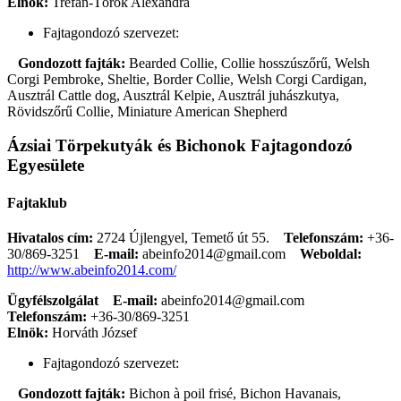
Elnök:
Trefán-Török Alexandra
Fajtagondozó szervezet:
Gondozott fajták:
Bearded Collie, Collie hosszúszőrű, Welsh
Corgi Pembroke, Sheltie, Border Collie, Welsh Corgi Cardigan,
Ausztrál Cattle dog, Ausztrál Kelpie, Ausztrál juhászkutya,
Rövidszőrű Collie, Miniature American Shepherd
Ázsiai Törpekutyák és Bichonok Fajtagondozó
Egyesülete
Fajtaklub
Hivatalos cím:
2724 Újlengyel, Temető út 55.
Telefonszám:
+36-
30/869-3251
E-mail:
abeinfo2014@gmail.com
Weboldal:
http://www.abeinfo2014.com/
Ügyfélszolgálat
E-mail:
abeinfo2014@gmail.com
Telefonszám:
+36-30/869-3251
Elnök:
Horváth József
Fajtagondozó szervezet:
Gondozott fajták:
Bichon à poil frisé, Bichon Havanais,