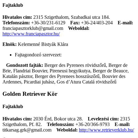
Fajtaklub
Hivatalos cím:
2315 Szigethalom, Szabadkai utca 184.
Telefonszám:
+36-30/231-6129
Fax:
+36-24/403-204
E-mail:
franciapasztorklub@gmail.com
Weboldal:
http://www.franciapasztor.hu/
Elnök:
Kelemenné Bistyák Klára
Fajtagondozó szervezet:
Gondozott fajták:
Berger des Pyrenees rövidszőrű, Berger de
Brie, Flandriai Bouvier, Pireneusi hegyikutya, Berger de Beauce,
Katalán pásztor, Berger des Pyrenees hosszúszőrű, Bouvier des
Ardennes, Picardiai juhász, Gos d’Atura Catalá rövidszőrű
Golden Retriever Kör
Fajtaklub
Hivatalos cím:
2030 Érd, Bokor utca 28.
Levelezési cím:
2315
Szigethalom, Pf. 82.
Telefonszám:
+36-20/366-9793
E-mail:
titkarsag.grk@gmail.com
Weboldal:
http://www.retrieverklub.hu/