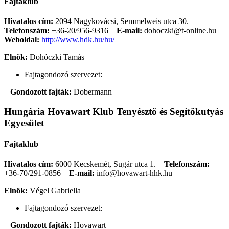
Fajtaklub
Hivatalos cím:
2094 Nagykovácsi, Semmelweis utca 30.
Telefonszám:
+36-20/956-9316
E-mail:
dohoczki@t-online.hu
Weboldal:
http://www.hdk.hu/hu/
Elnök:
Dohóczki Tamás
Fajtagondozó szervezet:
Gondozott fajták:
Dobermann
Hungária Hovawart Klub Tenyésztő és Segítőkutyás
Egyesület
Fajtaklub
Hivatalos cím:
6000 Kecskemét, Sugár utca 1.
Telefonszám:
+36-70/291-0856
E-mail:
info@hovawart-hhk.hu
Elnök:
Végel Gabriella
Fajtagondozó szervezet:
Gondozott fajták:
Hovawart