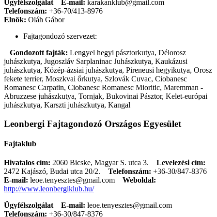
Ügyfélszolgálat
E-mail:
karakanklub@gmail.com
Telefonszám:
+36-70/413-8976
Elnök:
Oláh Gábor
Fajtagondozó szervezet:
Gondozott fajták:
Lengyel hegyi pásztorkutya, Délorosz
juhászkutya, Jugoszláv Sarplaninac Juhászkutya, Kaukázusi
juhászkutya, Közép-ázsiai juhászkutya, Pireneusi hegyikutya, Orosz
fekete terrier, Moszkvai őrkutya, Szlovák Cuvac, Ciobanesc
Romanesc Carpatin, Ciobanesc Romanesc Mioritic, Maremman -
Abruzzese juhászkutya, Tornjak, Bukovinai Pásztor, Kelet-európai
juhászkutya, Karszti juhászkutya, Kangal
Leonbergi Fajtagondozó Országos Egyesület
Fajtaklub
Hivatalos cím:
2060 Bicske, Magyar S. utca 3.
Levelezési cím:
2472 Kajászó, Budai utca 20/2.
Telefonszám:
+36-30/847-8376
E-mail:
leoe.tenyesztes@gmail.com
Weboldal:
http://www.leonbergiklub.hu/
Ügyfélszolgálat
E-mail:
leoe.tenyesztes@gmail.com
Telefonszám:
+36-30/847-8376