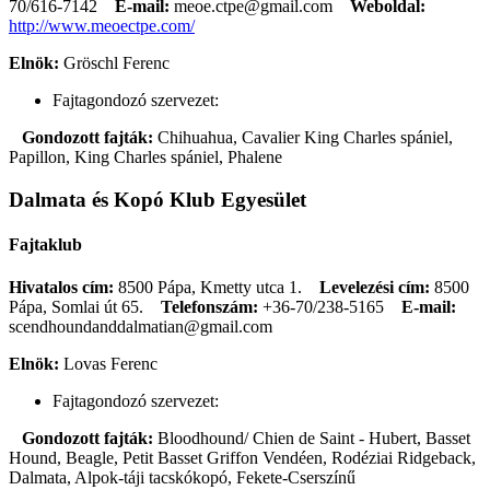
70/616-7142
E-mail:
meoe.ctpe@gmail.com
Weboldal:
http://www.meoectpe.com/
Elnök:
Gröschl Ferenc
Fajtagondozó szervezet:
Gondozott fajták:
Chihuahua, Cavalier King Charles spániel,
Papillon, King Charles spániel, Phalene
Dalmata és Kopó Klub Egyesület
Fajtaklub
Hivatalos cím:
8500 Pápa, Kmetty utca 1.
Levelezési cím:
8500
Pápa, Somlai út 65.
Telefonszám:
+36-70/238-5165
E-mail:
scendhoundanddalmatian@gmail.com
Elnök:
Lovas Ferenc
Fajtagondozó szervezet:
Gondozott fajták:
Bloodhound/ Chien de Saint - Hubert, Basset
Hound, Beagle, Petit Basset Griffon Vendéen, Rodéziai Ridgeback,
Dalmata, Alpok-táji tacskókopó, Fekete-Cserszínű