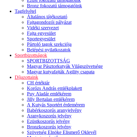
Ezüst fokozatú támogatóink
Bronz fokozatú támogatóink
Tagfelvétel
Általános tájékoztató
Fajtagondozói pályázat
Vidéki szervezet
Fajta egyesület
Sportegyesület
Pártoló tagok szekciója
Belépési nyilatkozatok
Sportbizottságok
SPORTBIZOTTSÁG
Magyar Pásztorkutyák Világszövetsége
Magyar kutyafajták Agility csapata
Díjazottaink
CH értéktár
Korózs András emlékplakett
Puy Aladár emlékérem
Jilly Bertalan emlékérem
A Kutyás Sportért érdemérem
Babérkoszorús aranyjelvény
Aranykoszorús jelvény
Ezüstkoszorús jelvény
Bronzkoszorús jelvény
Szövetség Elnöke Elismerő Oklevél