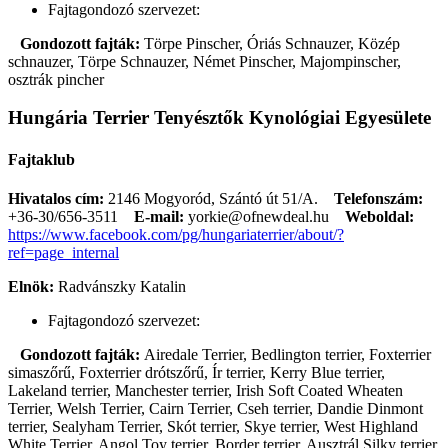
Fajtagondozó szervezet:
Gondozott fajták:
Törpe Pinscher, Óriás Schnauzer, Közép
schnauzer, Törpe Schnauzer, Német Pinscher, Majompinscher,
osztrák pincher
Hungária Terrier Tenyésztők Kynológiai Egyesülete
Fajtaklub
Hivatalos cím:
2146 Mogyoród, Szántó út 51/A.
Telefonszám:
+36-30/656-3511
E-mail:
yorkie@ofnewdeal.hu
Weboldal:
https://www.facebook.com/pg/hungariaterrier/about/?
ref=page_internal
Elnök:
Radvánszky Katalin
Fajtagondozó szervezet:
Gondozott fajták:
Airedale Terrier, Bedlington terrier, Foxterrier
simaszőrű, Foxterrier drótszőrű, Ír terrier, Kerry Blue terrier,
Lakeland terrier, Manchester terrier, Irish Soft Coated Wheaten
Terrier, Welsh Terrier, Cairn Terrier, Cseh terrier, Dandie Dinmont
terrier, Sealyham Terrier, Skót terrier, Skye terrier, West Highland
White Terrier, Angol Toy terrier, Border terrier, Ausztrál Silky terrier,