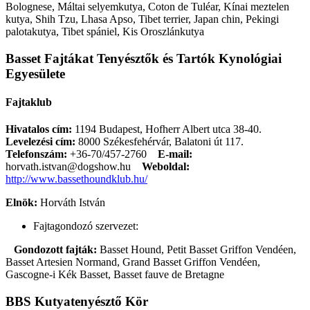
Bolognese, Máltai selyemkutya, Coton de Tuléar, Kínai meztelen
kutya, Shih Tzu, Lhasa Apso, Tibet terrier, Japan chin, Pekingi
palotakutya, Tibet spániel, Kis Oroszlánkutya
Basset Fajtákat Tenyésztők és Tartók Kynológiai
Egyesülete
Fajtaklub
Hivatalos cím:
1194 Budapest, Hofherr Albert utca 38-40.
Levelezési cím:
8000 Székesfehérvár, Balatoni út 117.
Telefonszám:
+36-70/457-2760
E-mail:
horvath.istvan@dogshow.hu
Weboldal:
http://www.bassethoundklub.hu/
Elnök:
Horváth István
Fajtagondozó szervezet:
Gondozott fajták:
Basset Hound, Petit Basset Griffon Vendéen,
Basset Artesien Normand, Grand Basset Griffon Vendéen,
Gascogne-i Kék Basset, Basset fauve de Bretagne
BBS Kutyatenyésztő Kör