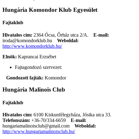
Hungária Komondor Klub Egyesület
Fajtaklub
Hivatalos cím:
2364 Ócsa, Őrház utca 2/A.
E-mail:
iroda@komondorklub.hu
Weboldal:
http://www.komondorklub.hu/
Elnök:
Kaprancai Erzsébet
Fajtagondozó szervezet:
Gondozott fajták:
Komondor
Hungária Malinois Club
Fajtaklub
Hivatalos cím:
6100 Kiskunfélegyháza, Jósika utca 33.
Telefonszám:
+36-70/334-6659
E-mail:
hungariamalinoisclub@gmail.com
Weboldal:
http://www.hungariamalinoisclub.hu/