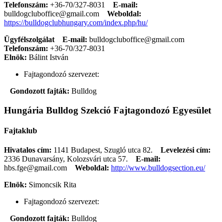
Telefonszám:
+36-70/327-8031
E-mail:
bulldogcluboffice@gmail.com
Weboldal:
https://bulldogclubhungary.com/index.php/hu/
Ügyfélszolgálat
E-mail:
bulldogcluboffice@gmail.com
Telefonszám:
+36-70/327-8031
Elnök:
Bálint István
Fajtagondozó szervezet:
Gondozott fajták:
Bulldog
Hungária Bulldog Szekció Fajtagondozó Egyesület
Fajtaklub
Hivatalos cím:
1141 Budapest, Szugló utca 82.
Levelezési cím:
2336 Dunavarsány, Kolozsvári utca 57.
E-mail:
hbs.fge@gmail.com
Weboldal:
http://www.bulldogsection.eu/
Elnök:
Simoncsik Rita
Fajtagondozó szervezet:
Gondozott fajták:
Bulldog