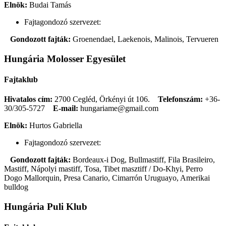
Elnök:
Budai Tamás
Fajtagondozó szervezet:
Gondozott fajták:
Groenendael, Laekenois, Malinois, Tervueren
Hungária Molosser Egyesület
Fajtaklub
Hivatalos cím:
2700 Cegléd, Örkényi út 106.
Telefonszám:
+36-
30/305-5727
E-mail:
hungariame@gmail.com
Elnök:
Hurtos Gabriella
Fajtagondozó szervezet:
Gondozott fajták:
Bordeaux-i Dog, Bullmastiff, Fila Brasileiro,
Mastiff, Nápolyi mastiff, Tosa, Tibet masztiff / Do-Khyi, Perro
Dogo Mallorquin, Presa Canario, Cimarrón Uruguayo, Amerikai
bulldog
Hungária Puli Klub