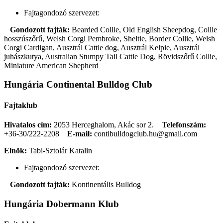
Fajtagondozó szervezet:
Gondozott fajták:
Bearded Collie, Old English Sheepdog, Collie
hosszúszőrű, Welsh Corgi Pembroke, Sheltie, Border Collie, Welsh
Corgi Cardigan, Ausztrál Cattle dog, Ausztrál Kelpie, Ausztrál
juhászkutya, Australian Stumpy Tail Cattle Dog, Rövidszőrű Collie,
Miniature American Shepherd
Hungária Continental Bulldog Club
Fajtaklub
Hivatalos cím:
2053 Herceghalom, Akác sor 2.
Telefonszám:
+36-30/222-2208
E-mail:
contibulldogclub.hu@gmail.com
Elnök:
Tabi-Sztolár Katalin
Fajtagondozó szervezet:
Gondozott fajták:
Kontinentális Bulldog
Hungária Dobermann Klub