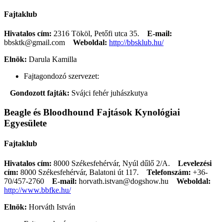
Fajtaklub
Hivatalos cím:
2316 Tököl, Petőfi utca 35.
E-mail:
bbsktk@gmail.com
Weboldal:
http://bbsklub.hu/
Elnök:
Darula Kamilla
Fajtagondozó szervezet:
Gondozott fajták:
Svájci fehér juhászkutya
Beagle és Bloodhound Fajtások Kynológiai
Egyesülete
Fajtaklub
Hivatalos cím:
8000 Székesfehérvár, Nyúl dűlő 2/A.
Levelezési
cím:
8000 Székesfehérvár, Balatoni út 117.
Telefonszám:
+36-
70/457-2760
E-mail:
horvath.istvan@dogshow.hu
Weboldal:
http://www.bbfke.hu/
Elnök:
Horváth István