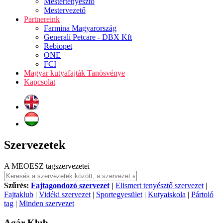
Mestertenyésztő
Mestervezető
Partnereink
Farmina Magyarország
Generali Petcare - DBX Kft
Rebiopet
ONE
FCI
Magyar kutyafajták Tanösvénye
Kapcsolat
Szervezetek
A MEOESZ tagszervezetei
Szűrés:
Fajtagondozó szervezet
|
Elismert tenyésztő szervezet
|
Fajtaklub
|
Vidéki szervezet
|
Sportegyesület
|
Kutyaiskola
|
Pártoló
tag
|
Minden szervezet
Agár Klub