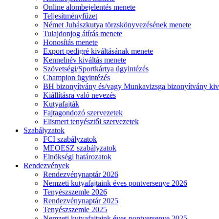
Online alombejelentés menete
Teljesítményfűzet
Német Juhászkutya törzskönyvezésének menete
Tulajdonjog átírás menete
Honosítás menete
Export pedigré kiváltásának menete
Kennelnév kiváltás menete
Szövetségi/Sportkártya ügyintézés
Champion ügyintézés
BH bizonyítvány és/vagy Munkavizsga bizonyítvány kiv
Kiállításra való nevezés
Kutyafajták
Fajtagondozó szervezetek
Elismert tenyésztői szervezetek
Szabályzatok
FCI szabályzatok
MEOESZ szabályzatok
Elnökségi határozatok
Rendezvények
Rendezvénynaptár 2026
Nemzeti kutyafajtaink éves pontversenye 2026
Tenyészszemle 2026
Rendezvénynaptár 2025
Tenyészszemle 2025
Nemzeti kutyafajtaink éves pontversenye 2025