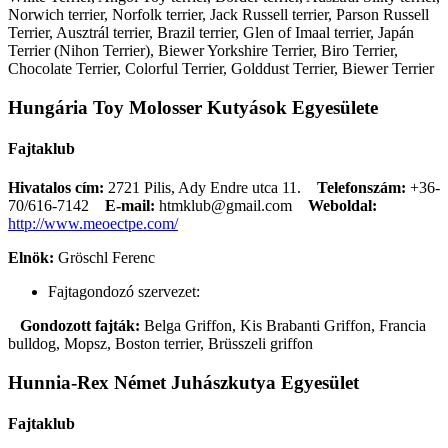
Norwich terrier, Norfolk terrier, Jack Russell terrier, Parson Russell
Terrier, Ausztrál terrier, Brazil terrier, Glen of Imaal terrier, Japán
Terrier (Nihon Terrier), Biewer Yorkshire Terrier, Biro Terrier,
Chocolate Terrier, Colorful Terrier, Golddust Terrier, Biewer Terrier
Hungária Toy Molosser Kutyások Egyesülete
Fajtaklub
Hivatalos cím:
2721 Pilis, Ady Endre utca 11.
Telefonszám:
+36-
70/616-7142
E-mail:
htmklub@gmail.com
Weboldal:
http://www.meoectpe.com/
Elnök:
Gröschl Ferenc
Fajtagondozó szervezet:
Gondozott fajták:
Belga Griffon, Kis Brabanti Griffon, Francia
bulldog, Mopsz, Boston terrier, Brüsszeli griffon
Hunnia-Rex Német Juhászkutya Egyesület
Fajtaklub