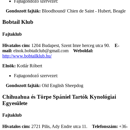
Fajtagondozó szervezet:
Gondozott fajták:
Bloodhound/ Chien de Saint - Hubert, Beagle
Bobtail Klub
Fajtaklub
Hivatalos cím:
1204 Budapest, Szent Imre herceg utca 90.
E-
mail:
elnok.bobtailclub@gmail.com
Weboldal:
http://www.bobtailklub.hu/
Elnök:
Kotlár Róbert
Fajtagondozó szervezet:
Gondozott fajták:
Old English Sheepdog
Chihuahua és Törpe Spániel Tartók Kynológiai
Egyesülete
Fajtaklub
Hivatalos cím:
2721 Pilis, Ady Endre utca 11.
Telefonszám:
+36-