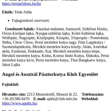
https://group5dogs.hu/hu
Elnök:
Tenk Attila
Fajtagondozó szervezet:
Gondozott fajták:
Alaszkai malamut, Samoyed, Szibériai Husky,
Orosz-Európai lajka, Nyugat-szibériai lajka, Kelet-Szibériai lajka,
Wolfspitz, Nagyspitz, Középspitz, Kisspitz, Törpespitz / Pomerániai,
Shiba, Chow Chow, Perui meztelen kutya nagy, Finn Lappkutya /
Suomenlapinkoira, Mexikói meztelen kutya közép, Akita, Amerikai
akita, Eurázsiai, Hokkaido, Kai, Mexikói meztelen kutya törpe,
Mexikói meztelen kutya, Kishu, Koreai Jindo Kutya, Shikoku, Perui
meztelen kutya kicsi, Perui meztelen kutya, Thai Bangkaew kutya,
Jakut Lajka
Angol és Ausztrál Pásztorkutya Klub Egyesület
Fajtaklub
Hivatalos cím:
2213 Monorierdő, Monori út 22.
Telefonszám:
+36-20/386-8470
E-mail:
apkk@club-info.hu
Weboldal:
https://www.aapkk.hu/