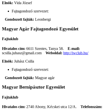
Elnök:
Vida József
Fajtagondozó szervezet:
Gondozott fajták:
Leonbergi
Magyar Agár Fajtagondozó Egyesület
Fajtaklub
Hivatalos cím:
6611 Szentes, Tanya 58.
E-mail:
scsilla.juhasz@gmail.com
Weboldal:
http://iwclub.hu/
Elnök:
Juhász Csilla
Fajtagondozó szervezet:
Gondozott fajták:
Magyar agár
Magyar Bernipásztor Egyesület
Fajtaklub
Hivatalos cím:
2740 Abony, Kécskei utca 12/A.
Telefonszám: