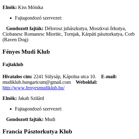
Elnök:
Kiss Mónika
Fajtagondozó szervezet:
Gondozott fajták:
Délorosz juhászkutya, Moszkvai őrkutya,
Ciobanesc Romanesc Mioritic, Tornjak, Kárpáti pásztorkutya, Corb
(Raven Dog)
Fényes Mudi Klub
Fajtaklub
Hivatalos cím:
2241 Sülysáp, Kápolna utca 10.
E-mail:
mudiklub.hungaricum@gmail.com
Weboldal:
http://www.fenyesmudiklub.hu/
Elnök:
Jakab Szilárd
Fajtagondozó szervezet:
Gondozott fajták:
Mudi
Francia Pásztorkutya Klub