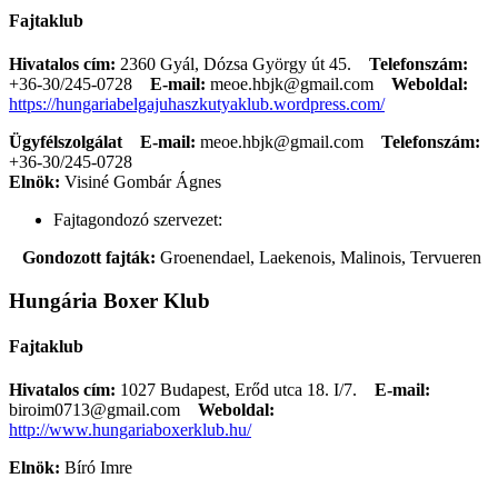
Fajtaklub
Hivatalos cím:
2360 Gyál, Dózsa György út 45.
Telefonszám:
+36-30/245-0728
E-mail:
meoe.hbjk@gmail.com
Weboldal:
https://hungariabelgajuhaszkutyaklub.wordpress.com/
Ügyfélszolgálat
E-mail:
meoe.hbjk@gmail.com
Telefonszám:
+36-30/245-0728
Elnök:
Visiné Gombár Ágnes
Fajtagondozó szervezet:
Gondozott fajták:
Groenendael, Laekenois, Malinois, Tervueren
Hungária Boxer Klub
Fajtaklub
Hivatalos cím:
1027 Budapest, Erőd utca 18. I/7.
E-mail:
biroim0713@gmail.com
Weboldal:
http://www.hungariaboxerklub.hu/
Elnök:
Bíró Imre