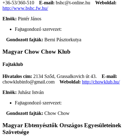
+36-53/360-510
E-mail:
bshc@t-online.hu
Weboldal:
http://www.bshc.fw.hu/
Elnök:
Pintér János
Fajtagondozó szervezet:
Gondozott fajták:
Berni Pásztorkutya
Magyar Chow Chow Klub
Fajtaklub
Hivatalos cím:
2134 Sződ, Grassalkovich út 43.
E-mail:
chowklubinfo@gmail.com
Weboldal:
http://chowklub.hu/
Elnök:
Juhász István
Fajtagondozó szervezet:
Gondozott fajták:
Chow Chow
Magyar Ebtenyésztők Országos Egyesületeinek
Szövetsége