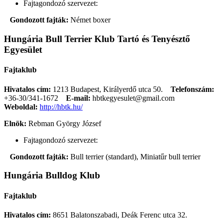
Fajtagondozó szervezet:
Gondozott fajták:
Német boxer
Hungária Bull Terrier Klub Tartó és Tenyésztő
Egyesület
Fajtaklub
Hivatalos cím:
1213 Budapest, Királyerdő utca 50.
Telefonszám:
+36-30/341-1672
E-mail:
hbtkegyesulet@gmail.com
Weboldal:
http://hbtk.hu/
Elnök:
Rebman György József
Fajtagondozó szervezet:
Gondozott fajták:
Bull terrier (standard), Miniatűr bull terrier
Hungária Bulldog Klub
Fajtaklub
Hivatalos cím:
8651 Balatonszabadi, Deák Ferenc utca 32.