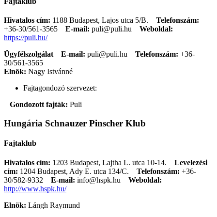
Fajtaklub
Hivatalos cím:
1188 Budapest, Lajos utca 5/B.
Telefonszám:
+36-30/561-3565
E-mail:
puli@puli.hu
Weboldal:
https://puli.hu/
Ügyfélszolgálat
E-mail:
puli@puli.hu
Telefonszám:
+36-
30/561-3565
Elnök:
Nagy Istvánné
Fajtagondozó szervezet:
Gondozott fajták:
Puli
Hungária Schnauzer Pinscher Klub
Fajtaklub
Hivatalos cím:
1203 Budapest, Lajtha L. utca 10-14.
Levelezési
cím:
1204 Budapest, Ady E. utca 134/C.
Telefonszám:
+36-
30/582-9332
E-mail:
info@hspk.hu
Weboldal:
http://www.hspk.hu/
Elnök:
Lángh Raymund