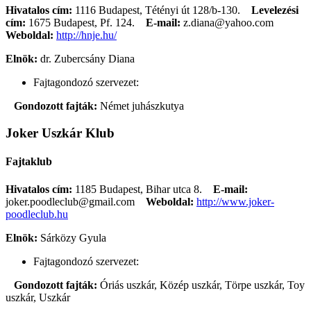
Hivatalos cím:
1116 Budapest, Tétényi út 128/b-130.
Levelezési
cím:
1675 Budapest, Pf. 124.
E-mail:
z.diana@yahoo.com
Weboldal:
http://hnje.hu/
Elnök:
dr. Zubercsány Diana
Fajtagondozó szervezet:
Gondozott fajták:
Német juhászkutya
Joker Uszkár Klub
Fajtaklub
Hivatalos cím:
1185 Budapest, Bihar utca 8.
E-mail:
joker.poodleclub@gmail.com
Weboldal:
http://www.joker-
poodleclub.hu
Elnök:
Sárközy Gyula
Fajtagondozó szervezet:
Gondozott fajták:
Óriás uszkár, Közép uszkár, Törpe uszkár, Toy
uszkár, Uszkár