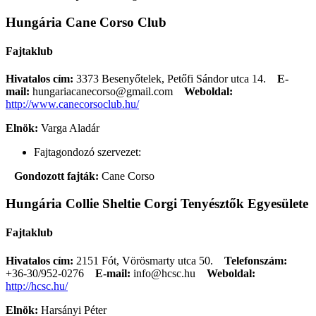
Hungária Cane Corso Club
Fajtaklub
Hivatalos cím:
3373 Besenyőtelek, Petőfi Sándor utca 14.
E-
mail:
hungariacanecorso@gmail.com
Weboldal:
http://www.canecorsoclub.hu/
Elnök:
Varga Aladár
Fajtagondozó szervezet:
Gondozott fajták:
Cane Corso
Hungária Collie Sheltie Corgi Tenyésztők Egyesülete
Fajtaklub
Hivatalos cím:
2151 Fót, Vörösmarty utca 50.
Telefonszám:
+36-30/952-0276
E-mail:
info@hcsc.hu
Weboldal:
http://hcsc.hu/
Elnök:
Harsányi Péter