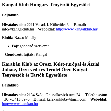
Kangal Klub Hungary Tenyésztő Egyesület
Fajtaklub
Hivatalos cím:
2211 Vasad, I. Külterület 3.
E-mail:
info@kangalclub.hu
Weboldal:
http://www.kangalklub.hu/
Elnök:
Bazsó Mihály
Fajtagondozó szervezet:
Gondozott fajták:
Kangal
Karakán Klub az Orosz, Kelet-európai és Ázsiai
Juhász, Őrző-védő és Terület Őrző Kutyát
Tenyésztők és Tartók Egyesülete
Fajtaklub
Hivatalos cím:
2134 Sződ, Grassalkovich utca 24.
Telefonszám:
+36-70/413-8976
E-mail:
karakanklub@gmail.com
Weboldal:
http://www.karakan.hu