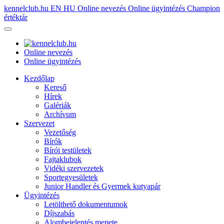
kennelclub.hu
EN
HU
Online nevezés
Online ügyintézés
Champion
értéktár
Online nevezés
Online ügyintézés
Kezdőlap
Kereső
Hírek
Galériák
Archívum
Szervezet
Vezetőség
Bírók
Bírói testületek
Fajtaklubok
Vidéki szervezetek
Sportegyesületek
Junior Handler és Gyermek kutyapár
Ügyintézés
Letölthető dokumentumok
Díjszabás
Alombejelentés menete