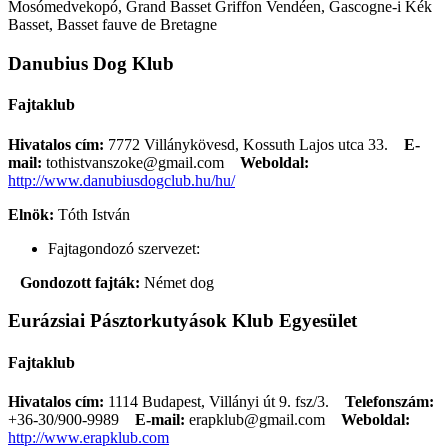
Mosómedvekopó, Grand Basset Griffon Vendéen, Gascogne-i Kék
Basset, Basset fauve de Bretagne
Danubius Dog Klub
Fajtaklub
Hivatalos cím:
7772 Villánykövesd, Kossuth Lajos utca 33.
E-
mail:
tothistvanszoke@gmail.com
Weboldal:
http://www.danubiusdogclub.hu/hu/
Elnök:
Tóth István
Fajtagondozó szervezet:
Gondozott fajták:
Német dog
Eurázsiai Pásztorkutyások Klub Egyesület
Fajtaklub
Hivatalos cím:
1114 Budapest, Villányi út 9. fsz/3.
Telefonszám:
+36-30/900-9989
E-mail:
erapklub@gmail.com
Weboldal:
http://www.erapklub.com