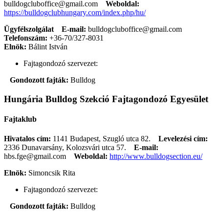
bulldogcluboffice@gmail.com
Weboldal:
https://bulldogclubhungary.com/index.php/hu/
Ügyfélszolgálat
E-mail:
bulldogcluboffice@gmail.com
Telefonszám:
+36-70/327-8031
Elnök:
Bálint István
Fajtagondozó szervezet:
Gondozott fajták:
Bulldog
Hungária Bulldog Szekció Fajtagondozó Egyesület
Fajtaklub
Hivatalos cím:
1141 Budapest, Szugló utca 82.
Levelezési cím:
2336 Dunavarsány, Kolozsvári utca 57.
E-mail:
hbs.fge@gmail.com
Weboldal:
http://www.bulldogsection.eu/
Elnök:
Simoncsik Rita
Fajtagondozó szervezet:
Gondozott fajták:
Bulldog