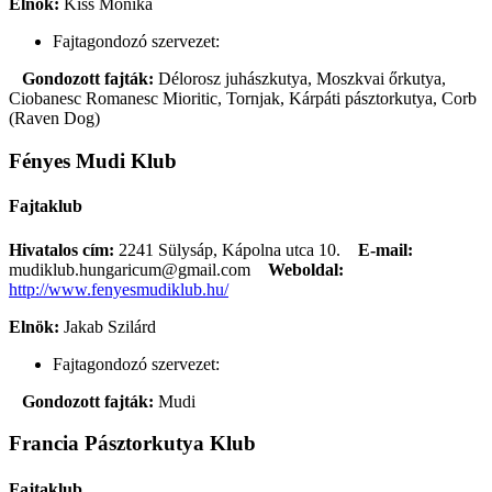
Elnök:
Kiss Mónika
Fajtagondozó szervezet:
Gondozott fajták:
Délorosz juhászkutya, Moszkvai őrkutya,
Ciobanesc Romanesc Mioritic, Tornjak, Kárpáti pásztorkutya, Corb
(Raven Dog)
Fényes Mudi Klub
Fajtaklub
Hivatalos cím:
2241 Sülysáp, Kápolna utca 10.
E-mail:
mudiklub.hungaricum@gmail.com
Weboldal:
http://www.fenyesmudiklub.hu/
Elnök:
Jakab Szilárd
Fajtagondozó szervezet:
Gondozott fajták:
Mudi
Francia Pásztorkutya Klub
Fajtaklub