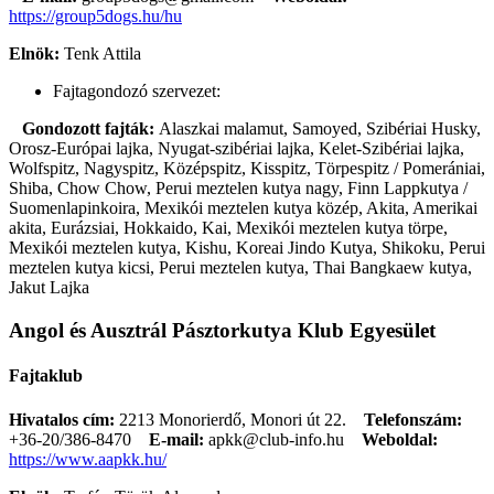
https://group5dogs.hu/hu
Elnök:
Tenk Attila
Fajtagondozó szervezet:
Gondozott fajták:
Alaszkai malamut, Samoyed, Szibériai Husky,
Orosz-Európai lajka, Nyugat-szibériai lajka, Kelet-Szibériai lajka,
Wolfspitz, Nagyspitz, Középspitz, Kisspitz, Törpespitz / Pomerániai,
Shiba, Chow Chow, Perui meztelen kutya nagy, Finn Lappkutya /
Suomenlapinkoira, Mexikói meztelen kutya közép, Akita, Amerikai
akita, Eurázsiai, Hokkaido, Kai, Mexikói meztelen kutya törpe,
Mexikói meztelen kutya, Kishu, Koreai Jindo Kutya, Shikoku, Perui
meztelen kutya kicsi, Perui meztelen kutya, Thai Bangkaew kutya,
Jakut Lajka
Angol és Ausztrál Pásztorkutya Klub Egyesület
Fajtaklub
Hivatalos cím:
2213 Monorierdő, Monori út 22.
Telefonszám:
+36-20/386-8470
E-mail:
apkk@club-info.hu
Weboldal:
https://www.aapkk.hu/