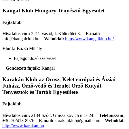
Kangal Klub Hungary Tenyésztő Egyesület
Fajtaklub
Hivatalos cím:
2211 Vasad, I. Külterület 3.
E-mail:
info@kangalclub.hu
Weboldal:
http://www.kangalklub.hu/
Elnök:
Bazsó Mihály
Fajtagondozó szervezet:
Gondozott fajták:
Kangal
Karakán Klub az Orosz, Kelet-európai és Ázsiai
Juhász, Őrző-védő és Terület Őrző Kutyát
Tenyésztők és Tartók Egyesülete
Fajtaklub
Hivatalos cím:
2134 Sződ, Grassalkovich utca 24.
Telefonszám:
+36-70/413-8976
E-mail:
karakanklub@gmail.com
Weboldal:
http://www.karakan.hu