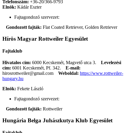
Telefonszám:
+36-20/366-9793
Elnök:
Kádár Eszter
Fajtagondozó szervezet:
Gondozott fajták:
Flat Coated Retriever, Golden Retriever
Hírös Magyar Rottweiler Egyesület
Fajtaklub
Hivatalos cím:
6000 Kecskemét, Magvető utca 3.
Levelezési
cím:
6001 Kecskemét, Pf. 342.
E-mail:
hirosrottweiler@gmail.com
Weboldal:
https://www.rottweiler-
hungary.hu
Elnök:
Fekete László
Fajtagondozó szervezet:
Gondozott fajták:
Rottweiler
Hungária Belga Juhászkutya Klub Egyesület
Fajtaklub