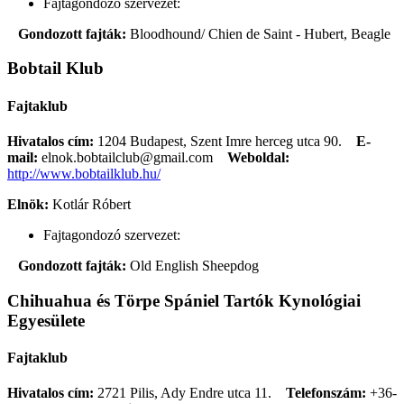
Fajtagondozó szervezet:
Gondozott fajták:
Bloodhound/ Chien de Saint - Hubert, Beagle
Bobtail Klub
Fajtaklub
Hivatalos cím:
1204 Budapest, Szent Imre herceg utca 90.
E-
mail:
elnok.bobtailclub@gmail.com
Weboldal:
http://www.bobtailklub.hu/
Elnök:
Kotlár Róbert
Fajtagondozó szervezet:
Gondozott fajták:
Old English Sheepdog
Chihuahua és Törpe Spániel Tartók Kynológiai
Egyesülete
Fajtaklub
Hivatalos cím:
2721 Pilis, Ady Endre utca 11.
Telefonszám:
+36-