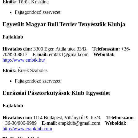
Elnök:
Török Krisztina
Fajtagondozó szervezet:
Egyesült Magyar Bull Terrier Tenyésztők Klubja
Fajtaklub
Hivatalos cím:
3300 Eger, Attila utca 33/B.
Telefonszám:
+36-
70/850-8817
E-mail:
embtk1@gmail.com
Weboldal:
http://www.embtk.hu/
Elnök:
Érsek Szabolcs
Fajtagondozó szervezet:
Eurázsiai Pásztorkutyások Klub Egyesület
Fajtaklub
Hivatalos cím:
1114 Budapest, Villányi út 9. fsz/3.
Telefonszám:
+36-30/900-9989
E-mail:
erapklub@gmail.com
Weboldal:
http://www.erapklub.com