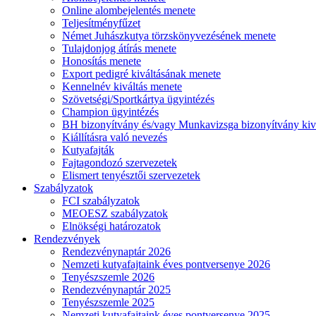
Online alombejelentés menete
Teljesítményfűzet
Német Juhászkutya törzskönyvezésének menete
Tulajdonjog átírás menete
Honosítás menete
Export pedigré kiváltásának menete
Kennelnév kiváltás menete
Szövetségi/Sportkártya ügyintézés
Champion ügyintézés
BH bizonyítvány és/vagy Munkavizsga bizonyítvány kiv
Kiállításra való nevezés
Kutyafajták
Fajtagondozó szervezetek
Elismert tenyésztői szervezetek
Szabályzatok
FCI szabályzatok
MEOESZ szabályzatok
Elnökségi határozatok
Rendezvények
Rendezvénynaptár 2026
Nemzeti kutyafajtaink éves pontversenye 2026
Tenyészszemle 2026
Rendezvénynaptár 2025
Tenyészszemle 2025
Nemzeti kutyafajtaink éves pontversenye 2025