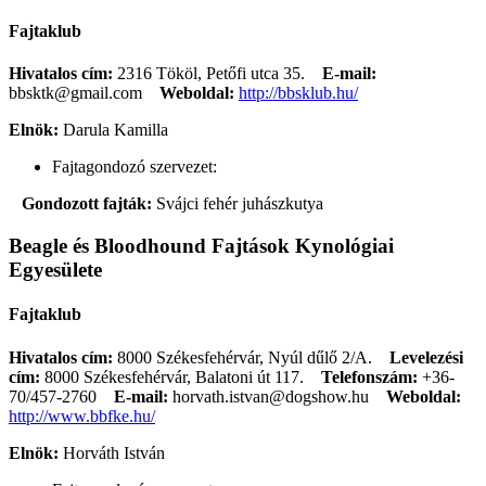
Fajtaklub
Hivatalos cím:
2316 Tököl, Petőfi utca 35.
E-mail:
bbsktk@gmail.com
Weboldal:
http://bbsklub.hu/
Elnök:
Darula Kamilla
Fajtagondozó szervezet:
Gondozott fajták:
Svájci fehér juhászkutya
Beagle és Bloodhound Fajtások Kynológiai
Egyesülete
Fajtaklub
Hivatalos cím:
8000 Székesfehérvár, Nyúl dűlő 2/A.
Levelezési
cím:
8000 Székesfehérvár, Balatoni út 117.
Telefonszám:
+36-
70/457-2760
E-mail:
horvath.istvan@dogshow.hu
Weboldal:
http://www.bbfke.hu/
Elnök:
Horváth István