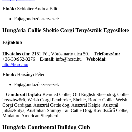
Elnök:
Schlotter Andrea Edit
Fajtagondozó szervezet:
Hungária Collie Sheltie Corgi Tenyésztők Egyesülete
Fajtaklub
Hivatalos cím:
2151 Fót, Vörösmarty utca 50.
Telefonszám:
+36-30/952-0276
E-mail:
info@hcsc.hu
Weboldal:
http://hcsc.hu/
Elnök:
Harsányi Péter
Fajtagondozó szervezet:
Gondozott fajták:
Bearded Collie, Old English Sheepdog, Collie
hosszúszőrű, Welsh Corgi Pembroke, Sheltie, Border Collie, Welsh
Corgi Cardigan, Ausztrál Cattle dog, Ausztrál Kelpie, Ausztrál
juhászkutya, Australian Stumpy Tail Cattle Dog, Rövidszőrű Collie,
Miniature American Shepherd
Hungária Continental Bulldog Club