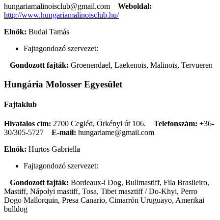
hungariamalinoisclub@gmail.com
Weboldal:
http://www.hungariamalinoisclub.hu/
Elnök:
Budai Tamás
Fajtagondozó szervezet:
Gondozott fajták:
Groenendael, Laekenois, Malinois, Tervueren
Hungária Molosser Egyesület
Fajtaklub
Hivatalos cím:
2700 Cegléd, Örkényi út 106.
Telefonszám:
+36-
30/305-5727
E-mail:
hungariame@gmail.com
Elnök:
Hurtos Gabriella
Fajtagondozó szervezet:
Gondozott fajták:
Bordeaux-i Dog, Bullmastiff, Fila Brasileiro,
Mastiff, Nápolyi mastiff, Tosa, Tibet masztiff / Do-Khyi, Perro
Dogo Mallorquin, Presa Canario, Cimarrón Uruguayo, Amerikai
bulldog