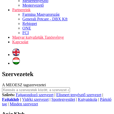
Mestertenyésztő
Mestervezető
Partnereink
Farmina Magyarország
Generali Petcare - DBX Kft
Rebiopet
ONE
FCI
Magyar kutyafajták Tanösvénye
Kapcsolat
Szervezetek
A MEOESZ tagszervezetei
Szűrés:
Fajtagondozó szervezet
|
Elismert tenyésztő szervezet
|
Fajtaklub
|
Vidéki szervezet
|
Sportegyesület
|
Kutyaiskola
|
Pártoló
tag
|
Minden szervezet
Agár Klub