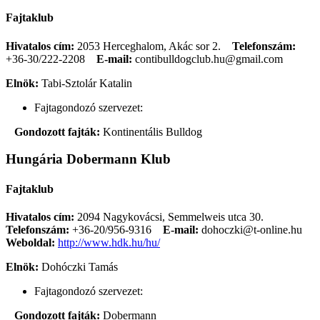
Fajtaklub
Hivatalos cím:
2053 Herceghalom, Akác sor 2.
Telefonszám:
+36-30/222-2208
E-mail:
contibulldogclub.hu@gmail.com
Elnök:
Tabi-Sztolár Katalin
Fajtagondozó szervezet:
Gondozott fajták:
Kontinentális Bulldog
Hungária Dobermann Klub
Fajtaklub
Hivatalos cím:
2094 Nagykovácsi, Semmelweis utca 30.
Telefonszám:
+36-20/956-9316
E-mail:
dohoczki@t-online.hu
Weboldal:
http://www.hdk.hu/hu/
Elnök:
Dohóczki Tamás
Fajtagondozó szervezet:
Gondozott fajták:
Dobermann