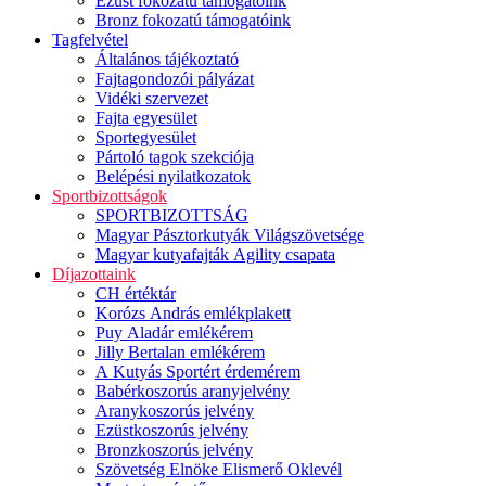
Ezüst fokozatú támogatóink
Bronz fokozatú támogatóink
Tagfelvétel
Általános tájékoztató
Fajtagondozói pályázat
Vidéki szervezet
Fajta egyesület
Sportegyesület
Pártoló tagok szekciója
Belépési nyilatkozatok
Sportbizottságok
SPORTBIZOTTSÁG
Magyar Pásztorkutyák Világszövetsége
Magyar kutyafajták Agility csapata
Díjazottaink
CH értéktár
Korózs András emlékplakett
Puy Aladár emlékérem
Jilly Bertalan emlékérem
A Kutyás Sportért érdemérem
Babérkoszorús aranyjelvény
Aranykoszorús jelvény
Ezüstkoszorús jelvény
Bronzkoszorús jelvény
Szövetség Elnöke Elismerő Oklevél