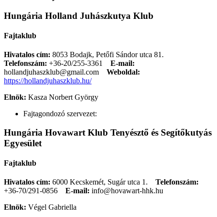
Hungária Holland Juhászkutya Klub
Fajtaklub
Hivatalos cím:
8053 Bodajk, Petőfi Sándor utca 81.
Telefonszám:
+36-20/255-3361
E-mail:
hollandjuhaszklub@gmail.com
Weboldal:
https://hollandjuhaszklub.hu/
Elnök:
Kasza Norbert György
Fajtagondozó szervezet:
Hungária Hovawart Klub Tenyésztő és Segítőkutyás
Egyesület
Fajtaklub
Hivatalos cím:
6000 Kecskemét, Sugár utca 1.
Telefonszám:
+36-70/291-0856
E-mail:
info@hovawart-hhk.hu
Elnök:
Végel Gabriella