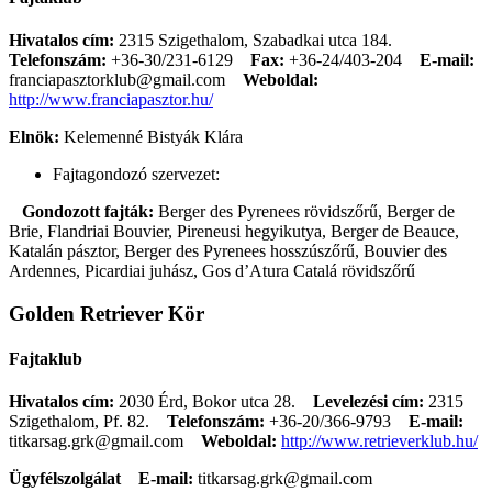
Hivatalos cím:
2315 Szigethalom, Szabadkai utca 184.
Telefonszám:
+36-30/231-6129
Fax:
+36-24/403-204
E-mail:
franciapasztorklub@gmail.com
Weboldal:
http://www.franciapasztor.hu/
Elnök:
Kelemenné Bistyák Klára
Fajtagondozó szervezet:
Gondozott fajták:
Berger des Pyrenees rövidszőrű, Berger de
Brie, Flandriai Bouvier, Pireneusi hegyikutya, Berger de Beauce,
Katalán pásztor, Berger des Pyrenees hosszúszőrű, Bouvier des
Ardennes, Picardiai juhász, Gos d’Atura Catalá rövidszőrű
Golden Retriever Kör
Fajtaklub
Hivatalos cím:
2030 Érd, Bokor utca 28.
Levelezési cím:
2315
Szigethalom, Pf. 82.
Telefonszám:
+36-20/366-9793
E-mail:
titkarsag.grk@gmail.com
Weboldal:
http://www.retrieverklub.hu/
Ügyfélszolgálat
E-mail:
titkarsag.grk@gmail.com