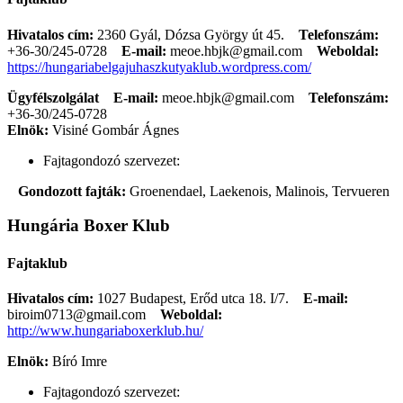
Hivatalos cím:
2360 Gyál, Dózsa György út 45.
Telefonszám:
+36-30/245-0728
E-mail:
meoe.hbjk@gmail.com
Weboldal:
https://hungariabelgajuhaszkutyaklub.wordpress.com/
Ügyfélszolgálat
E-mail:
meoe.hbjk@gmail.com
Telefonszám:
+36-30/245-0728
Elnök:
Visiné Gombár Ágnes
Fajtagondozó szervezet:
Gondozott fajták:
Groenendael, Laekenois, Malinois, Tervueren
Hungária Boxer Klub
Fajtaklub
Hivatalos cím:
1027 Budapest, Erőd utca 18. I/7.
E-mail:
biroim0713@gmail.com
Weboldal:
http://www.hungariaboxerklub.hu/
Elnök:
Bíró Imre
Fajtagondozó szervezet: