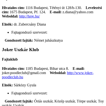
Hivatalos cím:
1116 Budapest, Tétényi út 128/b-130.
Levelezési
cím:
1675 Budapest, Pf. 124.
E-mail:
z.diana@yahoo.com
Weboldal:
http://hnje.hu/
Elnök:
dr. Zubercsány Diana
Fajtagondozó szervezet:
Gondozott fajták:
Német juhászkutya
Joker Uszkár Klub
Fajtaklub
Hivatalos cím:
1185 Budapest, Bihar utca 8.
E-mail:
joker.poodleclub@gmail.com
Weboldal:
http://www.joker-
poodleclub.hu
Elnök:
Sárközy Gyula
Fajtagondozó szervezet:
Gondozott fajták:
Óriás uszkár, Közép uszkár, Törpe uszkár, Toy
uszkár, Uszkár