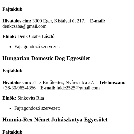
Fajtaklub
Hivatalos cím:
3300 Eger, Kistályai út 217.
E-mail:
denkcsaba@gmail.com
Elnök:
Denk Csaba László
Fajtagondozó szervezet:
Hungarian Domestic Dog Egyesület
Fajtaklub
Hivatalos cím:
2113 Erdőkertes, Nyíres utca 27.
Telefonszám:
+36-30/965-4856
E-mail:
hdde2525@gmail.com
Elnök:
Sinkovits Rita
Fajtagondozó szervezet:
Hunnia-Rex Német Juhászkutya Egyesület
Fajtaklub