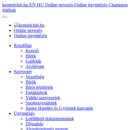
kennelclub.hu
EN
HU
Online nevezés
Online ügyintézés
Champion
értéktár
Online nevezés
Online ügyintézés
Kezdőlap
Kereső
Hírek
Galériák
Archívum
Szervezet
Vezetőség
Bírók
Bírói testületek
Fajtaklubok
Vidéki szervezetek
Sportegyesületek
Junior Handler és Gyermek kutyapár
Ügyintézés
Letölthető dokumentumok
Díjszabás
Alombejelentés menete