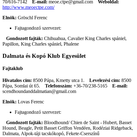
70/616-7142
E-mail:
meoe.ctpe@gmail.com
Weboldal:
http://www.meoectpe.com/
Elnök:
Gröschl Ferenc
Fajtagondozó szervezet:
Gondozott fajták:
Chihuahua, Cavalier King Charles spániel,
Papillon, King Charles spániel, Phalene
Dalmata és Kopó Klub Egyesület
Fajtaklub
Hivatalos cím:
8500 Pápa, Kmetty utca 1.
Levelezési cím:
8500
Pápa, Somlai út 65.
Telefonszám:
+36-70/238-5165
E-mail:
scendhoundanddalmatian@gmail.com
Elnök:
Lovas Ferenc
Fajtagondozó szervezet:
Gondozott fajták:
Bloodhound/ Chien de Saint - Hubert, Basset
Hound, Beagle, Petit Basset Griffon Vendéen, Rodéziai Ridgeback,
Dalmata, Alpok-táji tacskókopó, Fekete-Cserszínű