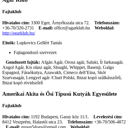
Fajtaklub
Hivatalos cím:
3300 Eger, Árnyékszala utca 72.
Telefonszám:
+36-70/320-2731
E-mail:
office@agarklub.hu
Weboldal:
http://agarklub.hu/
Elnök:
Lupkovics Gellért Tamás
Fajtagondozó szervezet:
Gondozott fajták:
Afgán Agár, Orosz agár, Saluki, Ír farkasagár,
Angol Agár, Kis olasz agár, Sloughi, Whippet, Basenji, Galgo
Espagnol, Fáraókutya, Azawakh, Cirneco dell’Etna, Skót
Szarvasagár, Lengyel agár /Chart Polski, Ibizai kopó szálkásszőrű,
Ibizai kopó rövidszőrű
Amerikai Akita és Ősi Típusú Kutyák Egyesülete
Fajtaklub
Hivatalos cím:
1192 Budapest, Garay köz 11/1.
Levelezési cím:
8412 Veszprém, Halastói utca 23.
Telefonszám:
+36-70/506-4872
E-mail:
group5dogs@gmail.com
Weboldal: