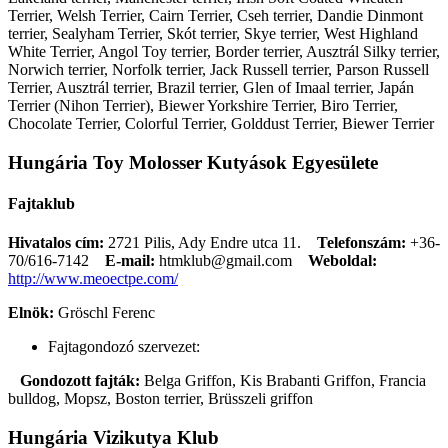
Terrier, Welsh Terrier, Cairn Terrier, Cseh terrier, Dandie Dinmont
terrier, Sealyham Terrier, Skót terrier, Skye terrier, West Highland
White Terrier, Angol Toy terrier, Border terrier, Ausztrál Silky terrier,
Norwich terrier, Norfolk terrier, Jack Russell terrier, Parson Russell
Terrier, Ausztrál terrier, Brazil terrier, Glen of Imaal terrier, Japán
Terrier (Nihon Terrier), Biewer Yorkshire Terrier, Biro Terrier,
Chocolate Terrier, Colorful Terrier, Golddust Terrier, Biewer Terrier
Hungária Toy Molosser Kutyások Egyesülete
Fajtaklub
Hivatalos cím:
2721 Pilis, Ady Endre utca 11.
Telefonszám:
+36-
70/616-7142
E-mail:
htmklub@gmail.com
Weboldal:
http://www.meoectpe.com/
Elnök:
Gröschl Ferenc
Fajtagondozó szervezet:
Gondozott fajták:
Belga Griffon, Kis Brabanti Griffon, Francia
bulldog, Mopsz, Boston terrier, Brüsszeli griffon
Hungária Vizikutya Klub