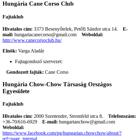
Hungária Cane Corso Club
Fajtaklub
Hivatalos cím:
3373 Besenyőtelek, Petőfi Sándor utca 14.
E-
mail:
hungariacanecorso@gmail.com
Weboldal:
http://www.canecorsoclub.hu/
Elnök:
Varga Aladár
Fajtagondozó szervezet:
Gondozott fajták:
Cane Corso
Hungária Chow-Chow Társaság Országos
Egyesülete
Fajtaklub
Hivatalos cím:
2000 Szentendre, Stromfeld utca 8.
Telefonszám:
+36-70/616-6929
E-mail:
hungarianchow@gmail.com
Weboldal:
https://www.facebook.com/pg/hungarian.chowchow/about/?
ref=page_internal