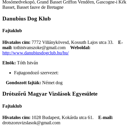
Mosómedvekopó, Grand Basset Griffon Vendéen, Gascogne-i Kék
Basset, Basset fauve de Bretagne
Danubius Dog Klub
Fajtaklub
Hivatalos cím:
7772 Villánykövesd, Kossuth Lajos utca 33.
E-
mail:
tothistvanszoke@gmail.com
Weboldal:
http://www.danubiusdogclub.hu/hu/
Elnök:
Tóth István
Fajtagondozó szervezet:
Gondozott fajták:
Német dog
Drótszőrű Magyar Vizslások Egyesülete
Fajtaklub
Hivatalos cím:
1028 Budapest, Kokárda utca 61.
E-mail:
drotszoruvizslasok@gmail.com