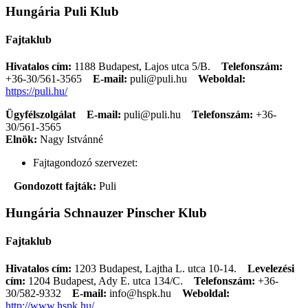
Hungária Puli Klub
Fajtaklub
Hivatalos cím:
1188 Budapest, Lajos utca 5/B.
Telefonszám:
+36-30/561-3565
E-mail:
puli@puli.hu
Weboldal:
https://puli.hu/
Ügyfélszolgálat
E-mail:
puli@puli.hu
Telefonszám:
+36-
30/561-3565
Elnök:
Nagy Istvánné
Fajtagondozó szervezet:
Gondozott fajták:
Puli
Hungária Schnauzer Pinscher Klub
Fajtaklub
Hivatalos cím:
1203 Budapest, Lajtha L. utca 10-14.
Levelezési
cím:
1204 Budapest, Ady E. utca 134/C.
Telefonszám:
+36-
30/582-9332
E-mail:
info@hspk.hu
Weboldal:
http://www.hspk.hu/