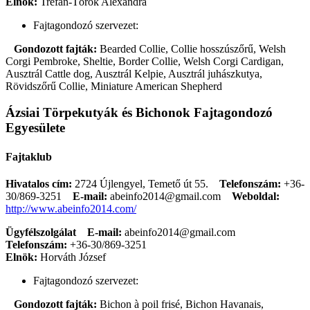
Elnök:
Trefán-Török Alexandra
Fajtagondozó szervezet:
Gondozott fajták:
Bearded Collie, Collie hosszúszőrű, Welsh
Corgi Pembroke, Sheltie, Border Collie, Welsh Corgi Cardigan,
Ausztrál Cattle dog, Ausztrál Kelpie, Ausztrál juhászkutya,
Rövidszőrű Collie, Miniature American Shepherd
Ázsiai Törpekutyák és Bichonok Fajtagondozó
Egyesülete
Fajtaklub
Hivatalos cím:
2724 Újlengyel, Temető út 55.
Telefonszám:
+36-
30/869-3251
E-mail:
abeinfo2014@gmail.com
Weboldal:
http://www.abeinfo2014.com/
Ügyfélszolgálat
E-mail:
abeinfo2014@gmail.com
Telefonszám:
+36-30/869-3251
Elnök:
Horváth József
Fajtagondozó szervezet:
Gondozott fajták:
Bichon à poil frisé, Bichon Havanais,