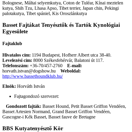
Bolognese, Máltai selyemkutya, Coton de Tuléar, Kínai meztelen
kutya, Shih Tzu, Lhasa Apso, Tibet terrier, Japan chin, Pekingi
palotakutya, Tibet spániel, Kis Oroszlánkutya
Basset Fajtákat Tenyésztők és Tartók Kynológiai
Egyesülete
Fajtaklub
Hivatalos cím:
1194 Budapest, Hofherr Albert utca 38-40.
Levelezési cím:
8000 Székesfehérvár, Balatoni út 117.
Telefonszám:
+36-70/457-2760
E-mail:
horvath.istvan@dogshow.hu
Weboldal:
http://www.bassethoundklub.hu/
Elnök:
Horváth István
Fajtagondozó szervezet:
Gondozott fajták:
Basset Hound, Petit Basset Griffon Vendéen,
Basset Artesien Normand, Grand Basset Griffon Vendéen,
Gascogne-i Kék Basset, Basset fauve de Bretagne
BBS Kutyatenyésztő Kör