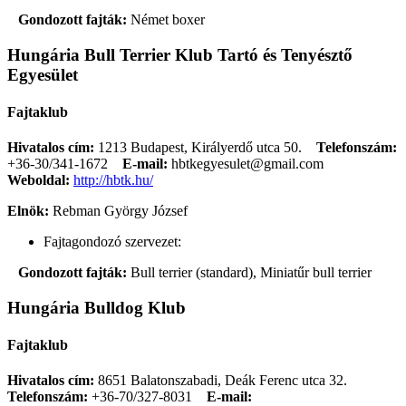
Gondozott fajták:
Német boxer
Hungária Bull Terrier Klub Tartó és Tenyésztő
Egyesület
Fajtaklub
Hivatalos cím:
1213 Budapest, Királyerdő utca 50.
Telefonszám:
+36-30/341-1672
E-mail:
hbtkegyesulet@gmail.com
Weboldal:
http://hbtk.hu/
Elnök:
Rebman György József
Fajtagondozó szervezet:
Gondozott fajták:
Bull terrier (standard), Miniatűr bull terrier
Hungária Bulldog Klub
Fajtaklub
Hivatalos cím:
8651 Balatonszabadi, Deák Ferenc utca 32.
Telefonszám:
+36-70/327-8031
E-mail: