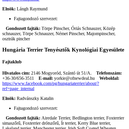
Elnök:
Lángh Raymund
Fajtagondozó szervezet:
Gondozott fajták:
Törpe Pinscher, Óriás Schnauzer, Közép
schnauzer, Törpe Schnauzer, Német Pinscher, Majompinscher,
osztrák pincher
Hungária Terrier Tenyésztők Kynológiai Egyesülete
Fajtaklub
Hivatalos cím:
2146 Mogyoród, Szántó út 51/A.
Telefonszám:
+36-30/656-3511
E-mail:
yorkie@ofnewdeal.hu
Weboldal:
https://www.facebook.com/pg/hungariaterrier/about/?
ref=page_internal
Elnök:
Radvánszky Katalin
Fajtagondozó szervezet:
Gondozott fajták:
Airedale Terrier, Bedlington terrier, Foxterrier
simaszőrű, Foxterrier drótszőrű, Ír terrier, Kerry Blue terrier,
Lakeland terrier, Manchester terrier, Irish Soft Coated Wheaten