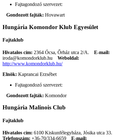
Fajtagondozó szervezet:
Gondozott fajták:
Hovawart
Hungária Komondor Klub Egyesület
Fajtaklub
Hivatalos cím:
2364 Ócsa, Őrház utca 2/A.
E-mail:
iroda@komondorklub.hu
Weboldal:
http://www.komondorklub.hu/
Elnök:
Kaprancai Erzsébet
Fajtagondozó szervezet:
Gondozott fajták:
Komondor
Hungária Malinois Club
Fajtaklub
Hivatalos cím:
6100 Kiskunfélegyháza, Jósika utca 33.
Telefonszám:
+36-70/334-6659
E-mail: