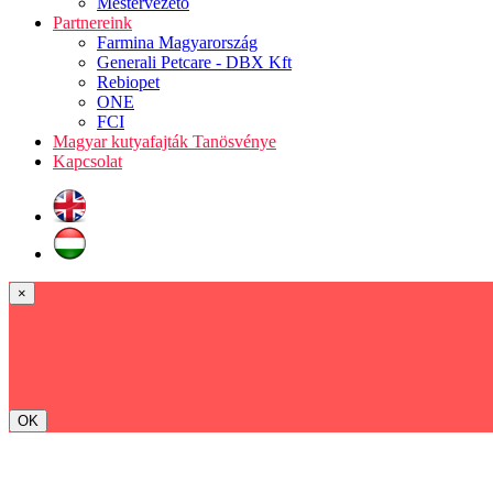
Mestervezető
Partnereink
Farmina Magyarország
Generali Petcare - DBX Kft
Rebiopet
ONE
FCI
Magyar kutyafajták Tanösvénye
Kapcsolat
×
OK