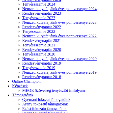
Tenyészszemle 2024
Nemzeti kutyafajtáink éves pontversenye 2024
Rendezvénynaptár 2023
Tenyészszemle 2023
Nemzeti kutyafajtáink éves pontversenye 2023
Rendezvénynaptár 2022
Tenyészszemle 2022
Nemzeti kutyafajtáink éves pontversenye 2022
Rendezvénynaptár 2021
Tenyészszemle 2021
Rendezvénynaptár 2020
Tenyészszemle 2020
Nemzeti kutyafajtáink éves pontversenye 2020
Rendezvénynaptár 2019
Tenyészszemle 2019
Nemzeti kutyafajtáink éves pontversenye 2019
Rendezvénynaptár 2018
Online Champion
Képzések
MEOE Szövetség tenyésztői tanfolyam
Támogatóink
Gyémánt fokozat támogatóink
Arany fokozatú támogatóink
Ezüst fokozatú támogatóink