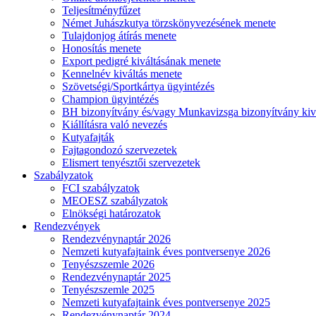
Teljesítményfűzet
Német Juhászkutya törzskönyvezésének menete
Tulajdonjog átírás menete
Honosítás menete
Export pedigré kiváltásának menete
Kennelnév kiváltás menete
Szövetségi/Sportkártya ügyintézés
Champion ügyintézés
BH bizonyítvány és/vagy Munkavizsga bizonyítvány kiv
Kiállításra való nevezés
Kutyafajták
Fajtagondozó szervezetek
Elismert tenyésztői szervezetek
Szabályzatok
FCI szabályzatok
MEOESZ szabályzatok
Elnökségi határozatok
Rendezvények
Rendezvénynaptár 2026
Nemzeti kutyafajtaink éves pontversenye 2026
Tenyészszemle 2026
Rendezvénynaptár 2025
Tenyészszemle 2025
Nemzeti kutyafajtaink éves pontversenye 2025
Rendezvénynaptár 2024