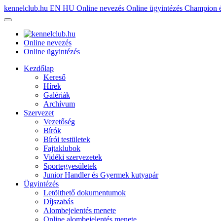
kennelclub.hu
EN
HU
Online nevezés
Online ügyintézés
Champion é
Online nevezés
Online ügyintézés
Kezdőlap
Kereső
Hírek
Galériák
Archívum
Szervezet
Vezetőség
Bírók
Bírói testületek
Fajtaklubok
Vidéki szervezetek
Sportegyesületek
Junior Handler és Gyermek kutyapár
Ügyintézés
Letölthető dokumentumok
Díjszabás
Alombejelentés menete
Online alombejelentés menete