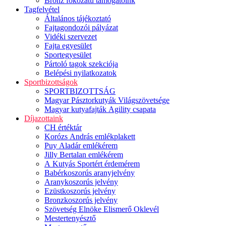
Bronz fokozatú támogatóink
Tagfelvétel
Általános tájékoztató
Fajtagondozói pályázat
Vidéki szervezet
Fajta egyesület
Sportegyesület
Pártoló tagok szekciója
Belépési nyilatkozatok
Sportbizottságok
SPORTBIZOTTSÁG
Magyar Pásztorkutyák Világszövetsége
Magyar kutyafajták Agility csapata
Díjazottaink
CH értéktár
Korózs András emlékplakett
Puy Aladár emlékérem
Jilly Bertalan emlékérem
A Kutyás Sportért érdemérem
Babérkoszorús aranyjelvény
Aranykoszorús jelvény
Ezüstkoszorús jelvény
Bronzkoszorús jelvény
Szövetség Elnöke Elismerő Oklevél
Mestertenyésztő