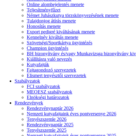
Online alombejelentés menete
Teljesítményfűzet
Német Juhászkutya törzskönyvezésének menete
Tulajdonjog átírás menete
Honosítás menete
Export pedigré kiváltásának menete
Kennelnév kiváltás menete
Szövetségi/Sportkártya ügyintézés
Champion ügyintézés
BH bizonyítvány és/vagy Munkavizsga bizonyítvány kiv
Kiállításra való nevezés
Kutyafajták
Fajtagondozó szervezetek
Elismert tenyésztői szervezetek
Szabályzatok
FCI szabályzatok
MEOESZ szabályzatok
Elnökségi határozatok
Rendezvények
Rendezvénynaptár 2026
Nemzeti kutyafajtaink éves pontversenye 2026
Tenyészszemle 2026
Rendezvénynaptár 2025
Tenyészszemle 2025
Nemzeti kutyafajtaink éves pontversenye 2025