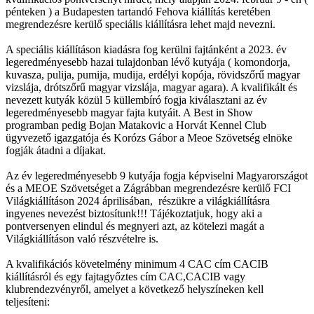
pénteken ) a Budapesten tartandó Fehova kiállítás keretében
megrendezésre kerülő speciális kiállításra lehet majd nevezni.
A speciális kiállításon kiadásra fog kerülni fajtánként a 2023. év
legeredményesebb hazai tulajdonban lévő kutyája ( komondorja,
kuvasza, pulija, pumija, mudija, erdélyi kopója, rövidszőrű magyar
vizslája, drótszőrű magyar vizslája, magyar agara). A kvalifikált és
nevezett kutyák közül 5 küllembíró fogja kiválasztani az év
legeredményesebb magyar fajta kutyáit. A Best in Show
programban pedig Bojan Matakovic a Horvát Kennel Club
ügyvezető igazgatója és Korózs Gábor a Meoe Szövetség elnöke
fogják átadni a díjakat.
Az év legeredményesebb 9 kutyája fogja képviselni Magyarországot
és a MEOE Szövetséget a Zágrábban megrendezésre kerülő FCI
Világkiállításon 2024 áprilisában, részükre a világkiállításra
ingyenes nevezést biztosítunk!!! Tájékoztatjuk, hogy aki a
pontversenyen elindul és megnyeri azt, az kötelezi magát a
Világkiállításon való részvételre is.
A kvalifikációs követelmény minimum 4 CAC cím CACIB
kiállításról és egy fajtagyőztes cím CAC,CACIB vagy
klubrendezvényről, amelyet a következő helyszíneken kell
teljesíteni: