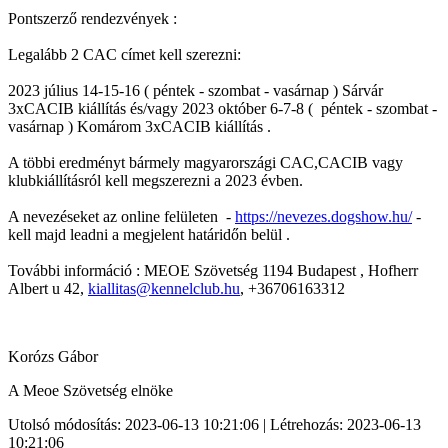
Pontszerző rendezvények :
Legalább 2 CAC címet kell szerezni:
2023 július 14-15-16 ( péntek - szombat - vasárnap ) Sárvár
3xCACIB kiállítás és/vagy 2023 október 6-7-8 ( péntek - szombat -
vasárnap ) Komárom 3xCACIB kiállítás .
A többi eredményt bármely magyarországi CAC,CACIB vagy
klubkiállításról kell megszerezni a 2023 évben.
A nevezéseket az online felületen -
https://nevezes.dogshow.hu/
-
kell majd leadni a megjelent határidőn belül .
További információ : MEOE Szövetség 1194 Budapest , Hofherr
Albert u 42,
kiallitas@kennelclub.hu
, +36706163312
Korózs Gábor
A Meoe Szövetség elnöke
Utolsó módosítás: 2023-06-13 10:21:06 | Létrehozás: 2023-06-13
10:21:06