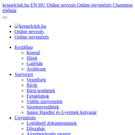
kennelclub.hu
EN
HU
Online nevezés
Online ügyintézés
Champion
értéktár
Online nevezés
Online ügyintézés
Kezdőlap
Kereső
Hírek
Galériák
Archívum
Szervezet
Vezetőség
Bírók
Bírói testületek
Fajtaklubok
Vidéki szervezetek
Sportegyesületek
Junior Handler és Gyermek kutyapár
Ügyintézés
Letölthető dokumentumok
Díjszabás
Alombejelentés menete