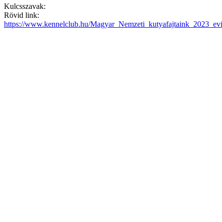
Kulcsszavak:
Rövid link:
https://www.kennelclub.hu/Magyar_Nemzeti_kutyafajtaink_2023_ev