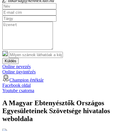
E:
titkarsag@kennelclub.hu
Küldés
Online nevezés
Online ügyintézés
Champion értéktár
Facebook oldal
Youtube csatorna
A Magyar Ebtenyésztők Országos
Egyesületeinek Szövetsége hivatalos
weboldala