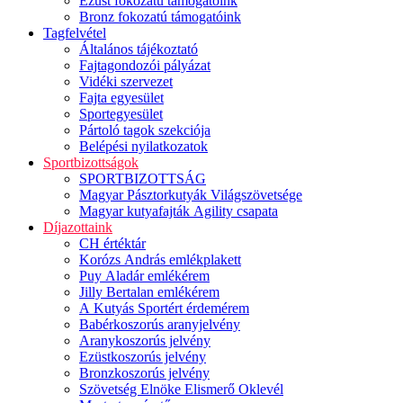
Ezüst fokozatú támogatóink
Bronz fokozatú támogatóink
Tagfelvétel
Általános tájékoztató
Fajtagondozói pályázat
Vidéki szervezet
Fajta egyesület
Sportegyesület
Pártoló tagok szekciója
Belépési nyilatkozatok
Sportbizottságok
SPORTBIZOTTSÁG
Magyar Pásztorkutyák Világszövetsége
Magyar kutyafajták Agility csapata
Díjazottaink
CH értéktár
Korózs András emlékplakett
Puy Aladár emlékérem
Jilly Bertalan emlékérem
A Kutyás Sportért érdemérem
Babérkoszorús aranyjelvény
Aranykoszorús jelvény
Ezüstkoszorús jelvény
Bronzkoszorús jelvény
Szövetség Elnöke Elismerő Oklevél