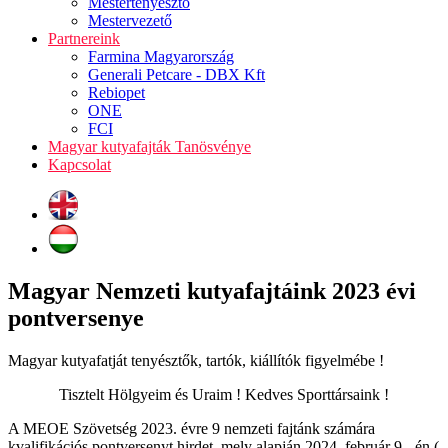
Mestertenyésztő
Mestervezető
Partnereink
Farmina Magyarország
Generali Petcare - DBX Kft
Rebiopet
ONE
FCI
Magyar kutyafajták Tanösvénye
Kapcsolat
Magyar Nemzeti kutyafajtáink 2023 évi
pontversenye
Magyar kutyafatját tenyésztők, tartók, kiállítók figyelmébe !
Tisztelt Hölgyeim és Uraim ! Kedves Sporttársaink !
A MEOE Szövetség 2023. évre 9 nemzeti fajtánk számára
kvalifikációs pontversenyt hirdet, mely alapján 2024. február 9 - én (