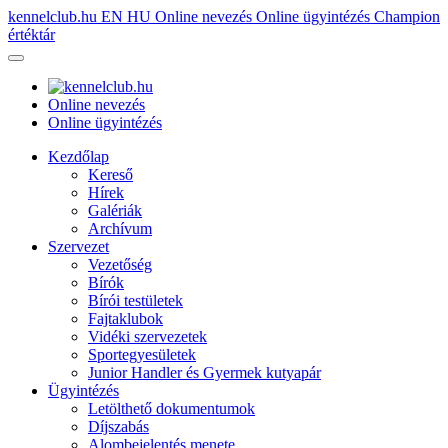
kennelclub.hu
EN
HU
Online nevezés
Online ügyintézés
Champion
értéktár
Online nevezés
Online ügyintézés
Kezdőlap
Kereső
Hírek
Galériák
Archívum
Szervezet
Vezetőség
Bírók
Bírói testületek
Fajtaklubok
Vidéki szervezetek
Sportegyesületek
Junior Handler és Gyermek kutyapár
Ügyintézés
Letölthető dokumentumok
Díjszabás
Alombejelentés menete