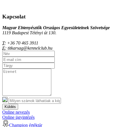
Kapcsolat
Magyar Ebtenyésztők Országos Egyesületeinek Szövetsége
1119 Budapest Tétényi út 130.
T:
+36 70 465 3911
E:
titkarsag@kennelclub.hu
Küldés
Online nevezés
Online ügyintézés
Champion értéktár