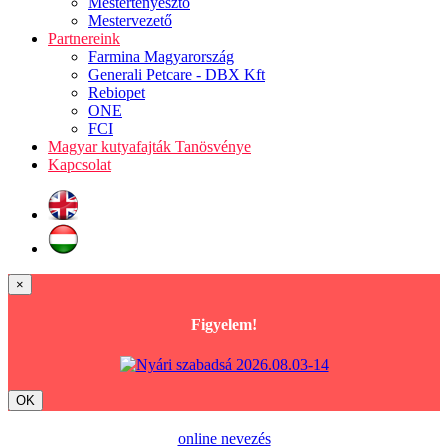
Mestertenyésztő
Mestervezető
Partnereink
Farmina Magyarország
Generali Petcare - DBX Kft
Rebiopet
ONE
FCI
Magyar kutyafajták Tanösvénye
Kapcsolat
×
Figyelem!
OK
online nevezés