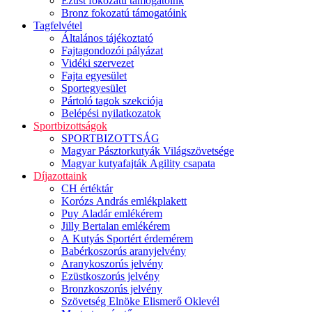
Ezüst fokozatú támogatóink
Bronz fokozatú támogatóink
Tagfelvétel
Általános tájékoztató
Fajtagondozói pályázat
Vidéki szervezet
Fajta egyesület
Sportegyesület
Pártoló tagok szekciója
Belépési nyilatkozatok
Sportbizottságok
SPORTBIZOTTSÁG
Magyar Pásztorkutyák Világszövetsége
Magyar kutyafajták Agility csapata
Díjazottaink
CH értéktár
Korózs András emlékplakett
Puy Aladár emlékérem
Jilly Bertalan emlékérem
A Kutyás Sportért érdemérem
Babérkoszorús aranyjelvény
Aranykoszorús jelvény
Ezüstkoszorús jelvény
Bronzkoszorús jelvény
Szövetség Elnöke Elismerő Oklevél