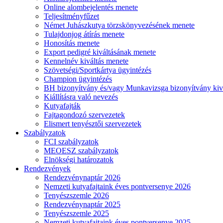
Online alombejelentés menete
Teljesítményfűzet
Német Juhászkutya törzskönyvezésének menete
Tulajdonjog átírás menete
Honosítás menete
Export pedigré kiváltásának menete
Kennelnév kiváltás menete
Szövetségi/Sportkártya ügyintézés
Champion ügyintézés
BH bizonyítvány és/vagy Munkavizsga bizonyítvány kiv
Kiállításra való nevezés
Kutyafajták
Fajtagondozó szervezetek
Elismert tenyésztői szervezetek
Szabályzatok
FCI szabályzatok
MEOESZ szabályzatok
Elnökségi határozatok
Rendezvények
Rendezvénynaptár 2026
Nemzeti kutyafajtaink éves pontversenye 2026
Tenyészszemle 2026
Rendezvénynaptár 2025
Tenyészszemle 2025
Nemzeti kutyafajtaink éves pontversenye 2025