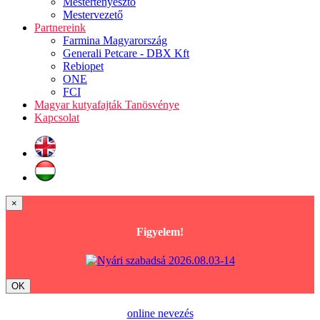
Mestertenyésztő
Mestervezető
Partnereink
Farmina Magyarország
Generali Petcare - DBX Kft
Rebiopet
ONE
FCI
Magyar kutyafajták Tanösvénye
Kapcsolat
×
Figyelem!
OK
online nevezés