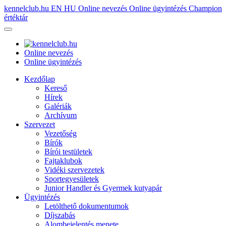
kennelclub.hu
EN
HU
Online nevezés
Online ügyintézés
Champion
értéktár
Online nevezés
Online ügyintézés
Kezdőlap
Kereső
Hírek
Galériák
Archívum
Szervezet
Vezetőség
Bírók
Bírói testületek
Fajtaklubok
Vidéki szervezetek
Sportegyesületek
Junior Handler és Gyermek kutyapár
Ügyintézés
Letölthető dokumentumok
Díjszabás
Alombejelentés menete