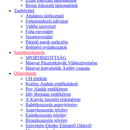
Ezüst fokozatú támogatóink
Bronz fokozatú támogatóink
Tagfelvétel
Általános tájékoztató
Fajtagondozói pályázat
Vidéki szervezet
Fajta egyesület
Sportegyesület
Pártoló tagok szekciója
Belépési nyilatkozatok
Sportbizottságok
SPORTBIZOTTSÁG
Magyar Pásztorkutyák Világszövetsége
Magyar kutyafajták Agility csapata
Díjazottaink
CH értéktár
Korózs András emlékplakett
Puy Aladár emlékérem
Jilly Bertalan emlékérem
A Kutyás Sportért érdemérem
Babérkoszorús aranyjelvény
Aranykoszorús jelvény
Ezüstkoszorús jelvény
Bronzkoszorús jelvény
Szövetség Elnöke Elismerő Oklevél