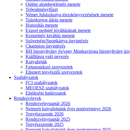
Online alombejelentés menete
Teljesítményfűzet
Német Juhászkutya törzskönyvezésének menete
Tulajdonjog átírás menete
Honosítás menete
Export pedigré kiváltásának menete
Kennelnév kiváltás menete
Szövetségi/Sportkártya ügyintézés
Champion ügyintézés
BH bizonyítvány és/vagy Munkavizsga bizonyítvány kiv
Kiállításra való nevezés
Kutyafajták
Fajtagondozó szervezetek
Elismert tenyésztői szervezetek
Szabályzatok
FCI szabályzatok
MEOESZ szabályzatok
Elnökségi határozatok
Rendezvények
Rendezvénynaptár 2026
Nemzeti kutyafajtaink éves pontversenye 2026
Tenyészszemle 2026
Rendezvénynaptár 2025
Tenyészszemle 2025
Nemzeti kutyafajtaink éves pontversenye 2025