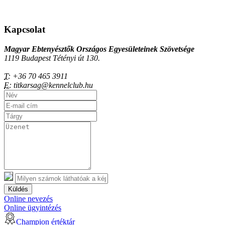
Kapcsolat
Magyar Ebtenyésztők Országos Egyesületeinek Szövetsége
1119 Budapest Tétényi út 130.
T:
+36 70 465 3911
E:
titkarsag@kennelclub.hu
Küldés
Online nevezés
Online ügyintézés
Champion értéktár