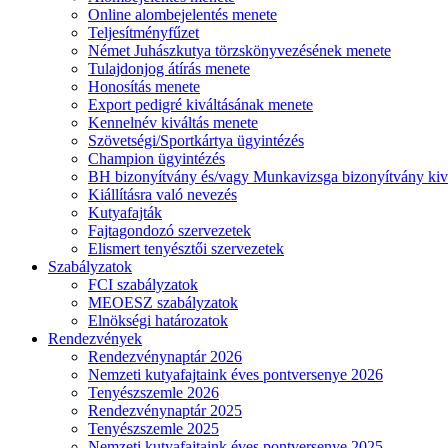
Online alombejelentés menete
Teljesítményfűzet
Német Juhászkutya törzskönyvezésének menete
Tulajdonjog átírás menete
Honosítás menete
Export pedigré kiváltásának menete
Kennelnév kiváltás menete
Szövetségi/Sportkártya ügyintézés
Champion ügyintézés
BH bizonyítvány és/vagy Munkavizsga bizonyítvány kiv
Kiállításra való nevezés
Kutyafajták
Fajtagondozó szervezetek
Elismert tenyésztői szervezetek
Szabályzatok
FCI szabályzatok
MEOESZ szabályzatok
Elnökségi határozatok
Rendezvények
Rendezvénynaptár 2026
Nemzeti kutyafajtaink éves pontversenye 2026
Tenyészszemle 2026
Rendezvénynaptár 2025
Tenyészszemle 2025
Nemzeti kutyafajtaink éves pontversenye 2025