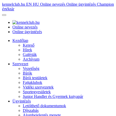
kennelclub.hu
EN
HU
Online nevezés
Online ügyintézés
Champion
értéktár
Online nevezés
Online ügyintézés
Kezdőlap
Kereső
Hírek
Galériák
Archívum
Szervezet
Vezetőség
Bírók
Bírói testületek
Fajtaklubok
Vidéki szervezetek
Sportegyesületek
Junior Handler és Gyermek kutyapár
Ügyintézés
Letölthető dokumentumok
Díjszabás
Alombejelentés menete