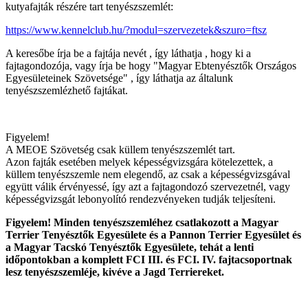
kutyafajták részére tart tenyészszemlét:
https://www.kennelclub.hu/?modul=szervezetek&szuro=ftsz
A keresőbe írja be a fajtája nevét , így láthatja , hogy ki a
fajtagondozója, vagy írja be hogy "Magyar Ebtenyésztők Országos
Egyesületeinek Szövetsége" , így láthatja az általunk
tenyészszemlézhető fajtákat.
Figyelem!
A MEOE Szövetség csak küllem tenyészszemlét tart.
Azon fajták esetében melyek képességvizsgára kötelezettek, a
küllem tenyészszemle nem elegendő, az csak a képességvizsgával
együtt válik érvényessé, így azt a fajtagondozó szervezetnél, vagy
képességvizsgát lebonyolító rendezvényeken tudják teljesíteni.
Figyelem! Minden tenyészszemléhez csatlakozott a Magyar
Terrier Tenyésztők Egyesülete és a Pannon Terrier Egyesület és
a Magyar Tacskó Tenyésztők Egyesülete, tehát a lenti
időpontokban a komplett FCI III. és FCI. IV. fajtacsoportnak
lesz tenyészszemléje, kivéve a Jagd Terriereket.