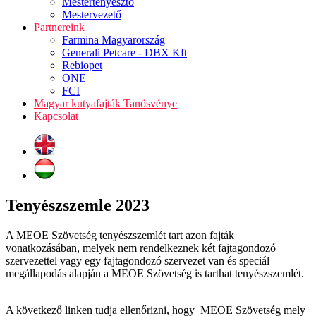
Mestertenyésztő
Mestervezető
Partnereink
Farmina Magyarország
Generali Petcare - DBX Kft
Rebiopet
ONE
FCI
Magyar kutyafajták Tanösvénye
Kapcsolat
Tenyészszemle 2023
A MEOE Szövetség tenyészszemlét tart azon fajták
vonatkozásában, melyek nem rendelkeznek két fajtagondozó
szervezettel vagy egy fajtagondozó szervezet van és speciál
megállapodás alapján a MEOE Szövetség is tarthat tenyészszemlét.
A következő linken tudja ellenőrizni, hogy MEOE Szövetség mely