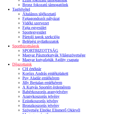
Ezüst fokozatú támogatóink
Bronz fokozatú támogatóink
Tagfelvétel
Általános tájékoztató
Fajtagondozói pályázat
Vidéki szervezet
Fajta egyesület
Sportegyesület
Pártoló tagok szekciója
Belépési nyilatkozatok
Sportbizottságok
SPORTBIZOTTSÁG
Magyar Pásztorkutyák Világszövetsége
Magyar kutyafajták Agility csapata
Díjazottaink
CH értéktár
Korózs András emlékplakett
Puy Aladár emlékérem
Jilly Bertalan emlékérem
A Kutyás Sportért érdemérem
Babérkoszorús aranyjelvény
Aranykoszorús jelvény
Ezüstkoszorús jelvény
Bronzkoszorús jelvény
Szövetség Elnöke Elismerő Oklevél