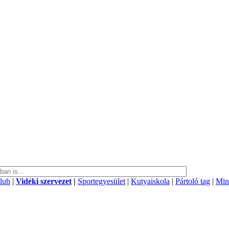
klub
|
Vidéki szervezet
|
Sportegyesület
|
Kutyaiskola
|
Pártoló tag
|
Min