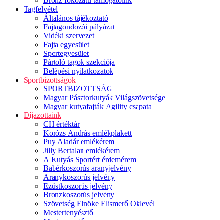
Bronz fokozatú támogatóink
Tagfelvétel
Általános tájékoztató
Fajtagondozói pályázat
Vidéki szervezet
Fajta egyesület
Sportegyesület
Pártoló tagok szekciója
Belépési nyilatkozatok
Sportbizottságok
SPORTBIZOTTSÁG
Magyar Pásztorkutyák Világszövetsége
Magyar kutyafajták Agility csapata
Díjazottaink
CH értéktár
Korózs András emlékplakett
Puy Aladár emlékérem
Jilly Bertalan emlékérem
A Kutyás Sportért érdemérem
Babérkoszorús aranyjelvény
Aranykoszorús jelvény
Ezüstkoszorús jelvény
Bronzkoszorús jelvény
Szövetség Elnöke Elismerő Oklevél
Mestertenyésztő