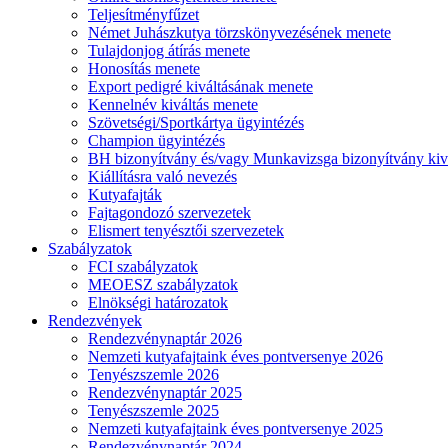
Teljesítményfűzet
Német Juhászkutya törzskönyvezésének menete
Tulajdonjog átírás menete
Honosítás menete
Export pedigré kiváltásának menete
Kennelnév kiváltás menete
Szövetségi/Sportkártya ügyintézés
Champion ügyintézés
BH bizonyítvány és/vagy Munkavizsga bizonyítvány kiv
Kiállításra való nevezés
Kutyafajták
Fajtagondozó szervezetek
Elismert tenyésztői szervezetek
Szabályzatok
FCI szabályzatok
MEOESZ szabályzatok
Elnökségi határozatok
Rendezvények
Rendezvénynaptár 2026
Nemzeti kutyafajtaink éves pontversenye 2026
Tenyészszemle 2026
Rendezvénynaptár 2025
Tenyészszemle 2025
Nemzeti kutyafajtaink éves pontversenye 2025
Rendezvénynaptár 2024