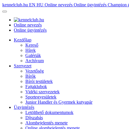
kennelclub.hu
EN
HU
Online nevezés
Online ügyintézés
Champion é
Online nevezés
Online ügyintézés
Kezdőlap
Kereső
Hírek
Galériák
Archívum
Szervezet
Vezetőség
Bírók
Bírói testületek
Fajtaklubok
Vidéki szervezetek
Sportegyesületek
Junior Handler és Gyermek kutyapár
Ügyintézés
Letölthető dokumentumok
Díjszabás
Alombejelentés menete
Online alombejelentés menete