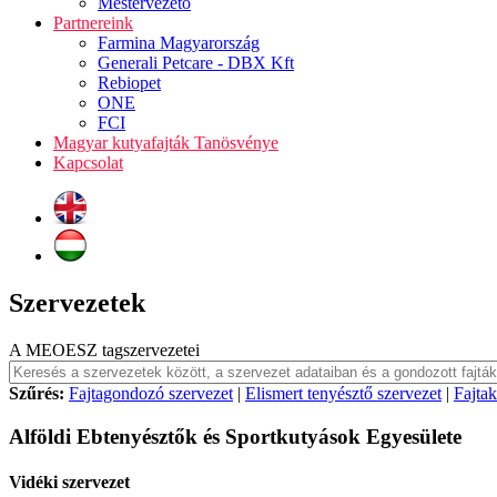
Mestervezető
Partnereink
Farmina Magyarország
Generali Petcare - DBX Kft
Rebiopet
ONE
FCI
Magyar kutyafajták Tanösvénye
Kapcsolat
Szervezetek
A MEOESZ tagszervezetei
Szűrés:
Fajtagondozó szervezet
|
Elismert tenyésztő szervezet
|
Fajta
Alföldi Ebtenyésztők és Sportkutyások Egyesülete
Vidéki szervezet