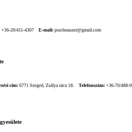
:
+36-20/411-4307
E-mail:
psschnauzer@gmail.com
te
ezési cím:
6771 Szeged, Zsálya utca 18.
Telefonszám:
+36-70/488-
gyesülete