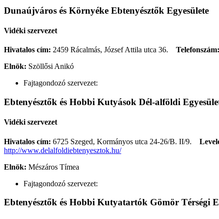
Dunaújváros és Környéke Ebtenyésztők Egyesülete
Vidéki szervezet
Hivatalos cím:
2459 Rácalmás, József Attila utca 36.
Telefonszám
Elnök:
Szöllősi Anikó
Fajtagondozó szervezet:
Ebtenyésztők és Hobbi Kutyások Dél-alföldi Egyesüle
Vidéki szervezet
Hivatalos cím:
6725 Szeged, Kormányos utca 24-26/B. II/9.
Level
http://www.delalfoldiebtenyesztok.hu/
Elnök:
Mészáros Tímea
Fajtagondozó szervezet:
Ebtenyésztők és Hobbi Kutyatartók Gömör Térségi E