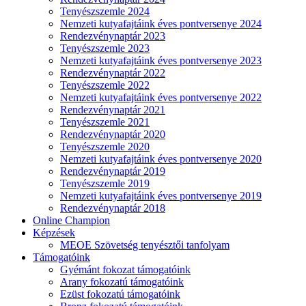
Tenyészszemle 2024
Nemzeti kutyafajtáink éves pontversenye 2024
Rendezvénynaptár 2023
Tenyészszemle 2023
Nemzeti kutyafajtáink éves pontversenye 2023
Rendezvénynaptár 2022
Tenyészszemle 2022
Nemzeti kutyafajtáink éves pontversenye 2022
Rendezvénynaptár 2021
Tenyészszemle 2021
Rendezvénynaptár 2020
Tenyészszemle 2020
Nemzeti kutyafajtáink éves pontversenye 2020
Rendezvénynaptár 2019
Tenyészszemle 2019
Nemzeti kutyafajtáink éves pontversenye 2019
Rendezvénynaptár 2018
Online Champion
Képzések
MEOE Szövetség tenyésztői tanfolyam
Támogatóink
Gyémánt fokozat támogatóink
Arany fokozatú támogatóink
Ezüst fokozatú támogatóink