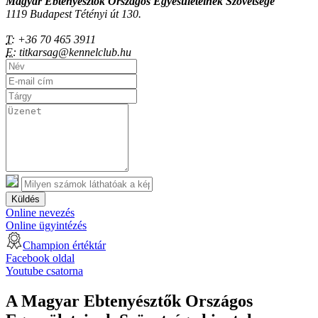
Magyar Ebtenyésztők Országos Egyesületeinek Szövetsége
1119 Budapest Tétényi út 130.
T:
+36 70 465 3911
E:
titkarsag@kennelclub.hu
Küldés
Online nevezés
Online ügyintézés
Champion értéktár
Facebook oldal
Youtube csatorna
A Magyar Ebtenyésztők Országos