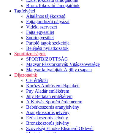
Ezüst fokozatú támogatóink
Bronz fokozatú támogatóink
Tagfelvétel
Általános tájékoztató
Fajtagondozói pályázat
Vidéki szervezet
Fajta egyesület
Sportegyesület
Pártoló tagok szekciója
Belépési nyilatkozatok
Sportbizottságok
SPORTBIZOTTSÁG
Magyar Pásztorkutyák Világszövetsége
Magyar kutyafajták Agility csapata
Díjazottaink
CH értéktár
Korózs András emlékplakett
Puy Aladár emlékérem
Jilly Bertalan emlékérem
A Kutyás Sportért érdemérem
Babérkoszorús aranyjelvény
Aranykoszorús jelvény
Ezüstkoszorús jelvény
Bronzkoszorús jelvény
Szövetség Elnöke Elismerő Oklevél