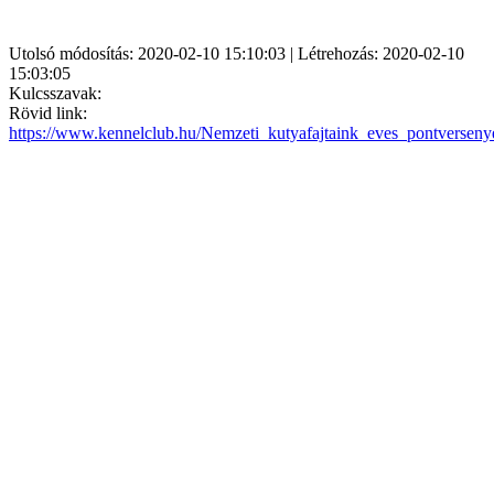
Utolsó módosítás: 2020-02-10 15:10:03 | Létrehozás: 2020-02-10
15:03:05
Kulcsszavak:
Rövid link:
https://www.kennelclub.hu/Nemzeti_kutyafajtaink_eves_pontversen