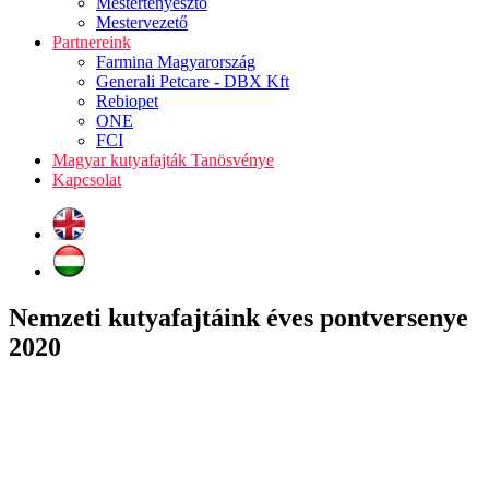
Mestertenyésztő
Mestervezető
Partnereink
Farmina Magyarország
Generali Petcare - DBX Kft
Rebiopet
ONE
FCI
Magyar kutyafajták Tanösvénye
Kapcsolat
Nemzeti kutyafajtáink éves pontversenye
2020