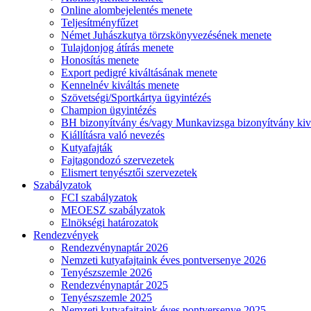
Online alombejelentés menete
Teljesítményfűzet
Német Juhászkutya törzskönyvezésének menete
Tulajdonjog átírás menete
Honosítás menete
Export pedigré kiváltásának menete
Kennelnév kiváltás menete
Szövetségi/Sportkártya ügyintézés
Champion ügyintézés
BH bizonyítvány és/vagy Munkavizsga bizonyítvány kiv
Kiállításra való nevezés
Kutyafajták
Fajtagondozó szervezetek
Elismert tenyésztői szervezetek
Szabályzatok
FCI szabályzatok
MEOESZ szabályzatok
Elnökségi határozatok
Rendezvények
Rendezvénynaptár 2026
Nemzeti kutyafajtaink éves pontversenye 2026
Tenyészszemle 2026
Rendezvénynaptár 2025
Tenyészszemle 2025
Nemzeti kutyafajtaink éves pontversenye 2025