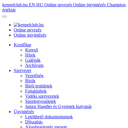
kennelclub.hu
EN
HU
Online nevezés
Online ügyintézés
Champion
értéktár
Online nevezés
Online ügyintézés
Kezdőlap
Kereső
Hírek
Galériák
Archívum
Szervezet
Vezetőség
Bírók
Bírói testületek
Fajtaklubok
Vidéki szervezetek
Sportegyesületek
Junior Handler és Gyermek kutyapár
Ügyintézés
Letölthető dokumentumok
Díjszabás
Alombejelentés menete