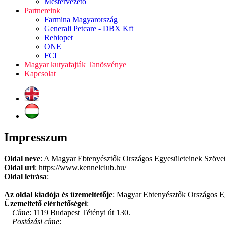
Mestervezető
Partnereink
Farmina Magyarország
Generali Petcare - DBX Kft
Rebiopet
ONE
FCI
Magyar kutyafajták Tanösvénye
Kapcsolat
Impresszum
Oldal neve
: A Magyar Ebtenyésztők Országos Egyesületeinek Szövet
Oldal url
: https://www.kennelclub.hu/
Oldal leírása
:
Az oldal kiadója és üzemeltetője
: Magyar Ebtenyésztők Országos E
Üzemeltető elérhetőségei
:
Címe
: 1119 Budapest Tétényi út 130.
Postázási címe
: