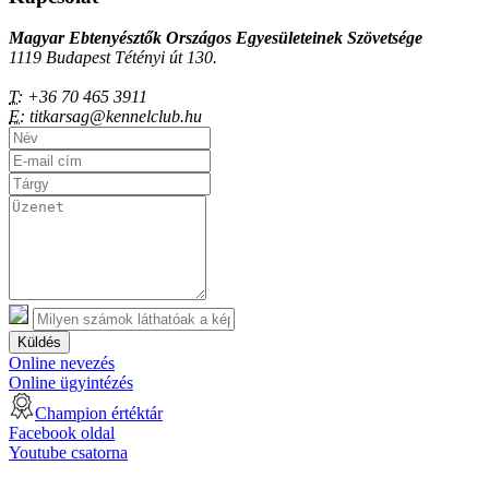
Magyar Ebtenyésztők Országos Egyesületeinek Szövetsége
1119 Budapest Tétényi út 130.
T:
+36 70 465 3911
E:
titkarsag@kennelclub.hu
Küldés
Online nevezés
Online ügyintézés
Champion értéktár
Facebook oldal
Youtube csatorna