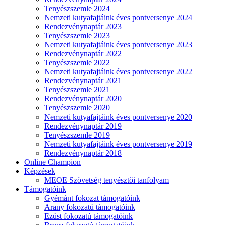
Tenyészszemle 2024
Nemzeti kutyafajtáink éves pontversenye 2024
Rendezvénynaptár 2023
Tenyészszemle 2023
Nemzeti kutyafajtáink éves pontversenye 2023
Rendezvénynaptár 2022
Tenyészszemle 2022
Nemzeti kutyafajtáink éves pontversenye 2022
Rendezvénynaptár 2021
Tenyészszemle 2021
Rendezvénynaptár 2020
Tenyészszemle 2020
Nemzeti kutyafajtáink éves pontversenye 2020
Rendezvénynaptár 2019
Tenyészszemle 2019
Nemzeti kutyafajtáink éves pontversenye 2019
Rendezvénynaptár 2018
Online Champion
Képzések
MEOE Szövetség tenyésztői tanfolyam
Támogatóink
Gyémánt fokozat támogatóink
Arany fokozatú támogatóink
Ezüst fokozatú támogatóink