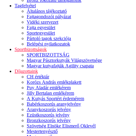
Bronz fokozatú támogatóink
Tagfelvétel
Általános tájékoztató
Fajtagondozói pályázat
Vidéki szervezet
Fajta egyesület
Sportegyesület
Pártoló tagok szekciója
Belépési nyilatkozatok
Sportbizottságok
SPORTBIZOTTSÁG
Magyar Pásztorkutyák Világszövetsége
Magyar kutyafajták Agility csapata
Díjazottaink
CH értéktár
Korózs András emlékplakett
Puy Aladár emlékérem
Jilly Bertalan emlékérem
A Kutyás Sportért érdemérem
Babérkoszorús aranyjelvény
Aranykoszorús jelvény
Ezüstkoszorús jelvény
Bronzkoszorús jelvény
Szövetség Elnöke Elismerő Oklevél
Mestertenyésztő