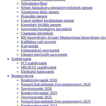
Teljesítményfűzet
Német Juhászkutya törzskönyvezésének menete
Tulajdonjog átírás menete
Honosítás menete
Export pedigré kiváltásának menete
Kennelnév kiváltás menete
Szövetségi/Sportkártya ügyintézés
Champion ügyintézés
BH bizonyítvány és/vagy Munkavizsga bizonyítvány kiv
Kiállításra való nevezés
Kutyafajták
Fajtagondozó szervezetek
Elismert tenyésztői szervezetek
Szabályzatok
FCI szabályzatok
MEOESZ szabályzatok
Elnökségi határozatok
Rendezvények
Rendezvénynaptár 2026
Nemzeti kutyafajtaink éves pontversenye 2026
Tenyészszemle 2026
Rendezvénynaptár 2025
Tenyészszemle 2025
Nemzeti kutyafajtaink éves pontversenye 2025
Rendezvénynaptár 2024