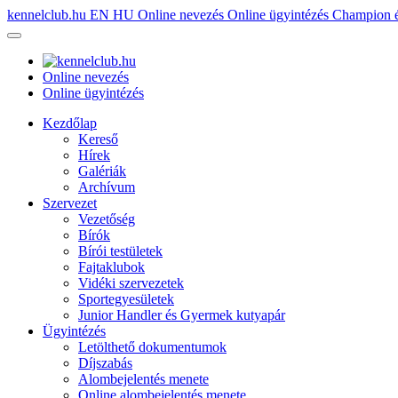
kennelclub.hu
EN
HU
Online nevezés
Online ügyintézés
Champion é
Online nevezés
Online ügyintézés
Kezdőlap
Kereső
Hírek
Galériák
Archívum
Szervezet
Vezetőség
Bírók
Bírói testületek
Fajtaklubok
Vidéki szervezetek
Sportegyesületek
Junior Handler és Gyermek kutyapár
Ügyintézés
Letölthető dokumentumok
Díjszabás
Alombejelentés menete
Online alombejelentés menete