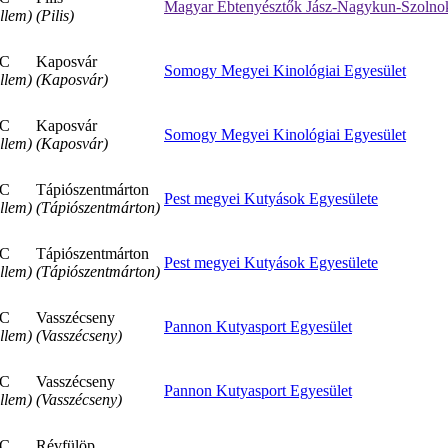
Magyar Ebtenyésztők Jász-Nagykun-Szolno
llem)
(Pilis)
C
Kaposvár
Somogy Megyei Kinológiai Egyesület
llem)
(Kaposvár)
C
Kaposvár
Somogy Megyei Kinológiai Egyesület
llem)
(Kaposvár)
C
Tápiószentmárton
Pest megyei Kutyások Egyesülete
llem)
(Tápiószentmárton)
C
Tápiószentmárton
Pest megyei Kutyások Egyesülete
llem)
(Tápiószentmárton)
C
Vasszécseny
Pannon Kutyasport Egyesület
llem)
(Vasszécseny)
C
Vasszécseny
Pannon Kutyasport Egyesület
llem)
(Vasszécseny)
C
Révfülöp