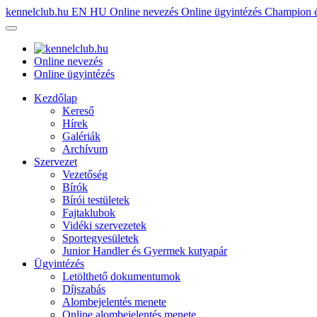
kennelclub.hu
EN
HU
Online nevezés
Online ügyintézés
Champion é
Online nevezés
Online ügyintézés
Kezdőlap
Kereső
Hírek
Galériák
Archívum
Szervezet
Vezetőség
Bírók
Bírói testületek
Fajtaklubok
Vidéki szervezetek
Sportegyesületek
Junior Handler és Gyermek kutyapár
Ügyintézés
Letölthető dokumentumok
Díjszabás
Alombejelentés menete
Online alombejelentés menete