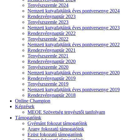
Tenyészszemle 2024
Nemzeti kutyafajtáink éves pontversenye 2024
Rendezvénynaptár 2023
Tenyészszemle 2023
Nemzeti kutyafajtáink éves pontversenye 2023
Rendezvénynaptár 2022
Tenyészszemle 2022
Nemzeti kutyafajtáink éves pontversenye 2022
Rendezvénynaptár 2021
Tenyészszemle 2021
Rendezvénynaptár 2020
Tenyészszemle 2020
Nemzeti kutyafajtáink éves pontversenye 2020
Rendezvénynaptár 2019
Tenyészszemle 2019
Nemzeti kutyafajtáink éves pontversenye 2019
Rendezvénynaptár 2018
Online Champion
Képzések
MEOE Szövetség tenyésztői tanfolyam
Támogatóink
Gyémánt fokozat támogatóink
Arany fokozatú támogatóink
Ezüst fokozatú támogatóink