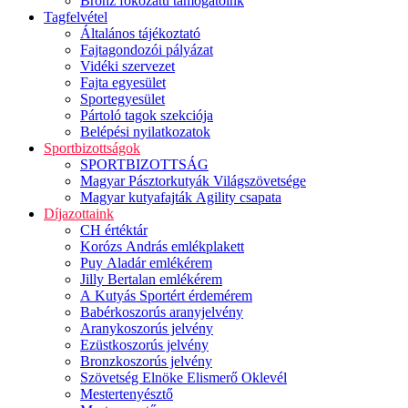
Bronz fokozatú támogatóink
Tagfelvétel
Általános tájékoztató
Fajtagondozói pályázat
Vidéki szervezet
Fajta egyesület
Sportegyesület
Pártoló tagok szekciója
Belépési nyilatkozatok
Sportbizottságok
SPORTBIZOTTSÁG
Magyar Pásztorkutyák Világszövetsége
Magyar kutyafajták Agility csapata
Díjazottaink
CH értéktár
Korózs András emlékplakett
Puy Aladár emlékérem
Jilly Bertalan emlékérem
A Kutyás Sportért érdemérem
Babérkoszorús aranyjelvény
Aranykoszorús jelvény
Ezüstkoszorús jelvény
Bronzkoszorús jelvény
Szövetség Elnöke Elismerő Oklevél
Mestertenyésztő