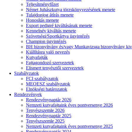
Teljesítményfűzet
Német Juhászkutya törzskönyvezésének menete
Tulajdonjog átírás menete
Honosítás menete
Export pedigré kiváltásának menete
Kennelnév kiváltás menete
Szövetségi/Sportkártya ügyintézés
Champion ügyintézés
BH bizonyítvány és/vagy Munkavizsga bizonyítvány kiv
Kiállításra való nevezés
Kutyafajták
Fajtagondozó szervezetek
Elismert tenyésztői szervezetek
Szabályzatok
FCI szabályzatok
MEOESZ szabályzatok
Elnökségi határozatok
Rendezvények
Rendezvénynaptár 2026
Nemzeti kutyafajtaink éves pontversenye 2026
Tenyészszemle 2026
Rendezvénynaptár 2025
Tenyészszemle 2025
Nemzeti kutyafajtaink éves pontversenye 2025
Rendezvénynaptár 2024