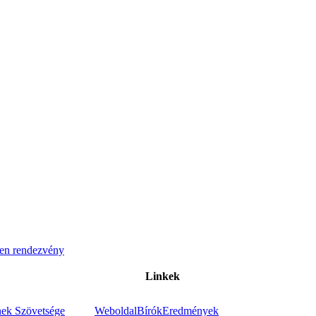
en rendezvény
Linkek
nek Szövetsége
Weboldal
Bírók
Eredmények