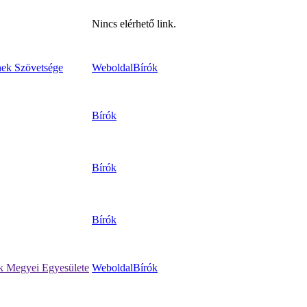
Nincs elérhető link.
nek Szövetsége
Weboldal
Bírók
Bírók
Bírók
Bírók
k Megyei Egyesülete
Weboldal
Bírók