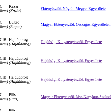
C
Kazár
Ebtenyésztők Nógrád Megyei Egyesülete
llem)
(Kazár)
C
Bugac
Magyar Ebtenyésztők Országos Egyesületei
llem)
(Bugac)
CIB
Hajdúdorog
Hajdúsági Kutyatenyésztők Egyesülete
llem)
(Hajdúdorog)
CIB
Hajdúdorog
Hajdúsági Kutyatenyésztők Egyesülete
llem)
(Hajdúdorog)
CIB
Hajdúdorog
Hajdúsági Kutyatenyésztők Egyesülete
llem)
(Hajdúdorog)
C
Pilis
Magyar Ebtenyésztők Jász-Nagykun-Szolno
llem)
(Pilis)
C
Pilis