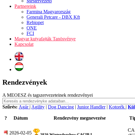
Mestervezető
Partnereink
Farmina Magyarország
Generali Petcare - DBX Kft
Rebiopet
ONE
FCI
Magyar kutyafajták Tanösvénye
Kapcsolat
Rendezvények
A MEOESZ és tagszervezeteinek rendezvényei
Szűrés:
Agár
|
Agility
|
Dog Dancing
|
Junior Handler
|
Kotorék
|
Kü
?
Dátum
Rendezvény megnevezése
Tí
CA
2026-02-05
2026 Winterdogshow CACIB I.