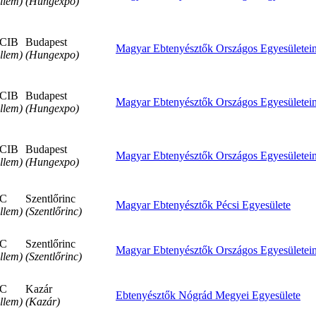
llem)
(Hungexpo)
CIB
Budapest
Magyar Ebtenyésztők Országos Egyesületei
llem)
(Hungexpo)
CIB
Budapest
Magyar Ebtenyésztők Országos Egyesületei
llem)
(Hungexpo)
CIB
Budapest
Magyar Ebtenyésztők Országos Egyesületei
llem)
(Hungexpo)
C
Szentlőrinc
Magyar Ebtenyésztők Pécsi Egyesülete
llem)
(Szentlőrinc)
C
Szentlőrinc
Magyar Ebtenyésztők Országos Egyesületei
llem)
(Szentlőrinc)
C
Kazár
Ebtenyésztők Nógrád Megyei Egyesülete
llem)
(Kazár)