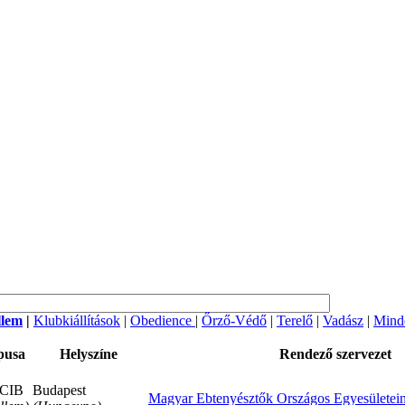
llem
|
Klubkiállítások
|
Obedience
|
Őrző-Védő
|
Terelő
|
Vadász
|
Mind
pusa
Helyszíne
Rendező szervezet
CIB
Budapest
Magyar Ebtenyésztők Országos Egyesületei