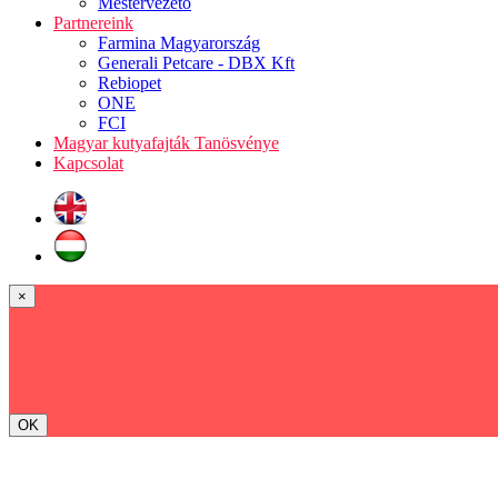
Mestervezető
Partnereink
Farmina Magyarország
Generali Petcare - DBX Kft
Rebiopet
ONE
FCI
Magyar kutyafajták Tanösvénye
Kapcsolat
×
OK