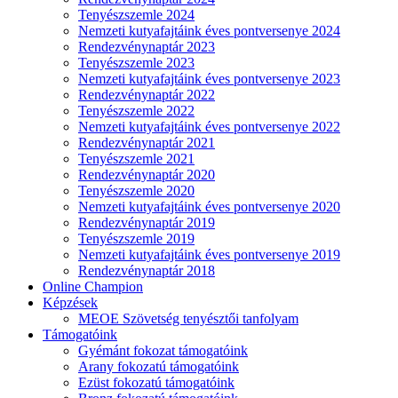
Tenyészszemle 2024
Nemzeti kutyafajtáink éves pontversenye 2024
Rendezvénynaptár 2023
Tenyészszemle 2023
Nemzeti kutyafajtáink éves pontversenye 2023
Rendezvénynaptár 2022
Tenyészszemle 2022
Nemzeti kutyafajtáink éves pontversenye 2022
Rendezvénynaptár 2021
Tenyészszemle 2021
Rendezvénynaptár 2020
Tenyészszemle 2020
Nemzeti kutyafajtáink éves pontversenye 2020
Rendezvénynaptár 2019
Tenyészszemle 2019
Nemzeti kutyafajtáink éves pontversenye 2019
Rendezvénynaptár 2018
Online Champion
Képzések
MEOE Szövetség tenyésztői tanfolyam
Támogatóink
Gyémánt fokozat támogatóink
Arany fokozatú támogatóink
Ezüst fokozatú támogatóink