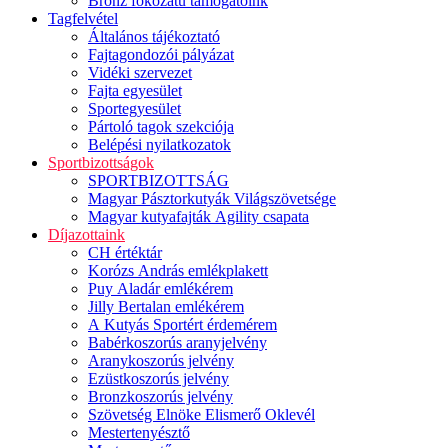
Bronz fokozatú támogatóink
Tagfelvétel
Általános tájékoztató
Fajtagondozói pályázat
Vidéki szervezet
Fajta egyesület
Sportegyesület
Pártoló tagok szekciója
Belépési nyilatkozatok
Sportbizottságok
SPORTBIZOTTSÁG
Magyar Pásztorkutyák Világszövetsége
Magyar kutyafajták Agility csapata
Díjazottaink
CH értéktár
Korózs András emlékplakett
Puy Aladár emlékérem
Jilly Bertalan emlékérem
A Kutyás Sportért érdemérem
Babérkoszorús aranyjelvény
Aranykoszorús jelvény
Ezüstkoszorús jelvény
Bronzkoszorús jelvény
Szövetség Elnöke Elismerő Oklevél
Mestertenyésztő