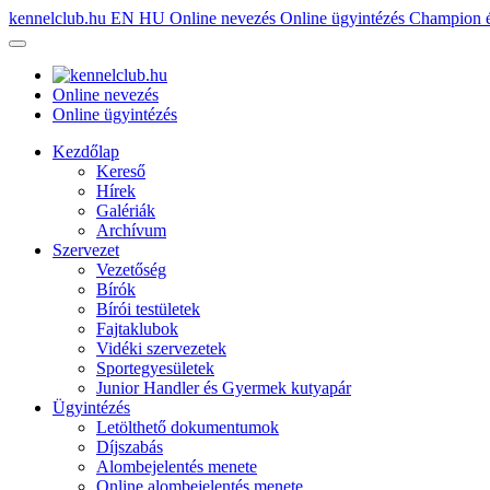
kennelclub.hu
EN
HU
Online nevezés
Online ügyintézés
Champion é
Online nevezés
Online ügyintézés
Kezdőlap
Kereső
Hírek
Galériák
Archívum
Szervezet
Vezetőség
Bírók
Bírói testületek
Fajtaklubok
Vidéki szervezetek
Sportegyesületek
Junior Handler és Gyermek kutyapár
Ügyintézés
Letölthető dokumentumok
Díjszabás
Alombejelentés menete
Online alombejelentés menete