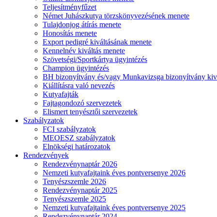
Teljesítményfűzet
Német Juhászkutya törzskönyvezésének menete
Tulajdonjog átírás menete
Honosítás menete
Export pedigré kiváltásának menete
Kennelnév kiváltás menete
Szövetségi/Sportkártya ügyintézés
Champion ügyintézés
BH bizonyítvány és/vagy Munkavizsga bizonyítvány kiv
Kiállításra való nevezés
Kutyafajták
Fajtagondozó szervezetek
Elismert tenyésztői szervezetek
Szabályzatok
FCI szabályzatok
MEOESZ szabályzatok
Elnökségi határozatok
Rendezvények
Rendezvénynaptár 2026
Nemzeti kutyafajtaink éves pontversenye 2026
Tenyészszemle 2026
Rendezvénynaptár 2025
Tenyészszemle 2025
Nemzeti kutyafajtaink éves pontversenye 2025
Rendezvénynaptár 2024