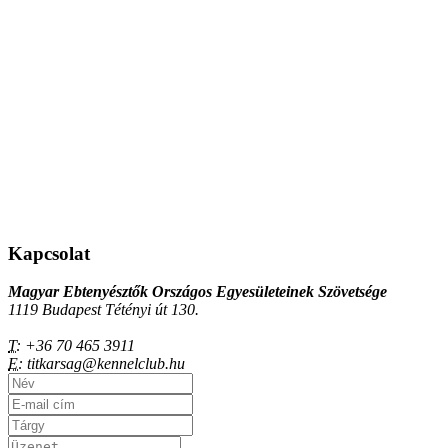
Kapcsolat
Magyar Ebtenyésztők Országos Egyesületeinek Szövetsége
1119 Budapest Tétényi út 130.
T:
+36 70 465 3911
E:
titkarsag@kennelclub.hu