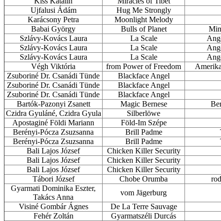
Kiss Katalin
Miracles of Tibet
Ujfalusi Ádám
Hug Me Strongly
Karácsony Petra
Moonlight Melody
Babai György
Bulls of Planet
Mini
Szlávy-Kovács Laura
La Scale
Ango
Szlávy-Kovács Laura
La Scale
Ango
Szlávy-Kovács Laura
La Scale
Ango
Végh Viktória
from Power of Freedom
Amerikai
Zsuboriné Dr. Csanádi Tünde
Blackface Angel
Zsuboriné Dr. Csanádi Tünde
Blackface Angel
Zsuboriné Dr. Csanádi Tünde
Blackface Angel
Bartók-Pazonyi Zsanett
Magic Bernese
Ber
Czidra Gyuláné, Czidra Gyula
Silberlöwe
Apostaginé Földi Mariann
Föld-Im Szépe
Berényi-Pócza Zsuzsanna
Brill Padme
Berényi-Pócza Zsuzsanna
Brill Padme
Bali Lajos József
Chicken Killer Security
Bali Lajos József
Chicken Killer Security
Bali Lajos József
Chicken Killer Security
Tábori József
Chobe Orumba
rod
Gyarmati Dominika Eszter,
vom Jägerburg
Takács Anna
Visiné Gombár Ágnes
De La Terre Sauvage
Fehér Zoltán
Gyarmatszéli Durcás