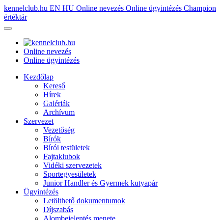
kennelclub.hu
EN
HU
Online nevezés
Online ügyintézés
Champion
értéktár
Online nevezés
Online ügyintézés
Kezdőlap
Kereső
Hírek
Galériák
Archívum
Szervezet
Vezetőség
Bírók
Bírói testületek
Fajtaklubok
Vidéki szervezetek
Sportegyesületek
Junior Handler és Gyermek kutyapár
Ügyintézés
Letölthető dokumentumok
Díjszabás
Alombejelentés menete