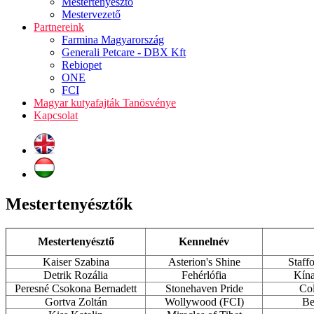
Mestertenyésztő
Mestervezető
Partnereink
Farmina Magyarország
Generali Petcare - DBX Kft
Rebiopet
ONE
FCI
Magyar kutyafajták Tanösvénye
Kapcsolat
Mestertenyésztők
Mestertenyésztő
Kennelnév
Kaiser Szabina
Asterion's Shine
Staffo
Detrik Rozália
Fehérlófia
Kína
Peresné Csokona Bernadett
Stonehaven Pride
Col
Gortva Zoltán
Wollywood (FCI)
Be