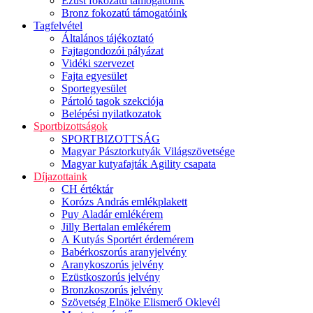
Ezüst fokozatú támogatóink
Bronz fokozatú támogatóink
Tagfelvétel
Általános tájékoztató
Fajtagondozói pályázat
Vidéki szervezet
Fajta egyesület
Sportegyesület
Pártoló tagok szekciója
Belépési nyilatkozatok
Sportbizottságok
SPORTBIZOTTSÁG
Magyar Pásztorkutyák Világszövetsége
Magyar kutyafajták Agility csapata
Díjazottaink
CH értéktár
Korózs András emlékplakett
Puy Aladár emlékérem
Jilly Bertalan emlékérem
A Kutyás Sportért érdemérem
Babérkoszorús aranyjelvény
Aranykoszorús jelvény
Ezüstkoszorús jelvény
Bronzkoszorús jelvény
Szövetség Elnöke Elismerő Oklevél