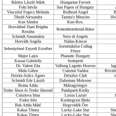
Bárdos László Márk
Hungarian Favorit
Foki István
San Papen of Hungary
Vinczéné Fegecs Melinda
Redbord Angel
B
Tibold Alexandra
Tamira's Miracles
Hos
Kun Sándor
Kun-Box.
Horváthné Dani Brigitta
Rettenthetetlenül-Bátor
Roxána
Schmidt Annamária
Nero di Angelo
Horváth Angéla
Nádas-Kincse
Szentmiklósi Csillag
Sebestyénné Enyedi Erzsébet
Fénye
Major Lajos
Phanatic Hungary
Kassai Gabriella
Serteperti
Dr. Valent Zita
Valburg Lagotto Heaven
la
Mida Gábor
Császtai Vadász
Rövids
Drixler-Szűcs Ágnes
Drixifox Club
n
Schmidt Ede László
Dahoman Molosser
Bonta Attila
Mátragyöngye
Tenke János és Tenke Jánosné
Patakparti-Király
Csisztova Irina
Luxus Lazuri
Fodor Irén
Kunhegyesi Bleki
Bak Attila Máté
Hegyvidék Őre
Kakas Tímea
Lucky-Luke Star
She
Kakas Tímea
Lucky-Luke Star
She