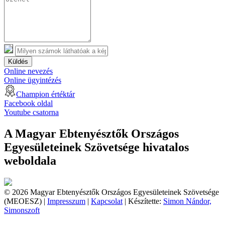
Küldés
Online nevezés
Online ügyintézés
Champion értéktár
Facebook oldal
Youtube csatorna
A Magyar Ebtenyésztők Országos
Egyesületeinek Szövetsége hivatalos
weboldala
© 2026 Magyar Ebtenyésztők Országos Egyesületeinek Szövetsége
(MEOESZ) |
Impresszum
|
Kapcsolat
| Készítette:
Simon Nándor,
Simonszoft