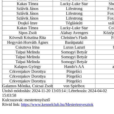
Kakas Tímea
Lucky-Luke Star
She
Szlávik János
Lifestrong
Foxt
Szlávik János
Lifestrong
Foxt
Szlávik János
Lifestrong
Foxt
Drajkó Imre
Tégláskúti
szá
Kakas Tímea
Lucky-Luke Star
Col
Sipos Zsolt
Alabay Avengers
Közép-
Kövesdi Krisztina Rita
Christine's Flash
F
Hegyvári-Horváth Ágnes
Barátpataki
Csisztova Irina
Luxus Lazuri
Talpai Melinda
Somogyi Betyár
Talpai Melinda
Somogyi Betyár
Talpai Melinda
Somogyi Betyár
Kalapos György
Hando's AA
Crkvenjakov Dorottya
Pörgelóci
Crkvenjakov Dorottya
Pörgelóci
Crkvenjakov Dorottya
Pörgelóci
Galamos Mónika, Csicsai Zsolt
von Spielbox
Utolsó módosítás: 2024-11-20 13:03:14 | Létrehozás: 2024-04-02
15:03:58
Kulcsszavak: mestertenyésztő
Rövid link:
https://www.kennelclub.hu/Mestertenyesztok