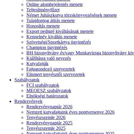
Online alombejelentés menete
Teljesítményfűzet
Német Juhászkutya törzskönyvezésének menete
Tulajdonjog átírás menete
Honosítás menete
Export pedigré kiváltásának menete
Kennelnév kiváltás menete
Szövetségi/Sportkártya ügyintézés
Champion ügyintézés
BH bizonyítvány és/vagy Munkavizsga bizonyítvány kiv
Kiállításra való nevezés
Kutyafajták
Fajtagondozó szervezetek
Elismert tenyésztői szervezetek
Szabályzatok
FCI szabályzatok
MEOESZ szabályzatok
Elnökségi határozatok
Rendezvények
Rendezvénynaptár 2026
Nemzeti kutyafajtaink éves pontversenye 2026
Tenyészszemle 2026
Rendezvénynaptár 2025
Tenyészszemle 2025
Nemzeti kutyafajtaink éves pontversenye 2025