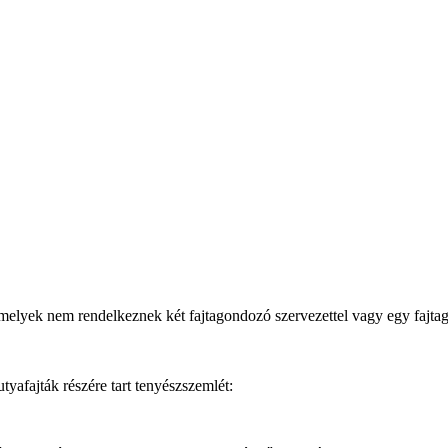
melyek nem rendelkeznek két fajtagondozó szervezettel vagy egy fajt
afajták részére tart tenyészszemlét: