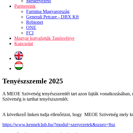
Mestervezető
Partnereink
Farmina Magyarország
Generali Petcare - DBX Kft
Rebiopet
ONE
FCI
Magyar kutyafajták Tanösvénye
Kapcsolat
Tenyészszemle 2025
A MEOE Szövetség tenyészszemlét tart azon fajták vonatkozásában, 
Szövetség is tarthat tenyészszemlét.
A következő linken tudja ellenőrizni, hogy MEOE Szövetség mely kuty
https://www.kennelclub.hu/?modul=szervezetek&szuro=ftsz