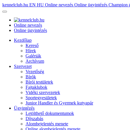
kennelclub.hu
EN
HU
Online nevezés
Online ügyintézés
Champion é
Online nevezés
Online ügyintézés
Kezdőlap
Kereső
Hírek
Galériák
Archívum
Szervezet
Vezetőség
Bírók
Bírói testületek
Fajtaklubok
Vidéki szervezetek
Sportegyesületek
Junior Handler és Gyermek kutyapár
Ügyintézés
Letölthető dokumentumok
Díjszabás
Alombejelentés menete
Online alombejelentés menete