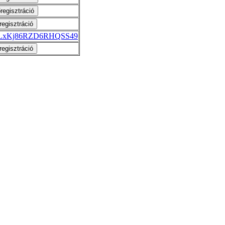
gle/LxKj86RZD6RHQSS49