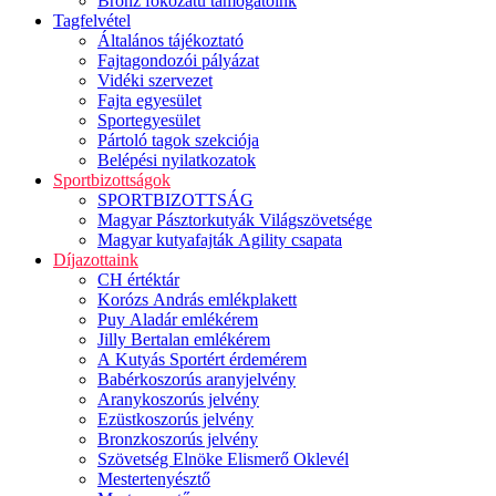
Bronz fokozatú támogatóink
Tagfelvétel
Általános tájékoztató
Fajtagondozói pályázat
Vidéki szervezet
Fajta egyesület
Sportegyesület
Pártoló tagok szekciója
Belépési nyilatkozatok
Sportbizottságok
SPORTBIZOTTSÁG
Magyar Pásztorkutyák Világszövetsége
Magyar kutyafajták Agility csapata
Díjazottaink
CH értéktár
Korózs András emlékplakett
Puy Aladár emlékérem
Jilly Bertalan emlékérem
A Kutyás Sportért érdemérem
Babérkoszorús aranyjelvény
Aranykoszorús jelvény
Ezüstkoszorús jelvény
Bronzkoszorús jelvény
Szövetség Elnöke Elismerő Oklevél
Mestertenyésztő