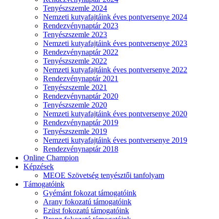
Tenyészszemle 2024
Nemzeti kutyafajtáink éves pontversenye 2024
Rendezvénynaptár 2023
Tenyészszemle 2023
Nemzeti kutyafajtáink éves pontversenye 2023
Rendezvénynaptár 2022
Tenyészszemle 2022
Nemzeti kutyafajtáink éves pontversenye 2022
Rendezvénynaptár 2021
Tenyészszemle 2021
Rendezvénynaptár 2020
Tenyészszemle 2020
Nemzeti kutyafajtáink éves pontversenye 2020
Rendezvénynaptár 2019
Tenyészszemle 2019
Nemzeti kutyafajtáink éves pontversenye 2019
Rendezvénynaptár 2018
Online Champion
Képzések
MEOE Szövetség tenyésztői tanfolyam
Támogatóink
Gyémánt fokozat támogatóink
Arany fokozatú támogatóink
Ezüst fokozatú támogatóink