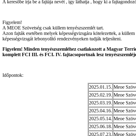
A keresőbe írja be a fajtája nevét , így láthatja , hogy ki a fajtagon
Figyelem!
A MEOE Szövetség csak küllem tenyészszemlét tart.
Azon fajták esetében melyek képességvizsgára kötelezettek, a küllem 
képességvizsgát lebonyolító rendezvényeken tudják teljesíteni.
Figyelem! Minden tenyészszemléhez csatlakozott a Magyar Terrie
komplett FCI III. és FCI. IV. fajtacsoportnak lesz tenyészszemléj
Időpontok:
2025.01.15.
Meoe Szöve
2025.02.19.
Meoe Szöve
2025.03.19.
Meoe Szöve
2025.04.16.
Meoe Szöve
2025.05.14.
Meoe Szöve
2025.06.18.
Meoe Szöve
2025.07.23.
Meoe Szöve