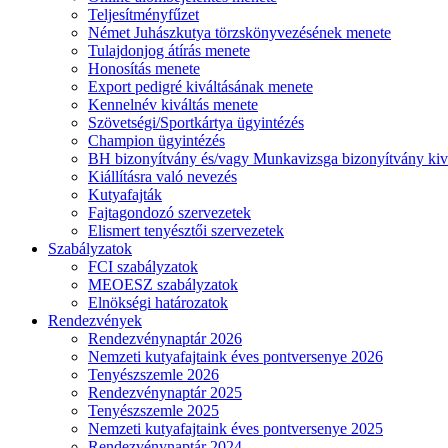
Teljesítményfűzet
Német Juhászkutya törzskönyvezésének menete
Tulajdonjog átírás menete
Honosítás menete
Export pedigré kiváltásának menete
Kennelnév kiváltás menete
Szövetségi/Sportkártya ügyintézés
Champion ügyintézés
BH bizonyítvány és/vagy Munkavizsga bizonyítvány kiv
Kiállításra való nevezés
Kutyafajták
Fajtagondozó szervezetek
Elismert tenyésztői szervezetek
Szabályzatok
FCI szabályzatok
MEOESZ szabályzatok
Elnökségi határozatok
Rendezvények
Rendezvénynaptár 2026
Nemzeti kutyafajtaink éves pontversenye 2026
Tenyészszemle 2026
Rendezvénynaptár 2025
Tenyészszemle 2025
Nemzeti kutyafajtaink éves pontversenye 2025
Rendezvénynaptár 2024