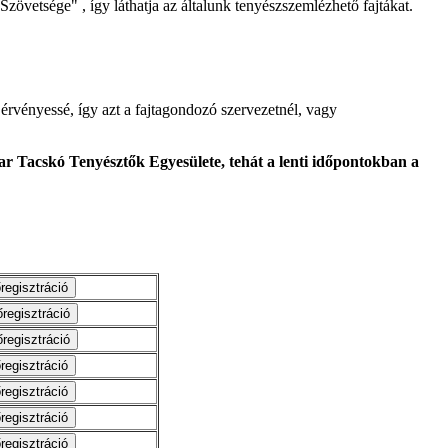
Szövetsége" , így láthatja az általunk tenyészszemlézhető fajtákat.
érvényessé, így azt a fajtagondozó szervezetnél, vagy
r Tacskó Tenyésztők Egyesülete, tehát a lenti időpontokban a