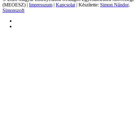
(MEOESZ) |
Impresszum
|
Kapcsolat
| Készítette:
Simon Nándor,
Simonszoft