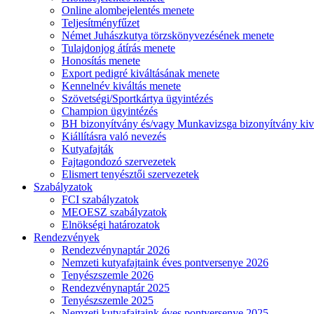
Online alombejelentés menete
Teljesítményfűzet
Német Juhászkutya törzskönyvezésének menete
Tulajdonjog átírás menete
Honosítás menete
Export pedigré kiváltásának menete
Kennelnév kiváltás menete
Szövetségi/Sportkártya ügyintézés
Champion ügyintézés
BH bizonyítvány és/vagy Munkavizsga bizonyítvány kiv
Kiállításra való nevezés
Kutyafajták
Fajtagondozó szervezetek
Elismert tenyésztői szervezetek
Szabályzatok
FCI szabályzatok
MEOESZ szabályzatok
Elnökségi határozatok
Rendezvények
Rendezvénynaptár 2026
Nemzeti kutyafajtaink éves pontversenye 2026
Tenyészszemle 2026
Rendezvénynaptár 2025
Tenyészszemle 2025
Nemzeti kutyafajtaink éves pontversenye 2025