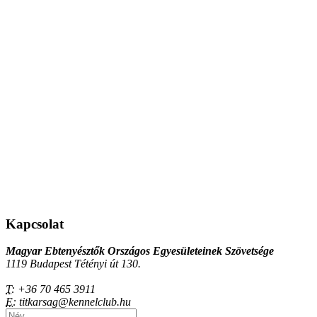
Kapcsolat
Magyar Ebtenyésztők Országos Egyesületeinek Szövetsége
1119 Budapest Tétényi út 130.
T:
+36 70 465 3911
E:
titkarsag@kennelclub.hu