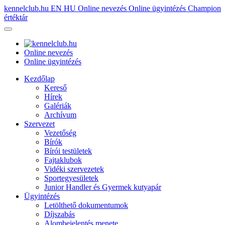
kennelclub.hu
EN
HU
Online nevezés
Online ügyintézés
Champion
értéktár
Online nevezés
Online ügyintézés
Kezdőlap
Kereső
Hírek
Galériák
Archívum
Szervezet
Vezetőség
Bírók
Bírói testületek
Fajtaklubok
Vidéki szervezetek
Sportegyesületek
Junior Handler és Gyermek kutyapár
Ügyintézés
Letölthető dokumentumok
Díjszabás
Alombejelentés menete