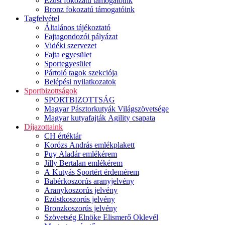
Ezüst fokozatú támogatóink
Bronz fokozatú támogatóink
Tagfelvétel
Általános tájékoztató
Fajtagondozói pályázat
Vidéki szervezet
Fajta egyesület
Sportegyesület
Pártoló tagok szekciója
Belépési nyilatkozatok
Sportbizottságok
SPORTBIZOTTSÁG
Magyar Pásztorkutyák Világszövetsége
Magyar kutyafajták Agility csapata
Díjazottaink
CH értéktár
Korózs András emlékplakett
Puy Aladár emlékérem
Jilly Bertalan emlékérem
A Kutyás Sportért érdemérem
Babérkoszorús aranyjelvény
Aranykoszorús jelvény
Ezüstkoszorús jelvény
Bronzkoszorús jelvény
Szövetség Elnöke Elismerő Oklevél