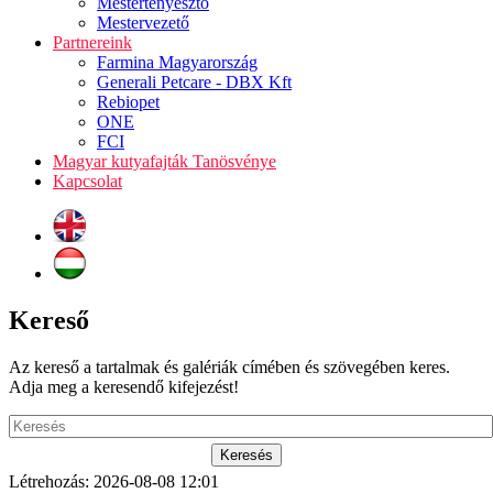
Mestertenyésztő
Mestervezető
Partnereink
Farmina Magyarország
Generali Petcare - DBX Kft
Rebiopet
ONE
FCI
Magyar kutyafajták Tanösvénye
Kapcsolat
Kereső
Az kereső a tartalmak és galériák címében és szövegében keres.
Adja meg a keresendő kifejezést!
Létrehozás: 2026-08-08 12:01