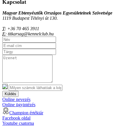
Kapcsolat
Magyar Ebtenyésztők Országos Egyesületeinek Szövetsége
1119 Budapest Tétényi út 130.
T:
+36 70 465 3911
E:
titkarsag@kennelclub.hu
Küldés
Online nevezés
Online ügyintézés
Champion értéktár
Facebook oldal
Youtube csatorna