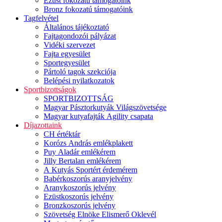
Ezüst fokozatú támogatóink
Bronz fokozatú támogatóink
Tagfelvétel
Általános tájékoztató
Fajtagondozói pályázat
Vidéki szervezet
Fajta egyesület
Sportegyesület
Pártoló tagok szekciója
Belépési nyilatkozatok
Sportbizottságok
SPORTBIZOTTSÁG
Magyar Pásztorkutyák Világszövetsége
Magyar kutyafajták Agility csapata
Díjazottaink
CH értéktár
Korózs András emlékplakett
Puy Aladár emlékérem
Jilly Bertalan emlékérem
A Kutyás Sportért érdemérem
Babérkoszorús aranyjelvény
Aranykoszorús jelvény
Ezüstkoszorús jelvény
Bronzkoszorús jelvény
Szövetség Elnöke Elismerő Oklevél