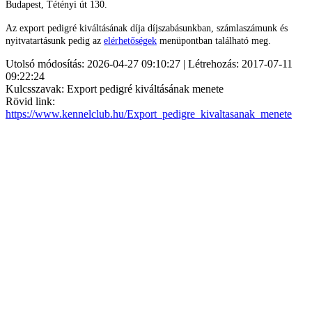
Budapest, Tétényi út 130.
Az export pedigré kiváltásának díja díjszabásunkban, számlaszámunk és
nyitvatartásunk pedig az
elérhetőségek
menüpontban található meg.
Utolsó módosítás: 2026-04-27 09:10:27 | Létrehozás: 2017-07-11
09:22:24
Kulcsszavak: Export pedigré kiváltásának menete
Rövid link:
https://www.kennelclub.hu/Export_pedigre_kivaltasanak_menete