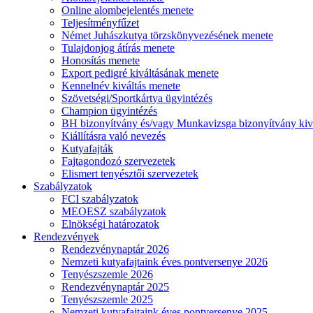
Online alombejelentés menete
Teljesítményfűzet
Német Juhászkutya törzskönyvezésének menete
Tulajdonjog átírás menete
Honosítás menete
Export pedigré kiváltásának menete
Kennelnév kiváltás menete
Szövetségi/Sportkártya ügyintézés
Champion ügyintézés
BH bizonyítvány és/vagy Munkavizsga bizonyítvány kiv
Kiállításra való nevezés
Kutyafajták
Fajtagondozó szervezetek
Elismert tenyésztői szervezetek
Szabályzatok
FCI szabályzatok
MEOESZ szabályzatok
Elnökségi határozatok
Rendezvények
Rendezvénynaptár 2026
Nemzeti kutyafajtaink éves pontversenye 2026
Tenyészszemle 2026
Rendezvénynaptár 2025
Tenyészszemle 2025
Nemzeti kutyafajtaink éves pontversenye 2025