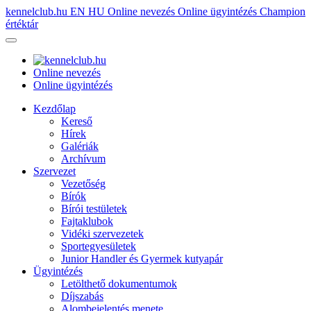
kennelclub.hu
EN
HU
Online nevezés
Online ügyintézés
Champion
értéktár
Online nevezés
Online ügyintézés
Kezdőlap
Kereső
Hírek
Galériák
Archívum
Szervezet
Vezetőség
Bírók
Bírói testületek
Fajtaklubok
Vidéki szervezetek
Sportegyesületek
Junior Handler és Gyermek kutyapár
Ügyintézés
Letölthető dokumentumok
Díjszabás
Alombejelentés menete