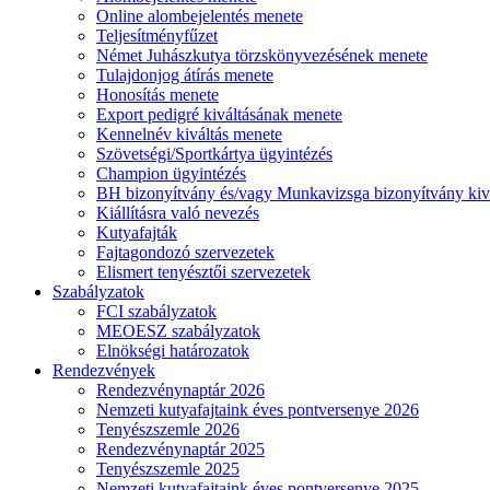
Online alombejelentés menete
Teljesítményfűzet
Német Juhászkutya törzskönyvezésének menete
Tulajdonjog átírás menete
Honosítás menete
Export pedigré kiváltásának menete
Kennelnév kiváltás menete
Szövetségi/Sportkártya ügyintézés
Champion ügyintézés
BH bizonyítvány és/vagy Munkavizsga bizonyítvány kiv
Kiállításra való nevezés
Kutyafajták
Fajtagondozó szervezetek
Elismert tenyésztői szervezetek
Szabályzatok
FCI szabályzatok
MEOESZ szabályzatok
Elnökségi határozatok
Rendezvények
Rendezvénynaptár 2026
Nemzeti kutyafajtaink éves pontversenye 2026
Tenyészszemle 2026
Rendezvénynaptár 2025
Tenyészszemle 2025
Nemzeti kutyafajtaink éves pontversenye 2025