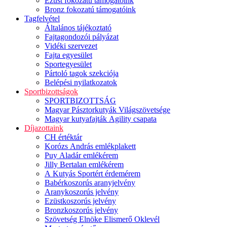
Ezüst fokozatú támogatóink
Bronz fokozatú támogatóink
Tagfelvétel
Általános tájékoztató
Fajtagondozói pályázat
Vidéki szervezet
Fajta egyesület
Sportegyesület
Pártoló tagok szekciója
Belépési nyilatkozatok
Sportbizottságok
SPORTBIZOTTSÁG
Magyar Pásztorkutyák Világszövetsége
Magyar kutyafajták Agility csapata
Díjazottaink
CH értéktár
Korózs András emlékplakett
Puy Aladár emlékérem
Jilly Bertalan emlékérem
A Kutyás Sportért érdemérem
Babérkoszorús aranyjelvény
Aranykoszorús jelvény
Ezüstkoszorús jelvény
Bronzkoszorús jelvény
Szövetség Elnöke Elismerő Oklevél