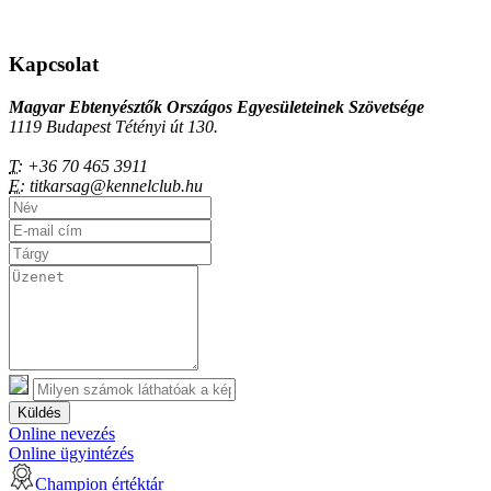
Kapcsolat
Magyar Ebtenyésztők Országos Egyesületeinek Szövetsége
1119 Budapest Tétényi út 130.
T:
+36 70 465 3911
E:
titkarsag@kennelclub.hu
Küldés
Online nevezés
Online ügyintézés
Champion értéktár