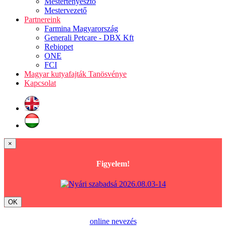
Mestertenyésztő
Mestervezető
Partnereink
Farmina Magyarország
Generali Petcare - DBX Kft
Rebiopet
ONE
FCI
Magyar kutyafajták Tanösvénye
Kapcsolat
×
Figyelem!
OK
online nevezés