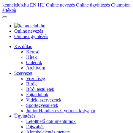
kennelclub.hu
EN
HU
Online nevezés
Online ügyintézés
Champion
értéktár
Online nevezés
Online ügyintézés
Kezdőlap
Kereső
Hírek
Galériák
Archívum
Szervezet
Vezetőség
Bírók
Bírói testületek
Fajtaklubok
Vidéki szervezetek
Sportegyesületek
Junior Handler és Gyermek kutyapár
Ügyintézés
Letölthető dokumentumok
Díjszabás
Alombejelentés menete