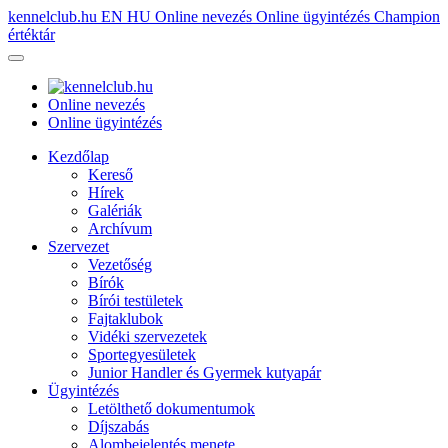
kennelclub.hu
EN
HU
Online nevezés
Online ügyintézés
Champion
értéktár
Online nevezés
Online ügyintézés
Kezdőlap
Kereső
Hírek
Galériák
Archívum
Szervezet
Vezetőség
Bírók
Bírói testületek
Fajtaklubok
Vidéki szervezetek
Sportegyesületek
Junior Handler és Gyermek kutyapár
Ügyintézés
Letölthető dokumentumok
Díjszabás
Alombejelentés menete