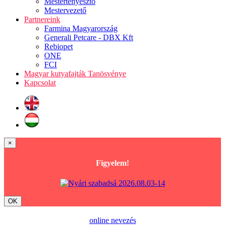
Mestertenyésztő
Mestervezető
Partnereink
Farmina Magyarország
Generali Petcare - DBX Kft
Rebiopet
ONE
FCI
Magyar kutyafajták Tanösvénye
Kapcsolat
×
Figyelem!
OK
online nevezés