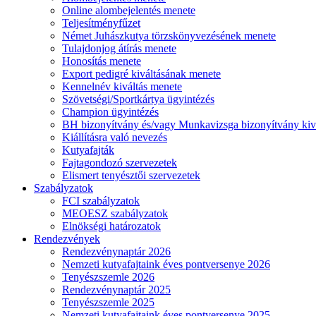
Online alombejelentés menete
Teljesítményfűzet
Német Juhászkutya törzskönyvezésének menete
Tulajdonjog átírás menete
Honosítás menete
Export pedigré kiváltásának menete
Kennelnév kiváltás menete
Szövetségi/Sportkártya ügyintézés
Champion ügyintézés
BH bizonyítvány és/vagy Munkavizsga bizonyítvány kiv
Kiállításra való nevezés
Kutyafajták
Fajtagondozó szervezetek
Elismert tenyésztői szervezetek
Szabályzatok
FCI szabályzatok
MEOESZ szabályzatok
Elnökségi határozatok
Rendezvények
Rendezvénynaptár 2026
Nemzeti kutyafajtaink éves pontversenye 2026
Tenyészszemle 2026
Rendezvénynaptár 2025
Tenyészszemle 2025
Nemzeti kutyafajtaink éves pontversenye 2025