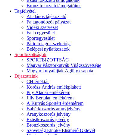
Ezüst fokozatú támogatóink
Bronz fokozatú támogatóink
Tagfelvétel
Általános tájékoztató
Fajtagondozói pályázat
Vidéki szervezet
Fajta egyesület
Sportegyesület
Pártoló tagok szekciója
Belépési nyilatkozatok
Sportbizottságok
SPORTBIZOTTSÁG
Magyar Pásztorkutyák Világszövetsége
Magyar kutyafajták Agility csapata
Díjazottaink
CH értéktár
Korózs András emlékplakett
Puy Aladár emlékérem
Jilly Bertalan emlékérem
A Kutyás Sportért érdemérem
Babérkoszorús aranyjelvény
Aranykoszorús jelvény
Ezüstkoszorús jelvény
Bronzkoszorús jelvény
Szövetség Elnöke Elismerő Oklevél