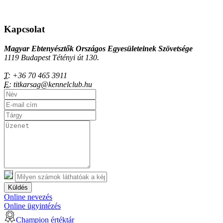
Kapcsolat
Magyar Ebtenyésztők Országos Egyesületeinek Szövetsége
1119 Budapest Tétényi út 130.
T:
+36 70 465 3911
E:
titkarsag@kennelclub.hu
Küldés
Online nevezés
Online ügyintézés
Champion értéktár