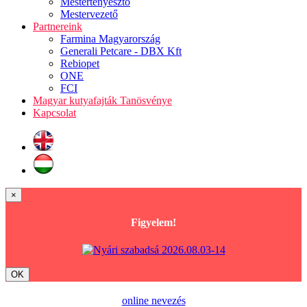
Mestertenyésztő
Mestervezető
Partnereink
Farmina Magyarország
Generali Petcare - DBX Kft
Rebiopet
ONE
FCI
Magyar kutyafajták Tanösvénye
Kapcsolat
×
Figyelem!
OK
online nevezés