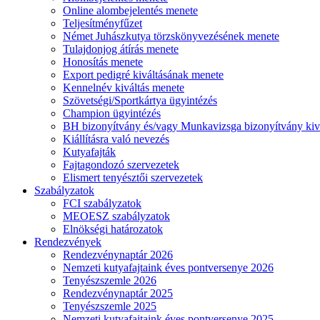
Online alombejelentés menete
Teljesítményfűzet
Német Juhászkutya törzskönyvezésének menete
Tulajdonjog átírás menete
Honosítás menete
Export pedigré kiváltásának menete
Kennelnév kiváltás menete
Szövetségi/Sportkártya ügyintézés
Champion ügyintézés
BH bizonyítvány és/vagy Munkavizsga bizonyítvány kiv
Kiállításra való nevezés
Kutyafajták
Fajtagondozó szervezetek
Elismert tenyésztői szervezetek
Szabályzatok
FCI szabályzatok
MEOESZ szabályzatok
Elnökségi határozatok
Rendezvények
Rendezvénynaptár 2026
Nemzeti kutyafajtaink éves pontversenye 2026
Tenyészszemle 2026
Rendezvénynaptár 2025
Tenyészszemle 2025
Nemzeti kutyafajtaink éves pontversenye 2025