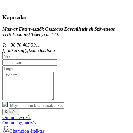
Kapcsolat
Magyar Ebtenyésztők Országos Egyesületeinek Szövetsége
1119 Budapest Tétényi út 130.
T:
+36 70 465 3911
E:
titkarsag@kennelclub.hu
Küldés
Online nevezés
Online ügyintézés
Champion értéktár