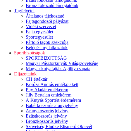
Ezüst fokozatú támogatóink
Bronz fokozatú támogatóink
Tagfelvétel
Általános tájékoztató
Fajtagondozói pályázat
Vidéki szervezet
Fajta egyesület
Sportegyesület
Pártoló tagok szekciója
Belépési nyilatkozatok
Sportbizottságok
SPORTBIZOTTSÁG
Magyar Pásztorkutyák Világszövetsége
Magyar kutyafajták Agility csapata
Díjazottaink
CH értéktár
Korózs András emlékplakett
Puy Aladár emlékérem
Jilly Bertalan emlékérem
A Kutyás Sportért érdemérem
Babérkoszorús aranyjelvény
Aranykoszorús jelvény
Ezüstkoszorús jelvény
Bronzkoszorús jelvény
Szövetség Elnöke Elismerő Oklevél