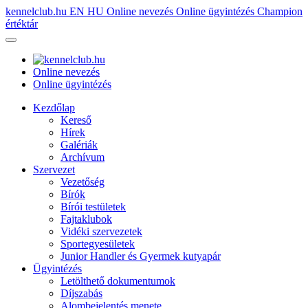
kennelclub.hu
EN
HU
Online nevezés
Online ügyintézés
Champion
értéktár
Online nevezés
Online ügyintézés
Kezdőlap
Kereső
Hírek
Galériák
Archívum
Szervezet
Vezetőség
Bírók
Bírói testületek
Fajtaklubok
Vidéki szervezetek
Sportegyesületek
Junior Handler és Gyermek kutyapár
Ügyintézés
Letölthető dokumentumok
Díjszabás
Alombejelentés menete