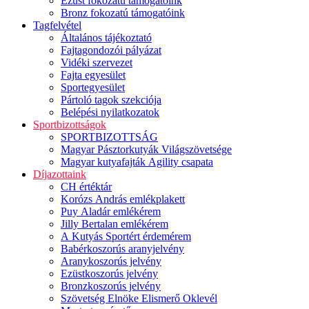
Ezüst fokozatú támogatóink
Bronz fokozatú támogatóink
Tagfelvétel
Általános tájékoztató
Fajtagondozói pályázat
Vidéki szervezet
Fajta egyesület
Sportegyesület
Pártoló tagok szekciója
Belépési nyilatkozatok
Sportbizottságok
SPORTBIZOTTSÁG
Magyar Pásztorkutyák Világszövetsége
Magyar kutyafajták Agility csapata
Díjazottaink
CH értéktár
Korózs András emlékplakett
Puy Aladár emlékérem
Jilly Bertalan emlékérem
A Kutyás Sportért érdemérem
Babérkoszorús aranyjelvény
Aranykoszorús jelvény
Ezüstkoszorús jelvény
Bronzkoszorús jelvény
Szövetség Elnöke Elismerő Oklevél