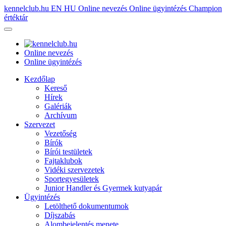
kennelclub.hu
EN
HU
Online nevezés
Online ügyintézés
Champion
értéktár
Online nevezés
Online ügyintézés
Kezdőlap
Kereső
Hírek
Galériák
Archívum
Szervezet
Vezetőség
Bírók
Bírói testületek
Fajtaklubok
Vidéki szervezetek
Sportegyesületek
Junior Handler és Gyermek kutyapár
Ügyintézés
Letölthető dokumentumok
Díjszabás
Alombejelentés menete