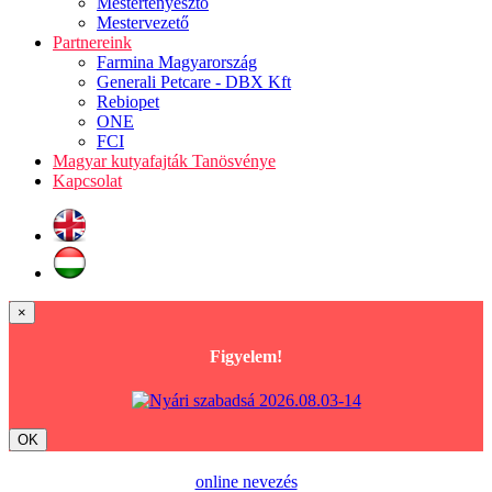
Mestertenyésztő
Mestervezető
Partnereink
Farmina Magyarország
Generali Petcare - DBX Kft
Rebiopet
ONE
FCI
Magyar kutyafajták Tanösvénye
Kapcsolat
×
Figyelem!
OK
online nevezés