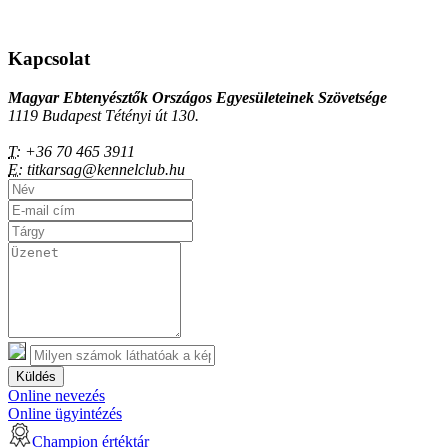
Kapcsolat
Magyar Ebtenyésztők Országos Egyesületeinek Szövetsége
1119 Budapest Tétényi út 130.
T:
+36 70 465 3911
E:
titkarsag@kennelclub.hu
Küldés
Online nevezés
Online ügyintézés
Champion értéktár