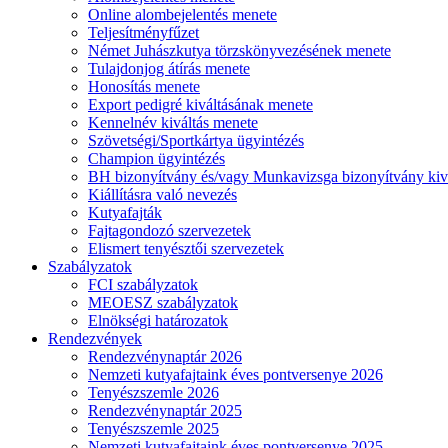
Online alombejelentés menete
Teljesítményfűzet
Német Juhászkutya törzskönyvezésének menete
Tulajdonjog átírás menete
Honosítás menete
Export pedigré kiváltásának menete
Kennelnév kiváltás menete
Szövetségi/Sportkártya ügyintézés
Champion ügyintézés
BH bizonyítvány és/vagy Munkavizsga bizonyítvány kiv
Kiállításra való nevezés
Kutyafajták
Fajtagondozó szervezetek
Elismert tenyésztői szervezetek
Szabályzatok
FCI szabályzatok
MEOESZ szabályzatok
Elnökségi határozatok
Rendezvények
Rendezvénynaptár 2026
Nemzeti kutyafajtaink éves pontversenye 2026
Tenyészszemle 2026
Rendezvénynaptár 2025
Tenyészszemle 2025
Nemzeti kutyafajtaink éves pontversenye 2025