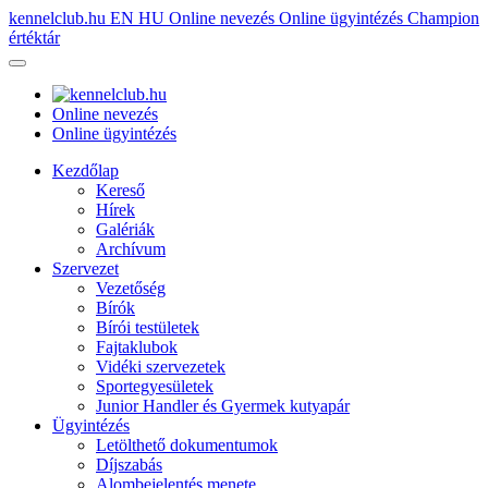
kennelclub.hu
EN
HU
Online nevezés
Online ügyintézés
Champion
értéktár
Online nevezés
Online ügyintézés
Kezdőlap
Kereső
Hírek
Galériák
Archívum
Szervezet
Vezetőség
Bírók
Bírói testületek
Fajtaklubok
Vidéki szervezetek
Sportegyesületek
Junior Handler és Gyermek kutyapár
Ügyintézés
Letölthető dokumentumok
Díjszabás
Alombejelentés menete