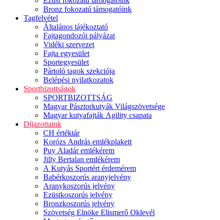
Ezüst fokozatú támogatóink
Bronz fokozatú támogatóink
Tagfelvétel
Általános tájékoztató
Fajtagondozói pályázat
Vidéki szervezet
Fajta egyesület
Sportegyesület
Pártoló tagok szekciója
Belépési nyilatkozatok
Sportbizottságok
SPORTBIZOTTSÁG
Magyar Pásztorkutyák Világszövetsége
Magyar kutyafajták Agility csapata
Díjazottaink
CH értéktár
Korózs András emlékplakett
Puy Aladár emlékérem
Jilly Bertalan emlékérem
A Kutyás Sportért érdemérem
Babérkoszorús aranyjelvény
Aranykoszorús jelvény
Ezüstkoszorús jelvény
Bronzkoszorús jelvény
Szövetség Elnöke Elismerő Oklevél