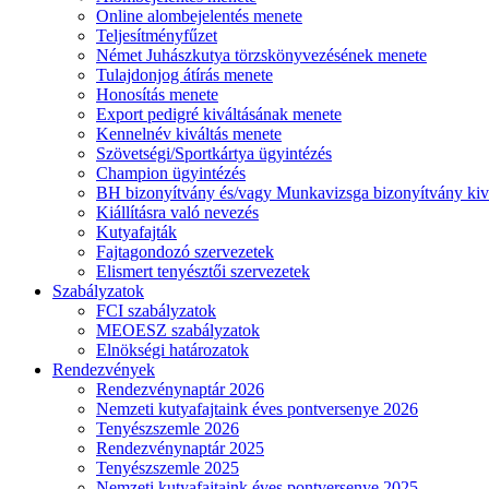
Online alombejelentés menete
Teljesítményfűzet
Német Juhászkutya törzskönyvezésének menete
Tulajdonjog átírás menete
Honosítás menete
Export pedigré kiváltásának menete
Kennelnév kiváltás menete
Szövetségi/Sportkártya ügyintézés
Champion ügyintézés
BH bizonyítvány és/vagy Munkavizsga bizonyítvány kiv
Kiállításra való nevezés
Kutyafajták
Fajtagondozó szervezetek
Elismert tenyésztői szervezetek
Szabályzatok
FCI szabályzatok
MEOESZ szabályzatok
Elnökségi határozatok
Rendezvények
Rendezvénynaptár 2026
Nemzeti kutyafajtaink éves pontversenye 2026
Tenyészszemle 2026
Rendezvénynaptár 2025
Tenyészszemle 2025
Nemzeti kutyafajtaink éves pontversenye 2025