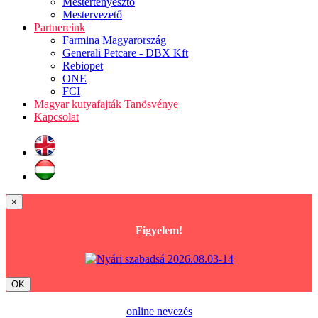
Mestertenyésztő
Mestervezető
Partnereink
Farmina Magyarország
Generali Petcare - DBX Kft
Rebiopet
ONE
FCI
Magyar kutyafajták Tanösvénye
Kapcsolat
×
Figyelem!
OK
online nevezés