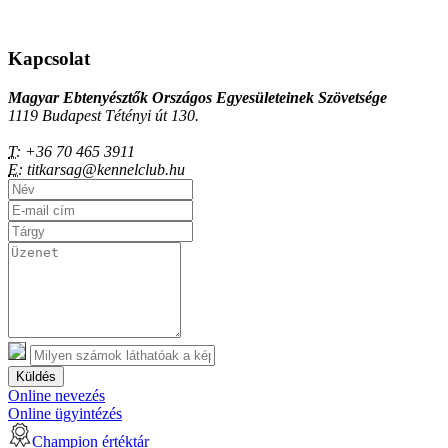
Kapcsolat
Magyar Ebtenyésztők Országos Egyesületeinek Szövetsége
1119 Budapest Tétényi út 130.
T:
+36 70 465 3911
E:
titkarsag@kennelclub.hu
Küldés
Online nevezés
Online ügyintézés
Champion értéktár