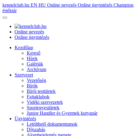
kennelclub.hu
EN
HU
Online nevezés
Online ügyintézés
Champion
értéktár
Online nevezés
Online ügyintézés
Kezdőlap
Kereső
Hírek
Galériák
Archívum
Szervezet
Vezetőség
Bírók
Bírói testületek
Fajtaklubok
Vidéki szervezetek
Sportegyesületek
Junior Handler és Gyermek kutyapár
Ügyintézés
Letölthető dokumentumok
Díjszabás
Alombejelentés menete