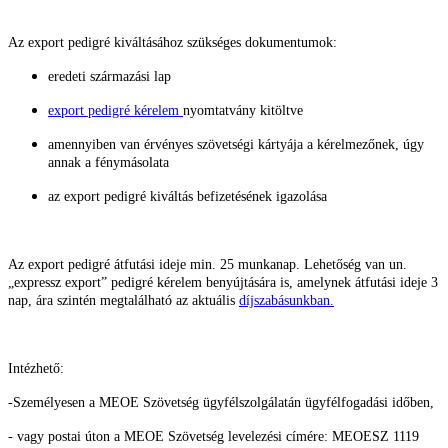
Az export pedigré kiváltásához szükséges dokumentumok:
eredeti származási lap
export pedigré kérelem
nyomtatvány kitöltve
amennyiben van érvényes szövetségi kártyája a kérelmezőnek, úgy
annak a fénymásolata
az export pedigré kiváltás befizetésének igazolása
Az export pedigré átfutási ideje min. 25 munkanap. Lehetőség van un.
„expressz export” pedigré kérelem benyújtására is, amelynek átfutási ideje 3
nap, ára szintén megtalálható az aktuális
díjszabásunkban.
Intézhető:
-Személyesen a MEOE Szövetség ügyfélszolgálatán ügyfélfogadási időben,
- vagy postai úton a MEOE Szövetség levelezési címére: MEOESZ
1119