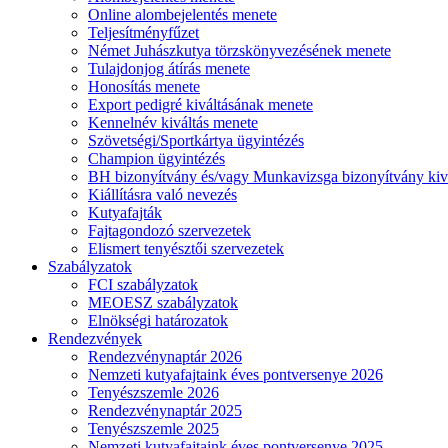
Online alombejelentés menete
Teljesítményfűzet
Német Juhászkutya törzskönyvezésének menete
Tulajdonjog átírás menete
Honosítás menete
Export pedigré kiváltásának menete
Kennelnév kiváltás menete
Szövetségi/Sportkártya ügyintézés
Champion ügyintézés
BH bizonyítvány és/vagy Munkavizsga bizonyítvány kiv
Kiállításra való nevezés
Kutyafajták
Fajtagondozó szervezetek
Elismert tenyésztői szervezetek
Szabályzatok
FCI szabályzatok
MEOESZ szabályzatok
Elnökségi határozatok
Rendezvények
Rendezvénynaptár 2026
Nemzeti kutyafajtaink éves pontversenye 2026
Tenyészszemle 2026
Rendezvénynaptár 2025
Tenyészszemle 2025
Nemzeti kutyafajtaink éves pontversenye 2025