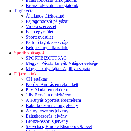
Ezüst fokozatú támogatóink
Bronz fokozatú támogatóink
Tagfelvétel
Általános tájékoztató
Fajtagondozói pályázat
Vidéki szervezet
Fajta egyesület
Sportegyesület
Pártoló tagok szekciója
Belépési nyilatkozatok
Sportbizottságok
SPORTBIZOTTSÁG
Magyar Pásztorkutyák Világszövetsége
Magyar kutyafajták Agility csapata
Díjazottaink
CH értéktár
Korózs András emlékplakett
Puy Aladár emlékérem
Jilly Bertalan emlékérem
A Kutyás Sportért érdemérem
Babérkoszorús aranyjelvény
Aranykoszorús jelvény
Ezüstkoszorús jelvény
Bronzkoszorús jelvény
Szövetség Elnöke Elismerő Oklevél