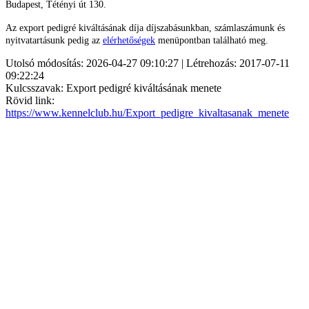
Budapest, Tétényi út 130.
Az export pedigré kiváltásának díja díjszabásunkban, számlaszámunk és
nyitvatartásunk pedig az
elérhetőségek
menüpontban található meg.
Utolsó módosítás: 2026-04-27 09:10:27 | Létrehozás: 2017-07-11
09:22:24
Kulcsszavak: Export pedigré kiváltásának menete
Rövid link:
https://www.kennelclub.hu/Export_pedigre_kivaltasanak_menete