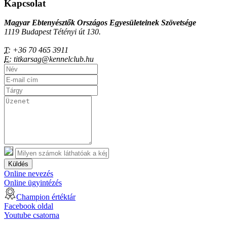
Kapcsolat
Magyar Ebtenyésztők Országos Egyesületeinek Szövetsége
1119 Budapest Tétényi út 130.
T:
+36 70 465 3911
E:
titkarsag@kennelclub.hu
Küldés
Online nevezés
Online ügyintézés
Champion értéktár
Facebook oldal
Youtube csatorna