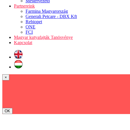
Mestervezető
Partnereink
Farmina Magyarország
Generali Petcare - DBX Kft
Rebiopet
ONE
FCI
Magyar kutyafajták Tanösvénye
Kapcsolat
×
OK