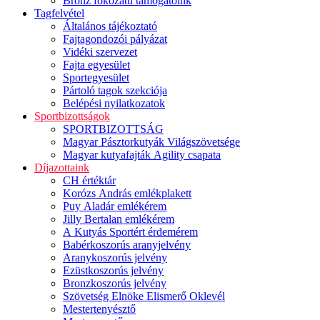
Bronz fokozatú támogatóink
Tagfelvétel
Általános tájékoztató
Fajtagondozói pályázat
Vidéki szervezet
Fajta egyesület
Sportegyesület
Pártoló tagok szekciója
Belépési nyilatkozatok
Sportbizottságok
SPORTBIZOTTSÁG
Magyar Pásztorkutyák Világszövetsége
Magyar kutyafajták Agility csapata
Díjazottaink
CH értéktár
Korózs András emlékplakett
Puy Aladár emlékérem
Jilly Bertalan emlékérem
A Kutyás Sportért érdemérem
Babérkoszorús aranyjelvény
Aranykoszorús jelvény
Ezüstkoszorús jelvény
Bronzkoszorús jelvény
Szövetség Elnöke Elismerő Oklevél
Mestertenyésztő