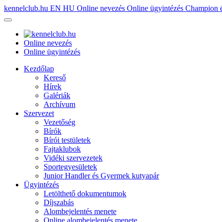
kennelclub.hu
EN
HU
Online nevezés
Online ügyintézés
Champion é
Online nevezés
Online ügyintézés
Kezdőlap
Kereső
Hírek
Galériák
Archívum
Szervezet
Vezetőség
Bírók
Bírói testületek
Fajtaklubok
Vidéki szervezetek
Sportegyesületek
Junior Handler és Gyermek kutyapár
Ügyintézés
Letölthető dokumentumok
Díjszabás
Alombejelentés menete
Online alombejelentés menete