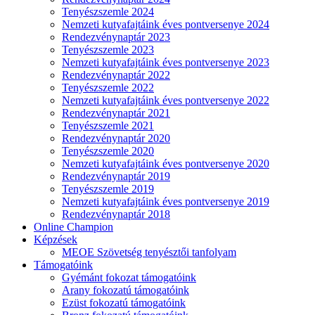
Tenyészszemle 2024
Nemzeti kutyafajtáink éves pontversenye 2024
Rendezvénynaptár 2023
Tenyészszemle 2023
Nemzeti kutyafajtáink éves pontversenye 2023
Rendezvénynaptár 2022
Tenyészszemle 2022
Nemzeti kutyafajtáink éves pontversenye 2022
Rendezvénynaptár 2021
Tenyészszemle 2021
Rendezvénynaptár 2020
Tenyészszemle 2020
Nemzeti kutyafajtáink éves pontversenye 2020
Rendezvénynaptár 2019
Tenyészszemle 2019
Nemzeti kutyafajtáink éves pontversenye 2019
Rendezvénynaptár 2018
Online Champion
Képzések
MEOE Szövetség tenyésztői tanfolyam
Támogatóink
Gyémánt fokozat támogatóink
Arany fokozatú támogatóink
Ezüst fokozatú támogatóink