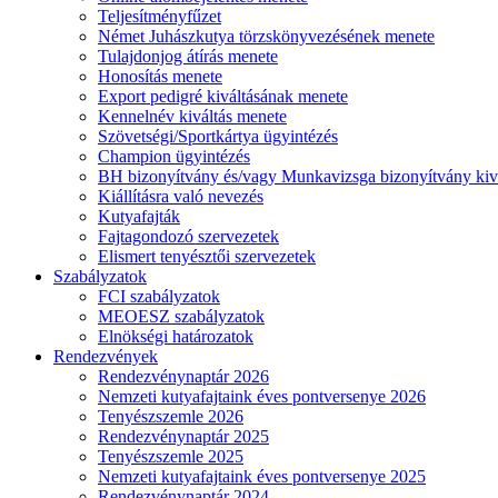
Teljesítményfűzet
Német Juhászkutya törzskönyvezésének menete
Tulajdonjog átírás menete
Honosítás menete
Export pedigré kiváltásának menete
Kennelnév kiváltás menete
Szövetségi/Sportkártya ügyintézés
Champion ügyintézés
BH bizonyítvány és/vagy Munkavizsga bizonyítvány kiv
Kiállításra való nevezés
Kutyafajták
Fajtagondozó szervezetek
Elismert tenyésztői szervezetek
Szabályzatok
FCI szabályzatok
MEOESZ szabályzatok
Elnökségi határozatok
Rendezvények
Rendezvénynaptár 2026
Nemzeti kutyafajtaink éves pontversenye 2026
Tenyészszemle 2026
Rendezvénynaptár 2025
Tenyészszemle 2025
Nemzeti kutyafajtaink éves pontversenye 2025
Rendezvénynaptár 2024