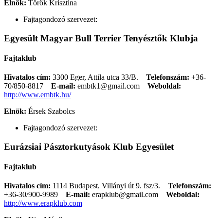
Elnök:
Török Krisztina
Fajtagondozó szervezet:
Egyesült Magyar Bull Terrier Tenyésztők Klubja
Fajtaklub
Hivatalos cím:
3300 Eger, Attila utca 33/B.
Telefonszám:
+36-
70/850-8817
E-mail:
embtk1@gmail.com
Weboldal:
http://www.embtk.hu/
Elnök:
Érsek Szabolcs
Fajtagondozó szervezet:
Eurázsiai Pásztorkutyások Klub Egyesület
Fajtaklub
Hivatalos cím:
1114 Budapest, Villányi út 9. fsz/3.
Telefonszám:
+36-30/900-9989
E-mail:
erapklub@gmail.com
Weboldal:
http://www.erapklub.com