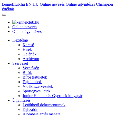
kennelclub.hu
EN
HU
Online nevezés
Online ügyintézés
Champion
értéktár
Online nevezés
Online ügyintézés
Kezdőlap
Kereső
Hírek
Galériák
Archívum
Szervezet
Vezetőség
Bírók
Bírói testületek
Fajtaklubok
Vidéki szervezetek
Sportegyesületek
Junior Handler és Gyermek kutyapár
Ügyintézés
Letölthető dokumentumok
Díjszabás
Alombejelentés menete