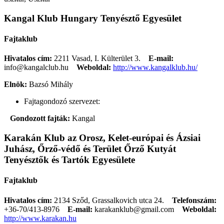
Kangal Klub Hungary Tenyésztő Egyesület
Fajtaklub
Hivatalos cím:
2211 Vasad, I. Külterület 3.
E-mail:
info@kangalclub.hu
Weboldal:
http://www.kangalklub.hu/
Elnök:
Bazsó Mihály
Fajtagondozó szervezet:
Gondozott fajták:
Kangal
Karakán Klub az Orosz, Kelet-európai és Ázsiai
Juhász, Őrző-védő és Terület Őrző Kutyát
Tenyésztők és Tartók Egyesülete
Fajtaklub
Hivatalos cím:
2134 Sződ, Grassalkovich utca 24.
Telefonszám:
+36-70/413-8976
E-mail:
karakanklub@gmail.com
Weboldal:
http://www.karakan.hu