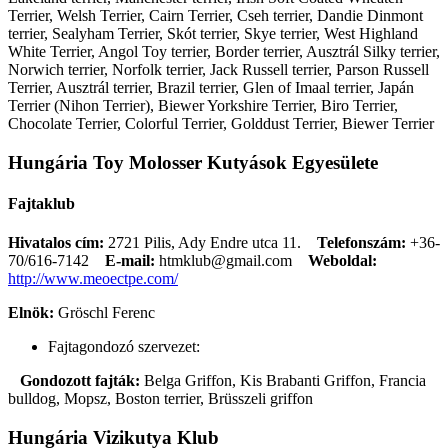
Terrier, Welsh Terrier, Cairn Terrier, Cseh terrier, Dandie Dinmont
terrier, Sealyham Terrier, Skót terrier, Skye terrier, West Highland
White Terrier, Angol Toy terrier, Border terrier, Ausztrál Silky terrier,
Norwich terrier, Norfolk terrier, Jack Russell terrier, Parson Russell
Terrier, Ausztrál terrier, Brazil terrier, Glen of Imaal terrier, Japán
Terrier (Nihon Terrier), Biewer Yorkshire Terrier, Biro Terrier,
Chocolate Terrier, Colorful Terrier, Golddust Terrier, Biewer Terrier
Hungária Toy Molosser Kutyások Egyesülete
Fajtaklub
Hivatalos cím:
2721 Pilis, Ady Endre utca 11.
Telefonszám:
+36-
70/616-7142
E-mail:
htmklub@gmail.com
Weboldal:
http://www.meoectpe.com/
Elnök:
Gröschl Ferenc
Fajtagondozó szervezet:
Gondozott fajták:
Belga Griffon, Kis Brabanti Griffon, Francia
bulldog, Mopsz, Boston terrier, Brüsszeli griffon
Hungária Vizikutya Klub