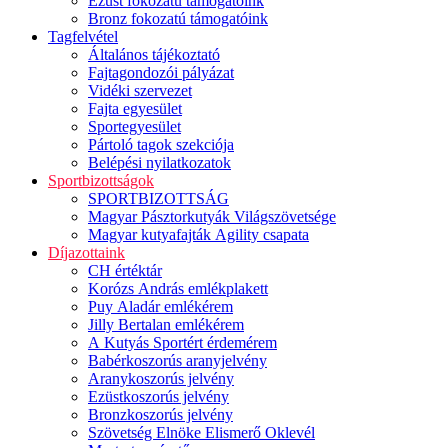
Ezüst fokozatú támogatóink
Bronz fokozatú támogatóink
Tagfelvétel
Általános tájékoztató
Fajtagondozói pályázat
Vidéki szervezet
Fajta egyesület
Sportegyesület
Pártoló tagok szekciója
Belépési nyilatkozatok
Sportbizottságok
SPORTBIZOTTSÁG
Magyar Pásztorkutyák Világszövetsége
Magyar kutyafajták Agility csapata
Díjazottaink
CH értéktár
Korózs András emlékplakett
Puy Aladár emlékérem
Jilly Bertalan emlékérem
A Kutyás Sportért érdemérem
Babérkoszorús aranyjelvény
Aranykoszorús jelvény
Ezüstkoszorús jelvény
Bronzkoszorús jelvény
Szövetség Elnöke Elismerő Oklevél