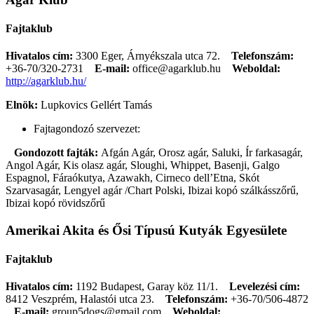
Fajtaklub
Hivatalos cím:
3300 Eger, Árnyékszala utca 72.
Telefonszám:
+36-70/320-2731
E-mail:
office@agarklub.hu
Weboldal:
http://agarklub.hu/
Elnök:
Lupkovics Gellért Tamás
Fajtagondozó szervezet:
Gondozott fajták:
Afgán Agár, Orosz agár, Saluki, Ír farkasagár,
Angol Agár, Kis olasz agár, Sloughi, Whippet, Basenji, Galgo
Espagnol, Fáraókutya, Azawakh, Cirneco dell’Etna, Skót
Szarvasagár, Lengyel agár /Chart Polski, Ibizai kopó szálkásszőrű,
Ibizai kopó rövidszőrű
Amerikai Akita és Ősi Típusú Kutyák Egyesülete
Fajtaklub
Hivatalos cím:
1192 Budapest, Garay köz 11/1.
Levelezési cím:
8412 Veszprém, Halastói utca 23.
Telefonszám:
+36-70/506-4872
E-mail:
group5dogs@gmail.com
Weboldal: