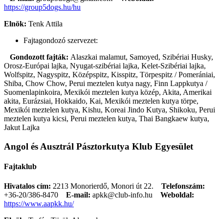
https://group5dogs.hu/hu
Elnök:
Tenk Attila
Fajtagondozó szervezet:
Gondozott fajták:
Alaszkai malamut, Samoyed, Szibériai Husky,
Orosz-Európai lajka, Nyugat-szibériai lajka, Kelet-Szibériai lajka,
Wolfspitz, Nagyspitz, Középspitz, Kisspitz, Törpespitz / Pomerániai,
Shiba, Chow Chow, Perui meztelen kutya nagy, Finn Lappkutya /
Suomenlapinkoira, Mexikói meztelen kutya közép, Akita, Amerikai
akita, Eurázsiai, Hokkaido, Kai, Mexikói meztelen kutya törpe,
Mexikói meztelen kutya, Kishu, Koreai Jindo Kutya, Shikoku, Perui
meztelen kutya kicsi, Perui meztelen kutya, Thai Bangkaew kutya,
Jakut Lajka
Angol és Ausztrál Pásztorkutya Klub Egyesület
Fajtaklub
Hivatalos cím:
2213 Monorierdő, Monori út 22.
Telefonszám:
+36-20/386-8470
E-mail:
apkk@club-info.hu
Weboldal:
https://www.aapkk.hu/