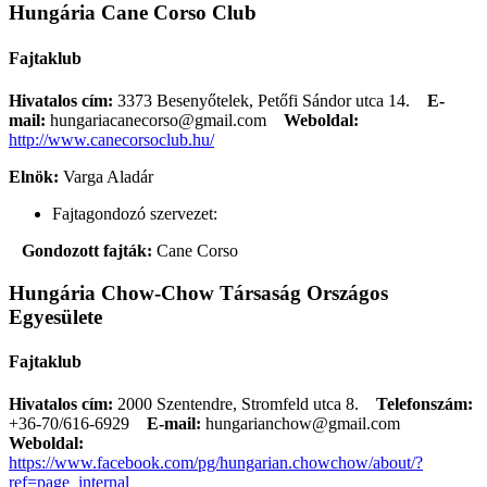
Hungária Cane Corso Club
Fajtaklub
Hivatalos cím:
3373 Besenyőtelek, Petőfi Sándor utca 14.
E-
mail:
hungariacanecorso@gmail.com
Weboldal:
http://www.canecorsoclub.hu/
Elnök:
Varga Aladár
Fajtagondozó szervezet:
Gondozott fajták:
Cane Corso
Hungária Chow-Chow Társaság Országos
Egyesülete
Fajtaklub
Hivatalos cím:
2000 Szentendre, Stromfeld utca 8.
Telefonszám:
+36-70/616-6929
E-mail:
hungarianchow@gmail.com
Weboldal:
https://www.facebook.com/pg/hungarian.chowchow/about/?
ref=page_internal