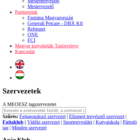
Mestertenyésztő
Mestervezető
Partnereink
Farmina Magyarország
Generali Petcare - DBX Kft
Rebiopet
ONE
FCI
Magyar kutyafajták Tanösvénye
Kapcsolat
Szervezetek
A MEOESZ tagszervezetei
Szűrés:
Fajtagondozó szervezet
|
Elismert tenyésztő szervezet
|
Fajtaklub
|
Vidéki szervezet
|
Sportegyesület
|
Kutyaiskola
|
Pártoló
tag
|
Minden szervezet
Agár Klub