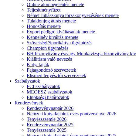
Online alombejelentés menete
Teljesítményfűzet
Német Juhászkutya törzskönyvezésének menete
Tulajdonjog átírás menete
Honosítás menete
Export pedigré kiváltásának menete
Kennelnév kiváltás menete
Szövetségi/Sportkártya ügyintézés
Champion ügyintézés
BH bizonyítvány és/vagy Munkavizsga bizonyítvány kiv
Kiállításra való nevezés
Kutyafajták
Fajtagondozó szervezetek
Elismert tenyésztői szervezetek
Szabályzatok
FCI szabályzatok
MEOESZ szabályzatok
Elnökségi határozatok
Rendezvények
Rendezvénynaptár 2026
Nemzeti kutyafajtaink éves pontversenye 2026
Tenyészszemle 2026
Rendezvénynaptár 2025
Tenyészszemle 2025
Nemzeti kutyafajtaink éves pontversenye 2025