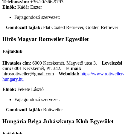
Telefonszám:
+36-20/366-9793
Elnök:
Kádár Eszter
Fajtagondozó szervezet:
Gondozott fajták:
Flat Coated Retriever, Golden Retriever
Hírös Magyar Rottweiler Egyesület
Fajtaklub
Hivatalos cím:
6000 Kecskemét, Magvető utca 3.
Levelezési
cím:
6001 Kecskemét, Pf. 342.
E-mail:
hirosrottweiler@gmail.com
Weboldal:
https://www.rottweiler-
hungary.hu
Elnök:
Fekete László
Fajtagondozó szervezet:
Gondozott fajták:
Rottweiler
Hungária Belga Juhászkutya Klub Egyesület
Fajtaklub