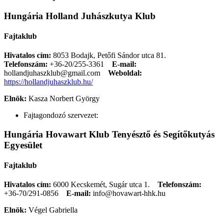
Hungária Holland Juhászkutya Klub
Fajtaklub
Hivatalos cím:
8053 Bodajk, Petőfi Sándor utca 81.
Telefonszám:
+36-20/255-3361
E-mail:
hollandjuhaszklub@gmail.com
Weboldal:
https://hollandjuhaszklub.hu/
Elnök:
Kasza Norbert György
Fajtagondozó szervezet:
Hungária Hovawart Klub Tenyésztő és Segítőkutyás
Egyesület
Fajtaklub
Hivatalos cím:
6000 Kecskemét, Sugár utca 1.
Telefonszám:
+36-70/291-0856
E-mail:
info@hovawart-hhk.hu
Elnök:
Végel Gabriella