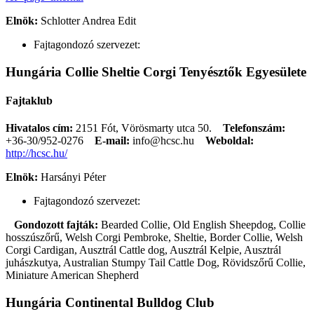
Elnök:
Schlotter Andrea Edit
Fajtagondozó szervezet:
Hungária Collie Sheltie Corgi Tenyésztők Egyesülete
Fajtaklub
Hivatalos cím:
2151 Fót, Vörösmarty utca 50.
Telefonszám:
+36-30/952-0276
E-mail:
info@hcsc.hu
Weboldal:
http://hcsc.hu/
Elnök:
Harsányi Péter
Fajtagondozó szervezet:
Gondozott fajták:
Bearded Collie, Old English Sheepdog, Collie
hosszúszőrű, Welsh Corgi Pembroke, Sheltie, Border Collie, Welsh
Corgi Cardigan, Ausztrál Cattle dog, Ausztrál Kelpie, Ausztrál
juhászkutya, Australian Stumpy Tail Cattle Dog, Rövidszőrű Collie,
Miniature American Shepherd
Hungária Continental Bulldog Club