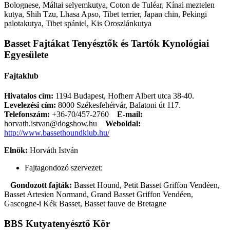
Bolognese, Máltai selyemkutya, Coton de Tuléar, Kínai meztelen
kutya, Shih Tzu, Lhasa Apso, Tibet terrier, Japan chin, Pekingi
palotakutya, Tibet spániel, Kis Oroszlánkutya
Basset Fajtákat Tenyésztők és Tartók Kynológiai
Egyesülete
Fajtaklub
Hivatalos cím:
1194 Budapest, Hofherr Albert utca 38-40.
Levelezési cím:
8000 Székesfehérvár, Balatoni út 117.
Telefonszám:
+36-70/457-2760
E-mail:
horvath.istvan@dogshow.hu
Weboldal:
http://www.bassethoundklub.hu/
Elnök:
Horváth István
Fajtagondozó szervezet:
Gondozott fajták:
Basset Hound, Petit Basset Griffon Vendéen,
Basset Artesien Normand, Grand Basset Griffon Vendéen,
Gascogne-i Kék Basset, Basset fauve de Bretagne
BBS Kutyatenyésztő Kör