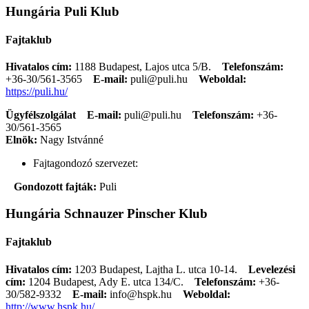
Hungária Puli Klub
Fajtaklub
Hivatalos cím:
1188 Budapest, Lajos utca 5/B.
Telefonszám:
+36-30/561-3565
E-mail:
puli@puli.hu
Weboldal:
https://puli.hu/
Ügyfélszolgálat
E-mail:
puli@puli.hu
Telefonszám:
+36-
30/561-3565
Elnök:
Nagy Istvánné
Fajtagondozó szervezet:
Gondozott fajták:
Puli
Hungária Schnauzer Pinscher Klub
Fajtaklub
Hivatalos cím:
1203 Budapest, Lajtha L. utca 10-14.
Levelezési
cím:
1204 Budapest, Ady E. utca 134/C.
Telefonszám:
+36-
30/582-9332
E-mail:
info@hspk.hu
Weboldal:
http://www.hspk.hu/