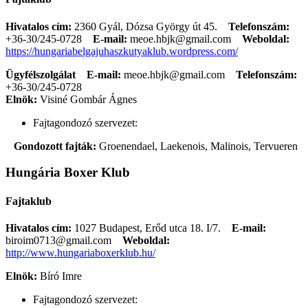
Hivatalos cím:
2360 Gyál, Dózsa György út 45.
Telefonszám:
+36-30/245-0728
E-mail:
meoe.hbjk@gmail.com
Weboldal:
https://hungariabelgajuhaszkutyaklub.wordpress.com/
Ügyfélszolgálat
E-mail:
meoe.hbjk@gmail.com
Telefonszám:
+36-30/245-0728
Elnök:
Visiné Gombár Ágnes
Fajtagondozó szervezet:
Gondozott fajták:
Groenendael, Laekenois, Malinois, Tervueren
Hungária Boxer Klub
Fajtaklub
Hivatalos cím:
1027 Budapest, Erőd utca 18. I/7.
E-mail:
biroim0713@gmail.com
Weboldal:
http://www.hungariaboxerklub.hu/
Elnök:
Bíró Imre
Fajtagondozó szervezet: