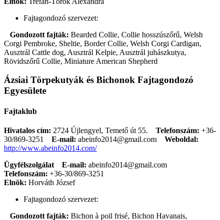
Elnök:
Trefán-Török Alexandra
Fajtagondozó szervezet:
Gondozott fajták:
Bearded Collie, Collie hosszúszőrű, Welsh
Corgi Pembroke, Sheltie, Border Collie, Welsh Corgi Cardigan,
Ausztrál Cattle dog, Ausztrál Kelpie, Ausztrál juhászkutya,
Rövidszőrű Collie, Miniature American Shepherd
Ázsiai Törpekutyák és Bichonok Fajtagondozó
Egyesülete
Fajtaklub
Hivatalos cím:
2724 Újlengyel, Temető út 55.
Telefonszám:
+36-
30/869-3251
E-mail:
abeinfo2014@gmail.com
Weboldal:
http://www.abeinfo2014.com/
Ügyfélszolgálat
E-mail:
abeinfo2014@gmail.com
Telefonszám:
+36-30/869-3251
Elnök:
Horváth József
Fajtagondozó szervezet:
Gondozott fajták:
Bichon à poil frisé, Bichon Havanais,