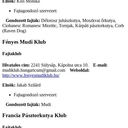
Elnök:
Kiss Mónika
Fajtagondozó szervezet:
Gondozott fajták:
Délorosz juhászkutya, Moszkvai őrkutya,
Ciobanesc Romanesc Mioritic, Tornjak, Kárpáti pásztorkutya, Corb
(Raven Dog)
Fényes Mudi Klub
Fajtaklub
Hivatalos cím:
2241 Sülysáp, Kápolna utca 10.
E-mail:
mudiklub.hungaricum@gmail.com
Weboldal:
http://www.fenyesmudiklub.hu/
Elnök:
Jakab Szilárd
Fajtagondozó szervezet:
Gondozott fajták:
Mudi
Francia Pásztorkutya Klub
Fajtaklub