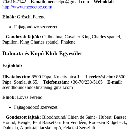
70/616-7142
E-mail:
meoe.ctpe@gmail.com
Weboldal:
http://www.meoectpe.com/
Elnök:
Gröschl Ferenc
Fajtagondozó szervezet:
Gondozott fajták:
Chihuahua, Cavalier King Charles spániel,
Papillon, King Charles spániel, Phalene
Dalmata és Kopó Klub Egyesület
Fajtaklub
Hivatalos cím:
8500 Pápa, Kmetty utca 1.
Levelezési cím:
8500
Pápa, Somlai út 65.
Telefonszám:
+36-70/238-5165
E-mail:
scendhoundanddalmatian@gmail.com
Elnök:
Lovas Ferenc
Fajtagondozó szervezet:
Gondozott fajták:
Bloodhound/ Chien de Saint - Hubert, Basset
Hound, Beagle, Petit Basset Griffon Vendéen, Rodéziai Ridgeback,
Dalmata, Alpok-táji tacskókopó, Fekete-Cserszínű