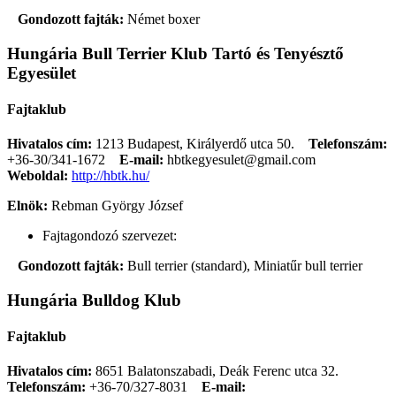
Gondozott fajták:
Német boxer
Hungária Bull Terrier Klub Tartó és Tenyésztő
Egyesület
Fajtaklub
Hivatalos cím:
1213 Budapest, Királyerdő utca 50.
Telefonszám:
+36-30/341-1672
E-mail:
hbtkegyesulet@gmail.com
Weboldal:
http://hbtk.hu/
Elnök:
Rebman György József
Fajtagondozó szervezet:
Gondozott fajták:
Bull terrier (standard), Miniatűr bull terrier
Hungária Bulldog Klub
Fajtaklub
Hivatalos cím:
8651 Balatonszabadi, Deák Ferenc utca 32.
Telefonszám:
+36-70/327-8031
E-mail: