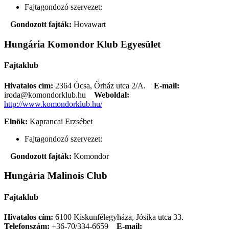
Fajtagondozó szervezet:
Gondozott fajták:
Hovawart
Hungária Komondor Klub Egyesület
Fajtaklub
Hivatalos cím:
2364 Ócsa, Őrház utca 2/A.
E-mail:
iroda@komondorklub.hu
Weboldal:
http://www.komondorklub.hu/
Elnök:
Kaprancai Erzsébet
Fajtagondozó szervezet:
Gondozott fajták:
Komondor
Hungária Malinois Club
Fajtaklub
Hivatalos cím:
6100 Kiskunfélegyháza, Jósika utca 33.
Telefonszám:
+36-70/334-6659
E-mail: