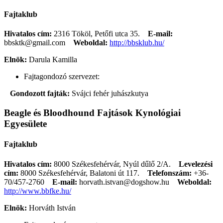
Fajtaklub
Hivatalos cím:
2316 Tököl, Petőfi utca 35.
E-mail:
bbsktk@gmail.com
Weboldal:
http://bbsklub.hu/
Elnök:
Darula Kamilla
Fajtagondozó szervezet:
Gondozott fajták:
Svájci fehér juhászkutya
Beagle és Bloodhound Fajtások Kynológiai
Egyesülete
Fajtaklub
Hivatalos cím:
8000 Székesfehérvár, Nyúl dűlő 2/A.
Levelezési
cím:
8000 Székesfehérvár, Balatoni út 117.
Telefonszám:
+36-
70/457-2760
E-mail:
horvath.istvan@dogshow.hu
Weboldal:
http://www.bbfke.hu/
Elnök:
Horváth István