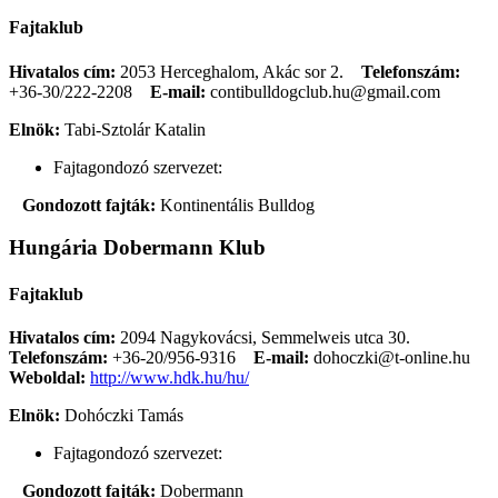
Fajtaklub
Hivatalos cím:
2053 Herceghalom, Akác sor 2.
Telefonszám:
+36-30/222-2208
E-mail:
contibulldogclub.hu@gmail.com
Elnök:
Tabi-Sztolár Katalin
Fajtagondozó szervezet:
Gondozott fajták:
Kontinentális Bulldog
Hungária Dobermann Klub
Fajtaklub
Hivatalos cím:
2094 Nagykovácsi, Semmelweis utca 30.
Telefonszám:
+36-20/956-9316
E-mail:
dohoczki@t-online.hu
Weboldal:
http://www.hdk.hu/hu/
Elnök:
Dohóczki Tamás
Fajtagondozó szervezet:
Gondozott fajták:
Dobermann