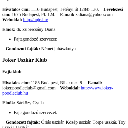
Hivatalos cím:
1116 Budapest, Tétényi út 128/b-130.
Levelezési
cím:
1675 Budapest, Pf. 124.
E-mail:
z.diana@yahoo.com
Weboldal:
http://hnje.hu/
Elnök:
dr. Zubercsány Diana
Fajtagondozó szervezet:
Gondozott fajták:
Német juhászkutya
Joker Uszkár Klub
Fajtaklub
Hivatalos cím:
1185 Budapest, Bihar utca 8.
E-mail:
joker.poodleclub@gmail.com
Weboldal:
http://www.joker-
poodleclub.hu
Elnök:
Sárközy Gyula
Fajtagondozó szervezet:
Gondozott fajták:
Óriás uszkár, Közép uszkár, Törpe uszkár, Toy
uszkár, Uszkár