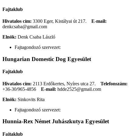
Fajtaklub
Hivatalos cím:
3300 Eger, Kistályai út 217.
E-mail:
denkcsaba@gmail.com
Elnök:
Denk Csaba László
Fajtagondozó szervezet:
Hungarian Domestic Dog Egyesület
Fajtaklub
Hivatalos cím:
2113 Erdőkertes, Nyíres utca 27.
Telefonszám:
+36-30/965-4856
E-mail:
hdde2525@gmail.com
Elnök:
Sinkovits Rita
Fajtagondozó szervezet:
Hunnia-Rex Német Juhászkutya Egyesület
Fajtaklub