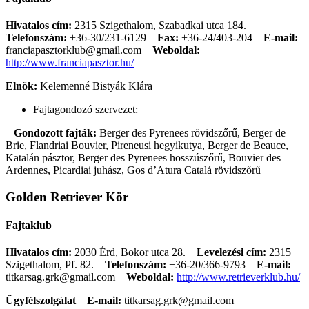
Hivatalos cím:
2315 Szigethalom, Szabadkai utca 184.
Telefonszám:
+36-30/231-6129
Fax:
+36-24/403-204
E-mail:
franciapasztorklub@gmail.com
Weboldal:
http://www.franciapasztor.hu/
Elnök:
Kelemenné Bistyák Klára
Fajtagondozó szervezet:
Gondozott fajták:
Berger des Pyrenees rövidszőrű, Berger de
Brie, Flandriai Bouvier, Pireneusi hegyikutya, Berger de Beauce,
Katalán pásztor, Berger des Pyrenees hosszúszőrű, Bouvier des
Ardennes, Picardiai juhász, Gos d’Atura Catalá rövidszőrű
Golden Retriever Kör
Fajtaklub
Hivatalos cím:
2030 Érd, Bokor utca 28.
Levelezési cím:
2315
Szigethalom, Pf. 82.
Telefonszám:
+36-20/366-9793
E-mail:
titkarsag.grk@gmail.com
Weboldal:
http://www.retrieverklub.hu/
Ügyfélszolgálat
E-mail:
titkarsag.grk@gmail.com