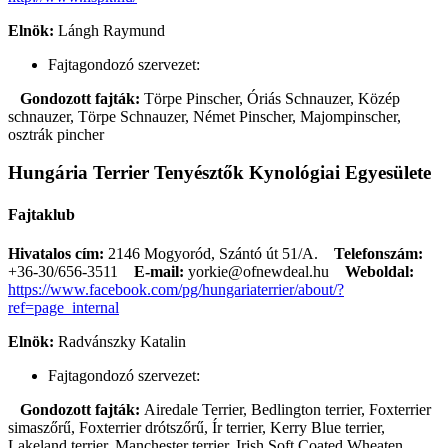
Elnök:
Lángh Raymund
Fajtagondozó szervezet:
Gondozott fajták:
Törpe Pinscher, Óriás Schnauzer, Közép
schnauzer, Törpe Schnauzer, Német Pinscher, Majompinscher,
osztrák pincher
Hungária Terrier Tenyésztők Kynológiai Egyesülete
Fajtaklub
Hivatalos cím:
2146 Mogyoród, Szántó út 51/A.
Telefonszám:
+36-30/656-3511
E-mail:
yorkie@ofnewdeal.hu
Weboldal:
https://www.facebook.com/pg/hungariaterrier/about/?
ref=page_internal
Elnök:
Radvánszky Katalin
Fajtagondozó szervezet:
Gondozott fajták:
Airedale Terrier, Bedlington terrier, Foxterrier
simaszőrű, Foxterrier drótszőrű, Ír terrier, Kerry Blue terrier,
Lakeland terrier, Manchester terrier, Irish Soft Coated Wheaten