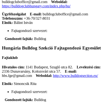
bulldogcluboffice@gmail.com
Weboldal:
https://bulldogclubhungary.com/index.php/hu/
Ügyfélszolgálat
E-mail:
bulldogcluboffice@gmail.com
Telefonszám:
+36-70/327-8031
Elnök:
Bálint István
Fajtagondozó szervezet:
Gondozott fajták:
Bulldog
Hungária Bulldog Szekció Fajtagondozó Egyesület
Fajtaklub
Hivatalos cím:
1141 Budapest, Szugló utca 82.
Levelezési cím:
2336 Dunavarsány, Kolozsvári utca 57.
E-mail:
hbs.fge@gmail.com
Weboldal:
http://www.bulldogsection.eu/
Elnök:
Simoncsik Rita
Fajtagondozó szervezet:
Gondozott fajták:
Bulldog