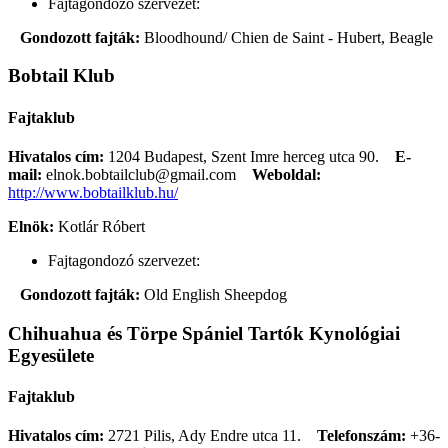
Fajtagondozó szervezet:
Gondozott fajták:
Bloodhound/ Chien de Saint - Hubert, Beagle
Bobtail Klub
Fajtaklub
Hivatalos cím:
1204 Budapest, Szent Imre herceg utca 90.
E-
mail:
elnok.bobtailclub@gmail.com
Weboldal:
http://www.bobtailklub.hu/
Elnök:
Kotlár Róbert
Fajtagondozó szervezet:
Gondozott fajták:
Old English Sheepdog
Chihuahua és Törpe Spániel Tartók Kynológiai
Egyesülete
Fajtaklub
Hivatalos cím:
2721 Pilis, Ady Endre utca 11.
Telefonszám:
+36-