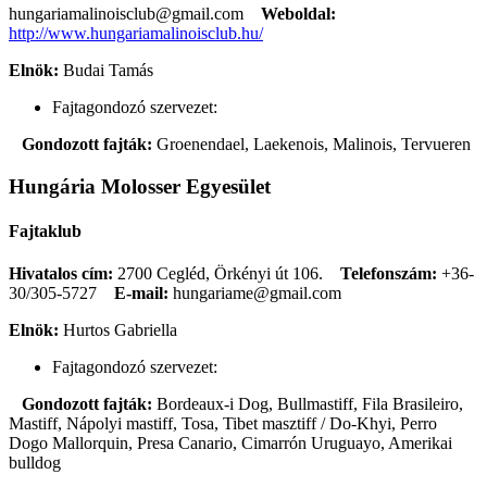
hungariamalinoisclub@gmail.com
Weboldal:
http://www.hungariamalinoisclub.hu/
Elnök:
Budai Tamás
Fajtagondozó szervezet:
Gondozott fajták:
Groenendael, Laekenois, Malinois, Tervueren
Hungária Molosser Egyesület
Fajtaklub
Hivatalos cím:
2700 Cegléd, Örkényi út 106.
Telefonszám:
+36-
30/305-5727
E-mail:
hungariame@gmail.com
Elnök:
Hurtos Gabriella
Fajtagondozó szervezet:
Gondozott fajták:
Bordeaux-i Dog, Bullmastiff, Fila Brasileiro,
Mastiff, Nápolyi mastiff, Tosa, Tibet masztiff / Do-Khyi, Perro
Dogo Mallorquin, Presa Canario, Cimarrón Uruguayo, Amerikai
bulldog