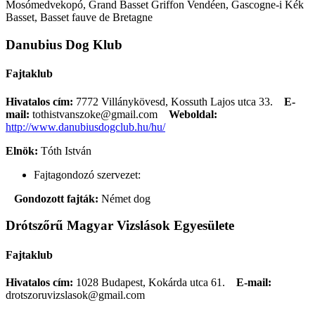
Mosómedvekopó, Grand Basset Griffon Vendéen, Gascogne-i Kék
Basset, Basset fauve de Bretagne
Danubius Dog Klub
Fajtaklub
Hivatalos cím:
7772 Villánykövesd, Kossuth Lajos utca 33.
E-
mail:
tothistvanszoke@gmail.com
Weboldal:
http://www.danubiusdogclub.hu/hu/
Elnök:
Tóth István
Fajtagondozó szervezet:
Gondozott fajták:
Német dog
Drótszőrű Magyar Vizslások Egyesülete
Fajtaklub
Hivatalos cím:
1028 Budapest, Kokárda utca 61.
E-mail:
drotszoruvizslasok@gmail.com