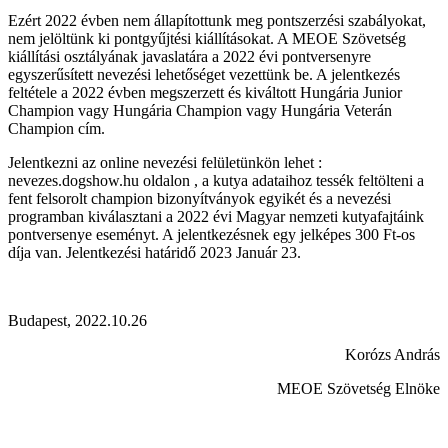
Ezért 2022 évben nem állapítottunk meg pontszerzési szabályokat,
nem jelöltünk ki pontgyűjtési kiállításokat. A MEOE Szövetség
kiállítási osztályának javaslatára a 2022 évi pontversenyre
egyszerűsített nevezési lehetőséget vezettünk be. A jelentkezés
feltétele a 2022 évben megszerzett és kiváltott Hungária Junior
Champion vagy Hungária Champion vagy Hungária Veterán
Champion cím.
Jelentkezni az online nevezési felületünkön lehet :
nevezes.dogshow.hu oldalon , a kutya adataihoz tessék feltölteni a
fent felsorolt champion bizonyítványok egyikét és a nevezési
programban kiválasztani a 2022 évi Magyar nemzeti kutyafajtáink
pontversenye eseményt. A jelentkezésnek egy jelképes 300 Ft-os
díja van. Jelentkezési határidő 2023 Január 23.
Budapest, 2022.10.26
Korózs András
MEOE Szövetség Elnöke