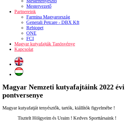
Mestertenyésztő
Mestervezető
Partnereink
Farmina Magyarország
Generali Petcare - DBX Kft
Rebiopet
ONE
FCI
Magyar kutyafajták Tanösvénye
Kapcsolat
Magyar Nemzeti kutyafajtáink 2022 évi
pontversenye
Magyar kutyafatját tenyésztők, tartók, kiállítók figyelmébe !
Tisztelt Hölgyeim és Uraim ! Kedves Sporttársaink !