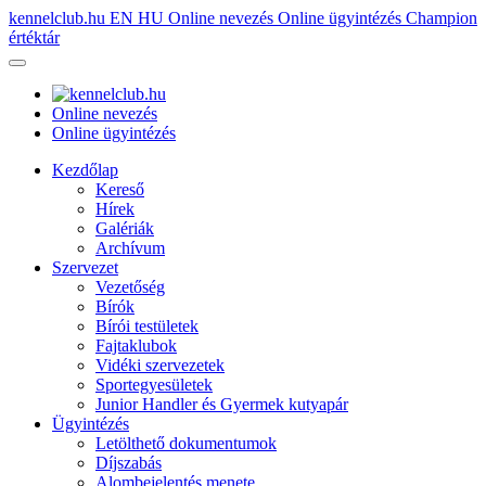
kennelclub.hu
EN
HU
Online nevezés
Online ügyintézés
Champion
értéktár
Online nevezés
Online ügyintézés
Kezdőlap
Kereső
Hírek
Galériák
Archívum
Szervezet
Vezetőség
Bírók
Bírói testületek
Fajtaklubok
Vidéki szervezetek
Sportegyesületek
Junior Handler és Gyermek kutyapár
Ügyintézés
Letölthető dokumentumok
Díjszabás
Alombejelentés menete