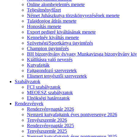
Online alombejelentés menete
Teljesítményfűzet
Német Juhászkutya törzskönyvezésének menete
Tulajdonjog átírás menete
Honosítás menete
Export pedigré kiváltásának menete
Kennelnév kiváltás menete
Szövetségi/Sportkártya ügyintézés
Champion ügyintézés
BH bizonyítvány és/vagy Munkavizsga bizonyítvány kiv
Kiállításra való nevezés
Kutyafajták
Fajtagondozó szervezetek
Elismert tenyésztői szervezetek
Szabályzatok
FCI szabályzatok
MEOESZ szabályzatok
Elnökségi határozatok
Rendezvények
Rendezvénynaptár 2026
Nemzeti kutyafajtaink éves pontversenye 2026
Tenyészszemle 2026
Rendezvénynaptár 2025
Tenyészszemle 2025
Nemzeti kutyafajtaink éves pontversenye 2025