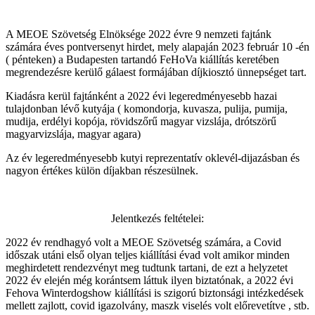
A MEOE Szövetség Elnöksége 2022 évre 9 nemzeti fajtánk
számára éves pontversenyt hirdet, mely alapaján 2023 február 10 -én
( pénteken) a Budapesten tartandó FeHoVa kiállítás keretében
megrendezésre kerülő gálaest formájában díjkiosztó ünnepséget tart.
Kiadásra kerül fajtánként a 2022 évi legeredményesebb hazai
tulajdonban lévő kutyája ( komondorja, kuvasza, pulija, pumija,
mudija, erdélyi kopója, rövidszőrű magyar vizslája, drótszörű
magyarvizslája, magyar agara)
Az év legeredményesebb kutyi reprezentatív oklevél-dijazásban és
nagyon értékes külön díjakban részesülnek.
Jelentkezés feltételei:
2022 év rendhagyó volt a MEOE Szövetség számára, a Covid
időszak utáni első olyan teljes kiállítási évad volt amikor minden
meghirdetett rendezvényt meg tudtunk tartani, de ezt a helyzetet
2022 év elején még korántsem láttuk ilyen biztatónak, a 2022 évi
Fehova Winterdogshow kiállítási is szigorú biztonsági intézkedések
mellett zajlott, covid igazolvány, maszk viselés volt előrevetítve , stb.