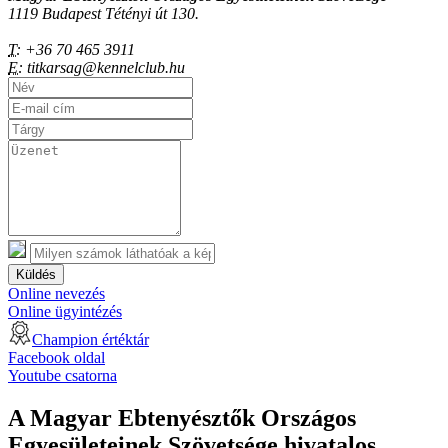
1119 Budapest Tétényi út 130.
T:
+36 70 465 3911
E:
titkarsag@kennelclub.hu
Küldés
Online nevezés
Online ügyintézés
Champion értéktár
Facebook oldal
Youtube csatorna
A Magyar Ebtenyésztők Országos
Egyesületeinek Szövetsége hivatalos