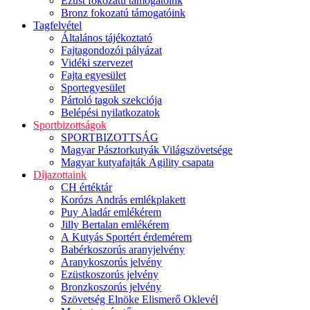
Ezüst fokozatú támogatóink
Bronz fokozatú támogatóink
Tagfelvétel
Általános tájékoztató
Fajtagondozói pályázat
Vidéki szervezet
Fajta egyesület
Sportegyesület
Pártoló tagok szekciója
Belépési nyilatkozatok
Sportbizottságok
SPORTBIZOTTSÁG
Magyar Pásztorkutyák Világszövetsége
Magyar kutyafajták Agility csapata
Díjazottaink
CH értéktár
Korózs András emlékplakett
Puy Aladár emlékérem
Jilly Bertalan emlékérem
A Kutyás Sportért érdemérem
Babérkoszorús aranyjelvény
Aranykoszorús jelvény
Ezüstkoszorús jelvény
Bronzkoszorús jelvény
Szövetség Elnöke Elismerő Oklevél