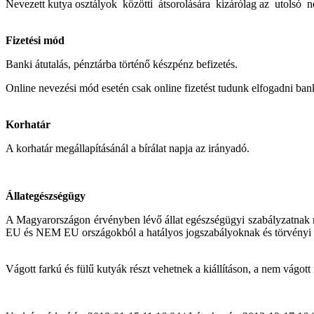
Nevezett kutya osztályok közötti átsorolására kizárólag az utolsó nev
Fizetési mód
Banki átutalás, pénztárba történő készpénz befizetés.
Online nevezési mód esetén csak online fizetést tudunk elfogadni bank
Korhatár
A korhatár megállapításánál a bírálat napja az irányadó.
Állategészségügy
A Magyarországon érvényben lévő állat egészségügyi szabályzatnak megf
EU és NEM EU országokból a hatályos jogszabályoknak és törvényi e
Vágott farkú és fülű kutyák részt vehetnek a kiállításon, a nem vágott 