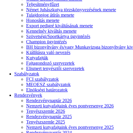
Teljesítményfűzet
Német Juhászkutya törzskönyvezésének menete
Tulajdonjog átírás menete
Honosítás menete
Export pedigré kiváltásának menete
Kennelnév kiváltás menete
Szövetségi/Sportkártya ügyintézés
Champion ügyintézés
BH bizonyítvány és/vagy Munkavizsga bizonyítvány kiv
Kiállításra való nevezés
Kutyafajták
Fajtagondozó szervezetek
Elismert tenyésztői szervezetek
Szabályzatok
FCI szabályzatok
MEOESZ szabályzatok
Elnökségi határozatok
Rendezvények
Rendezvénynaptár 2026
Nemzeti kutyafajtaink éves pontversenye 2026
Tenyészszemle 2026
Rendezvénynaptár 2025
Tenyészszemle 2025
Nemzeti kutyafajtaink éves pontversenye 2025
Rendezvénynaptár 2024