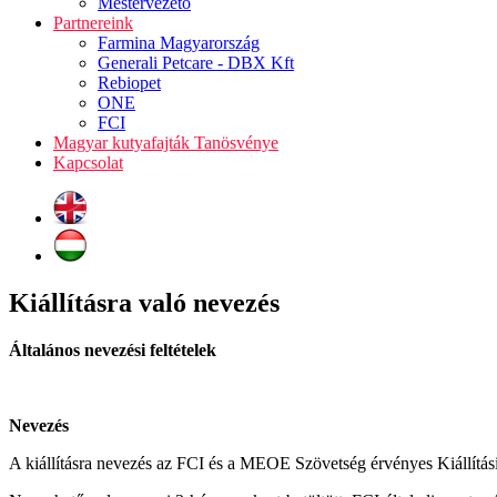
Mestervezető
Partnereink
Farmina Magyarország
Generali Petcare - DBX Kft
Rebiopet
ONE
FCI
Magyar kutyafajták Tanösvénye
Kapcsolat
Kiállításra való nevezés
Általános nevezési feltételek
Nevezés
A kiállításra nevezés az FCI és a MEOE Szövetség érvényes Kiállítás