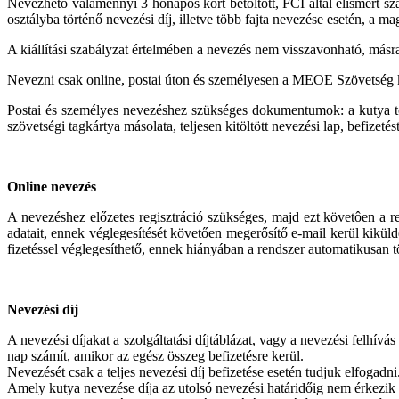
Nevezhető valamennyi 3 hónapos kort betöltött, FCI által elismert 
osztályba történő nevezési díj, illetve több fajta nevezése esetén, a 
A kiállítási szabályzat értelmében a nevezés nem visszavonható, másr
Nevezni csak online, postai úton és személyesen a MEOE Szövetség 
Postai és személyes nevezéshez szükséges dokumentumok: a kutya t
szövetségi tagkártya másolata, teljesen kitöltött nevezési lap, befizetés
Online nevezés
A nevezéshez előzetes regisztráció szükséges, majd ezt követôen a r
adatait, ennek véglegesítését követően megerősítő e-mail kerül kikül
fizetéssel véglegesíthető, ennek hiányában a rendszer automatikusan t
Nevezési díj
A nevezési díjakat a szolgáltatási díjtáblázat, vagy a nevezési felhívá
nap számít, amikor az egész összeg befizetésre kerül.
Nevezését csak a teljes nevezési díj befizetése esetén tudjuk elfogadni.
Amely kutya nevezése díja az utolsó nevezési határidőig nem érkezik be