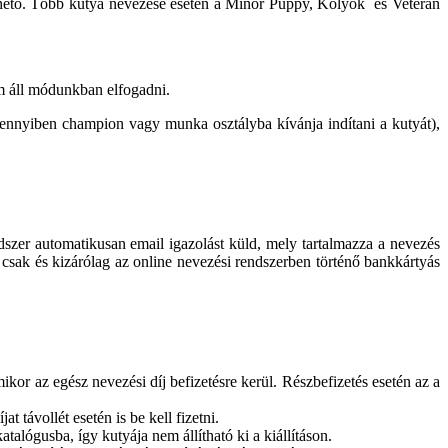
ezhető. Több kutya nevezése esetén a Minor Puppy, Kölyök és Veterán
m áll módunkban elfogadni.
nnyiben champion vagy munka osztályba kívánja indítani a kutyát),
dszer automatikusan email igazolást küld, mely tartalmazza a nevezés
 csak és kizárólag az online nevezési rendszerben történő bankkártyás
mikor az egész nevezési díj befizetésre kerül. Részbefizetés esetén az a
t távollét esetén is be kell fizetni.
talógusba, így kutyája nem állítható ki a kiállításon.