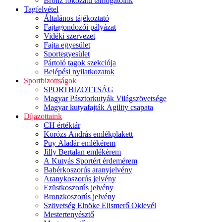
Bronz fokozatú támogatóink
Tagfelvétel
Általános tájékoztató
Fajtagondozói pályázat
Vidéki szervezet
Fajta egyesület
Sportegyesület
Pártoló tagok szekciója
Belépési nyilatkozatok
Sportbizottságok
SPORTBIZOTTSÁG
Magyar Pásztorkutyák Világszövetsége
Magyar kutyafajták Agility csapata
Díjazottaink
CH értéktár
Korózs András emlékplakett
Puy Aladár emlékérem
Jilly Bertalan emlékérem
A Kutyás Sportért érdemérem
Babérkoszorús aranyjelvény
Aranykoszorús jelvény
Ezüstkoszorús jelvény
Bronzkoszorús jelvény
Szövetség Elnöke Elismerő Oklevél
Mestertenyésztő