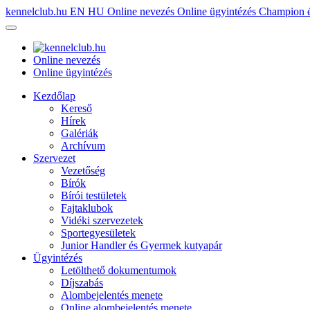
kennelclub.hu
EN
HU
Online nevezés
Online ügyintézés
Champion é
Online nevezés
Online ügyintézés
Kezdőlap
Kereső
Hírek
Galériák
Archívum
Szervezet
Vezetőség
Bírók
Bírói testületek
Fajtaklubok
Vidéki szervezetek
Sportegyesületek
Junior Handler és Gyermek kutyapár
Ügyintézés
Letölthető dokumentumok
Díjszabás
Alombejelentés menete
Online alombejelentés menete