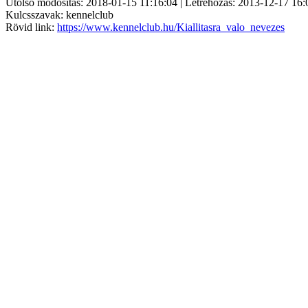
Utolsó módosítás: 2018-01-15 11:16:04 | Létrehozás: 2013-12-17 16:
Kulcsszavak: kennelclub
Rövid link:
https://www.kennelclub.hu/Kiallitasra_valo_nevezes