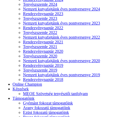
Tenyészszemle 2024
Nemzeti kutyafajtáink éves pontversenye 2024
Rendezvénynaptár 2023
Tenyészszemle 2023
Nemzeti kutyafajtáink éves pontversenye 2023
Rendezvénynaptár 2022
Tenyészszemle 2022
Nemzeti kutyafajtáink éves pontversenye 2022
Rendezvénynaptár 2021
Tenyészszemle 2021
Rendezvénynaptár 2020
Tenyészszemle 2020
Nemzeti kutyafajtáink éves pontversenye 2020
Rendezvénynaptár 2019
Tenyészszemle 2019
Nemzeti kutyafajtáink éves pontversenye 2019
Rendezvénynaptár 2018
Online Champion
Képzések
MEOE Szövetség tenyésztői tanfolyam
Támogatóink
Gyémánt fokozat támogatóink
Arany fokozatú támogatóink
Ezüst fokozatú támogatóink