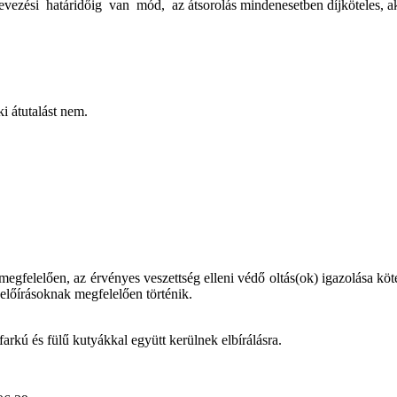
ezési határidőig van mód, az átsorolás mindenesetben díjköteles, aktuál
i átutalást nem.
elelően, az érvényes veszettség elleni védő oltás(ok) igazolása kötele
lőírásoknak megfelelően történik.
farkú és fülű kutyákkal együtt kerülnek elbírálásra.