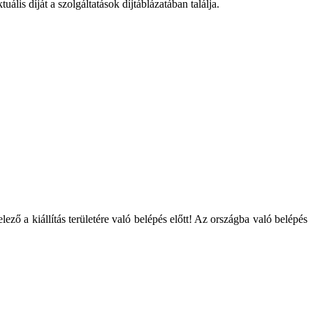
is díját a szolgáltatások díjtáblázatában találja.
ző a kiállítás területére való belépés előtt! Az országba való belépés