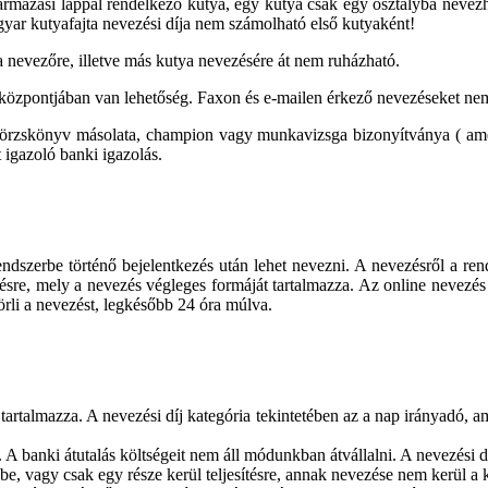
származási lappal rendelkező kutya, egy kutya csak egy osztályba nev
magyar kutyafajta nevezési díja nem számolható első kutyaként!
a nevezőre, illetve más kutya nevezésére át nem ruházható.
központjában van lehetőség. Faxon és e-mailen érkező nevezéseket ne
örzskönyv másolata, champion vagy munkavizsga bizonyítványa ( ame
t igazoló banki igazolás.
endszerbe történő bejelentkezés után lehet nevezni. A nevezésről a ren
désre, mely a nevezés végleges formáját tartalmazza. Az online nevezés
örli a nevezést, legkésőbb 24 óra múlva.
s tartalmazza. A nevezési díj kategória tekintetében az a nap irányadó, a
 A banki átutalás költségeit nem áll módunkban átvállalni. A nevezési díja
, vagy csak egy része kerül teljesítésre, annak nevezése nem kerül a ka