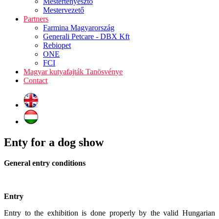
Mestertenyésztő
Mestervezető
Partners
Farmina Magyarország
Generali Petcare - DBX Kft
Rebiopet
ONE
FCI
Magyar kutyafajták Tanösvénye
Contact
Enty for a dog show
General entry conditions
Entry
Entry to the exhibition is done properly by the valid Hungarian