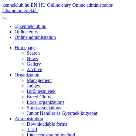
kennelclub.hu
EN
HU
Online entry
Online administration
Champion értéktár
Online entry
Online administration
Homepage
Search
News
Gallery
Archive
Organization
Management
Judges
Bírói testületek
Breed Clubs
Local organizations
Sport associations
Junior Handler és Gyermek kutyapár
Administration
Downloadable forms
Tariff
Litter registration method