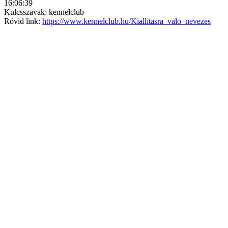
16:06:39
Kulcsszavak: kennelclub
Rövid link:
https://www.kennelclub.hu/Kiallitasra_valo_nevezes