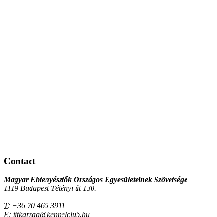
Contact
Magyar Ebtenyésztők Országos Egyesületeinek Szövetsége
1119 Budapest Tétényi út 130.
T:
+36 70 465 3911
E:
titkarsag@kennelclub.hu