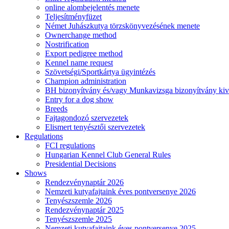
online alombejelentés menete
Teljesítményfüzet
Német Juhászkutya törzskönyvezésének menete
Ownerchange method
Nostrification
Export pedigree method
Kennel name request
Szövetségi/Sportkártya ügyintézés
Champion administration
BH bizonyítvány és/vagy Munkavizsga bizonyítvány kiv
Entry for a dog show
Breeds
Fajtagondozó szervezetek
Elismert tenyésztői szervezetek
Regulations
FCI regulations
Hungarian Kennel Club General Rules
Presidential Decisions
Shows
Rendezvénynaptár 2026
Nemzeti kutyafajtaink éves pontversenye 2026
Tenyészszemle 2026
Rendezvénynaptár 2025
Tenyészszemle 2025
Nemzeti kutyafajtaink éves pontversenye 2025