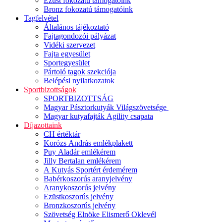
Ezüst fokozatú támogatóink
Bronz fokozatú támogatóink
Tagfelvétel
Általános tájékoztató
Fajtagondozói pályázat
Vidéki szervezet
Fajta egyesület
Sportegyesület
Pártoló tagok szekciója
Belépési nyilatkozatok
Sportbizottságok
SPORTBIZOTTSÁG
Magyar Pásztorkutyák Világszövetsége
Magyar kutyafajták Agility csapata
Díjazottaink
CH értéktár
Korózs András emlékplakett
Puy Aladár emlékérem
Jilly Bertalan emlékérem
A Kutyás Sportért érdemérem
Babérkoszorús aranyjelvény
Aranykoszorús jelvény
Ezüstkoszorús jelvény
Bronzkoszorús jelvény
Szövetség Elnöke Elismerő Oklevél