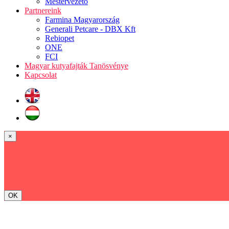
Mestervezető
Partnereink
Farmina Magyarország
Generali Petcare - DBX Kft
Rebiopet
ONE
FCI
Magyar kutyafajták Tanösvénye
Kapcsolat
×
OK