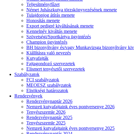
Teljesítményfűzet
Német Juhászkutya törzskönyvezésének menete
Tulajdonjog átírás menete
Honosítás menete
Export pedigré kiváltásának menete
Kennelnév kiváltás menete
Szövetségi/Sportkártya ügyintézés
Champion ügyintézés
BH bizonyítvány és/vagy Munkavizsga bizonyítvány kiv
Kiállításra való nevezés
Kutyafajták
Fajtagondozó szervezetek
Elismert tenyésztői szervezetek
Szabályzatok
FCI szabályzatok
MEOESZ szabályzatok
Elnökségi határozatok
Rendezvények
Rendezvénynaptár 2026
Nemzeti kutyafajtaink éves pontversenye 2026
Tenyészszemle 2026
Rendezvénynaptár 2025
Tenyészszemle 2025
Nemzeti kutyafajtaink éves pontversenye 2025
Rendezvénynaptár 2024