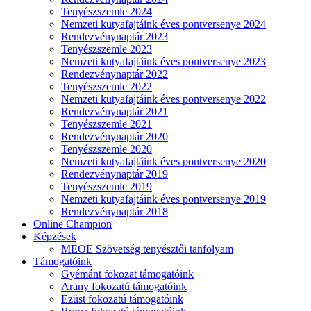
Tenyészszemle 2024
Nemzeti kutyafajtáink éves pontversenye 2024
Rendezvénynaptár 2023
Tenyészszemle 2023
Nemzeti kutyafajtáink éves pontversenye 2023
Rendezvénynaptár 2022
Tenyészszemle 2022
Nemzeti kutyafajtáink éves pontversenye 2022
Rendezvénynaptár 2021
Tenyészszemle 2021
Rendezvénynaptár 2020
Tenyészszemle 2020
Nemzeti kutyafajtáink éves pontversenye 2020
Rendezvénynaptár 2019
Tenyészszemle 2019
Nemzeti kutyafajtáink éves pontversenye 2019
Rendezvénynaptár 2018
Online Champion
Képzések
MEOE Szövetség tenyésztői tanfolyam
Támogatóink
Gyémánt fokozat támogatóink
Arany fokozatú támogatóink
Ezüst fokozatú támogatóink