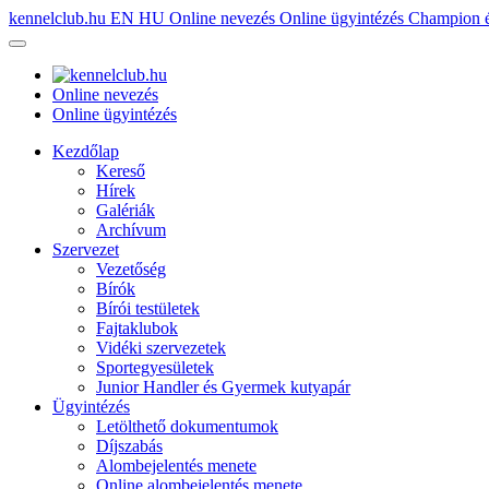
kennelclub.hu
EN
HU
Online nevezés
Online ügyintézés
Champion é
Online nevezés
Online ügyintézés
Kezdőlap
Kereső
Hírek
Galériák
Archívum
Szervezet
Vezetőség
Bírók
Bírói testületek
Fajtaklubok
Vidéki szervezetek
Sportegyesületek
Junior Handler és Gyermek kutyapár
Ügyintézés
Letölthető dokumentumok
Díjszabás
Alombejelentés menete
Online alombejelentés menete