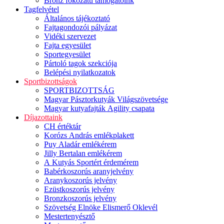
Bronz fokozatú támogatóink
Tagfelvétel
Általános tájékoztató
Fajtagondozói pályázat
Vidéki szervezet
Fajta egyesület
Sportegyesület
Pártoló tagok szekciója
Belépési nyilatkozatok
Sportbizottságok
SPORTBIZOTTSÁG
Magyar Pásztorkutyák Világszövetsége
Magyar kutyafajták Agility csapata
Díjazottaink
CH értéktár
Korózs András emlékplakett
Puy Aladár emlékérem
Jilly Bertalan emlékérem
A Kutyás Sportért érdemérem
Babérkoszorús aranyjelvény
Aranykoszorús jelvény
Ezüstkoszorús jelvény
Bronzkoszorús jelvény
Szövetség Elnöke Elismerő Oklevél
Mestertenyésztő