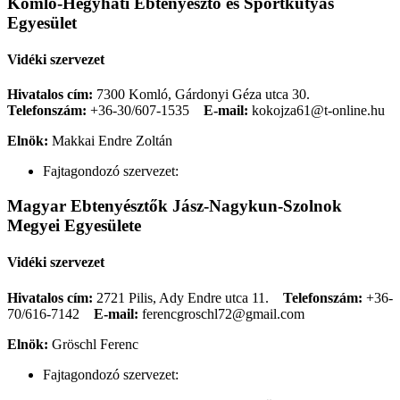
Komló-Hegyháti Ebtenyésztő és Sportkutyás
Egyesület
Vidéki szervezet
Hivatalos cím:
7300 Komló, Gárdonyi Géza utca 30.
Telefonszám:
+36-30/607-1535
E-mail:
kokojza61@t-online.hu
Elnök:
Makkai Endre Zoltán
Fajtagondozó szervezet:
Magyar Ebtenyésztők Jász-Nagykun-Szolnok
Megyei Egyesülete
Vidéki szervezet
Hivatalos cím:
2721 Pilis, Ady Endre utca 11.
Telefonszám:
+36-
70/616-7142
E-mail:
ferencgroschl72@gmail.com
Elnök:
Gröschl Ferenc
Fajtagondozó szervezet: