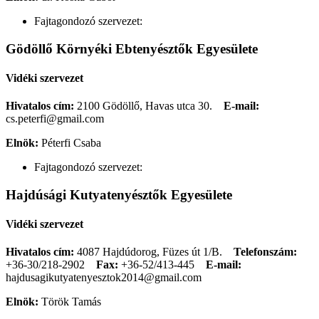
Fajtagondozó szervezet:
Gödöllő Környéki Ebtenyésztők Egyesülete
Vidéki szervezet
Hivatalos cím:
2100 Gödöllő, Havas utca 30.
E-mail:
cs.peterfi@gmail.com
Elnök:
Péterfi Csaba
Fajtagondozó szervezet:
Hajdúsági Kutyatenyésztők Egyesülete
Vidéki szervezet
Hivatalos cím:
4087 Hajdúdorog, Füzes út 1/B.
Telefonszám:
+36-30/218-2902
Fax:
+36-52/413-445
E-mail:
hajdusagikutyatenyesztok2014@gmail.com
Elnök:
Török Tamás