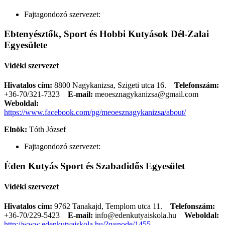
Fajtagondozó szervezet:
Ebtenyésztők, Sport és Hobbi Kutyások Dél-Zalai
Egyesülete
Vidéki szervezet
Hivatalos cím:
8800 Nagykanizsa, Szigeti utca 16.
Telefonszám:
+36-70/321-7323
E-mail:
meoesznagykanizsa@gmail.com
Weboldal:
https://www.facebook.com/pg/meoesznagykanizsa/about/
Elnök:
Tóth József
Fajtagondozó szervezet:
Éden Kutyás Sport és Szabadidős Egyesület
Vidéki szervezet
Hivatalos cím:
9762 Tanakajd, Templom utca 11.
Telefonszám:
+36-70/229-5423
E-mail:
info@edenkutyaiskola.hu
Weboldal:
http://www.edenkutyaiskola.hu/?q=node/1455