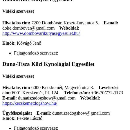
Vidéki szervezet
Hivatalos cím:
7200 Dombóvár, Kosztolányi utca 5.
E-mail:
doke.dombovar@gmail.com
Weboldal:
http://www.dombovarikutyasegyesulet.hu/
Elnök:
Kővágó Jenő
Fajtagondozó szervezet:
Duna-Tisza Közi Kynológiai Egyesület
Vidéki szervezet
Hivatalos cím:
6000 Kecskemét, Magvető utca 3.
Levelezési
cím:
6001 Kecskemét, Pf. 124.
Telefonszám:
+36-70/772-1173
E-mail:
dunatiszadogshow@gmail.com
Weboldal:
https://kecskemetdogshow.hu/
Ügyfélszolgálat
E-mail:
dunatiszadogshow@gmail.com
Elnök:
Fekete László
Fajtagondozó szervezet: