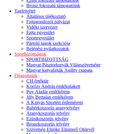
Ezüst fokozatú támogatóink
Bronz fokozatú támogatóink
Tagfelvétel
Általános tájékoztató
Fajtagondozói pályázat
Vidéki szervezet
Fajta egyesület
Sportegyesület
Pártoló tagok szekciója
Belépési nyilatkozatok
Sportbizottságok
SPORTBIZOTTSÁG
Magyar Pásztorkutyák Világszövetsége
Magyar kutyafajták Agility csapata
Díjazottaink
CH értéktár
Korózs András emlékplakett
Puy Aladár emlékérem
Jilly Bertalan emlékérem
A Kutyás Sportért érdemérem
Babérkoszorús aranyjelvény
Aranykoszorús jelvény
Ezüstkoszorús jelvény
Bronzkoszorús jelvény
Szövetség Elnöke Elismerő Oklevél