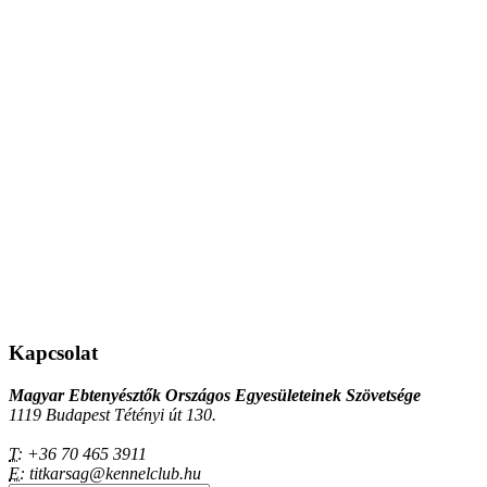
Kapcsolat
Magyar Ebtenyésztők Országos Egyesületeinek Szövetsége
1119 Budapest Tétényi út 130.
T:
+36 70 465 3911
E:
titkarsag@kennelclub.hu