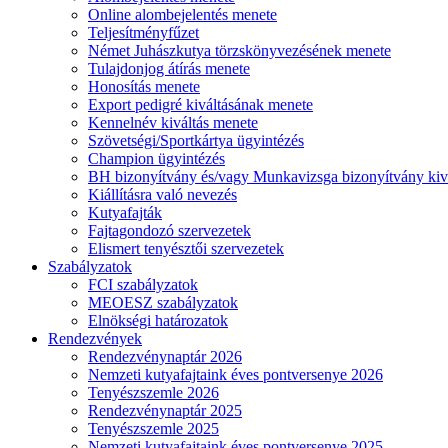
Online alombejelentés menete
Teljesítményfűzet
Német Juhászkutya törzskönyvezésének menete
Tulajdonjog átírás menete
Honosítás menete
Export pedigré kiváltásának menete
Kennelnév kiváltás menete
Szövetségi/Sportkártya ügyintézés
Champion ügyintézés
BH bizonyítvány és/vagy Munkavizsga bizonyítvány kiv
Kiállításra való nevezés
Kutyafajták
Fajtagondozó szervezetek
Elismert tenyésztői szervezetek
Szabályzatok
FCI szabályzatok
MEOESZ szabályzatok
Elnökségi határozatok
Rendezvények
Rendezvénynaptár 2026
Nemzeti kutyafajtaink éves pontversenye 2026
Tenyészszemle 2026
Rendezvénynaptár 2025
Tenyészszemle 2025
Nemzeti kutyafajtaink éves pontversenye 2025