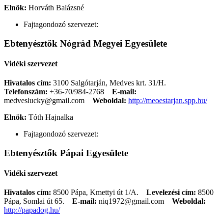
Elnök:
Horváth Balázsné
Fajtagondozó szervezet:
Ebtenyésztők Nógrád Megyei Egyesülete
Vidéki szervezet
Hivatalos cím:
3100 Salgótarján, Medves krt. 31/H.
Telefonszám:
+36-70/984-2768
E-mail:
medveslucky@gmail.com
Weboldal:
http://meoestarjan.spp.hu/
Elnök:
Tóth Hajnalka
Fajtagondozó szervezet:
Ebtenyésztők Pápai Egyesülete
Vidéki szervezet
Hivatalos cím:
8500 Pápa, Kmettyi út 1/A.
Levelezési cím:
8500
Pápa, Somlai út 65.
E-mail:
niq1972@gmail.com
Weboldal:
http://papadog.hu/