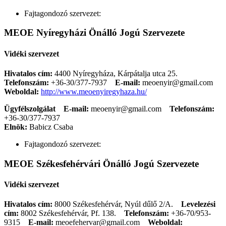
Fajtagondozó szervezet:
MEOE Nyíregyházi Önálló Jogú Szervezete
Vidéki szervezet
Hivatalos cím:
4400 Nyíregyháza, Kárpátalja utca 25.
Telefonszám:
+36-30/377-7937
E-mail:
meoenyir@gmail.com
Weboldal:
http://www.meoenyiregyhaza.hu/
Ügyfélszolgálat
E-mail:
meoenyir@gmail.com
Telefonszám:
+36-30/377-7937
Elnök:
Babicz Csaba
Fajtagondozó szervezet:
MEOE Székesfehérvári Önálló Jogú Szervezete
Vidéki szervezet
Hivatalos cím:
8000 Székesfehérvár, Nyúl dűlő 2/A.
Levelezési
cím:
8002 Székesfehérvár, Pf. 138.
Telefonszám:
+36-70/953-
9315
E-mail:
meoefehervar@gmail.com
Weboldal: