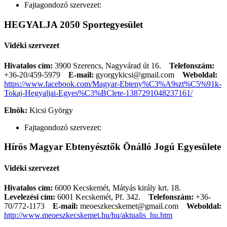
Fajtagondozó szervezet:
HEGYALJA 2050 Sportegyesület
Vidéki szervezet
Hivatalos cím:
3900 Szerencs, Nagyvárad út 16.
Telefonszám:
+36-20/459-5979
E-mail:
gyorgykicsi@gmail.com
Weboldal:
https://www.facebook.com/Magyar-Ebteny%C3%A9szt%C5%91k-
Tokaj-Hegyaljai-Egyes%C3%BClete-1387291048237161/
Elnök:
Kicsi György
Fajtagondozó szervezet:
Hírös Magyar Ebtenyésztők Önálló Jogú Egyesülete
Vidéki szervezet
Hivatalos cím:
6000 Kecskemét, Mátyás király krt. 18.
Levelezési cím:
6001 Kecskemét, Pf. 342.
Telefonszám:
+36-
70/772-1173
E-mail:
meoeszkecskemet@gmail.com
Weboldal:
http://www.meoeszkecskemet.hu/hu/aktualis_hu.htm