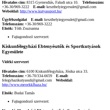
Hivatalos cím:
8315 Gyenesdiás, Faludi utca 10.
Telefonszám:
+36-30/969-3222
E-mail:
keszthelyiegyesulet@gmail.com
Weboldal:
http://www.kutyassport.hu/
Ügyfélszolgálat
E-mail:
keszthelyiegyesulet@gmail.com
Telefonszám:
+36-30/969-3222
Elnök:
Tóth Zsuzsanna
Fajtagondozó szervezet:
Kiskunfélegyházi Ebtenyésztők és Sportkutyások
Egyesülete
Vidéki szervezet
Hivatalos cím:
6100 Kiskunfélegyháza, Jósika utca 33.
Telefonszám:
+36-70/334-6659
E-mail:
felegyhazikutyasuli@gmail.com
Weboldal:
http://www.meoekkfhaza.hu/
Elnök:
Budai Tamás
Fajtagondozó szervezet: