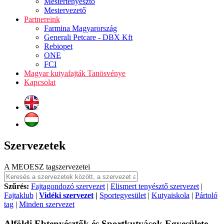
Mestertenyésztő
Mestervezető
Partnereink
Farmina Magyarország
Generali Petcare - DBX Kft
Rebiopet
ONE
FCI
Magyar kutyafajták Tanösvénye
Kapcsolat
Szervezetek
A MEOESZ tagszervezetei
Szűrés:
Fajtagondozó szervezet
|
Elismert tenyésztő szervezet
|
Fajtaklub
|
Vidéki szervezet
|
Sportegyesület
|
Kutyaiskola
|
Pártoló
tag
|
Minden szervezet
Alföldi Ebtenyésztők és Sportkutyások Egyesülete