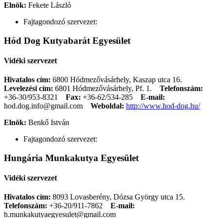
Elnök:
Fekete László
Fajtagondozó szervezet:
Hód Dog Kutyabarát Egyesület
Vidéki szervezet
Hivatalos cím:
6800 Hódmezővásárhely, Kaszap utca 16.
Levelezési cím:
6801 Hódmezővásárhely, Pf. 1.
Telefonszám:
+36-30/953-8321
Fax:
+36-62/534-285
E-mail:
hod.dog.info@gmail.com
Weboldal:
http://www.hod-dog.hu/
Elnök:
Benkő István
Fajtagondozó szervezet:
Hungária Munkakutya Egyesület
Vidéki szervezet
Hivatalos cím:
8093 Lovasberény, Dózsa György utca 15.
Telefonszám:
+36-20/911-7862
E-mail:
h.munkakutyaegyesulet@gmail.com