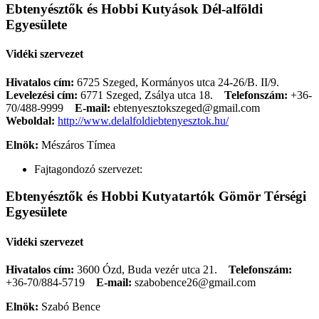
Ebtenyésztők és Hobbi Kutyások Dél-alföldi
Egyesülete
Vidéki szervezet
Hivatalos cím:
6725 Szeged, Kormányos utca 24-26/B. II/9.
Levelezési cím:
6771 Szeged, Zsálya utca 18.
Telefonszám:
+36-
70/488-9999
E-mail:
ebtenyesztokszeged@gmail.com
Weboldal:
http://www.delalfoldiebtenyesztok.hu/
Elnök:
Mészáros Tímea
Fajtagondozó szervezet:
Ebtenyésztők és Hobbi Kutyatartók Gömör Térségi
Egyesülete
Vidéki szervezet
Hivatalos cím:
3600 Ózd, Buda vezér utca 21.
Telefonszám:
+36-70/884-5719
E-mail:
szabobence26@gmail.com
Elnök:
Szabó Bence