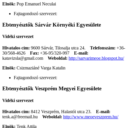
Elnök:
Pop Emanuel Neculai
Fajtagondozó szervezet:
Ebtenyésztők Sárvár Környéki Egyesülete
Vidéki szervezet
Hivatalos cím:
9600 Sárvár, Tilosalja utca 24.
Telefonszám:
+36-
30/568-4626
Fax:
+36-95/320-997
E-mail:
katavizsla@gmail.com
Weboldal:
http://sarvarimeoe.blogspot.hu/
Elnök:
Csizmaziáné Varga Katalin
Fajtagondozó szervezet:
Ebtenyésztők Veszprém Megyei Egyesülete
Vidéki szervezet
Hivatalos cím:
8412 Veszprém, Halastói utca 23.
E-mail:
tenk.a@freemail.hu
Weboldal:
http://www.meoeveszprem.hu/
Elnök:
Tenk Attila