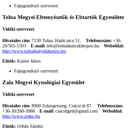
Fajtagondozó szervezet:
Tolna Megyei Ebtenyésztők és Ebtartók Egyesülete
Vidéki szervezet
Hivatalos cím:
7130 Tolna, Határ utca 51.
Telefonszám:
+36-
20/565-1503
E-mail:
info@tolnaikutyakikepzo.hu
Weboldal:
http://www.tolnaikutyakikepzo.hu/
Elnök:
Kaizer János
Fajtagondozó szervezet:
Zala Megyei Kynológiai Egyesület
Vidéki szervezet
Hivatalos cím:
8900 Zalaegerszeg, Csácsi út 87.
Telefonszám:
+36-30/260-3988
E-mail:
csacsligeti@gmail.com
Weboldal:
http://www.zmke.hu
Elnök:
Orbán Sándor