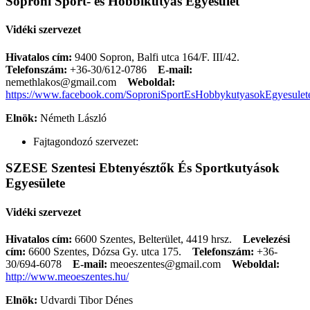
Soproni Sport- és Hobbikutyás Egyesület
Vidéki szervezet
Hivatalos cím:
9400 Sopron, Balfi utca 164/F. III/42.
Telefonszám:
+36-30/612-0786
E-mail:
nemethlakos@gmail.com
Weboldal:
https://www.facebook.com/SoproniSportEsHobbykutyasokEgyesulet
Elnök:
Németh László
Fajtagondozó szervezet:
SZESE Szentesi Ebtenyésztők És Sportkutyások
Egyesülete
Vidéki szervezet
Hivatalos cím:
6600 Szentes, Belterület, 4419 hrsz.
Levelezési
cím:
6600 Szentes, Dózsa Gy. utca 175.
Telefonszám:
+36-
30/694-6078
E-mail:
meoeszentes@gmail.com
Weboldal:
http://www.meoeszentes.hu/
Elnök:
Udvardi Tibor Dénes