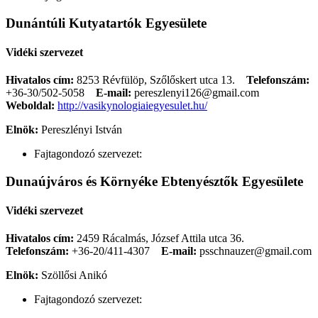
Dunántúli Kutyatartók Egyesülete
Vidéki szervezet
Hivatalos cím:
8253 Révfülöp, Szőlőskert utca 13.
Telefonszám:
+36-30/502-5058
E-mail:
pereszlenyi126@gmail.com
Weboldal:
http://vasikynologiaiegyesulet.hu/
Elnök:
Pereszlényi István
Fajtagondozó szervezet:
Dunaújváros és Környéke Ebtenyésztők Egyesülete
Vidéki szervezet
Hivatalos cím:
2459 Rácalmás, József Attila utca 36.
Telefonszám:
+36-20/411-4307
E-mail:
psschnauzer@gmail.com
Elnök:
Szöllősi Anikó
Fajtagondozó szervezet: