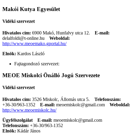
Makói Kutya Egyesület
Vidéki szervezet
Hivatalos cím:
6900 Makó, Hunfalvy utca 12.
E-mail:
delalfoldi@t-online.hu
Weboldal:
http://www.meoemako.gportal.hu/
Elnök:
Kardos László
Fajtagondozó szervezet:
MEOE Miskolci Önálló Jogú Szervezete
Vidéki szervezet
Hivatalos cím:
3526 Miskolc, Állomás utca 5.
Telefonszám:
+36-30/963-1352
E-mail:
meoemiskolc@gmail.com
Weboldal:
http://www.meoemiskolc.hu/
Ügyfélszolgálat
E-mail:
meoemiskolc@gmail.com
Telefonszám:
+36-30/963-1352
Elnök:
Kádár János