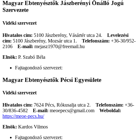
Magyar Ebtenyésztők Jászberényi Önálló Jogú
Szervezete
Vidéki szervezet
Hivatalos cím:
5100 Jászberény, Vásártér utca 24.
Levelezési
cím:
5100 Jászberény, Mozsár utca 1.
Telefonszám:
+36-30/952-
2106
E-mail:
mejasz1970@freemail.hu
Elnök:
P. Szabó Béla
Fajtagondozó szervezet:
Magyar Ebtenyésztők Pécsi Egyesülete
Vidéki szervezet
Hivatalos cím:
7624 Pécs, Rókusalja utca 2.
Telefonszám:
+36-
30/836-4582
E-mail:
meoepecs@gmail.com
Weboldal:
https://meoe-pecs.hu/
Elnök:
Kardos Vilmos
Fajtagondozó szervezet: