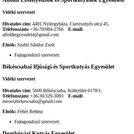
Vidéki szervezet
Hivatalos cím:
4481 Nyíregyháza, Cseresznyés utca 45.
Telefonszám:
+36-70/984-2766
E-mail:
alfoldiegyesulet4@gmail.com
Elnök:
Szabó Sándor Zsolt
Fajtagondozó szervezet:
Békéscsabai Ifjúsági és Sportkutyás Egyesület
Vidéki szervezet
Hivatalos cím:
5600 Békéscsaba, Külterület 0178/1.
Telefonszám:
+36-30/329-3083
E-mail:
meoeszbekescsaba@gmail.com
Elnök:
Fehér Bettina
Fajtagondozó szervezet:
Dombóvári Kutyás Egyesület