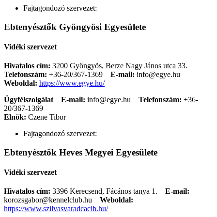
Fajtagondozó szervezet:
Ebtenyésztők Gyöngyösi Egyesülete
Vidéki szervezet
Hivatalos cím:
3200 Gyöngyös, Berze Nagy János utca 33.
Telefonszám:
+36-20/367-1369
E-mail:
info@egye.hu
Weboldal:
https://www.egye.hu/
Ügyfélszolgálat
E-mail:
info@egye.hu
Telefonszám:
+36-
20/367-1369
Elnök:
Czene Tibor
Fajtagondozó szervezet:
Ebtenyésztők Heves Megyei Egyesülete
Vidéki szervezet
Hivatalos cím:
3396 Kerecsend, Fácános tanya 1.
E-mail:
korozsgabor@kennelclub.hu
Weboldal:
https://www.szilvasvaradcacib.hu/