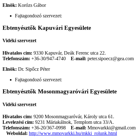
Elnök:
Korózs Gábor
Fajtagondozó szervezet:
Ebtenyésztők Kapuvári Egyesülete
Vidéki szervezet
Hivatalos cím:
9330 Kapuvár, Deák Ferenc utca 22.
Telefonszám:
+36-30/947-4740
E-mail:
peter.sipoecz@gea.com
Elnök:
Dr. Sipőcz Péter
Fajtagondozó szervezet:
Ebtenyésztők Mosonmagyaróvári Egyesülete
Vidéki szervezet
Hivatalos cím:
9200 Mosonmagyaróvár, Károly utca 61.
Levelezési cím:
9231 Máriakálnok, Templom utca 33/A.
Telefonszám:
+36-20/367-0998
E-mail:
Mmovarkki@gmail.com
Weboldal:
http://www.mmovarkki.hu/mkki_rolunk.html