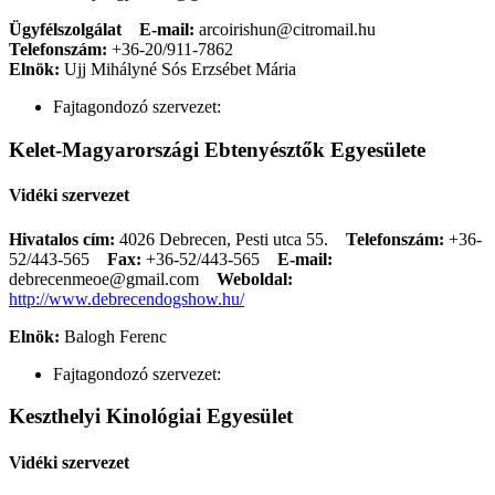
Ügyfélszolgálat
E-mail:
arcoirishun@citromail.hu
Telefonszám:
+36-20/911-7862
Elnök:
Ujj Mihályné Sós Erzsébet Mária
Fajtagondozó szervezet:
Kelet-Magyarországi Ebtenyésztők Egyesülete
Vidéki szervezet
Hivatalos cím:
4026 Debrecen, Pesti utca 55.
Telefonszám:
+36-
52/443-565
Fax:
+36-52/443-565
E-mail:
debrecenmeoe@gmail.com
Weboldal:
http://www.debrecendogshow.hu/
Elnök:
Balogh Ferenc
Fajtagondozó szervezet:
Keszthelyi Kinológiai Egyesület
Vidéki szervezet