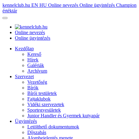
kennelclub.hu
EN
HU
Online nevezés
Online ügyintézés
Champion
értéktár
Online nevezés
Online ügyintézés
Kezdőlap
Kereső
Hírek
Galériák
Archívum
Szervezet
Vezetőség
Bírók
Bírói testületek
Fajtaklubok
Vidéki szervezetek
Sportegyesületek
Junior Handler és Gyermek kutyapár
Ügyintézés
Letölthető dokumentumok
Díjszabás
Alombejelentés menete