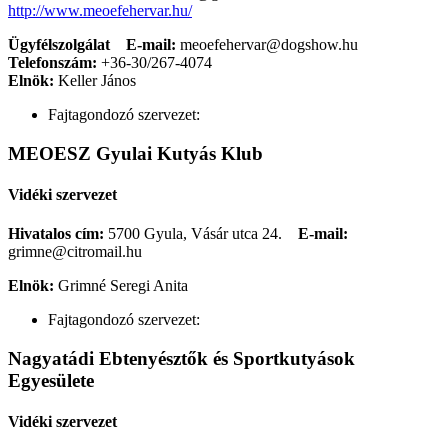
http://www.meoefehervar.hu/
Ügyfélszolgálat
E-mail:
meoefehervar@dogshow.hu
Telefonszám:
+36-30/267-4074
Elnök:
Keller János
Fajtagondozó szervezet:
MEOESZ Gyulai Kutyás Klub
Vidéki szervezet
Hivatalos cím:
5700 Gyula, Vásár utca 24.
E-mail:
grimne@citromail.hu
Elnök:
Grimné Seregi Anita
Fajtagondozó szervezet:
Nagyatádi Ebtenyésztők és Sportkutyások
Egyesülete
Vidéki szervezet