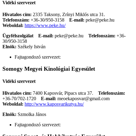
Vidéki szervezet
Hivatalos cím:
2335 Taksony, Zrínyi Miklós utca 31.
Telefonszám:
+36-30/950-3158
E-mail:
peke@peke.hu
Weboldal:
https://www.peke.hu/
Ügyfélszolgálat
E-mail:
peke@peke.hu
Telefonszám:
+36-
30/950-3158
Elnök:
Székely István
Fajtagondozó szervezet:
Somogy Megyei Kinológiai Egyesület
Vidéki szervezet
Hivatalos cím:
7400 Kaposvár, Pipacs utca 37.
Telefonszám:
+36-70/702-1720
E-mail:
meoekaposvar@gmail.com
Weboldal:
http://www.kaposvarikutya.hu/
Elnök:
Szmolka János
Fajtagondozó szervezet: