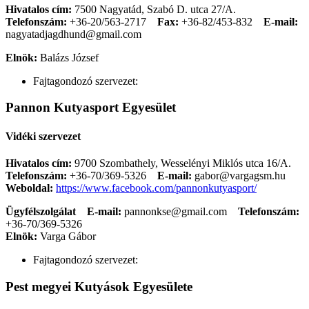
Hivatalos cím:
7500 Nagyatád, Szabó D. utca 27/A.
Telefonszám:
+36-20/563-2717
Fax:
+36-82/453-832
E-mail:
nagyatadjagdhund@gmail.com
Elnök:
Balázs József
Fajtagondozó szervezet:
Pannon Kutyasport Egyesület
Vidéki szervezet
Hivatalos cím:
9700 Szombathely, Wesselényi Miklós utca 16/A.
Telefonszám:
+36-70/369-5326
E-mail:
gabor@vargagsm.hu
Weboldal:
https://www.facebook.com/pannonkutyasport/
Ügyfélszolgálat
E-mail:
pannonkse@gmail.com
Telefonszám:
+36-70/369-5326
Elnök:
Varga Gábor
Fajtagondozó szervezet:
Pest megyei Kutyások Egyesülete