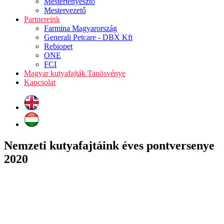
Mestertenyésztő
Mestervezető
Partnereink
Farmina Magyarország
Generali Petcare - DBX Kft
Rebiopet
ONE
FCI
Magyar kutyafajták Tanösvénye
Kapcsolat
Nemzeti kutyafajtáink éves pontversenye
2020