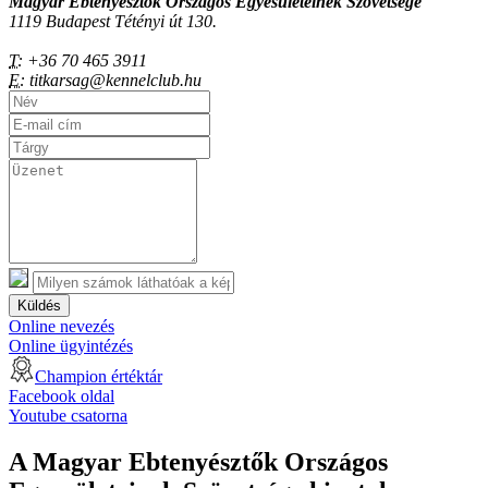
Magyar Ebtenyésztők Országos Egyesületeinek Szövetsége
1119 Budapest Tétényi út 130.
T:
+36 70 465 3911
E:
titkarsag@kennelclub.hu
Küldés
Online nevezés
Online ügyintézés
Champion értéktár
Facebook oldal
Youtube csatorna
A Magyar Ebtenyésztők Országos