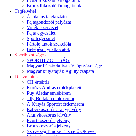
Ezüst fokozatú támogatóink
Bronz fokozatú támogatóink
Tagfelvétel
Általános tájékoztató
Fajtagondozói pályázat
Vidéki szervezet
Fajta egyesület
Sportegyesület
Pártoló tagok szekciója
Belépési nyilatkozatok
Sportbizottságok
SPORTBIZOTTSÁG
Magyar Pásztorkutyák Világszövetsége
Magyar kutyafajták Agility csapata
Díjazottaink
CH értéktár
Korózs András emlékplakett
Puy Aladár emlékérem
Jilly Bertalan emlékérem
A Kutyás Sportért érdemérem
Babérkoszorús aranyjelvény
Aranykoszorús jelvény
Ezüstkoszorús jelvény
Bronzkoszorús jelvény
Szövetség Elnöke Elismerő Oklevél