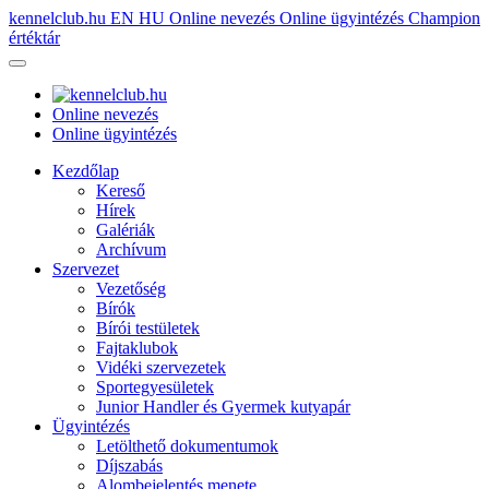
kennelclub.hu
EN
HU
Online nevezés
Online ügyintézés
Champion
értéktár
Online nevezés
Online ügyintézés
Kezdőlap
Kereső
Hírek
Galériák
Archívum
Szervezet
Vezetőség
Bírók
Bírói testületek
Fajtaklubok
Vidéki szervezetek
Sportegyesületek
Junior Handler és Gyermek kutyapár
Ügyintézés
Letölthető dokumentumok
Díjszabás
Alombejelentés menete