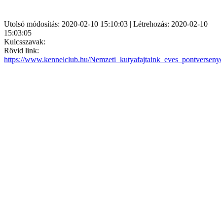
Utolsó módosítás: 2020-02-10 15:10:03 | Létrehozás: 2020-02-10
15:03:05
Kulcsszavak:
Rövid link:
https://www.kennelclub.hu/Nemzeti_kutyafajtaink_eves_pontversen