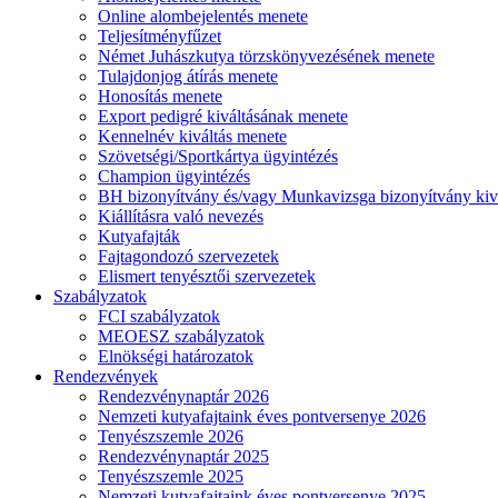
Online alombejelentés menete
Teljesítményfűzet
Német Juhászkutya törzskönyvezésének menete
Tulajdonjog átírás menete
Honosítás menete
Export pedigré kiváltásának menete
Kennelnév kiváltás menete
Szövetségi/Sportkártya ügyintézés
Champion ügyintézés
BH bizonyítvány és/vagy Munkavizsga bizonyítvány kiv
Kiállításra való nevezés
Kutyafajták
Fajtagondozó szervezetek
Elismert tenyésztői szervezetek
Szabályzatok
FCI szabályzatok
MEOESZ szabályzatok
Elnökségi határozatok
Rendezvények
Rendezvénynaptár 2026
Nemzeti kutyafajtaink éves pontversenye 2026
Tenyészszemle 2026
Rendezvénynaptár 2025
Tenyészszemle 2025
Nemzeti kutyafajtaink éves pontversenye 2025