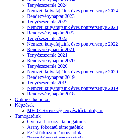
Tenyészszemle 2024
Nemzeti kutyafajtáink éves pontversenye 2024
Rendezvénynaptár 2023
Tenyészszemle 2023
Nemzeti kutyafajtáink éves pontversenye 2023
Rendezvénynaptár 2022
Tenyészszemle 2022
Nemzeti kutyafajtáink éves pontversenye 2022
Rendezvénynaptár 2021
Tenyészszemle 2021
Rendezvénynaptár 2020
Tenyészszemle 2020
Nemzeti kutyafajtáink éves pontversenye 2020
Rendezvénynaptár 2019
Tenyészszemle 2019
Nemzeti kutyafajtáink éves pontversenye 2019
Rendezvénynaptár 2018
Online Champion
Képzések
MEOE Szövetség tenyésztői tanfolyam
Támogatóink
Gyémánt fokozat támogatóink
Arany fokozatú támogatóink
Ezüst fokozatú támogatóink