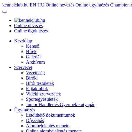
kennelclub.hu
EN
HU
Online nevezés
Online ügyintézés
Champion é
Online nevezés
Online ügyintézés
Kezdőlap
Kereső
Hírek
Galériák
Archívum
Szervezet
Vezetőség
Bírók
Bírói testületek
Fajtaklubok
Vidéki szervezetek
Sportegyesületek
Junior Handler és Gyermek kutyapár
Ügyintézés
Letölthető dokumentumok
Díjszabás
Alombejelentés menete
Online alombejelentés menete