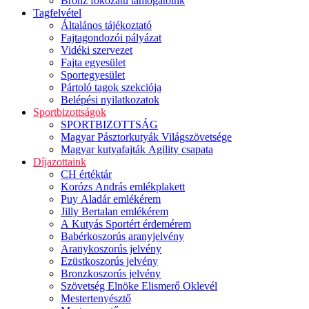
Bronz fokozatú támogatóink
Tagfelvétel
Általános tájékoztató
Fajtagondozói pályázat
Vidéki szervezet
Fajta egyesület
Sportegyesület
Pártoló tagok szekciója
Belépési nyilatkozatok
Sportbizottságok
SPORTBIZOTTSÁG
Magyar Pásztorkutyák Világszövetsége
Magyar kutyafajták Agility csapata
Díjazottaink
CH értéktár
Korózs András emlékplakett
Puy Aladár emlékérem
Jilly Bertalan emlékérem
A Kutyás Sportért érdemérem
Babérkoszorús aranyjelvény
Aranykoszorús jelvény
Ezüstkoszorús jelvény
Bronzkoszorús jelvény
Szövetség Elnöke Elismerő Oklevél
Mestertenyésztő