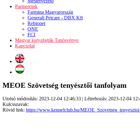
Mestervezető
Partnereink
Farmina Magyarország
Generali Petcare - DBX Kft
Rebiopet
ONE
FCI
Magyar kutyafajták Tanösvénye
Kapcsolat
MEOE Szövetség tenyésztői tanfolyam
Utolsó módosítás: 2023-12-04 12:46:33 | Létrehozás: 2023-12-04 12:
Kulcsszavak:
Rövid link:
https://www.kennelclub.hu/MEOE_Szovetseg_tenyesztoi