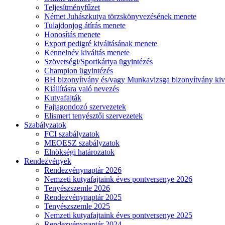
Teljesítményfűzet
Német Juhászkutya törzskönyvezésének menete
Tulajdonjog átírás menete
Honosítás menete
Export pedigré kiváltásának menete
Kennelnév kiváltás menete
Szövetségi/Sportkártya ügyintézés
Champion ügyintézés
BH bizonyítvány és/vagy Munkavizsga bizonyítvány kiv
Kiállításra való nevezés
Kutyafajták
Fajtagondozó szervezetek
Elismert tenyésztői szervezetek
Szabályzatok
FCI szabályzatok
MEOESZ szabályzatok
Elnökségi határozatok
Rendezvények
Rendezvénynaptár 2026
Nemzeti kutyafajtaink éves pontversenye 2026
Tenyészszemle 2026
Rendezvénynaptár 2025
Tenyészszemle 2025
Nemzeti kutyafajtaink éves pontversenye 2025
Rendezvénynaptár 2024