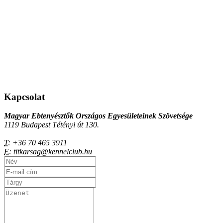
Kapcsolat
Magyar Ebtenyésztők Országos Egyesületeinek Szövetsége
1119 Budapest Tétényi út 130.
T:
+36 70 465 3911
E:
titkarsag@kennelclub.hu