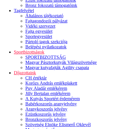
Ezüst fokozatú támogatóink
Bronz fokozatú támogatóink
Tagfelvétel
Általános tájékoztató
Fajtagondozói pályázat
Vidéki szervezet
Fajta egyesület
Sportegyesület
Pártoló tagok szekciója
Belépési nyilatkozatok
Sportbizottságok
SPORTBIZOTTSÁG
Magyar Pásztorkutyák Világszövetsége
Magyar kutyafajták Agility csapata
Díjazottaink
CH értéktár
Korózs András emlékplakett
Puy Aladár emlékérem
Jilly Bertalan emlékérem
A Kutyás Sportért érdemérem
Babérkoszorús aranyjelvény
Aranykoszorús jelvény
Ezüstkoszorús jelvény
Bronzkoszorús jelvény
Szövetség Elnöke Elismerő Oklevél