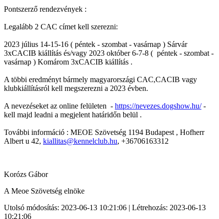
Pontszerző rendezvények :
Legalább 2 CAC címet kell szerezni:
2023 július 14-15-16 ( péntek - szombat - vasárnap ) Sárvár
3xCACIB kiállítás és/vagy 2023 október 6-7-8 ( péntek - szombat -
vasárnap ) Komárom 3xCACIB kiállítás .
A többi eredményt bármely magyarországi CAC,CACIB vagy
klubkiállításról kell megszerezni a 2023 évben.
A nevezéseket az online felületen -
https://nevezes.dogshow.hu/
-
kell majd leadni a megjelent határidőn belül .
További információ : MEOE Szövetség 1194 Budapest , Hofherr
Albert u 42,
kiallitas@kennelclub.hu
, +36706163312
Korózs Gábor
A Meoe Szövetség elnöke
Utolsó módosítás: 2023-06-13 10:21:06 | Létrehozás: 2023-06-13
10:21:06