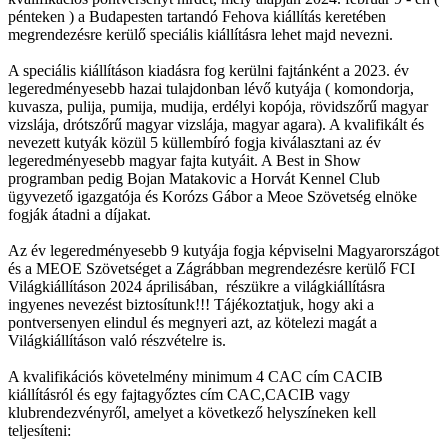
pénteken ) a Budapesten tartandó Fehova kiállítás keretében
megrendezésre kerülő speciális kiállításra lehet majd nevezni.
A speciális kiállításon kiadásra fog kerülni fajtánként a 2023. év
legeredményesebb hazai tulajdonban lévő kutyája ( komondorja,
kuvasza, pulija, pumija, mudija, erdélyi kopója, rövidszőrű magyar
vizslája, drótszőrű magyar vizslája, magyar agara). A kvalifikált és
nevezett kutyák közül 5 küllembíró fogja kiválasztani az év
legeredményesebb magyar fajta kutyáit. A Best in Show
programban pedig Bojan Matakovic a Horvát Kennel Club
ügyvezető igazgatója és Korózs Gábor a Meoe Szövetség elnöke
fogják átadni a díjakat.
Az év legeredményesebb 9 kutyája fogja képviselni Magyarországot
és a MEOE Szövetséget a Zágrábban megrendezésre kerülő FCI
Világkiállításon 2024 áprilisában, részükre a világkiállításra
ingyenes nevezést biztosítunk!!! Tájékoztatjuk, hogy aki a
pontversenyen elindul és megnyeri azt, az kötelezi magát a
Világkiállításon való részvételre is.
A kvalifikációs követelmény minimum 4 CAC cím CACIB
kiállításról és egy fajtagyőztes cím CAC,CACIB vagy
klubrendezvényről, amelyet a következő helyszíneken kell
teljesíteni: