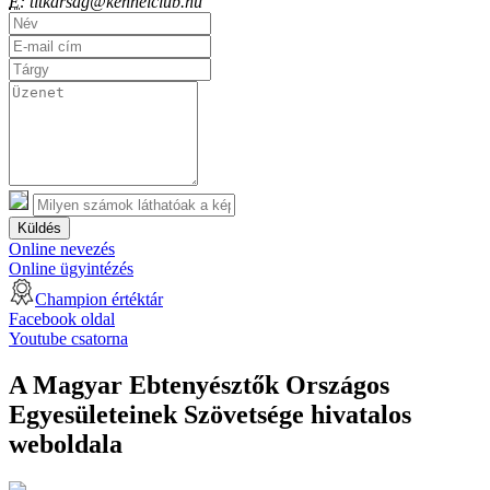
E:
titkarsag@kennelclub.hu
Küldés
Online nevezés
Online ügyintézés
Champion értéktár
Facebook oldal
Youtube csatorna
A Magyar Ebtenyésztők Országos
Egyesületeinek Szövetsége hivatalos
weboldala