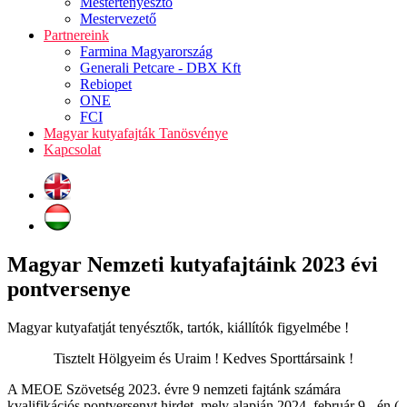
Mestertenyésztő
Mestervezető
Partnereink
Farmina Magyarország
Generali Petcare - DBX Kft
Rebiopet
ONE
FCI
Magyar kutyafajták Tanösvénye
Kapcsolat
Magyar Nemzeti kutyafajtáink 2023 évi
pontversenye
Magyar kutyafatját tenyésztők, tartók, kiállítók figyelmébe !
Tisztelt Hölgyeim és Uraim ! Kedves Sporttársaink !
A MEOE Szövetség 2023. évre 9 nemzeti fajtánk számára
kvalifikációs pontversenyt hirdet, mely alapján 2024. február 9 - én (