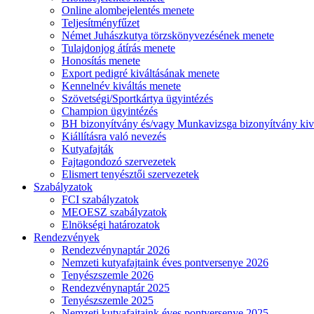
Online alombejelentés menete
Teljesítményfűzet
Német Juhászkutya törzskönyvezésének menete
Tulajdonjog átírás menete
Honosítás menete
Export pedigré kiváltásának menete
Kennelnév kiváltás menete
Szövetségi/Sportkártya ügyintézés
Champion ügyintézés
BH bizonyítvány és/vagy Munkavizsga bizonyítvány kiv
Kiállításra való nevezés
Kutyafajták
Fajtagondozó szervezetek
Elismert tenyésztői szervezetek
Szabályzatok
FCI szabályzatok
MEOESZ szabályzatok
Elnökségi határozatok
Rendezvények
Rendezvénynaptár 2026
Nemzeti kutyafajtaink éves pontversenye 2026
Tenyészszemle 2026
Rendezvénynaptár 2025
Tenyészszemle 2025
Nemzeti kutyafajtaink éves pontversenye 2025