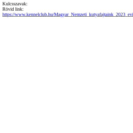
Kulcsszavak:
Rövid link:
https://www.kennelclub.hu/Magyar_Nemzeti_kutyafajtaink_2023_ev