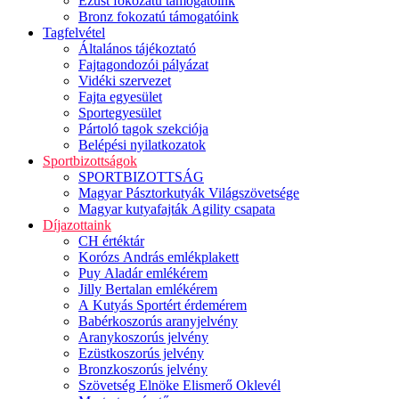
Ezüst fokozatú támogatóink
Bronz fokozatú támogatóink
Tagfelvétel
Általános tájékoztató
Fajtagondozói pályázat
Vidéki szervezet
Fajta egyesület
Sportegyesület
Pártoló tagok szekciója
Belépési nyilatkozatok
Sportbizottságok
SPORTBIZOTTSÁG
Magyar Pásztorkutyák Világszövetsége
Magyar kutyafajták Agility csapata
Díjazottaink
CH értéktár
Korózs András emlékplakett
Puy Aladár emlékérem
Jilly Bertalan emlékérem
A Kutyás Sportért érdemérem
Babérkoszorús aranyjelvény
Aranykoszorús jelvény
Ezüstkoszorús jelvény
Bronzkoszorús jelvény
Szövetség Elnöke Elismerő Oklevél