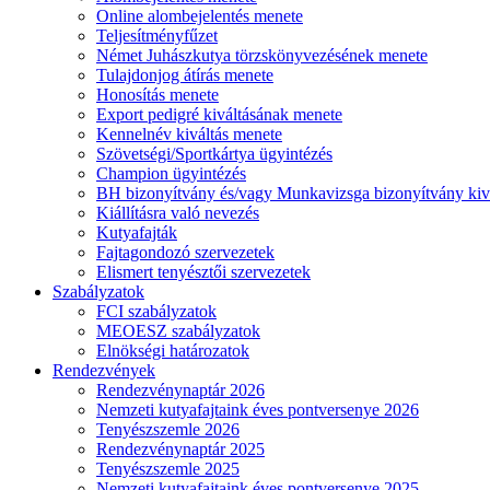
Online alombejelentés menete
Teljesítményfűzet
Német Juhászkutya törzskönyvezésének menete
Tulajdonjog átírás menete
Honosítás menete
Export pedigré kiváltásának menete
Kennelnév kiváltás menete
Szövetségi/Sportkártya ügyintézés
Champion ügyintézés
BH bizonyítvány és/vagy Munkavizsga bizonyítvány kiv
Kiállításra való nevezés
Kutyafajták
Fajtagondozó szervezetek
Elismert tenyésztői szervezetek
Szabályzatok
FCI szabályzatok
MEOESZ szabályzatok
Elnökségi határozatok
Rendezvények
Rendezvénynaptár 2026
Nemzeti kutyafajtaink éves pontversenye 2026
Tenyészszemle 2026
Rendezvénynaptár 2025
Tenyészszemle 2025
Nemzeti kutyafajtaink éves pontversenye 2025