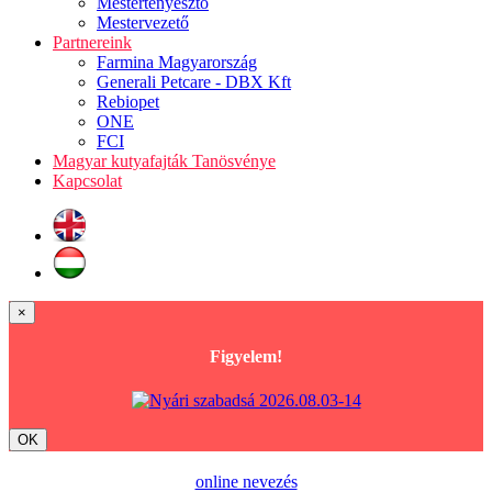
Mestertenyésztő
Mestervezető
Partnereink
Farmina Magyarország
Generali Petcare - DBX Kft
Rebiopet
ONE
FCI
Magyar kutyafajták Tanösvénye
Kapcsolat
×
Figyelem!
OK
online nevezés