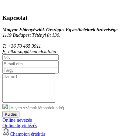
Kapcsolat
Magyar Ebtenyésztők Országos Egyesületeinek Szövetsége
1119 Budapest Tétényi út 130.
T:
+36 70 465 3911
E:
titkarsag@kennelclub.hu
Küldés
Online nevezés
Online ügyintézés
Champion értéktár