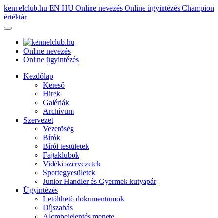
kennelclub.hu
EN
HU
Online nevezés
Online ügyintézés
Champion
értéktár
Online nevezés
Online ügyintézés
Kezdőlap
Kereső
Hírek
Galériák
Archívum
Szervezet
Vezetőség
Bírók
Bírói testületek
Fajtaklubok
Vidéki szervezetek
Sportegyesületek
Junior Handler és Gyermek kutyapár
Ügyintézés
Letölthető dokumentumok
Díjszabás
Alombejelentés menete