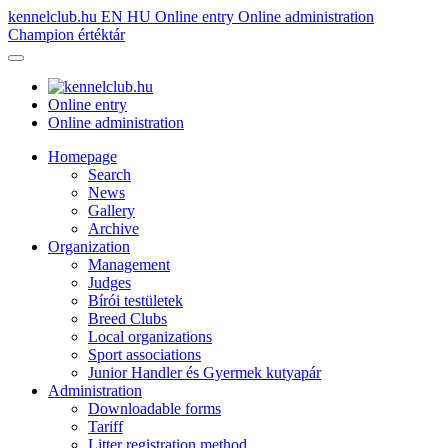
kennelclub.hu
EN
HU
Online entry
Online administration
Champion értéktár
Online entry
Online administration
Homepage
Search
News
Gallery
Archive
Organization
Management
Judges
Bírói testületek
Breed Clubs
Local organizations
Sport associations
Junior Handler és Gyermek kutyapár
Administration
Downloadable forms
Tariff
Litter registration method