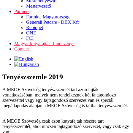
Mestertenyésztő
Mestervezető
Partners
Farmina Magyarország
Generali Petcare - DBX Kft
Rebiopet
ONE
FCI
Magyar kutyafajták Tanösvénye
Contact
Tenyészszemle 2019
A MEOE Szövetség tenyészszemlét tart azon fajták
vonatkozásában, melyek nem rendelkeznek két fajtagondozó
szervezettel vagy egy fajtagondozó szervezet van és speciál
megállapodás alapján a MEOE Szövetség is tarthat tenyészszemlét.
A MEOE Szövetség csak azon kutyafajták részére tart
tenyészszemlét, ahol nincsen fajtagondozó szervezet, vagy csak egy
van.