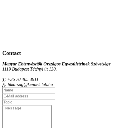
Contact
Magyar Ebtenyésztők Országos Egyesületeinek Szövetsége
1119 Budapest Tétényi út 130.
T:
+36 70 465 3911
E:
titkarsag@kennelclub.hu