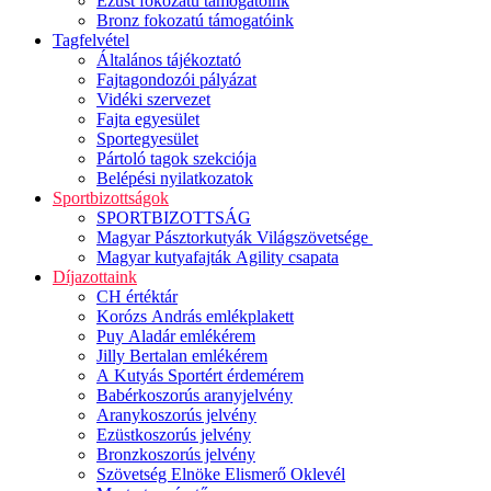
Ezüst fokozatú támogatóink
Bronz fokozatú támogatóink
Tagfelvétel
Általános tájékoztató
Fajtagondozói pályázat
Vidéki szervezet
Fajta egyesület
Sportegyesület
Pártoló tagok szekciója
Belépési nyilatkozatok
Sportbizottságok
SPORTBIZOTTSÁG
Magyar Pásztorkutyák Világszövetsége
Magyar kutyafajták Agility csapata
Díjazottaink
CH értéktár
Korózs András emlékplakett
Puy Aladár emlékérem
Jilly Bertalan emlékérem
A Kutyás Sportért érdemérem
Babérkoszorús aranyjelvény
Aranykoszorús jelvény
Ezüstkoszorús jelvény
Bronzkoszorús jelvény
Szövetség Elnöke Elismerő Oklevél