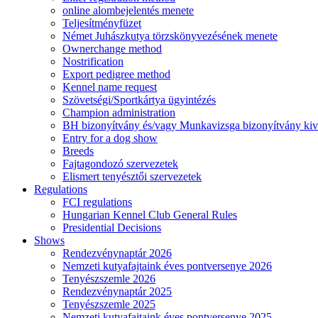
online alombejelentés menete
Teljesítményfüzet
Német Juhászkutya törzskönyvezésének menete
Ownerchange method
Nostrification
Export pedigree method
Kennel name request
Szövetségi/Sportkártya ügyintézés
Champion administration
BH bizonyítvány és/vagy Munkavizsga bizonyítvány kiv
Entry for a dog show
Breeds
Fajtagondozó szervezetek
Elismert tenyésztői szervezetek
Regulations
FCI regulations
Hungarian Kennel Club General Rules
Presidential Decisions
Shows
Rendezvénynaptár 2026
Nemzeti kutyafajtaink éves pontversenye 2026
Tenyészszemle 2026
Rendezvénynaptár 2025
Tenyészszemle 2025
Nemzeti kutyafajtaink éves pontversenye 2025