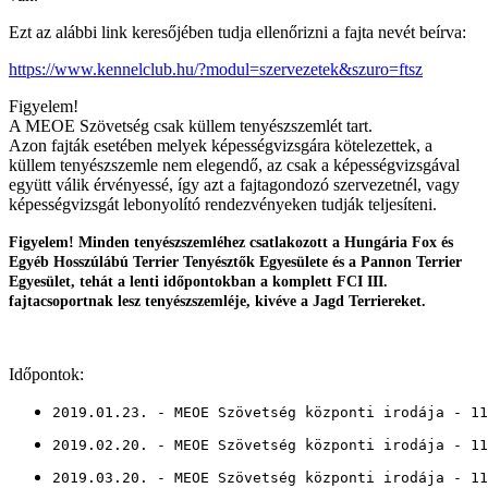
Ezt az alábbi link keresőjében tudja ellenőrizni a fajta nevét beírva:
https://www.kennelclub.hu/?modul=szervezetek&szuro=ftsz
Figyelem!
A MEOE Szövetség csak küllem tenyészszemlét tart.
Azon fajták esetében melyek képességvizsgára kötelezettek, a
küllem tenyészszemle nem elegendő, az csak a képességvizsgával
együtt válik érvényessé, így azt a fajtagondozó szervezetnél, vagy
képességvizsgát lebonyolító rendezvényeken tudják teljesíteni.
Figyelem! Minden tenyészszemléhez csatlakozott a Hungária Fox és
Egyéb Hosszúlábú Terrier Tenyésztők Egyesülete és a Pannon Terrier
Egyesület, tehát a lenti időpontokban a komplett FCI III.
fajtacsoportnak lesz tenyészszemléje, kivéve a Jagd Terriereket.
Időpontok:
2019.01.23. - MEOE Szövetség központi irodája - 11
2019.02.20. - MEOE Szövetség központi irodája - 11
2019.03.20. - MEOE Szövetség központi irodája - 11