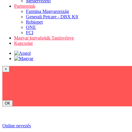
Mestervezető
Partnereink
Farmina Magyarország
Generali Petcare - DBX Kft
Rebiopet
ONE
FCI
Magyar kutyafajták Tanösvénye
Kapcsolat
×
OK
Online nevezés