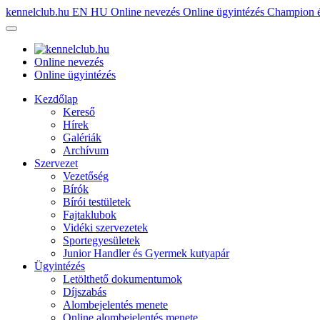
kennelclub.hu
EN
HU
Online nevezés
Online ügyintézés
Champion é
Online nevezés
Online ügyintézés
Kezdőlap
Kereső
Hírek
Galériák
Archívum
Szervezet
Vezetőség
Bírók
Bírói testületek
Fajtaklubok
Vidéki szervezetek
Sportegyesületek
Junior Handler és Gyermek kutyapár
Ügyintézés
Letölthető dokumentumok
Díjszabás
Alombejelentés menete
Online alombejelentés menete