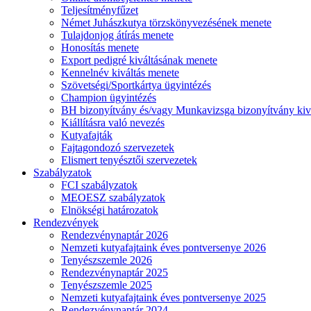
Teljesítményfűzet
Német Juhászkutya törzskönyvezésének menete
Tulajdonjog átírás menete
Honosítás menete
Export pedigré kiváltásának menete
Kennelnév kiváltás menete
Szövetségi/Sportkártya ügyintézés
Champion ügyintézés
BH bizonyítvány és/vagy Munkavizsga bizonyítvány kiv
Kiállításra való nevezés
Kutyafajták
Fajtagondozó szervezetek
Elismert tenyésztői szervezetek
Szabályzatok
FCI szabályzatok
MEOESZ szabályzatok
Elnökségi határozatok
Rendezvények
Rendezvénynaptár 2026
Nemzeti kutyafajtaink éves pontversenye 2026
Tenyészszemle 2026
Rendezvénynaptár 2025
Tenyészszemle 2025
Nemzeti kutyafajtaink éves pontversenye 2025
Rendezvénynaptár 2024