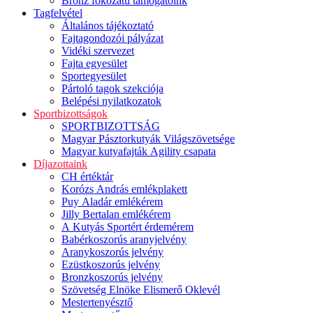
Bronz fokozatú támogatóink
Tagfelvétel
Általános tájékoztató
Fajtagondozói pályázat
Vidéki szervezet
Fajta egyesület
Sportegyesület
Pártoló tagok szekciója
Belépési nyilatkozatok
Sportbizottságok
SPORTBIZOTTSÁG
Magyar Pásztorkutyák Világszövetsége
Magyar kutyafajták Agility csapata
Díjazottaink
CH értéktár
Korózs András emlékplakett
Puy Aladár emlékérem
Jilly Bertalan emlékérem
A Kutyás Sportért érdemérem
Babérkoszorús aranyjelvény
Aranykoszorús jelvény
Ezüstkoszorús jelvény
Bronzkoszorús jelvény
Szövetség Elnöke Elismerő Oklevél
Mestertenyésztő