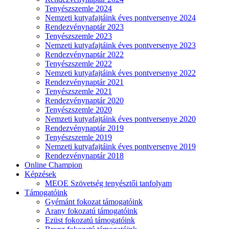
Tenyészszemle 2024
Nemzeti kutyafajtáink éves pontversenye 2024
Rendezvénynaptár 2023
Tenyészszemle 2023
Nemzeti kutyafajtáink éves pontversenye 2023
Rendezvénynaptár 2022
Tenyészszemle 2022
Nemzeti kutyafajtáink éves pontversenye 2022
Rendezvénynaptár 2021
Tenyészszemle 2021
Rendezvénynaptár 2020
Tenyészszemle 2020
Nemzeti kutyafajtáink éves pontversenye 2020
Rendezvénynaptár 2019
Tenyészszemle 2019
Nemzeti kutyafajtáink éves pontversenye 2019
Rendezvénynaptár 2018
Online Champion
Képzések
MEOE Szövetség tenyésztői tanfolyam
Támogatóink
Gyémánt fokozat támogatóink
Arany fokozatú támogatóink
Ezüst fokozatú támogatóink