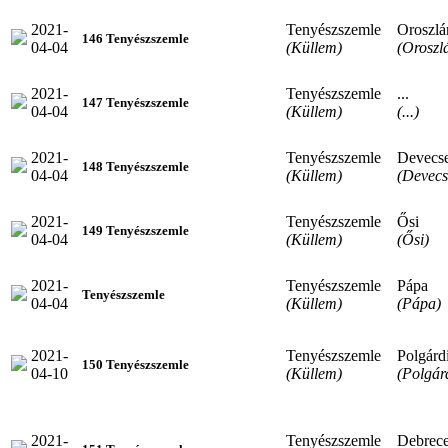
2021-
Tenyészszemle
Oroszlá
146 Tenyészszemle
04-04
(Küllem)
(Oroszl
2021-
Tenyészszemle
...
147 Tenyészszemle
04-04
(Küllem)
(...)
2021-
Tenyészszemle
Devecs
148 Tenyészszemle
04-04
(Küllem)
(Devecs
2021-
Tenyészszemle
Ősi
149 Tenyészszemle
04-04
(Küllem)
(Ősi)
2021-
Tenyészszemle
Pápa
Tenyészszemle
04-04
(Küllem)
(Pápa)
2021-
Tenyészszemle
Polgárd
150 Tenyészszemle
04-10
(Küllem)
(Polgár
2021-
Tenyészszemle
Debrec