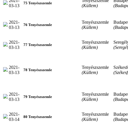
2021-
Tenyészszemle
Budape
75 Tenyészszemle
03-13
(Küllem)
(Budape
2021-
Tenyészszemle
Budape
76 Tenyészszemle
03-13
(Küllem)
(Budape
2021-
Tenyészszemle
Seregél
77 Tenyészszemle
03-13
(Küllem)
(Seregél
2021-
Tenyészszemle
Székesf
78 Tenyészszemle
03-13
(Küllem)
(Székes
2021-
Tenyészszemle
Budape
79 Tenyészszemle
03-13
(Küllem)
(Budape
2021-
Tenyészszemle
Budape
80 Tenyészszemle
03-14
(Küllem)
(Budape