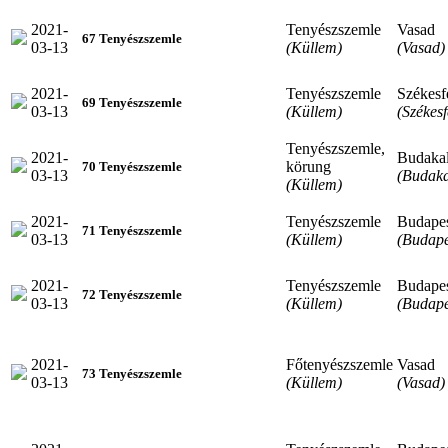
2021-
Tenyészszemle
Vasad
67 Tenyészszemle
03-13
(Küllem)
(Vasad)
2021-
Tenyészszemle
Székesf
69 Tenyészszemle
03-13
(Küllem)
(Székes
Tenyészszemle,
2021-
Budaka
körung
70 Tenyészszemle
03-13
(Budaka
(Küllem)
2021-
Tenyészszemle
Budape
71 Tenyészszemle
03-13
(Küllem)
(Budape
2021-
Tenyészszemle
Budape
72 Tenyészszemle
03-13
(Küllem)
(Budape
2021-
Főtenyészszemle
Vasad
73 Tenyészszemle
03-13
(Küllem)
(Vasad)