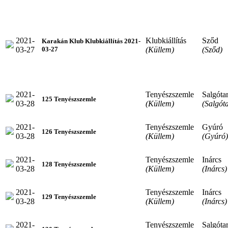
2021-
Klubkiállítás
Sződ
Karakán Klub Klubkiállítás 2021-
03-27
(Küllem)
(Sződ)
03-27
2021-
Tenyészszemle
Salgóta
125 Tenyészszemle
03-28
(Küllem)
(Salgót
2021-
Tenyészszemle
Gyúró
126 Tenyészszemle
03-28
(Küllem)
(Gyúró)
2021-
Tenyészszemle
Inárcs
128 Tenyészszemle
03-28
(Küllem)
(Inárcs)
2021-
Tenyészszemle
Inárcs
129 Tenyészszemle
03-28
(Küllem)
(Inárcs)
2021-
Tenyészszemle
Salgóta