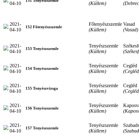
151 Tenyészszemle
04-10
(Küllem)
(Debrec
2021-
Főtenyészszemle
Vasad
152 Főtenyészszemle
04-10
(Küllem)
(Vasad)
2021-
Tenyészszemle
Székesf
153 Tenyészszemle
04-10
(Küllem)
(Székes
2021-
Tenyészszemle
Cegléd
154 Tenyészszemle
04-10
(Küllem)
(Cegléd
2021-
Tenyészszemle
Cegléd
155 Tenyészvizsga
04-10
(Küllem)
(Cegléd
2021-
Tenyészszemle
Kaposv
156 Tenyészszemle
04-10
(Küllem)
(Kaposv
2021-
Tenyészszemle
Szabads
157 Tenyészszemle
04-10
(Küllem)
(Szabad