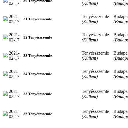
30 Tenyészszemle
02-17
(Küllem)
(Budape
2021-
Tenyészszemle
Budape
31 Tenyészszemle
02-17
(Küllem)
(Budape
2021-
Tenyészszemle
Budape
32 Tenyészszemle
02-17
(Küllem)
(Budape
2021-
Tenyészszemle
Budape
33 Tenyészszemle
02-17
(Küllem)
(Budape
2021-
Tenyészszemle
Budape
34 Tenyészszemle
02-17
(Küllem)
(Budape
2021-
Tenyészszemle
Budape
35 Tenyészszemle
02-17
(Küllem)
(Budape
2021-
Tenyészszemle
Budape
36 Tenyészszemle
02-17
(Küllem)
(Budape