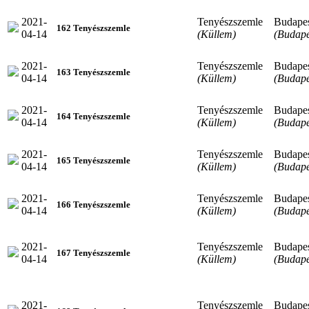
2021-
Tenyészszemle
Budape
162 Tenyészszemle
04-14
(Küllem)
(Budape
2021-
Tenyészszemle
Budape
163 Tenyészszemle
04-14
(Küllem)
(Budape
2021-
Tenyészszemle
Budape
164 Tenyészszemle
04-14
(Küllem)
(Budape
2021-
Tenyészszemle
Budape
165 Tenyészszemle
04-14
(Küllem)
(Budape
2021-
Tenyészszemle
Budape
166 Tenyészszemle
04-14
(Küllem)
(Budape
2021-
Tenyészszemle
Budape
167 Tenyészszemle
04-14
(Küllem)
(Budape
2021-
Tenyészszemle
Budape