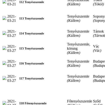
112 Tenyészszemle
03-21
(Küllem)
(Tököl)
2021-
Tenyészszemle
Sopony
113 Tenyészszemle
03-21
(Küllem)
(Sopony
2021-
Tenyészszemle
Tárnok
114 Tenyészszemle
03-27
(Küllem)
(Tárnok
Tenyészszemle,
2021-
Vác
körung
115 Tenyészszemle
03-27
(Vác)
(Küllem)
2021-
Tenyészszemle
Budape
116 Tenyészszemle
03-27
(Küllem)
(Budape
2021-
Tenyészszemle
Budape
117 Tenyészszemle
03-27
(Küllem)
(Budape
2021-
Főtenyészszemle
Sződ
118 Főtenyészszemle