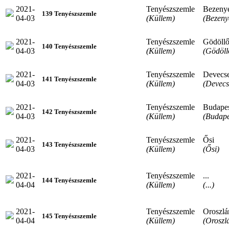
2021-
Tenyészszemle
Bezeny
139 Tenyészszemle
04-03
(Küllem)
(Bezeny
2021-
Tenyészszemle
Gödöll
140 Tenyészszemle
04-03
(Küllem)
(Gödöll
2021-
Tenyészszemle
Devecs
141 Tenyészszemle
04-03
(Küllem)
(Devecs
2021-
Tenyészszemle
Budape
142 Tenyészszemle
04-03
(Küllem)
(Budape
2021-
Tenyészszemle
Ősi
143 Tenyészszemle
04-03
(Küllem)
(Ősi)
2021-
Tenyészszemle
...
144 Tenyészszemle
04-04
(Küllem)
(...)
2021-
Tenyészszemle
Oroszlá
145 Tenyészszemle
04-04
(Küllem)
(Oroszl