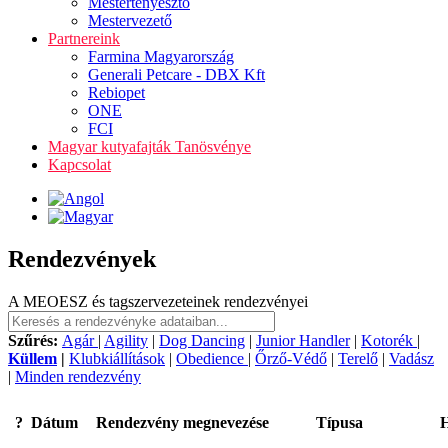
Mestertenyésztő
Mestervezető
Partnereink
Farmina Magyarország
Generali Petcare - DBX Kft
Rebiopet
ONE
FCI
Magyar kutyafajták Tanösvénye
Kapcsolat
Rendezvények
A MEOESZ és tagszervezeteinek rendezvényei
Szűrés:
Agár
|
Agility
|
Dog Dancing
|
Junior Handler
|
Kotorék
|
Küllem
|
Klubkiállítások
|
Obedience
|
Őrző-Védő
|
Terelő
|
Vadász
|
Minden rendezvény
?
Dátum
Rendezvény megnevezése
Típusa
H