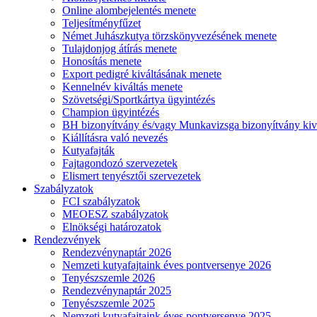
Online alombejelentés menete
Teljesítményfűzet
Német Juhászkutya törzskönyvezésének menete
Tulajdonjog átírás menete
Honosítás menete
Export pedigré kiváltásának menete
Kennelnév kiváltás menete
Szövetségi/Sportkártya ügyintézés
Champion ügyintézés
BH bizonyítvány és/vagy Munkavizsga bizonyítvány kiv
Kiállításra való nevezés
Kutyafajták
Fajtagondozó szervezetek
Elismert tenyésztői szervezetek
Szabályzatok
FCI szabályzatok
MEOESZ szabályzatok
Elnökségi határozatok
Rendezvények
Rendezvénynaptár 2026
Nemzeti kutyafajtaink éves pontversenye 2026
Tenyészszemle 2026
Rendezvénynaptár 2025
Tenyészszemle 2025
Nemzeti kutyafajtaink éves pontversenye 2025