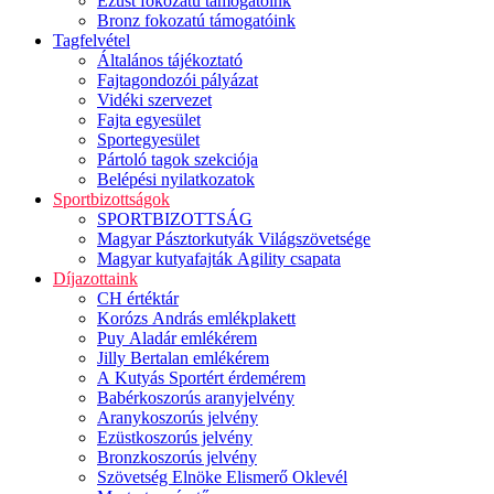
Ezüst fokozatú támogatóink
Bronz fokozatú támogatóink
Tagfelvétel
Általános tájékoztató
Fajtagondozói pályázat
Vidéki szervezet
Fajta egyesület
Sportegyesület
Pártoló tagok szekciója
Belépési nyilatkozatok
Sportbizottságok
SPORTBIZOTTSÁG
Magyar Pásztorkutyák Világszövetsége
Magyar kutyafajták Agility csapata
Díjazottaink
CH értéktár
Korózs András emlékplakett
Puy Aladár emlékérem
Jilly Bertalan emlékérem
A Kutyás Sportért érdemérem
Babérkoszorús aranyjelvény
Aranykoszorús jelvény
Ezüstkoszorús jelvény
Bronzkoszorús jelvény
Szövetség Elnöke Elismerő Oklevél