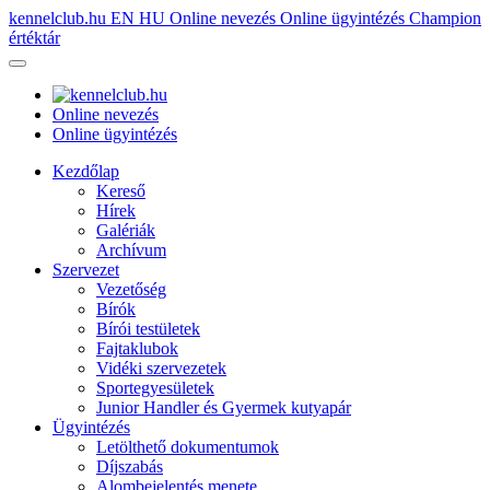
kennelclub.hu
EN
HU
Online nevezés
Online ügyintézés
Champion
értéktár
Online nevezés
Online ügyintézés
Kezdőlap
Kereső
Hírek
Galériák
Archívum
Szervezet
Vezetőség
Bírók
Bírói testületek
Fajtaklubok
Vidéki szervezetek
Sportegyesületek
Junior Handler és Gyermek kutyapár
Ügyintézés
Letölthető dokumentumok
Díjszabás
Alombejelentés menete