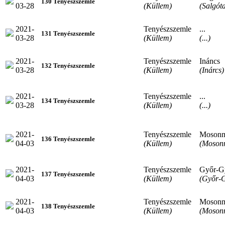
130 Tenyészszemle
03-28
(Küllem)
(Salgót
2021-
Tenyészszemle
...
131 Tenyészszemle
03-28
(Küllem)
(...)
2021-
Tenyészszemle
Ináncs
132 Tenyészszemle
03-28
(Küllem)
(Inárcs)
2021-
Tenyészszemle
...
134 Tenyészszemle
03-28
(Küllem)
(...)
2021-
Tenyészszemle
Mosonm
136 Tenyészszemle
04-03
(Küllem)
(Moson
2021-
Tenyészszemle
Győr-G
137 Tenyészszemle
04-03
(Küllem)
(Győr-G
2021-
Tenyészszemle
Mosonm
138 Tenyészszemle
04-03
(Küllem)
(Moson