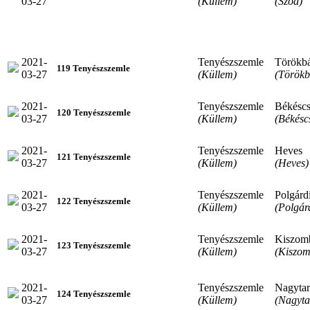
03-27
(Küllem)
(Sződ)
2021-
Tenyészszemle
Törökbá
119 Tenyészszemle
03-27
(Küllem)
(Törökb
2021-
Tenyészszemle
Békésc
120 Tenyészszemle
03-27
(Küllem)
(Békésc
2021-
Tenyészszemle
Heves
121 Tenyészszemle
03-27
(Küllem)
(Heves)
2021-
Tenyészszemle
Polgárd
122 Tenyészszemle
03-27
(Küllem)
(Polgár
2021-
Tenyészszemle
Kiszom
123 Tenyészszemle
03-27
(Küllem)
(Kiszom
2021-
Tenyészszemle
Nagytar
124 Tenyészszemle
03-27
(Küllem)
(Nagyta