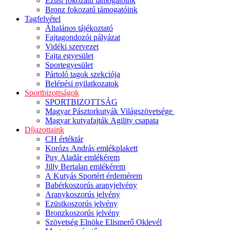
Ezüst fokozatú támogatóink
Bronz fokozatú támogatóink
Tagfelvétel
Általános tájékoztató
Fajtagondozói pályázat
Vidéki szervezet
Fajta egyesület
Sportegyesület
Pártoló tagok szekciója
Belépési nyilatkozatok
Sportbizottságok
SPORTBIZOTTSÁG
Magyar Pásztorkutyák Világszövetsége
Magyar kutyafajták Agility csapata
Díjazottaink
CH értéktár
Korózs András emlékplakett
Puy Aladár emlékérem
Jilly Bertalan emlékérem
A Kutyás Sportért érdemérem
Babérkoszorús aranyjelvény
Aranykoszorús jelvény
Ezüstkoszorús jelvény
Bronzkoszorús jelvény
Szövetség Elnöke Elismerő Oklevél