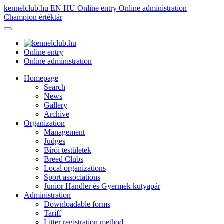
kennelclub.hu
EN
HU
Online entry
Online administration
Champion értéktár
Online entry
Online administration
Homepage
Search
News
Gallery
Archive
Organization
Management
Judges
Bírói testületek
Breed Clubs
Local organizations
Sport associations
Junior Handler és Gyermek kutyapár
Administration
Downloadable forms
Tariff
Litter registration method