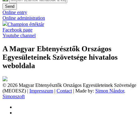
Send
Online entry
Online administration
Champion értéktár
Facebook page
Youtube channel
A Magyar Ebtenyésztők Országos
Egyesületeinek Szövetsége hivatalos
weboldala
© 2026 Magyar Ebtenyésztők Országos Egyesületeinek Szövetsége
(MEOESZ) |
Impresszum
|
Contact
| Made by:
Simon Nándor,
Simonszoft