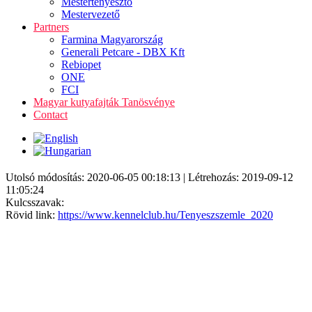
Mestertenyésztő
Mestervezető
Partners
Farmina Magyarország
Generali Petcare - DBX Kft
Rebiopet
ONE
FCI
Magyar kutyafajták Tanösvénye
Contact
Utolsó módosítás: 2020-06-05 00:18:13 | Létrehozás: 2019-09-12
11:05:24
Kulcsszavak:
Rövid link:
https://www.kennelclub.hu/Tenyeszszemle_2020