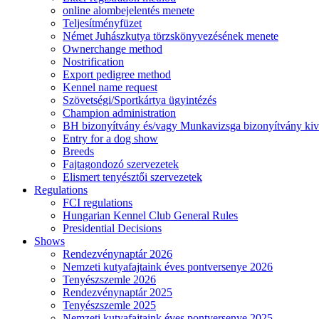
online alombejelentés menete
Teljesítményfüzet
Német Juhászkutya törzskönyvezésének menete
Ownerchange method
Nostrification
Export pedigree method
Kennel name request
Szövetségi/Sportkártya ügyintézés
Champion administration
BH bizonyítvány és/vagy Munkavizsga bizonyítvány kiv
Entry for a dog show
Breeds
Fajtagondozó szervezetek
Elismert tenyésztői szervezetek
Regulations
FCI regulations
Hungarian Kennel Club General Rules
Presidential Decisions
Shows
Rendezvénynaptár 2026
Nemzeti kutyafajtaink éves pontversenye 2026
Tenyészszemle 2026
Rendezvénynaptár 2025
Tenyészszemle 2025
Nemzeti kutyafajtaink éves pontversenye 2025