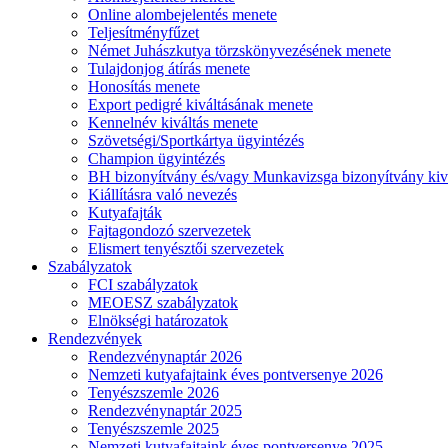
Online alombejelentés menete
Teljesítményfűzet
Német Juhászkutya törzskönyvezésének menete
Tulajdonjog átírás menete
Honosítás menete
Export pedigré kiváltásának menete
Kennelnév kiváltás menete
Szövetségi/Sportkártya ügyintézés
Champion ügyintézés
BH bizonyítvány és/vagy Munkavizsga bizonyítvány kiv
Kiállításra való nevezés
Kutyafajták
Fajtagondozó szervezetek
Elismert tenyésztői szervezetek
Szabályzatok
FCI szabályzatok
MEOESZ szabályzatok
Elnökségi határozatok
Rendezvények
Rendezvénynaptár 2026
Nemzeti kutyafajtaink éves pontversenye 2026
Tenyészszemle 2026
Rendezvénynaptár 2025
Tenyészszemle 2025
Nemzeti kutyafajtaink éves pontversenye 2025