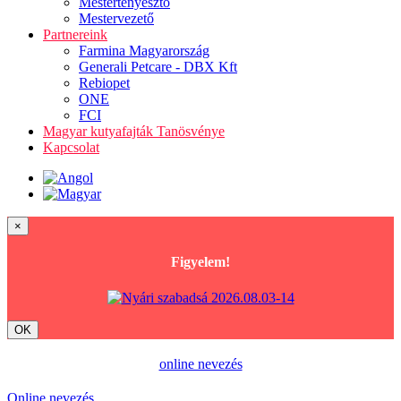
Mestertenyésztő
Mestervezető
Partnereink
Farmina Magyarország
Generali Petcare - DBX Kft
Rebiopet
ONE
FCI
Magyar kutyafajták Tanösvénye
Kapcsolat
×
Figyelem!
OK
online nevezés
Online nevezés