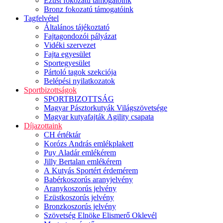
Ezüst fokozatú támogatóink
Bronz fokozatú támogatóink
Tagfelvétel
Általános tájékoztató
Fajtagondozói pályázat
Vidéki szervezet
Fajta egyesület
Sportegyesület
Pártoló tagok szekciója
Belépési nyilatkozatok
Sportbizottságok
SPORTBIZOTTSÁG
Magyar Pásztorkutyák Világszövetsége
Magyar kutyafajták Agility csapata
Díjazottaink
CH értéktár
Korózs András emlékplakett
Puy Aladár emlékérem
Jilly Bertalan emlékérem
A Kutyás Sportért érdemérem
Babérkoszorús aranyjelvény
Aranykoszorús jelvény
Ezüstkoszorús jelvény
Bronzkoszorús jelvény
Szövetség Elnöke Elismerő Oklevél