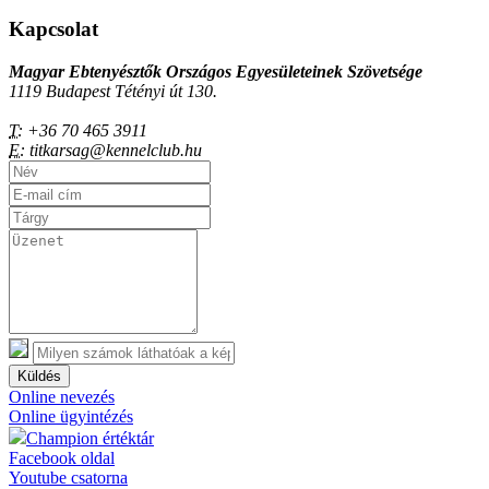
Kapcsolat
Magyar Ebtenyésztők Országos Egyesületeinek Szövetsége
1119 Budapest Tétényi út 130.
T:
+36 70 465 3911
E:
titkarsag@kennelclub.hu
Küldés
Online nevezés
Online ügyintézés
Champion értéktár
Facebook oldal
Youtube csatorna