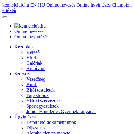
kennelclub.hu
EN
HU
Online nevezés
Online ügyintézés
Champion
értéktár
Online nevezés
Online ügyintézés
Kezdőlap
Kereső
Hírek
Galériák
Archívum
Szervezet
Vezetőség
Bírók
Bírói testületek
Fajtaklubok
Vidéki szervezetek
Sportegyesületek
Junior Handler és Gyermek kutyapár
Ügyintézés
Letölthető dokumentumok
Díjszabás
Alombejelentés menete