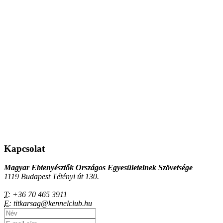
Kapcsolat
Magyar Ebtenyésztők Országos Egyesületeinek Szövetsége
1119 Budapest Tétényi út 130.
T:
+36 70 465 3911
E:
titkarsag@kennelclub.hu