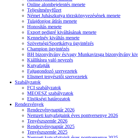
Online alombejelentés menete
Teljesítményfűzet
Német Juhászkutya törzskönyvezésének menete
Tulajdonjog átírás menete
Honosítás menete
Export pedigré kiváltásának menete
Kennelnév kiváltás menete
Szövetségi/Sportkártya ügyintézés
Champion ügyintézés
BH bizonyítvány és/vagy Munkavizsga bizonyítvány kiv
Kiállításra való nevezés
Kutyafajták
Fajtagondozó szervezetek
Elismert tenyésztői szervezetek
Szabályzatok
FCI szabályzatok
MEOESZ szabályzatok
Elnökségi határozatok
Rendezvények
Rendezvénynaptár 2026
Nemzeti kutyafajtaink éves pontversenye 2026
Tenyészszemle 2026
Rendezvénynaptár 2025
Tenyészszemle 2025
Nemzeti kutyafajtaink éves pontversenye 2025