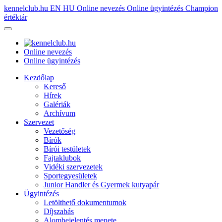
kennelclub.hu
EN
HU
Online nevezés
Online ügyintézés
Champion
értéktár
Online nevezés
Online ügyintézés
Kezdőlap
Kereső
Hírek
Galériák
Archívum
Szervezet
Vezetőség
Bírók
Bírói testületek
Fajtaklubok
Vidéki szervezetek
Sportegyesületek
Junior Handler és Gyermek kutyapár
Ügyintézés
Letölthető dokumentumok
Díjszabás
Alombejelentés menete