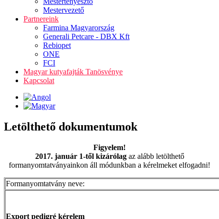
Mestertenyésztő
Mestervezető
Partnereink
Farmina Magyarország
Generali Petcare - DBX Kft
Rebiopet
ONE
FCI
Magyar kutyafajták Tanösvénye
Kapcsolat
Letölthető dokumentumok
Figyelem!
2017. január 1-től kizárólag
az alább letölthető
formanyomtatványainkon áll módunkban a kérelmeket elfogadni!
Formanyomtatvány neve:
Export pedigré kérelem