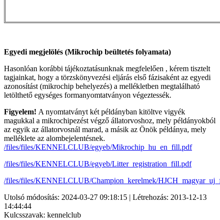
Egyedi megjelölés (Mikrochip beültetés folyamata)
Hasonlóan korábbi tájékoztatásunknak megfelelően , kérem tisztelt
tagjainkat, hogy a törzskönyvezési eljárás első fázisaként az egyedi
azonosítást (mikrochip behelyezés) a mellékletben megtalálható
letölthető egységes formanyomtatványon végeztessék.
Figyelem!
A nyomtatványt két példányban kitöltve vigyék
magukkal a mikrochipezést végző állatorvoshoz, mely példányokból
az egyik az állatorvosnál marad, a másik az Önök példánya, mely
melléklete az alombejelentésnek.
/files/files/KENNELCLUB/egyeb/Mikrochip_hu_en_fill.pdf
/files/files/KENNELCLUB/egyeb/Litter_registration_fill.pdf
/files/files/KENNELCLUB/Champion_kerelmek/HJCH_magyar_uj_fi
Utolsó módosítás: 2024-03-27 09:18:15 | Létrehozás: 2013-12-13
14:44:44
Kulcsszavak: kennelclub