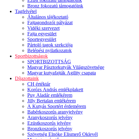
Ezüst fokozatú támogatóink
Bronz fokozatú támogatóink
Tagfelvétel
Általános tájékoztató
Fajtagondozói pályázat
Vidéki szervezet
Fajta egyesület
Sportegyesület
Pártoló tagok szekciója
Belépési nyilatkozatok
Sportbizottságok
SPORTBIZOTTSÁG
Magyar Pásztorkutyák Világszövetsége
Magyar kutyafajták Agility csapata
Díjazottaink
CH értéktár
Korózs András emlékplakett
Puy Aladár emlékérem
Jilly Bertalan emlékérem
A Kutyás Sportért érdemérem
Babérkoszorús aranyjelvény
Aranykoszorús jelvény
Ezüstkoszorús jelvény
Bronzkoszorús jelvény
Szövetség Elnöke Elismerő Oklevél