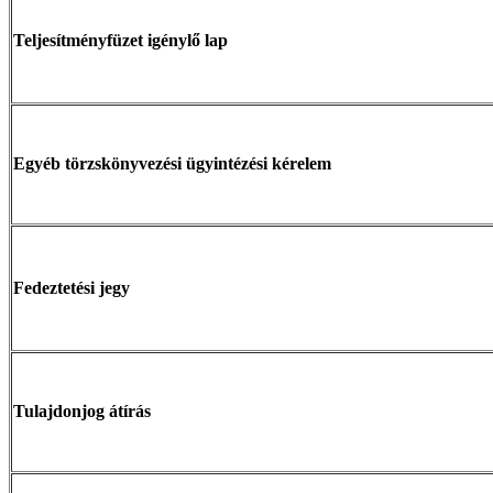
Teljesítményfüzet igénylő lap
Egyéb törzskönyvezési ügyintézési kérelem
Fedeztetési jegy
Tulajdonjog átírás