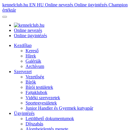
kennelclub.hu
EN
HU
Online nevezés
Online ügyintézés
Champion
értéktár
Online nevezés
Online ügyintézés
Kezdőlap
Kereső
Hírek
Galériák
Archívum
Szervezet
Vezetőség
Bírók
Bírói testületek
Fajtaklubok
Vidéki szervezetek
Sportegyesületek
Junior Handler és Gyermek kutyapár
Ügyintézés
Letölthető dokumentumok
Díjszabás
Alombejelentés menete