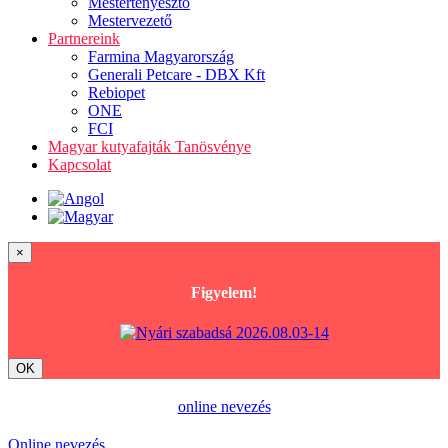
Mestertenyésztő
Mestervezető
Partnereink
Farmina Magyarország
Generali Petcare - DBX Kft
Rebiopet
ONE
FCI
Magyar kutyafajták Tanösvénye
Kapcsolat
×
Figyelem!
OK
online nevezés
Online nevezés