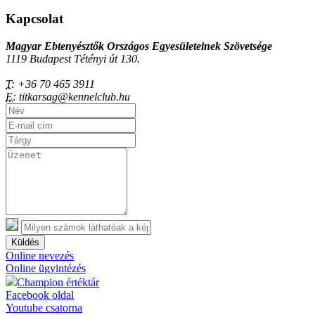
Kapcsolat
Magyar Ebtenyésztők Országos Egyesületeinek Szövetsége
1119 Budapest Tétényi út 130.
T:
+36 70 465 3911
E:
titkarsag@kennelclub.hu
Küldés
Online nevezés
Online ügyintézés
Champion értéktár
Facebook oldal
Youtube csatorna