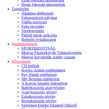
Ezüst fokozatú támogatóink
Bronz fokozatú támogatóink
Tagfelvétel
Általános tájékoztató
Fajtagondozói pályázat
Vidéki szervezet
Fajta egyesület
Sportegyesület
Pártoló tagok szekciója
Belépési nyilatkozatok
Sportbizottságok
SPORTBIZOTTSÁG
Magyar Pásztorkutyák Világszövetsége
Magyar kutyafajták Agility csapata
Díjazottaink
CH értéktár
Korózs András emlékplakett
Puy Aladár emlékérem
Jilly Bertalan emlékérem
A Kutyás Sportért érdemérem
Babérkoszorús aranyjelvény
Aranykoszorús jelvény
Ezüstkoszorús jelvény
Bronzkoszorús jelvény
Szövetség Elnöke Elismerő Oklevél