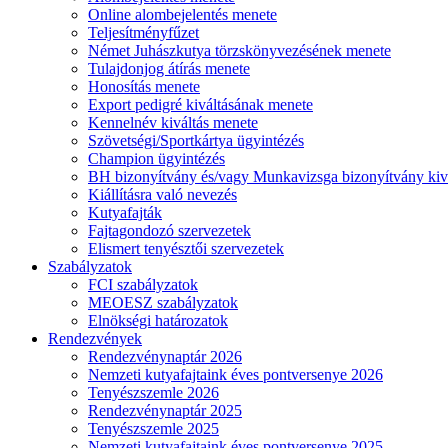
Online alombejelentés menete
Teljesítményfűzet
Német Juhászkutya törzskönyvezésének menete
Tulajdonjog átírás menete
Honosítás menete
Export pedigré kiváltásának menete
Kennelnév kiváltás menete
Szövetségi/Sportkártya ügyintézés
Champion ügyintézés
BH bizonyítvány és/vagy Munkavizsga bizonyítvány kiv
Kiállításra való nevezés
Kutyafajták
Fajtagondozó szervezetek
Elismert tenyésztői szervezetek
Szabályzatok
FCI szabályzatok
MEOESZ szabályzatok
Elnökségi határozatok
Rendezvények
Rendezvénynaptár 2026
Nemzeti kutyafajtaink éves pontversenye 2026
Tenyészszemle 2026
Rendezvénynaptár 2025
Tenyészszemle 2025
Nemzeti kutyafajtaink éves pontversenye 2025