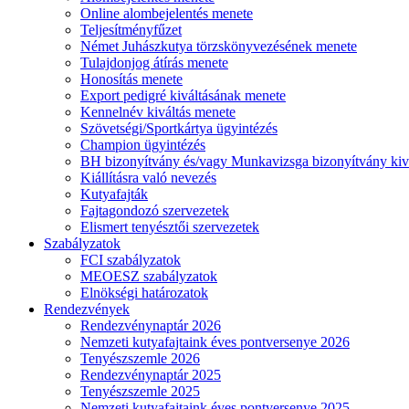
Online alombejelentés menete
Teljesítményfűzet
Német Juhászkutya törzskönyvezésének menete
Tulajdonjog átírás menete
Honosítás menete
Export pedigré kiváltásának menete
Kennelnév kiváltás menete
Szövetségi/Sportkártya ügyintézés
Champion ügyintézés
BH bizonyítvány és/vagy Munkavizsga bizonyítvány kiv
Kiállításra való nevezés
Kutyafajták
Fajtagondozó szervezetek
Elismert tenyésztői szervezetek
Szabályzatok
FCI szabályzatok
MEOESZ szabályzatok
Elnökségi határozatok
Rendezvények
Rendezvénynaptár 2026
Nemzeti kutyafajtaink éves pontversenye 2026
Tenyészszemle 2026
Rendezvénynaptár 2025
Tenyészszemle 2025
Nemzeti kutyafajtaink éves pontversenye 2025