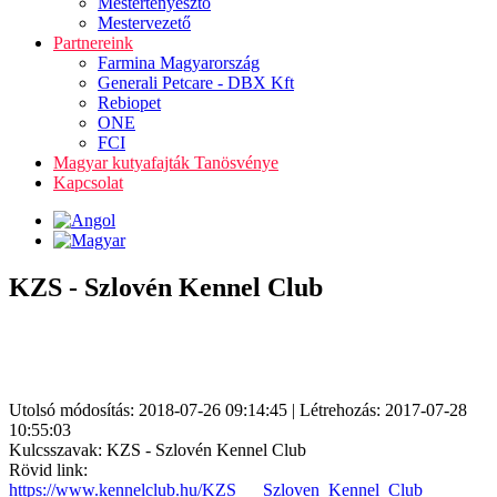
Mestertenyésztő
Mestervezető
Partnereink
Farmina Magyarország
Generali Petcare - DBX Kft
Rebiopet
ONE
FCI
Magyar kutyafajták Tanösvénye
Kapcsolat
KZS - Szlovén Kennel Club
Utolsó módosítás: 2018-07-26 09:14:45 | Létrehozás: 2017-07-28
10:55:03
Kulcsszavak: KZS - Szlovén Kennel Club
Rövid link:
https://www.kennelclub.hu/KZS___Szloven_Kennel_Club