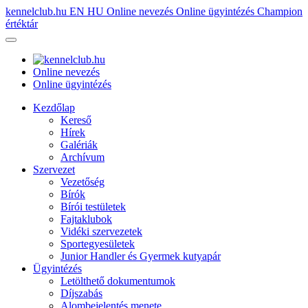
kennelclub.hu
EN
HU
Online nevezés
Online ügyintézés
Champion
értéktár
Online nevezés
Online ügyintézés
Kezdőlap
Kereső
Hírek
Galériák
Archívum
Szervezet
Vezetőség
Bírók
Bírói testületek
Fajtaklubok
Vidéki szervezetek
Sportegyesületek
Junior Handler és Gyermek kutyapár
Ügyintézés
Letölthető dokumentumok
Díjszabás
Alombejelentés menete