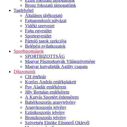
Ezüst fokozatú támogatóink
Bronz fokozatú támogatóink
Tagfelvétel
Általános tájékoztató
Fajtagondozói pályázat
Vidéki szervezet
Fajta egyesület
Sportegyesület
Pártoló tagok szekciója
Belépési nyilatkozatok
Sportbizottságok
SPORTBIZOTTSÁG
Magyar Pásztorkutyák Világszövetsége
Magyar kutyafajták Agility csapata
Díjazottaink
CH értéktár
Korózs András emlékplakett
Puy Aladár emlékérem
Jilly Bertalan emlékérem
A Kutyás Sportért érdemérem
Babérkoszorús aranyjelvény
Aranykoszorús jelvény
Ezüstkoszorús jelvény
Bronzkoszorús jelvény
Szövetség Elnöke Elismerő Oklevél