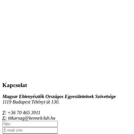
Kapcsolat
Magyar Ebtenyésztők Országos Egyesületeinek Szövetsége
1119 Budapest Tétényi út 130.
T:
+36 70 465 3911
E:
titkarsag@kennelclub.hu