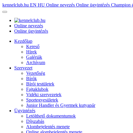
kennelclub.hu
EN
HU
Online nevezés
Online ügyintézés
Champion é
Online nevezés
Online ügyintézés
Kezdőlap
Kereső
Hírek
Galériák
Archívum
Szervezet
Vezetőség
Bírók
Bírói testületek
Fajtaklubok
Vidéki szervezetek
Sportegyesületek
Junior Handler és Gyermek kutyapár
Ügyintézés
Letölthető dokumentumok
Díjszabás
Alombejelentés menete
Online alombejelentés menete