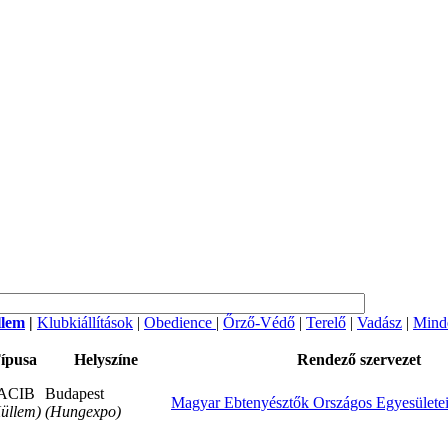
llem
|
Klubkiállítások
|
Obedience
|
Őrző-Védő
|
Terelő
|
Vadász
|
Mind
ípusa
Helyszíne
Rendező szervezet
ACIB
Budapest
Magyar Ebtenyésztők Országos Egyesülete
üllem)
(Hungexpo)