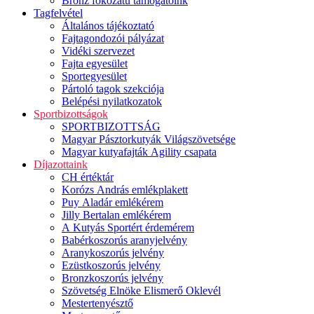
Bronz fokozatú támogatóink
Tagfelvétel
Általános tájékoztató
Fajtagondozói pályázat
Vidéki szervezet
Fajta egyesület
Sportegyesület
Pártoló tagok szekciója
Belépési nyilatkozatok
Sportbizottságok
SPORTBIZOTTSÁG
Magyar Pásztorkutyák Világszövetsége
Magyar kutyafajták Agility csapata
Díjazottaink
CH értéktár
Korózs András emlékplakett
Puy Aladár emlékérem
Jilly Bertalan emlékérem
A Kutyás Sportért érdemérem
Babérkoszorús aranyjelvény
Aranykoszorús jelvény
Ezüstkoszorús jelvény
Bronzkoszorús jelvény
Szövetség Elnöke Elismerő Oklevél
Mestertenyésztő