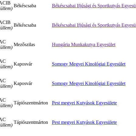
ACIB
Békéscsaba
Békéscsabai Ifjúsági és Sportkutyás Egyesü
üllem)
ACIB
Békéscsaba
Békéscsabai Ifjúsági és Sportkutyás Egyesü
üllem)
AC
Mezőszilas
Hungária Munkakutya Egyesület
üllem)
AC
Kaposvár
Somogy Megyei Kinológiai Egyesület
üllem)
AC
Kaposvár
Somogy Megyei Kinológiai Egyesület
üllem)
AC
Tápiószentmárton
Pest megyei Kutyások Egyesülete
üllem)
AC
Tápiószentmárton
Pest megyei Kutyások Egyesülete
üllem)