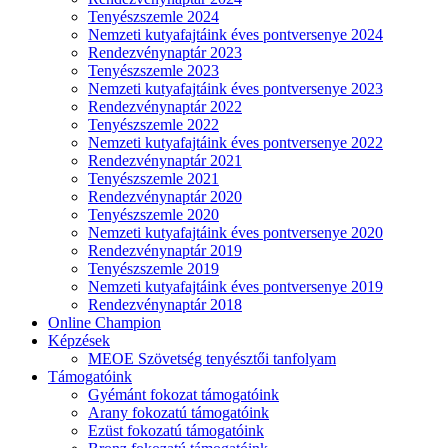
Tenyészszemle 2024
Nemzeti kutyafajtáink éves pontversenye 2024
Rendezvénynaptár 2023
Tenyészszemle 2023
Nemzeti kutyafajtáink éves pontversenye 2023
Rendezvénynaptár 2022
Tenyészszemle 2022
Nemzeti kutyafajtáink éves pontversenye 2022
Rendezvénynaptár 2021
Tenyészszemle 2021
Rendezvénynaptár 2020
Tenyészszemle 2020
Nemzeti kutyafajtáink éves pontversenye 2020
Rendezvénynaptár 2019
Tenyészszemle 2019
Nemzeti kutyafajtáink éves pontversenye 2019
Rendezvénynaptár 2018
Online Champion
Képzések
MEOE Szövetség tenyésztői tanfolyam
Támogatóink
Gyémánt fokozat támogatóink
Arany fokozatú támogatóink
Ezüst fokozatú támogatóink