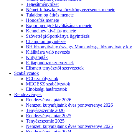
Teljesítményfűzet
Német Juhászkutya törzskönyvezésének menete
Tulajdonjog átírás menete
Honosítás menete
Export pedigré kiváltásának menete
Kennelnév kiváltás menete
Szövetségi/Sportkártya ügyintézés
Champion ügyintézés
BH bizonyítvány és/vagy Munkavizsga bizonyítvány kiv
Kiállításra való nevezés
Kutyafajták
Fajtagondozó szervezetek
Elismert tenyésztői szervezetek
Szabályzatok
FCI szabályzatok
MEOESZ szabályzatok
Elnökségi határozatok
Rendezvények
Rendezvénynaptár 2026
Nemzeti kutyafajtaink éves pontversenye 2026
Tenyészszemle 2026
Rendezvénynaptár 2025
Tenyészszemle 2025
Nemzeti kutyafajtaink éves pontversenye 2025
Rendezvénynaptár 2024