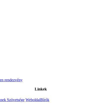
en rendezvény
Linkek
inek Szövetsége
Weboldal
Bírók