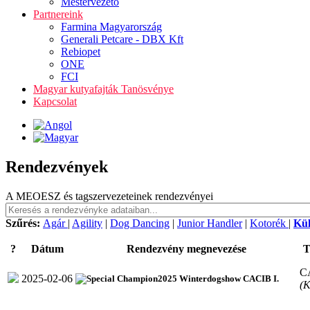
Mestervezető
Partnereink
Farmina Magyarország
Generali Petcare - DBX Kft
Rebiopet
ONE
FCI
Magyar kutyafajták Tanösvénye
Kapcsolat
Rendezvények
A MEOESZ és tagszervezeteinek rendezvényei
Szűrés:
Agár
|
Agility
|
Dog Dancing
|
Junior Handler
|
Kotorék
|
Kü
?
Dátum
Rendezvény megnevezése
T
C
2025-02-06
2025 Winterdogshow CACIB I.
(K