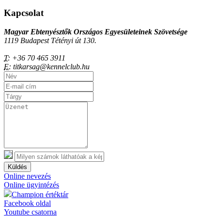
Kapcsolat
Magyar Ebtenyésztők Országos Egyesületeinek Szövetsége
1119 Budapest Tétényi út 130.
T:
+36 70 465 3911
E:
titkarsag@kennelclub.hu
Küldés
Online nevezés
Online ügyintézés
Champion értéktár
Facebook oldal
Youtube csatorna