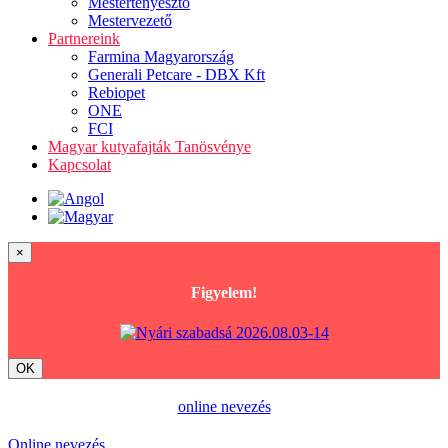
Mestertenyésztő
Mestervezető
Partnereink
Farmina Magyarország
Generali Petcare - DBX Kft
Rebiopet
ONE
FCI
Magyar kutyafajták Tanösvénye
Kapcsolat
×
Figyelem!
OK
online nevezés
Online nevezés