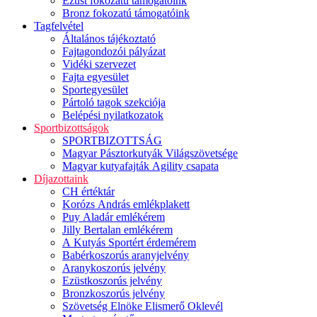
Ezüst fokozatú támogatóink
Bronz fokozatú támogatóink
Tagfelvétel
Általános tájékoztató
Fajtagondozói pályázat
Vidéki szervezet
Fajta egyesület
Sportegyesület
Pártoló tagok szekciója
Belépési nyilatkozatok
Sportbizottságok
SPORTBIZOTTSÁG
Magyar Pásztorkutyák Világszövetsége
Magyar kutyafajták Agility csapata
Díjazottaink
CH értéktár
Korózs András emlékplakett
Puy Aladár emlékérem
Jilly Bertalan emlékérem
A Kutyás Sportért érdemérem
Babérkoszorús aranyjelvény
Aranykoszorús jelvény
Ezüstkoszorús jelvény
Bronzkoszorús jelvény
Szövetség Elnöke Elismerő Oklevél