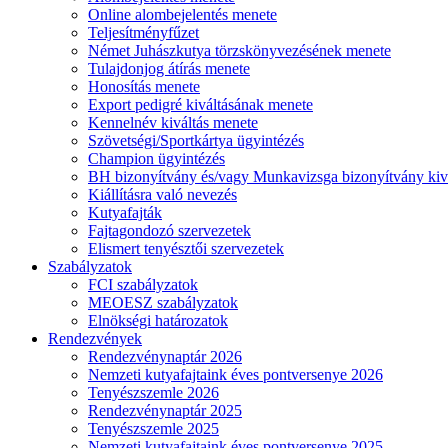
Online alombejelentés menete
Teljesítményfűzet
Német Juhászkutya törzskönyvezésének menete
Tulajdonjog átírás menete
Honosítás menete
Export pedigré kiváltásának menete
Kennelnév kiváltás menete
Szövetségi/Sportkártya ügyintézés
Champion ügyintézés
BH bizonyítvány és/vagy Munkavizsga bizonyítvány kiv
Kiállításra való nevezés
Kutyafajták
Fajtagondozó szervezetek
Elismert tenyésztői szervezetek
Szabályzatok
FCI szabályzatok
MEOESZ szabályzatok
Elnökségi határozatok
Rendezvények
Rendezvénynaptár 2026
Nemzeti kutyafajtaink éves pontversenye 2026
Tenyészszemle 2026
Rendezvénynaptár 2025
Tenyészszemle 2025
Nemzeti kutyafajtaink éves pontversenye 2025