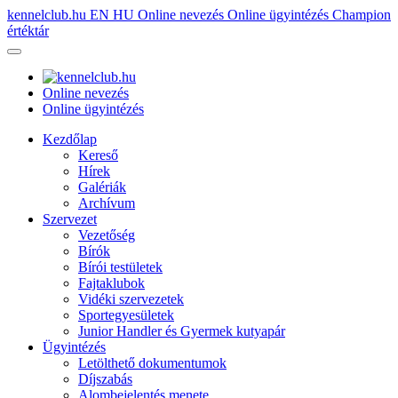
kennelclub.hu
EN
HU
Online nevezés
Online ügyintézés
Champion
értéktár
Online nevezés
Online ügyintézés
Kezdőlap
Kereső
Hírek
Galériák
Archívum
Szervezet
Vezetőség
Bírók
Bírói testületek
Fajtaklubok
Vidéki szervezetek
Sportegyesületek
Junior Handler és Gyermek kutyapár
Ügyintézés
Letölthető dokumentumok
Díjszabás
Alombejelentés menete