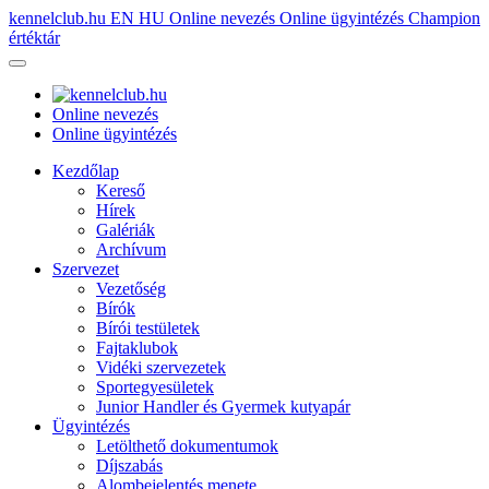
kennelclub.hu
EN
HU
Online nevezés
Online ügyintézés
Champion
értéktár
Online nevezés
Online ügyintézés
Kezdőlap
Kereső
Hírek
Galériák
Archívum
Szervezet
Vezetőség
Bírók
Bírói testületek
Fajtaklubok
Vidéki szervezetek
Sportegyesületek
Junior Handler és Gyermek kutyapár
Ügyintézés
Letölthető dokumentumok
Díjszabás
Alombejelentés menete