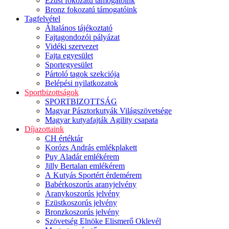
Ezüst fokozatú támogatóink
Bronz fokozatú támogatóink
Tagfelvétel
Általános tájékoztató
Fajtagondozói pályázat
Vidéki szervezet
Fajta egyesület
Sportegyesület
Pártoló tagok szekciója
Belépési nyilatkozatok
Sportbizottságok
SPORTBIZOTTSÁG
Magyar Pásztorkutyák Világszövetsége
Magyar kutyafajták Agility csapata
Díjazottaink
CH értéktár
Korózs András emlékplakett
Puy Aladár emlékérem
Jilly Bertalan emlékérem
A Kutyás Sportért érdemérem
Babérkoszorús aranyjelvény
Aranykoszorús jelvény
Ezüstkoszorús jelvény
Bronzkoszorús jelvény
Szövetség Elnöke Elismerő Oklevél