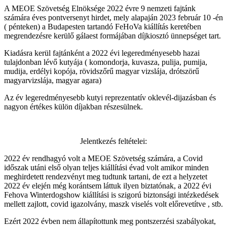
A MEOE Szövetség Elnöksége 2022 évre 9 nemzeti fajtánk
számára éves pontversenyt hirdet, mely alapaján 2023 február 10 -én
( pénteken) a Budapesten tartandó FeHoVa kiállítás keretében
megrendezésre kerülő gálaest formájában díjkiosztó ünnepséget tart.
Kiadásra kerül fajtánként a 2022 évi legeredményesebb hazai
tulajdonban lévő kutyája ( komondorja, kuvasza, pulija, pumija,
mudija, erdélyi kopója, rövidszőrű magyar vizslája, drótszörű
magyarvizslája, magyar agara)
Az év legeredményesebb kutyi reprezentatív oklevél-dijazásban és
nagyon értékes külön díjakban részesülnek.
Jelentkezés feltételei:
2022 év rendhagyó volt a MEOE Szövetség számára, a Covid
időszak utáni első olyan teljes kiállítási évad volt amikor minden
meghirdetett rendezvényt meg tudtunk tartani, de ezt a helyzetet
2022 év elején még korántsem láttuk ilyen biztatónak, a 2022 évi
Fehova Winterdogshow kiállítási is szigorú biztonsági intézkedések
mellett zajlott, covid igazolvány, maszk viselés volt előrevetítve , stb.
Ezért 2022 évben nem állapítottunk meg pontszerzési szabályokat,