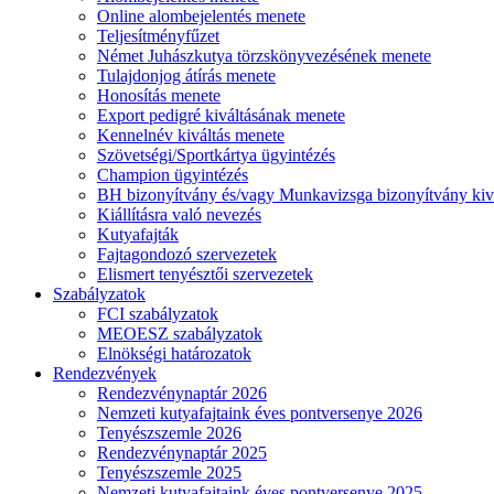
Online alombejelentés menete
Teljesítményfűzet
Német Juhászkutya törzskönyvezésének menete
Tulajdonjog átírás menete
Honosítás menete
Export pedigré kiváltásának menete
Kennelnév kiváltás menete
Szövetségi/Sportkártya ügyintézés
Champion ügyintézés
BH bizonyítvány és/vagy Munkavizsga bizonyítvány kiv
Kiállításra való nevezés
Kutyafajták
Fajtagondozó szervezetek
Elismert tenyésztői szervezetek
Szabályzatok
FCI szabályzatok
MEOESZ szabályzatok
Elnökségi határozatok
Rendezvények
Rendezvénynaptár 2026
Nemzeti kutyafajtaink éves pontversenye 2026
Tenyészszemle 2026
Rendezvénynaptár 2025
Tenyészszemle 2025
Nemzeti kutyafajtaink éves pontversenye 2025