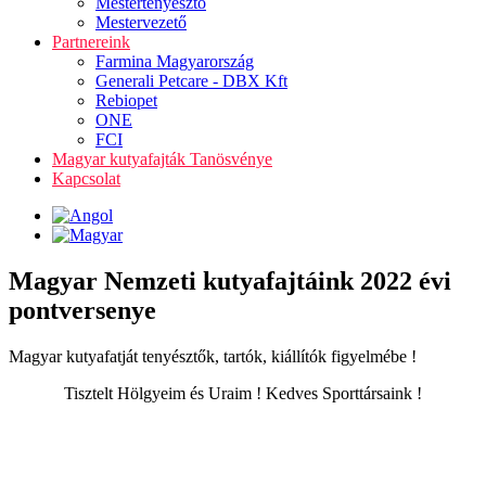
Mestertenyésztő
Mestervezető
Partnereink
Farmina Magyarország
Generali Petcare - DBX Kft
Rebiopet
ONE
FCI
Magyar kutyafajták Tanösvénye
Kapcsolat
Magyar Nemzeti kutyafajtáink 2022 évi
pontversenye
Magyar kutyafatját tenyésztők, tartók, kiállítók figyelmébe !
Tisztelt Hölgyeim és Uraim ! Kedves Sporttársaink !