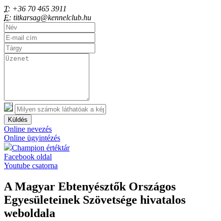
T:
+36 70 465 3911
E:
titkarsag@kennelclub.hu
Küldés
Online nevezés
Online ügyintézés
Champion értéktár
Facebook oldal
Youtube csatorna
A Magyar Ebtenyésztők Országos
Egyesületeinek Szövetsége hivatalos
weboldala