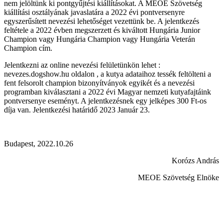
nem jelöltünk ki pontgyűjtési kiállításokat. A MEOE Szövetség
kiállítási osztályának javaslatára a 2022 évi pontversenyre
egyszerűsített nevezési lehetőséget vezettünk be. A jelentkezés
feltétele a 2022 évben megszerzett és kiváltott Hungária Junior
Champion vagy Hungária Champion vagy Hungária Veterán
Champion cím.
Jelentkezni az online nevezési felületünkön lehet :
nevezes.dogshow.hu oldalon , a kutya adataihoz tessék feltölteni a
fent felsorolt champion bizonyítványok egyikét és a nevezési
programban kiválasztani a 2022 évi Magyar nemzeti kutyafajtáink
pontversenye eseményt. A jelentkezésnek egy jelképes 300 Ft-os
díja van. Jelentkezési határidő 2023 Január 23.
Budapest, 2022.10.26
Korózs András
MEOE Szövetség Elnöke