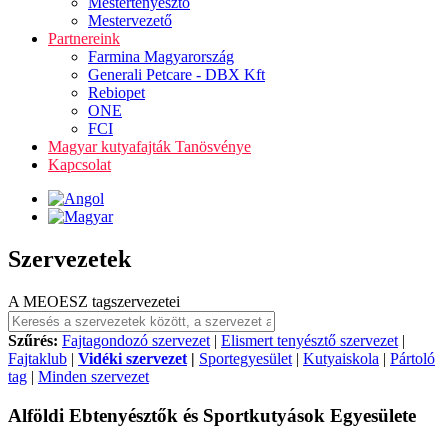
Mestertenyésztő
Mestervezető
Partnereink
Farmina Magyarország
Generali Petcare - DBX Kft
Rebiopet
ONE
FCI
Magyar kutyafajták Tanösvénye
Kapcsolat
Szervezetek
A MEOESZ tagszervezetei
Szűrés:
Fajtagondozó szervezet
|
Elismert tenyésztő szervezet
|
Fajtaklub
|
Vidéki szervezet
|
Sportegyesület
|
Kutyaiskola
|
Pártoló
tag
|
Minden szervezet
Alföldi Ebtenyésztők és Sportkutyások Egyesülete