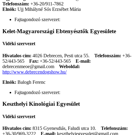
Telefonszám:
+36-20/911-7862
Elnök:
Ujj Mihályné Sós Erzsébet Mária
Fajtagondozó szervezet:
Kelet-Magyarországi Ebtenyésztők Egyesülete
Vidéki szervezet
Hivatalos cím:
4026 Debrecen, Pesti utca 55.
Telefonszám:
+36-
52/443-565
Fax:
+36-52/443-565
E-mail:
debrecenmeoe@gmail.com
Weboldal:
http://www.debrecendogshow.hu/
Elnök:
Balogh Ferenc
Fajtagondozó szervezet:
Keszthelyi Kinológiai Egyesület
Vidéki szervezet
Hivatalos cím:
8315 Gyenesdiás, Faludi utca 10.
Telefonszám:
+36-30/969-3222
E-mail:
keszthelyiegyesulet@gmail.com