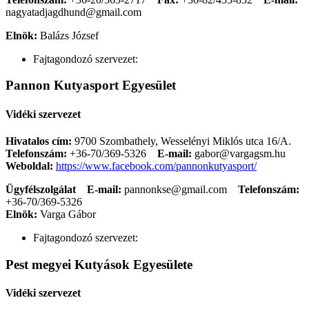
nagyatadjagdhund@gmail.com
Elnök:
Balázs József
Fajtagondozó szervezet:
Pannon Kutyasport Egyesület
Vidéki szervezet
Hivatalos cím:
9700 Szombathely, Wesselényi Miklós utca 16/A.
Telefonszám:
+36-70/369-5326
E-mail:
gabor@vargagsm.hu
Weboldal:
https://www.facebook.com/pannonkutyasport/
Ügyfélszolgálat
E-mail:
pannonkse@gmail.com
Telefonszám:
+36-70/369-5326
Elnök:
Varga Gábor
Fajtagondozó szervezet:
Pest megyei Kutyások Egyesülete
Vidéki szervezet