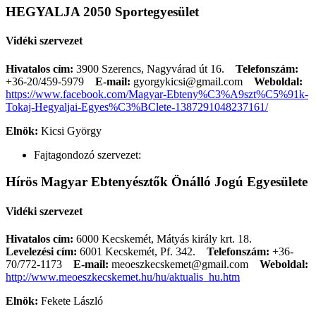
HEGYALJA 2050 Sportegyesület
Vidéki szervezet
Hivatalos cím:
3900 Szerencs, Nagyvárad út 16.
Telefonszám:
+36-20/459-5979
E-mail:
gyorgykicsi@gmail.com
Weboldal:
https://www.facebook.com/Magyar-Ebteny%C3%A9szt%C5%91k-
Tokaj-Hegyaljai-Egyes%C3%BClete-1387291048237161/
Elnök:
Kicsi György
Fajtagondozó szervezet:
Hírös Magyar Ebtenyésztők Önálló Jogú Egyesülete
Vidéki szervezet
Hivatalos cím:
6000 Kecskemét, Mátyás király krt. 18.
Levelezési cím:
6001 Kecskemét, Pf. 342.
Telefonszám:
+36-
70/772-1173
E-mail:
meoeszkecskemet@gmail.com
Weboldal:
http://www.meoeszkecskemet.hu/hu/aktualis_hu.htm
Elnök:
Fekete László