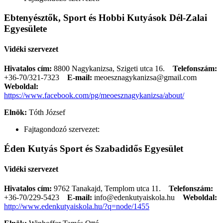
Ebtenyésztők, Sport és Hobbi Kutyások Dél-Zalai
Egyesülete
Vidéki szervezet
Hivatalos cím:
8800 Nagykanizsa, Szigeti utca 16.
Telefonszám:
+36-70/321-7323
E-mail:
meoesznagykanizsa@gmail.com
Weboldal:
https://www.facebook.com/pg/meoesznagykanizsa/about/
Elnök:
Tóth József
Fajtagondozó szervezet:
Éden Kutyás Sport és Szabadidős Egyesület
Vidéki szervezet
Hivatalos cím:
9762 Tanakajd, Templom utca 11.
Telefonszám:
+36-70/229-5423
E-mail:
info@edenkutyaiskola.hu
Weboldal:
http://www.edenkutyaiskola.hu/?q=node/1455