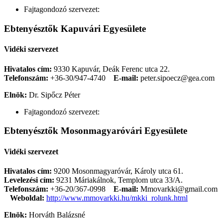
Fajtagondozó szervezet:
Ebtenyésztők Kapuvári Egyesülete
Vidéki szervezet
Hivatalos cím:
9330 Kapuvár, Deák Ferenc utca 22.
Telefonszám:
+36-30/947-4740
E-mail:
peter.sipoecz@gea.com
Elnök:
Dr. Sipőcz Péter
Fajtagondozó szervezet:
Ebtenyésztők Mosonmagyaróvári Egyesülete
Vidéki szervezet
Hivatalos cím:
9200 Mosonmagyaróvár, Károly utca 61.
Levelezési cím:
9231 Máriakálnok, Templom utca 33/A.
Telefonszám:
+36-20/367-0998
E-mail:
Mmovarkki@gmail.com
Weboldal:
http://www.mmovarkki.hu/mkki_rolunk.html
Elnök:
Horváth Balázsné