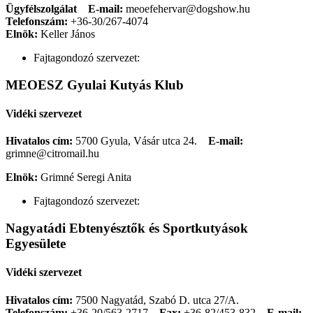
Ügyfélszolgálat
E-mail:
meoefehervar@dogshow.hu
Telefonszám:
+36-30/267-4074
Elnök:
Keller János
Fajtagondozó szervezet:
MEOESZ Gyulai Kutyás Klub
Vidéki szervezet
Hivatalos cím:
5700 Gyula, Vásár utca 24.
E-mail:
grimne@citromail.hu
Elnök:
Grimné Seregi Anita
Fajtagondozó szervezet:
Nagyatádi Ebtenyésztők és Sportkutyások
Egyesülete
Vidéki szervezet
Hivatalos cím:
7500 Nagyatád, Szabó D. utca 27/A.
Telefonszám:
+36-20/563-2717
Fax:
+36-82/453-832
E-mail: