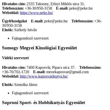
Hivatalos cím:
2335 Taksony, Zrínyi Miklós utca 31.
Telefonszám:
+36-30/950-3158
E-mail:
peke@peke.hu
Weboldal:
https://www.peke.hu/
Ügyfélszolgálat
E-mail:
peke@peke.hu
Telefonszám:
+36-
30/950-3158
Elnök:
Székely István
Fajtagondozó szervezet:
Somogy Megyei Kinológiai Egyesület
Vidéki szervezet
Hivatalos cím:
7400 Kaposvár, Pipacs utca 37.
Telefonszám:
+36-70/702-1720
E-mail:
meoekaposvar@gmail.com
Weboldal:
http://www.kaposvarikutya.hu/
Elnök:
Szmolka János
Fajtagondozó szervezet:
Soproni Sport- és Hobbikutyás Egyesület