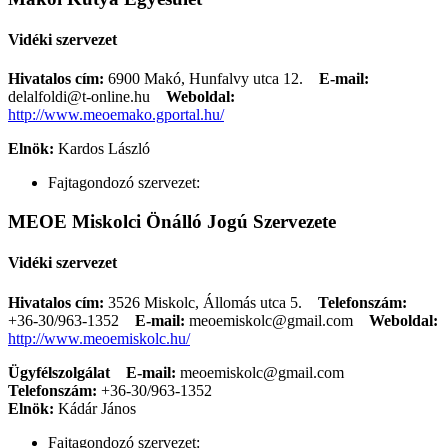
Vidéki szervezet
Hivatalos cím:
6900 Makó, Hunfalvy utca 12.
E-mail:
delalfoldi@t-online.hu
Weboldal:
http://www.meoemako.gportal.hu/
Elnök:
Kardos László
Fajtagondozó szervezet:
MEOE Miskolci Önálló Jogú Szervezete
Vidéki szervezet
Hivatalos cím:
3526 Miskolc, Állomás utca 5.
Telefonszám:
+36-30/963-1352
E-mail:
meoemiskolc@gmail.com
Weboldal:
http://www.meoemiskolc.hu/
Ügyfélszolgálat
E-mail:
meoemiskolc@gmail.com
Telefonszám:
+36-30/963-1352
Elnök:
Kádár János
Fajtagondozó szervezet: