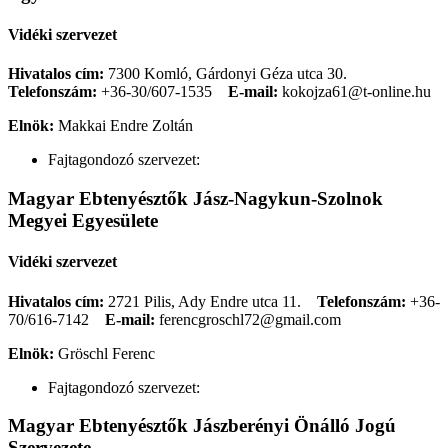
Vidéki szervezet
Hivatalos cím:
7300 Komló, Gárdonyi Géza utca 30.
Telefonszám:
+36-30/607-1535
E-mail:
kokojza61@t-online.hu
Elnök:
Makkai Endre Zoltán
Fajtagondozó szervezet:
Magyar Ebtenyésztők Jász-Nagykun-Szolnok
Megyei Egyesülete
Vidéki szervezet
Hivatalos cím:
2721 Pilis, Ady Endre utca 11.
Telefonszám:
+36-
70/616-7142
E-mail:
ferencgroschl72@gmail.com
Elnök:
Gröschl Ferenc
Fajtagondozó szervezet:
Magyar Ebtenyésztők Jászberényi Önálló Jogú
Szervezete