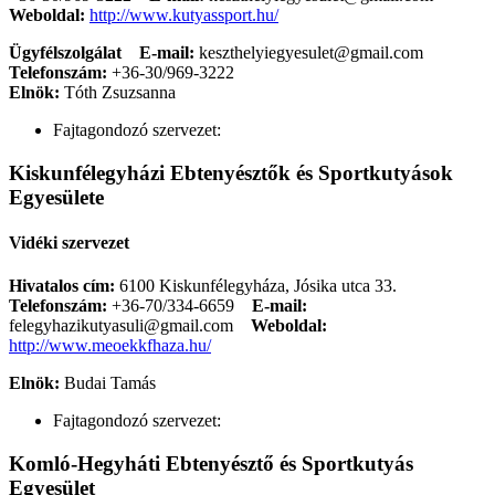
Weboldal:
http://www.kutyassport.hu/
Ügyfélszolgálat
E-mail:
keszthelyiegyesulet@gmail.com
Telefonszám:
+36-30/969-3222
Elnök:
Tóth Zsuzsanna
Fajtagondozó szervezet:
Kiskunfélegyházi Ebtenyésztők és Sportkutyások
Egyesülete
Vidéki szervezet
Hivatalos cím:
6100 Kiskunfélegyháza, Jósika utca 33.
Telefonszám:
+36-70/334-6659
E-mail:
felegyhazikutyasuli@gmail.com
Weboldal:
http://www.meoekkfhaza.hu/
Elnök:
Budai Tamás
Fajtagondozó szervezet:
Komló-Hegyháti Ebtenyésztő és Sportkutyás
Egyesület