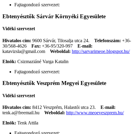
Fajtagondozó szervezet:
Ebtenyésztők Sárvár Környéki Egyesülete
Vidéki szervezet
Hivatalos cím:
9600 Sárvár, Tilosalja utca 24.
Telefonszám:
+36-
30/568-4626
Fax:
+36-95/320-997
E-mail:
katavizsla@gmail.com
Weboldal:
http://sarvarimeoe.blogspot.hu/
Elnök:
Csizmaziáné Varga Katalin
Fajtagondozó szervezet:
Ebtenyésztők Veszprém Megyei Egyesülete
Vidéki szervezet
Hivatalos cím:
8412 Veszprém, Halastói utca 23.
E-mail:
tenk.a@freemail.hu
Weboldal:
http://www.meoeveszprem.hu/
Elnök:
Tenk Attila
Fajtagondozó szervezet: