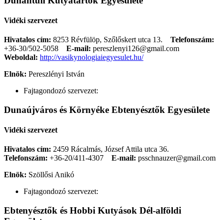
Dunántúli Kutyatartók Egyesülete
Vidéki szervezet
Hivatalos cím:
8253 Révfülöp, Szőlőskert utca 13.
Telefonszám:
+36-30/502-5058
E-mail:
pereszlenyi126@gmail.com
Weboldal:
http://vasikynologiaiegyesulet.hu/
Elnök:
Pereszlényi István
Fajtagondozó szervezet:
Dunaújváros és Környéke Ebtenyésztők Egyesülete
Vidéki szervezet
Hivatalos cím:
2459 Rácalmás, József Attila utca 36.
Telefonszám:
+36-20/411-4307
E-mail:
psschnauzer@gmail.com
Elnök:
Szöllősi Anikó
Fajtagondozó szervezet:
Ebtenyésztők és Hobbi Kutyások Dél-alföldi