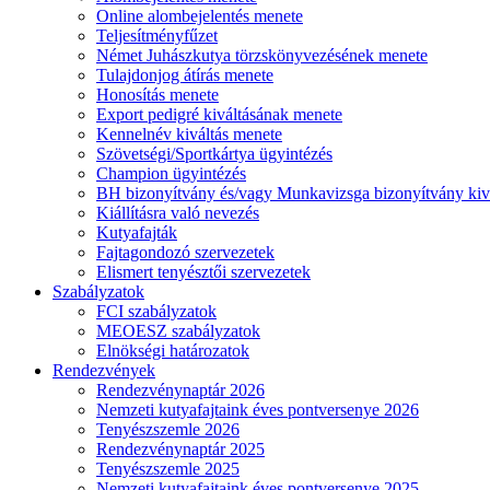
Online alombejelentés menete
Teljesítményfűzet
Német Juhászkutya törzskönyvezésének menete
Tulajdonjog átírás menete
Honosítás menete
Export pedigré kiváltásának menete
Kennelnév kiváltás menete
Szövetségi/Sportkártya ügyintézés
Champion ügyintézés
BH bizonyítvány és/vagy Munkavizsga bizonyítvány kiv
Kiállításra való nevezés
Kutyafajták
Fajtagondozó szervezetek
Elismert tenyésztői szervezetek
Szabályzatok
FCI szabályzatok
MEOESZ szabályzatok
Elnökségi határozatok
Rendezvények
Rendezvénynaptár 2026
Nemzeti kutyafajtaink éves pontversenye 2026
Tenyészszemle 2026
Rendezvénynaptár 2025
Tenyészszemle 2025
Nemzeti kutyafajtaink éves pontversenye 2025