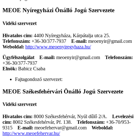
MEOE Nyíregyházi Önálló Jogú Szervezete
Vidéki szervezet
Hivatalos cím:
4400 Nyíregyháza, Kárpátalja utca 25.
Telefonszám:
+36-30/377-7937
E-mail:
meoenyir@gmail.com
Weboldal:
http://www.meoenyiregyhaza.hu/
Ügyfélszolgálat
E-mail:
meoenyir@gmail.com
Telefonszám:
+36-30/377-7937
Elnök:
Babicz Csaba
Fajtagondozó szervezet:
MEOE Székesfehérvári Önálló Jogú Szervezete
Vidéki szervezet
Hivatalos cím:
8000 Székesfehérvár, Nyúl dűlő 2/A.
Levelezési
cím:
8002 Székesfehérvár, Pf. 138.
Telefonszám:
+36-70/953-
9315
E-mail:
meoefehervar@gmail.com
Weboldal:
http://www.meoefehervar.hu/