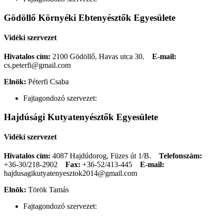
Gödöllő Környéki Ebtenyésztők Egyesülete
Vidéki szervezet
Hivatalos cím:
2100 Gödöllő, Havas utca 30.
E-mail:
cs.peterfi@gmail.com
Elnök:
Péterfi Csaba
Fajtagondozó szervezet:
Hajdúsági Kutyatenyésztők Egyesülete
Vidéki szervezet
Hivatalos cím:
4087 Hajdúdorog, Füzes út 1/B.
Telefonszám:
+36-30/218-2902
Fax:
+36-52/413-445
E-mail:
hajdusagikutyatenyesztok2014@gmail.com
Elnök:
Török Tamás
Fajtagondozó szervezet: