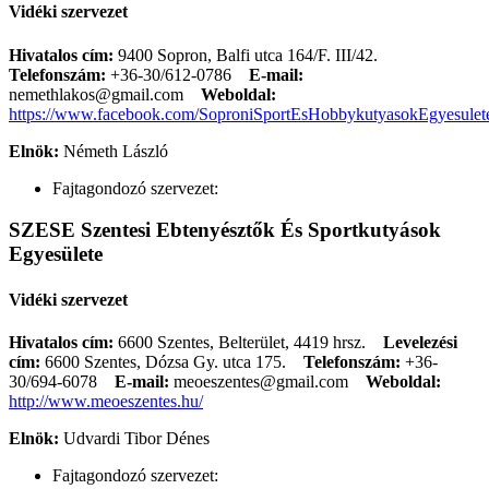
Vidéki szervezet
Hivatalos cím:
9400 Sopron, Balfi utca 164/F. III/42.
Telefonszám:
+36-30/612-0786
E-mail:
nemethlakos@gmail.com
Weboldal:
https://www.facebook.com/SoproniSportEsHobbykutyasokEgyesulet
Elnök:
Németh László
Fajtagondozó szervezet:
SZESE Szentesi Ebtenyésztők És Sportkutyások
Egyesülete
Vidéki szervezet
Hivatalos cím:
6600 Szentes, Belterület, 4419 hrsz.
Levelezési
cím:
6600 Szentes, Dózsa Gy. utca 175.
Telefonszám:
+36-
30/694-6078
E-mail:
meoeszentes@gmail.com
Weboldal:
http://www.meoeszentes.hu/
Elnök:
Udvardi Tibor Dénes
Fajtagondozó szervezet: