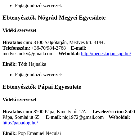
Fajtagondozó szervezet:
Ebtenyésztők Nógrád Megyei Egyesülete
Vidéki szervezet
Hivatalos cím:
3100 Salgótarján, Medves krt. 31/H.
Telefonszám:
+36-70/984-2768
E-mail:
medveslucky@gmail.com
Weboldal:
http://meoestarjan.spp.hu/
Elnök:
Tóth Hajnalka
Fajtagondozó szervezet:
Ebtenyésztők Pápai Egyesülete
Vidéki szervezet
Hivatalos cím:
8500 Pápa, Kmettyi út 1/A.
Levelezési cím:
8500
Pápa, Somlai út 65.
E-mail:
niq1972@gmail.com
Weboldal:
http://papadog.hu/
Elnök:
Pop Emanuel Neculai