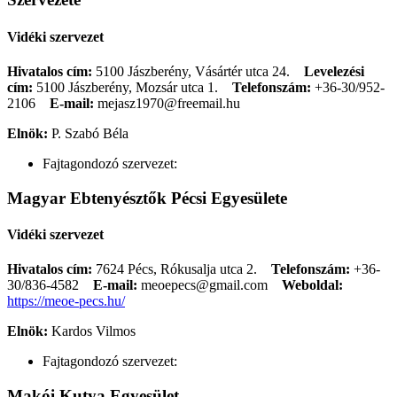
Vidéki szervezet
Hivatalos cím:
5100 Jászberény, Vásártér utca 24.
Levelezési
cím:
5100 Jászberény, Mozsár utca 1.
Telefonszám:
+36-30/952-
2106
E-mail:
mejasz1970@freemail.hu
Elnök:
P. Szabó Béla
Fajtagondozó szervezet:
Magyar Ebtenyésztők Pécsi Egyesülete
Vidéki szervezet
Hivatalos cím:
7624 Pécs, Rókusalja utca 2.
Telefonszám:
+36-
30/836-4582
E-mail:
meoepecs@gmail.com
Weboldal:
https://meoe-pecs.hu/
Elnök:
Kardos Vilmos
Fajtagondozó szervezet:
Makói Kutya Egyesület