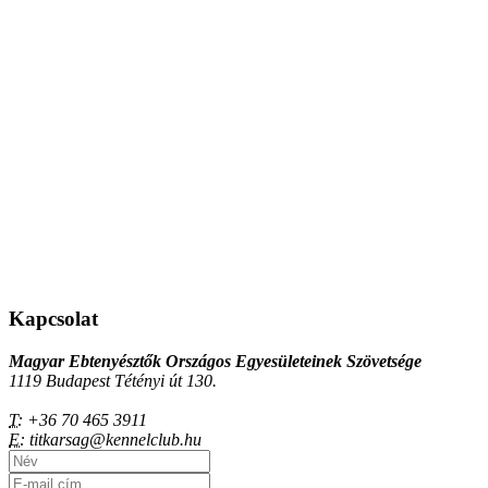
Kapcsolat
Magyar Ebtenyésztők Országos Egyesületeinek Szövetsége
1119 Budapest Tétényi út 130.
T:
+36 70 465 3911
E:
titkarsag@kennelclub.hu