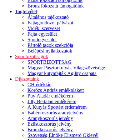
Ezüst fokozatú támogatóink
Bronz fokozatú támogatóink
Tagfelvétel
Általános tájékoztató
Fajtagondozói pályázat
Vidéki szervezet
Fajta egyesület
Sportegyesület
Pártoló tagok szekciója
Belépési nyilatkozatok
Sportbizottságok
SPORTBIZOTTSÁG
Magyar Pásztorkutyák Világszövetsége
Magyar kutyafajták Agility csapata
Díjazottaink
CH értéktár
Korózs András emlékplakett
Puy Aladár emlékérem
Jilly Bertalan emlékérem
A Kutyás Sportért érdemérem
Babérkoszorús aranyjelvény
Aranykoszorús jelvény
Ezüstkoszorús jelvény
Bronzkoszorús jelvény
Szövetség Elnöke Elismerő Oklevél