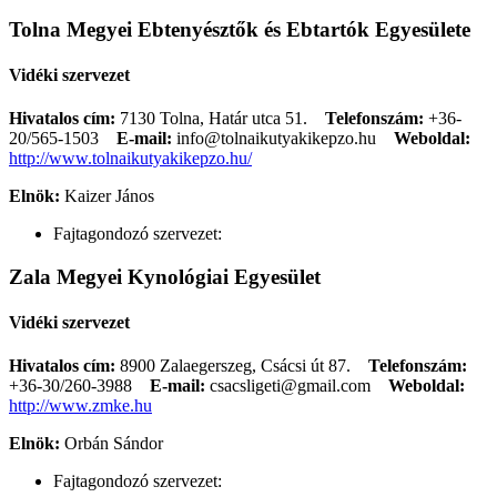
Tolna Megyei Ebtenyésztők és Ebtartók Egyesülete
Vidéki szervezet
Hivatalos cím:
7130 Tolna, Határ utca 51.
Telefonszám:
+36-
20/565-1503
E-mail:
info@tolnaikutyakikepzo.hu
Weboldal:
http://www.tolnaikutyakikepzo.hu/
Elnök:
Kaizer János
Fajtagondozó szervezet:
Zala Megyei Kynológiai Egyesület
Vidéki szervezet
Hivatalos cím:
8900 Zalaegerszeg, Csácsi út 87.
Telefonszám:
+36-30/260-3988
E-mail:
csacsligeti@gmail.com
Weboldal:
http://www.zmke.hu
Elnök:
Orbán Sándor
Fajtagondozó szervezet: