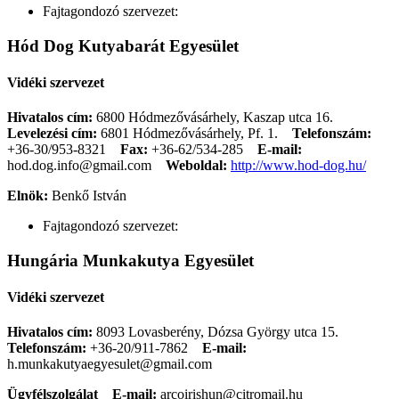
Fajtagondozó szervezet:
Hód Dog Kutyabarát Egyesület
Vidéki szervezet
Hivatalos cím:
6800 Hódmezővásárhely, Kaszap utca 16.
Levelezési cím:
6801 Hódmezővásárhely, Pf. 1.
Telefonszám:
+36-30/953-8321
Fax:
+36-62/534-285
E-mail:
hod.dog.info@gmail.com
Weboldal:
http://www.hod-dog.hu/
Elnök:
Benkő István
Fajtagondozó szervezet:
Hungária Munkakutya Egyesület
Vidéki szervezet
Hivatalos cím:
8093 Lovasberény, Dózsa György utca 15.
Telefonszám:
+36-20/911-7862
E-mail:
h.munkakutyaegyesulet@gmail.com
Ügyfélszolgálat
E-mail:
arcoirishun@citromail.hu