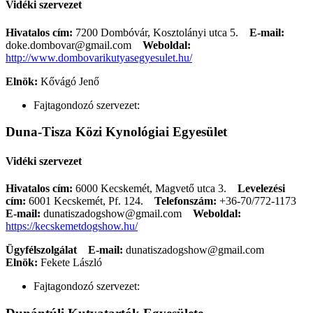
Vidéki szervezet
Hivatalos cím:
7200 Dombóvár, Kosztolányi utca 5.
E-mail:
doke.dombovar@gmail.com
Weboldal:
http://www.dombovarikutyasegyesulet.hu/
Elnök:
Kővágó Jenő
Fajtagondozó szervezet:
Duna-Tisza Közi Kynológiai Egyesület
Vidéki szervezet
Hivatalos cím:
6000 Kecskemét, Magvető utca 3.
Levelezési
cím:
6001 Kecskemét, Pf. 124.
Telefonszám:
+36-70/772-1173
E-mail:
dunatiszadogshow@gmail.com
Weboldal:
https://kecskemetdogshow.hu/
Ügyfélszolgálat
E-mail:
dunatiszadogshow@gmail.com
Elnök:
Fekete László
Fajtagondozó szervezet: