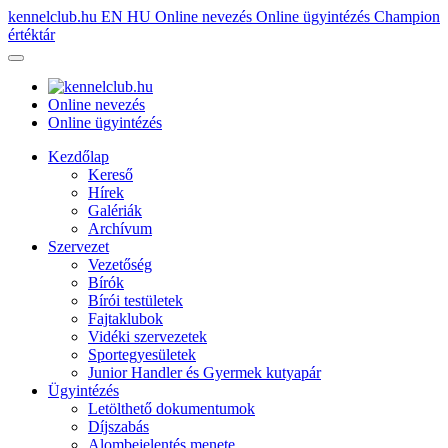
kennelclub.hu
EN
HU
Online nevezés
Online ügyintézés
Champion
értéktár
Online nevezés
Online ügyintézés
Kezdőlap
Kereső
Hírek
Galériák
Archívum
Szervezet
Vezetőség
Bírók
Bírói testületek
Fajtaklubok
Vidéki szervezetek
Sportegyesületek
Junior Handler és Gyermek kutyapár
Ügyintézés
Letölthető dokumentumok
Díjszabás
Alombejelentés menete