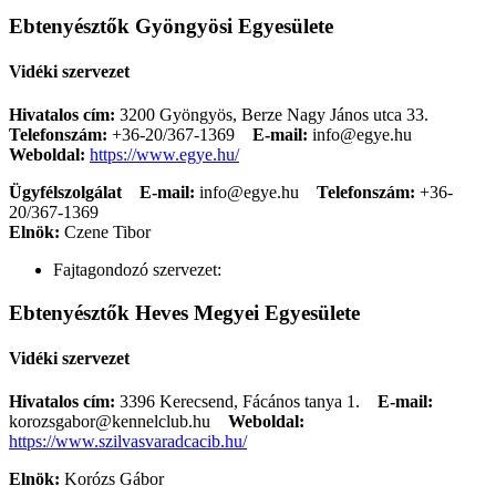
Ebtenyésztők Gyöngyösi Egyesülete
Vidéki szervezet
Hivatalos cím:
3200 Gyöngyös, Berze Nagy János utca 33.
Telefonszám:
+36-20/367-1369
E-mail:
info@egye.hu
Weboldal:
https://www.egye.hu/
Ügyfélszolgálat
E-mail:
info@egye.hu
Telefonszám:
+36-
20/367-1369
Elnök:
Czene Tibor
Fajtagondozó szervezet:
Ebtenyésztők Heves Megyei Egyesülete
Vidéki szervezet
Hivatalos cím:
3396 Kerecsend, Fácános tanya 1.
E-mail:
korozsgabor@kennelclub.hu
Weboldal:
https://www.szilvasvaradcacib.hu/
Elnök:
Korózs Gábor