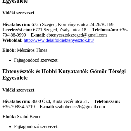
Egyesülete
Vidéki szervezet
Hivatalos cím:
6725 Szeged, Kormányos utca 24-26/B. II/9.
Levelezési cím:
6771 Szeged, Zsálya utca 18.
Telefonszám:
+36-
70/488-9999
E-mail:
ebtenyesztokszeged@gmail.com
Weboldal:
http://www.delalfoldiebtenyesztok.hu/
Elnök:
Mészáros Tímea
Fajtagondozó szervezet:
Ebtenyésztők és Hobbi Kutyatartók Gömör Térségi
Egyesülete
Vidéki szervezet
Hivatalos cím:
3600 Ózd, Buda vezér utca 21.
Telefonszám:
+36-70/884-5719
E-mail:
szabobence26@gmail.com
Elnök:
Szabó Bence
Fajtagondozó szervezet: