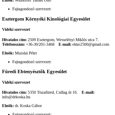
Elnök:
Winhoffer Tamás Ottó
Fajtagondozó szervezet:
Esztergom Környéki Kinológiai Egyesület
Vidéki szervezet
Hivatalos cím:
2509 Esztergom, Wesselényi Miklós utca 7.
Telefonszám:
+36-30/201-3468
E-mail:
ekke2500@gmail.com
Elnök:
Muzslai Péter
Fajtagondozó szervezet:
Füredi Ebtenyésztők Egyesület
Vidéki szervezet
Hivatalos cím:
5350 Tiszafüred, Csillag út 10.
E-mail:
info@drkoska.hu
Elnök:
dr. Koska Gábor
Fajtagondozó szervezet: