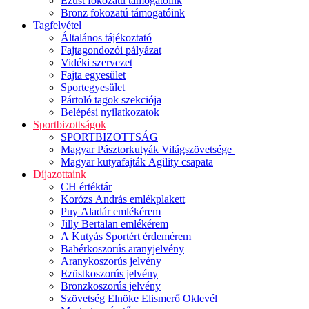
Ezüst fokozatú támogatóink
Bronz fokozatú támogatóink
Tagfelvétel
Általános tájékoztató
Fajtagondozói pályázat
Vidéki szervezet
Fajta egyesület
Sportegyesület
Pártoló tagok szekciója
Belépési nyilatkozatok
Sportbizottságok
SPORTBIZOTTSÁG
Magyar Pásztorkutyák Világszövetsége
Magyar kutyafajták Agility csapata
Díjazottaink
CH értéktár
Korózs András emlékplakett
Puy Aladár emlékérem
Jilly Bertalan emlékérem
A Kutyás Sportért érdemérem
Babérkoszorús aranyjelvény
Aranykoszorús jelvény
Ezüstkoszorús jelvény
Bronzkoszorús jelvény
Szövetség Elnöke Elismerő Oklevél