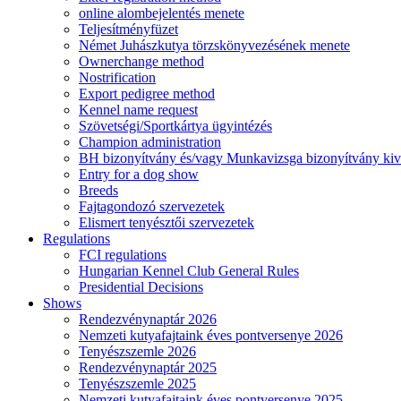
online alombejelentés menete
Teljesítményfüzet
Német Juhászkutya törzskönyvezésének menete
Ownerchange method
Nostrification
Export pedigree method
Kennel name request
Szövetségi/Sportkártya ügyintézés
Champion administration
BH bizonyítvány és/vagy Munkavizsga bizonyítvány kiv
Entry for a dog show
Breeds
Fajtagondozó szervezetek
Elismert tenyésztői szervezetek
Regulations
FCI regulations
Hungarian Kennel Club General Rules
Presidential Decisions
Shows
Rendezvénynaptár 2026
Nemzeti kutyafajtaink éves pontversenye 2026
Tenyészszemle 2026
Rendezvénynaptár 2025
Tenyészszemle 2025
Nemzeti kutyafajtaink éves pontversenye 2025