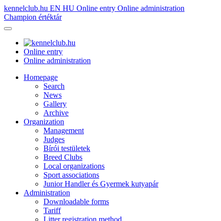
kennelclub.hu
EN
HU
Online entry
Online administration
Champion értéktár
Online entry
Online administration
Homepage
Search
News
Gallery
Archive
Organization
Management
Judges
Bírói testületek
Breed Clubs
Local organizations
Sport associations
Junior Handler és Gyermek kutyapár
Administration
Downloadable forms
Tariff
Litter registration method