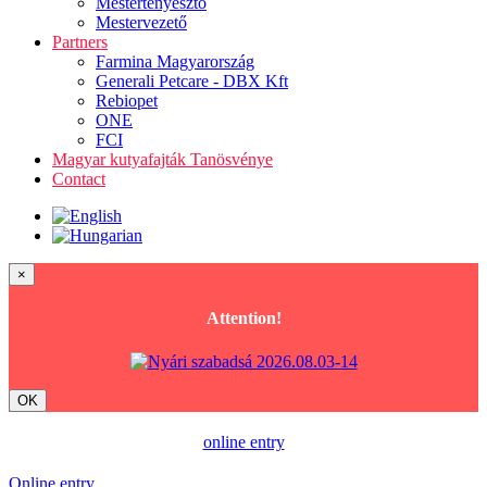
Mestertenyésztő
Mestervezető
Partners
Farmina Magyarország
Generali Petcare - DBX Kft
Rebiopet
ONE
FCI
Magyar kutyafajták Tanösvénye
Contact
×
Attention!
OK
online entry
Online entry