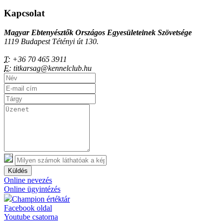
Kapcsolat
Magyar Ebtenyésztők Országos Egyesületeinek Szövetsége
1119 Budapest Tétényi út 130.
T:
+36 70 465 3911
E:
titkarsag@kennelclub.hu
Küldés
Online nevezés
Online ügyintézés
Champion értéktár
Facebook oldal
Youtube csatorna