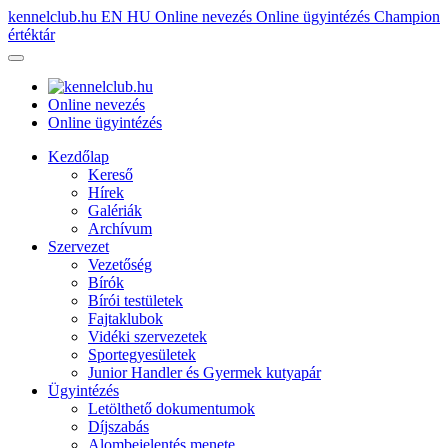
kennelclub.hu
EN
HU
Online nevezés
Online ügyintézés
Champion
értéktár
Online nevezés
Online ügyintézés
Kezdőlap
Kereső
Hírek
Galériák
Archívum
Szervezet
Vezetőség
Bírók
Bírói testületek
Fajtaklubok
Vidéki szervezetek
Sportegyesületek
Junior Handler és Gyermek kutyapár
Ügyintézés
Letölthető dokumentumok
Díjszabás
Alombejelentés menete