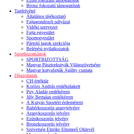
Ezüst fokozatú támogatóink
Bronz fokozatú támogatóink
Tagfelvétel
Általános tájékoztató
Fajtagondozói pályázat
Vidéki szervezet
Fajta egyesület
Sportegyesület
Pártoló tagok szekciója
Belépési nyilatkozatok
Sportbizottságok
SPORTBIZOTTSÁG
Magyar Pásztorkutyák Világszövetsége
Magyar kutyafajták Agility csapata
Díjazottaink
CH értéktár
Korózs András emlékplakett
Puy Aladár emlékérem
Jilly Bertalan emlékérem
A Kutyás Sportért érdemérem
Babérkoszorús aranyjelvény
Aranykoszorús jelvény
Ezüstkoszorús jelvény
Bronzkoszorús jelvény
Szövetség Elnöke Elismerő Oklevél