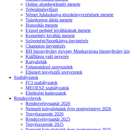
Online alombejelentés menete
Teljesítményfűzet
Német Juhászkutya törzskönyvezésének menete
Tulajdonjog átírás menete
Honosítás menete
Export pedigré kiváltásának menete
Kennelnév kiváltás menete
Szövetségi/Sportkártya ügyintézés
Champion ügyintézés
BH bizonyítvány és/vagy Munkavizsga bizonyítvány kiv
Kiállításra való nevezés
Kutyafajták
Fajtagondozó szervezetek
Elismert tenyésztői szervezetek
Szabályzatok
FCI szabályzatok
MEOESZ szabályzatok
Elnökségi határozatok
Rendezvények
Rendezvénynaptár 2026
Nemzeti kutyafajtaink éves pontversenye 2026
Tenyészszemle 2026
Rendezvénynaptár 2025
Tenyészszemle 2025
Nemzeti kutyafajtaink éves pontversenye 2025