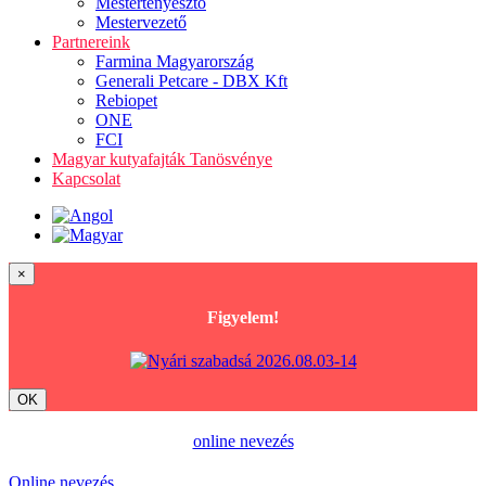
Mestertenyésztő
Mestervezető
Partnereink
Farmina Magyarország
Generali Petcare - DBX Kft
Rebiopet
ONE
FCI
Magyar kutyafajták Tanösvénye
Kapcsolat
×
Figyelem!
OK
online nevezés
Online nevezés