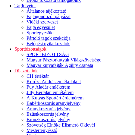
Bronz fokozatú támogatóink
Tagfelvétel
Általános tájékoztató
Fajtagondozói pályázat
Vidéki szervezet
Fajta egyesület
Sportegyesület
Pártoló tagok szekciója
Belépési nyilatkozatok
Sportbizottságok
SPORTBIZOTTSÁG
Magyar Pásztorkutyák Világszövetsége
Magyar kutyafajták Agility csapata
Díjazottaink
CH értéktár
Korózs András emlékplakett
Puy Aladár emlékérem
Jilly Bertalan emlékérem
A Kutyás Sportért érdemérem
Babérkoszorús aranyjelvény
Aranykoszorús jelvény
Ezüstkoszorús jelvény
Bronzkoszorús jelvény
Szövetség Elnöke Elismerő Oklevél
Mestertenyésztő