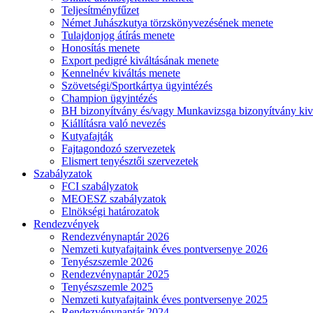
Teljesítményfűzet
Német Juhászkutya törzskönyvezésének menete
Tulajdonjog átírás menete
Honosítás menete
Export pedigré kiváltásának menete
Kennelnév kiváltás menete
Szövetségi/Sportkártya ügyintézés
Champion ügyintézés
BH bizonyítvány és/vagy Munkavizsga bizonyítvány kiv
Kiállításra való nevezés
Kutyafajták
Fajtagondozó szervezetek
Elismert tenyésztői szervezetek
Szabályzatok
FCI szabályzatok
MEOESZ szabályzatok
Elnökségi határozatok
Rendezvények
Rendezvénynaptár 2026
Nemzeti kutyafajtaink éves pontversenye 2026
Tenyészszemle 2026
Rendezvénynaptár 2025
Tenyészszemle 2025
Nemzeti kutyafajtaink éves pontversenye 2025
Rendezvénynaptár 2024