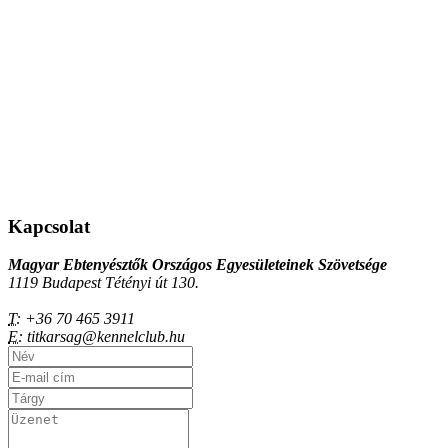
Kapcsolat
Magyar Ebtenyésztők Országos Egyesületeinek Szövetsége
1119 Budapest Tétényi út 130.
T:
+36 70 465 3911
E:
titkarsag@kennelclub.hu