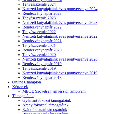
Tenyészszemle 2024
Nemzeti kutyafajtáink éves pontversenye 2024
Rendezvénynaptár 2023
Tenyészszemle 2023
Nemzeti kutyafajtáink éves pontversenye 2023
Rendezvénynaptár 2022
Tenyészszemle 2022
Nemzeti kutyafajtáink éves pontversenye 2022
Rendezvénynaptár 2021
Tenyészszemle 2021
Rendezvénynaptár 2020
Tenyészszemle 2020
Nemzeti kutyafajtáink éves pontversenye 2020
Rendezvénynaptár 2019
Tenyészszemle 2019
Nemzeti kutyafajtáink éves pontversenye 2019
Rendezvénynaptár 2018
Online Champion
Képzések
MEOE Szövetség tenyésztői tanfolyam
Támogatóink
Gyémánt fokozat támogatóink
Arany fokozatú támogatóink
Ezüst fokozatú támogatóink