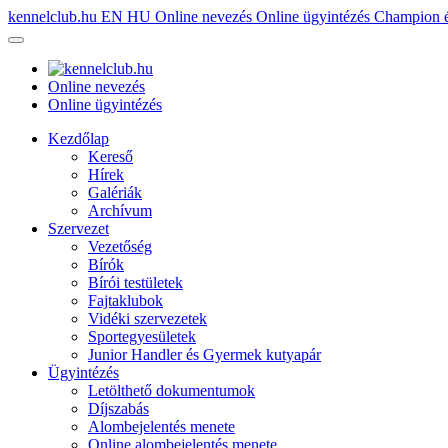
kennelclub.hu
EN
HU
Online nevezés
Online ügyintézés
Champion é
Online nevezés
Online ügyintézés
Kezdőlap
Kereső
Hírek
Galériák
Archívum
Szervezet
Vezetőség
Bírók
Bírói testületek
Fajtaklubok
Vidéki szervezetek
Sportegyesületek
Junior Handler és Gyermek kutyapár
Ügyintézés
Letölthető dokumentumok
Díjszabás
Alombejelentés menete
Online alombejelentés menete